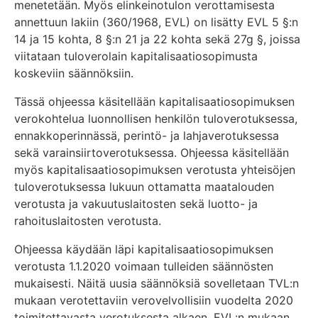
menetetään. Myös elinkeinotulon verottamisesta
annettuun lakiin (360/1968, EVL) on lisätty EVL 5 §:n
14 ja 15 kohta, 8 §:n 21 ja 22 kohta sekä 27g §, joissa
viitataan tuloverolain kapitalisaatiosopimusta
koskeviin säännöksiin.
Tässä ohjeessa käsitellään kapitalisaatiosopimuksen
verokohtelua luonnollisen henkilön tuloverotuksessa,
ennakkoperinnässä, perintö- ja lahjaverotuksessa
sekä varainsiirtoverotuksessa. Ohjeessa käsitellään
myös kapitalisaatiosopimuksen verotusta yhteisöjen
tuloverotuksessa lukuun ottamatta maatalouden
verotusta ja vakuutuslaitosten sekä luotto- ja
rahoituslaitosten verotusta.
Ohjeessa käydään läpi kapitalisaatiosopimuksen
verotusta 1.1.2020 voimaan tulleiden säännösten
mukaisesti. Näitä uusia säännöksiä sovelletaan TVL:n
mukaan verotettaviin verovelvollisiin vuodelta 2020
toimitettavasta verotuksesta alkaen. EVL:n mukaan