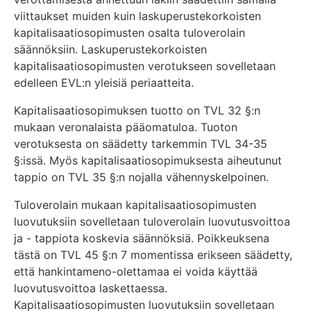
viittaukset muiden kuin laskuperustekorkoisten
kapitalisaatiosopimusten osalta tuloverolain
säännöksiin. Laskuperustekorkoisten
kapitalisaatiosopimusten verotukseen sovelletaan
edelleen EVL:n yleisiä periaatteita.
Kapitalisaatiosopimuksen tuotto on TVL 32 §:n
mukaan veronalaista pääomatuloa. Tuoton
verotuksesta on säädetty tarkemmin TVL 34-35
§:issä. Myös kapitalisaatiosopimuksesta aiheutunut
tappio on TVL 35 §:n nojalla vähennyskelpoinen.
Tuloverolain mukaan kapitalisaatiosopimusten
luovutuksiin sovelletaan tuloverolain luovutusvoittoa
ja - tappiota koskevia säännöksiä. Poikkeuksena
tästä on TVL 45 §:n 7 momentissa erikseen säädetty,
että hankintameno-olettamaa ei voida käyttää
luovutusvoittoa laskettaessa.
Kapitalisaatiosopimusten luovutuksiin sovelletaan