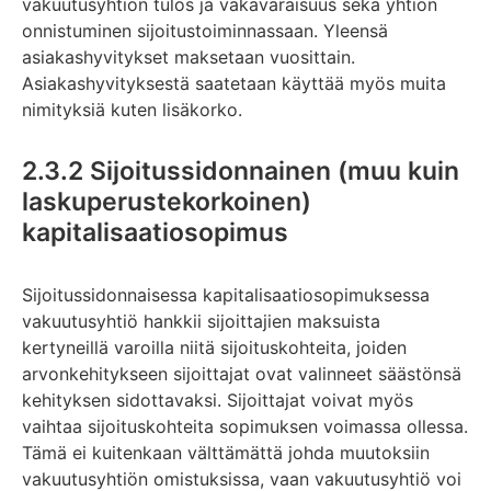
vakuutusyhtiön tulos ja vakavaraisuus sekä yhtiön
onnistuminen sijoitustoiminnassaan. Yleensä
asiakashyvitykset maksetaan vuosittain.
Asiakashyvityksestä saatetaan käyttää myös muita
nimityksiä kuten lisäkorko.
2.3.2 Sijoitussidonnainen (muu kuin
laskuperustekorkoinen)
kapitalisaatiosopimus
Sijoitussidonnaisessa kapitalisaatiosopimuksessa
vakuutusyhtiö hankkii sijoittajien maksuista
kertyneillä varoilla niitä sijoituskohteita, joiden
arvonkehitykseen sijoittajat ovat valinneet säästönsä
kehityksen sidottavaksi. Sijoittajat voivat myös
vaihtaa sijoituskohteita sopimuksen voimassa ollessa.
Tämä ei kuitenkaan välttämättä johda muutoksiin
vakuutusyhtiön omistuksissa, vaan vakuutusyhtiö voi