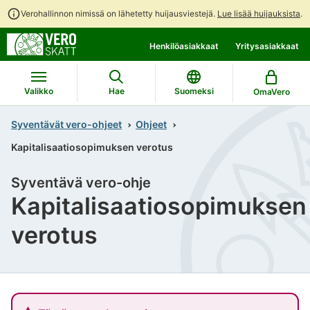
Verohallinnon nimissä on lähetetty huijausviestejä.
Lue lisää huijauksista
.
Siirry
Siirry
Henkilöasiakkaat
Yritysasiakkaat
suoraan
koko
sisältöön
sivuston
hakuun
Valikko
Hae
Suomeksi
OmaVero
Syventävät vero-ohjeet
Ohjeet
Kapitalisaatiosopimuksen verotus
Syventävä vero-ohje
Kapitalisaatiosopimuksen
verotus