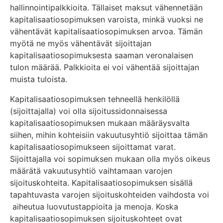
hallinnointipalkkioita. Tällaiset maksut vähennetään
kapitalisaatiosopimuksen varoista, minkä vuoksi ne
vähentävät kapitalisaatiosopimuksen arvoa. Tämän
myötä ne myös vähentävät sijoittajan
kapitalisaatiosopimuksesta saaman veronalaisen
tulon määrää. Palkkioita ei voi vähentää sijoittajan
muista tuloista.
Kapitalisaatiosopimuksen tehneellä henkilöllä
(sijoittajalla) voi olla sijoitussidonnaisessa
kapitalisaatiosopimuksen mukaan määräysvalta
siihen, mihin kohteisiin vakuutusyhtiö sijoittaa tämän
kapitalisaatiosopimukseen sijoittamat varat.
Sijoittajalla voi sopimuksen mukaan olla myös oikeus
määrätä vakuutusyhtiö vaihtamaan varojen
sijoituskohteita. Kapitalisaatiosopimuksen sisällä
tapahtuvasta varojen sijoituskohteiden vaihdosta voi
aiheutua luovutustappioita ja menoja. Koska
kapitalisaatiosopimuksen sijoituskohteet ovat