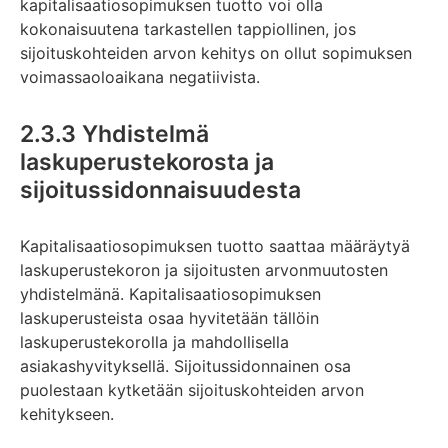
kapitalisaatiosopimuksen tuotto voi olla
kokonaisuutena tarkastellen tappiollinen, jos
sijoituskohteiden arvon kehitys on ollut sopimuksen
voimassaoloaikana negatiivista.
2.3.3 Yhdistelmä
laskuperustekorosta ja
sijoitussidonnaisuudesta
Kapitalisaatiosopimuksen tuotto saattaa määräytyä
laskuperustekoron ja sijoitusten arvonmuutosten
yhdistelmänä. Kapitalisaatiosopimuksen
laskuperusteista osaa hyvitetään tällöin
laskuperustekorolla ja mahdollisella
asiakashyvityksellä. Sijoitussidonnainen osa
puolestaan kytketään sijoituskohteiden arvon
kehitykseen.