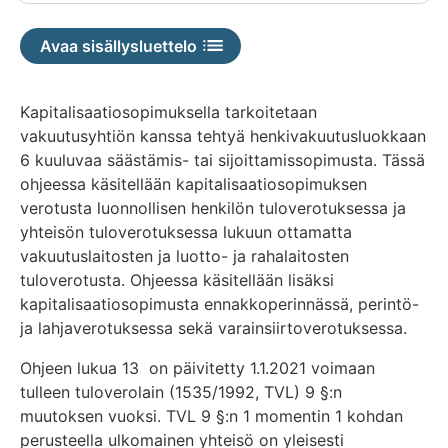
saatavilla
Avaa sisällysluettelo
Kapitalisaatiosopimuksella tarkoitetaan
vakuutusyhtiön kanssa tehtyä henkivakuutusluokkaan
6 kuuluvaa säästämis- tai sijoittamissopimusta. Tässä
ohjeessa käsitellään kapitalisaatiosopimuksen
verotusta luonnollisen henkilön tuloverotuksessa ja
yhteisön tuloverotuksessa lukuun ottamatta
vakuutuslaitosten ja luotto- ja rahalaitosten
tuloverotusta. Ohjeessa käsitellään lisäksi
kapitalisaatiosopimusta ennakkoperinnässä, perintö-
ja lahjaverotuksessa sekä varainsiirtoverotuksessa.
Ohjeen lukua 13 on päivitetty 1.1.2021 voimaan
tulleen tuloverolain (1535/1992, TVL) 9 §:n
muutoksen vuoksi. TVL 9 §:n 1 momentin 1 kohdan
perusteella ulkomainen yhteisö on yleisesti