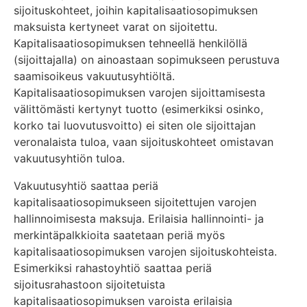
sijoituskohteet, joihin kapitalisaatiosopimuksen
maksuista kertyneet varat on sijoitettu.
Kapitalisaatiosopimuksen tehneellä henkilöllä
(sijoittajalla) on ainoastaan sopimukseen perustuva
saamisoikeus vakuutusyhtiöltä.
Kapitalisaatiosopimuksen varojen sijoittamisesta
välittömästi kertynyt tuotto (esimerkiksi osinko,
korko tai luovutusvoitto) ei siten ole sijoittajan
veronalaista tuloa, vaan sijoituskohteet omistavan
vakuutusyhtiön tuloa.
Vakuutusyhtiö saattaa periä
kapitalisaatiosopimukseen sijoitettujen varojen
hallinnoimisesta maksuja. Erilaisia hallinnointi- ja
merkintäpalkkioita saatetaan periä myös
kapitalisaatiosopimuksen varojen sijoituskohteista.
Esimerkiksi rahastoyhtiö saattaa periä
sijoitusrahastoon sijoitetuista
kapitalisaatiosopimuksen varoista erilaisia