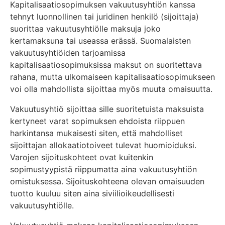
Kapitalisaatiosopimuksen vakuutusyhtiön kanssa
tehnyt luonnollinen tai juridinen henkilö (sijoittaja)
suorittaa vakuutusyhtiölle maksuja joko
kertamaksuna tai useassa erässä. Suomalaisten
vakuutusyhtiöiden tarjoamissa
kapitalisaatiosopimuksissa maksut on suoritettava
rahana, mutta ulkomaiseen kapitalisaatiosopimukseen
voi olla mahdollista sijoittaa myös muuta omaisuutta.
Vakuutusyhtiö sijoittaa sille suoritetuista maksuista
kertyneet varat sopimuksen ehdoista riippuen
harkintansa mukaisesti siten, että mahdolliset
sijoittajan allokaatiotoiveet tulevat huomioiduksi.
Varojen sijoituskohteet ovat kuitenkin
sopimustyypistä riippumatta aina vakuutusyhtiön
omistuksessa. Sijoituskohteena olevan omaisuuden
tuotto kuuluu siten aina siviilioikeudellisesti
vakuutusyhtiölle.