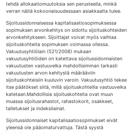
tehdä allokaatiomuutoksia sen perusteella, minkä
verran näitä kokoonaisuudessaan asiakkaalta tulee.
Sijoitussidonnaisessa kapitalisaatiosopimuksessa
sopimuksen arvonkehitys on sidottu sijoituskohteiden
arvonkehitykseen. Sijoittajat voivat myös vaihtaa
sijoituskohteita sopimuksen voimassa ollessa.
Vakuutusyhtiölain (521/2008) mukaan
vakuutusyhtiöiden on katettava sijoitussidonnaisten
vakuutusten vastuuvelka mahdollisimman tarkasti
vakuutusten arvon kehitystä määrääviin
sijoituskohteisiin kuuluvin varoin. Vakuutusyhtiö tekee
itse päätökset siitä, millä sijoituskohteilla vastuuvelka
katetaan.Mahdollisia sijoituskohteita ovat muun
muassa sijoitusrahastot, rahastokorit, osakkeet,
talletukset ja indeksilainat.
Sijoitussidonnaiset kapitalisaatiosopimukset eivät
yleensä ole pääomaturvattuja. Tästä syystä