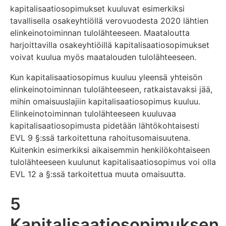
kapitalisaatiosopimukset kuuluvat esimerkiksi
tavallisella osakeyhtiöllä verovuodesta 2020 lähtien
elinkeinotoiminnan tulolähteeseen. Maataloutta
harjoittavilla osakeyhtiöillä kapitalisaatiosopimukset
voivat kuulua myös maatalouden tulolähteeseen.
Kun kapitalisaatiosopimus kuuluu yleensä yhteisön
elinkeinotoiminnan tulolähteeseen, ratkaistavaksi jää,
mihin omaisuuslajiin kapitalisaatiosopimus kuuluu.
Elinkeinotoiminnan tulolähteeseen kuuluvaa
kapitalisaatiosopimusta pidetään lähtökohtaisesti
EVL 9 §:ssä tarkoitettuna rahoitusomaisuutena.
Kuitenkin esimerkiksi aikaisemmin henkilökohtaiseen
tulolähteeseen kuulunut kapitalisaatiosopimus voi olla
EVL 12 a §:ssä tarkoitettua muuta omaisuutta.
5
Kapitalisaatiosopimuksen