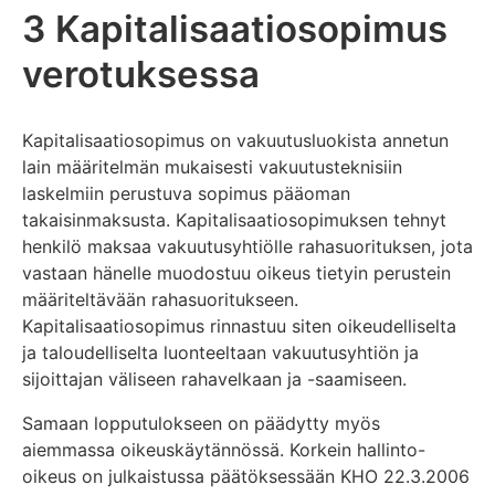
3 Kapitalisaatiosopimus
verotuksessa
Kapitalisaatiosopimus on vakuutusluokista annetun
lain määritelmän mukaisesti vakuutusteknisiin
laskelmiin perustuva sopimus pääoman
takaisinmaksusta. Kapitalisaatiosopimuksen tehnyt
henkilö maksaa vakuutusyhtiölle rahasuorituksen, jota
vastaan hänelle muodostuu oikeus tietyin perustein
määriteltävään rahasuoritukseen.
Kapitalisaatiosopimus rinnastuu siten oikeudelliselta
ja taloudelliselta luonteeltaan vakuutusyhtiön ja
sijoittajan väliseen rahavelkaan ja -saamiseen.
Samaan lopputulokseen on päädytty myös
aiemmassa oikeuskäytännössä. Korkein hallinto-
oikeus on julkaistussa päätöksessään KHO 22.3.2006