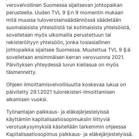
verovelvollinen Suomessa sijaitsevan johtopaikan
perusteella. Uuden TVL 9 §:n 9 momentin mukaan
mitä muussa tuloverolainsäädännössä säädetään
suomalaisista yhteisöistä tai kotimaisista yhteisöistä,
sovelletaan myös ulkomailla perustettuun tai
rekisteröityyn yhteisöön, jonka tosiasiallinen
johtopaikka sijaitsee Suomessa. Muutettua TVL 9 §:ä
sovelletaan ensimmäisen kerran verovuonna 2021.
Päivityksen yhteydessä luvun kieliasua on myös
täsmennetty.
Ohjeen ilmoittamisvelvollisuutta koskevaa lukua on
päivitetty 29.1.2021 tulorekisteri-ilmoittamisen
alkamisen vuoksi.
Työnantajan palkkaus- ja eläkejärjestelyissä
käyttämiin kapitalisaatiosopimuksiin liittyviä
verotuskysymyksiä käsitellään tarkemmin ohjeessa
Kapitalisaatiosopimus palkkaus- ja eläkejärjestelyissä.