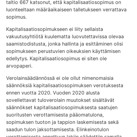
taltio 667 katsonut, että kapitalisaatiosopimus on
luonteeltaan määräaikaiseen talletukseen verrattava
sopimus.
Kapitalisaatiosopimukseen ei liity sellaista
vakuutusyhtiötä kuulematta luovutettavissa olevaa
saamistodistusta, jonka hallinta ja esittäminen olisi
sopimukseen perustuvien oikeuksien käyttämisen
edellytys. Kapitalisaatiosopimus ei siten ole
arvopaperi.
Verolainsäädännössä ei ole ollut nimenomaisia
säännöksiä kapitalisaatiosopimuksen verotuksesta
ennen vuotta 2020. Vuoden 2020 alusta
sovellettavat tuloverolain muutokset sisältävät
säännökset kapitalisaatiosopimuksesta saatujen
suoritusten verottamisesta pääomatulona,
sopimuksen tuoton ja tappion laskemisesta sekä
saadun tulon jaksottamisesta. Elinkeinotulon
verottamisesta annettuun lakiin säädettiin samalla