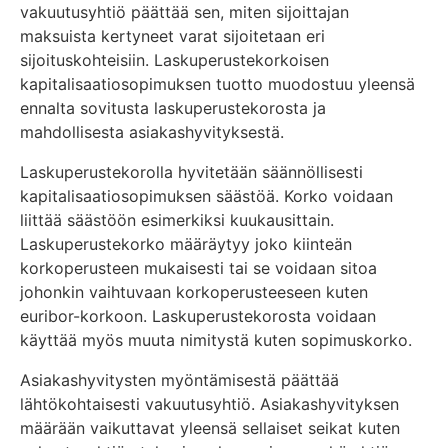
vakuutusyhtiö päättää sen, miten sijoittajan
maksuista kertyneet varat sijoitetaan eri
sijoituskohteisiin. Laskuperustekorkoisen
kapitalisaatiosopimuksen tuotto muodostuu yleensä
ennalta sovitusta laskuperustekorosta ja
mahdollisesta asiakashyvityksestä.
Laskuperustekorolla hyvitetään säännöllisesti
kapitalisaatiosopimuksen säästöä. Korko voidaan
liittää säästöön esimerkiksi kuukausittain.
Laskuperustekorko määräytyy joko kiinteän
korkoperusteen mukaisesti tai se voidaan sitoa
johonkin vaihtuvaan korkoperusteeseen kuten
euribor-korkoon. Laskuperustekorosta voidaan
käyttää myös muuta nimitystä kuten sopimuskorko.
Asiakashyvitysten myöntämisestä päättää
lähtökohtaisesti vakuutusyhtiö. Asiakashyvityksen
määrään vaikuttavat yleensä sellaiset seikat kuten