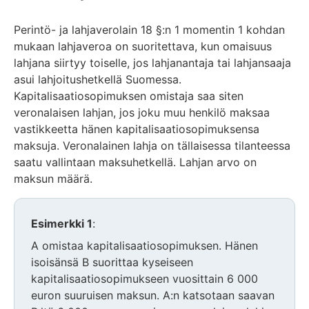
Perintö- ja lahjaverolain 18 §:n 1 momentin 1 kohdan
mukaan lahjaveroa on suoritettava, kun omaisuus
lahjana siirtyy toiselle, jos lahjanantaja tai lahjansaaja
asui lahjoitushetkellä Suomessa.
Kapitalisaatiosopimuksen omistaja saa siten
veronalaisen lahjan, jos joku muu henkilö maksaa
vastikkeetta hänen kapitalisaatiosopimuksensa
maksuja. Veronalainen lahja on tällaisessa tilanteessa
saatu vallintaan maksuhetkellä. Lahjan arvo on
maksun määrä.
Esimerkki 1
:
A omistaa kapitalisaatiosopimuksen. Hänen
isoisänsä B suorittaa kyseiseen
kapitalisaatiosopimukseen vuosittain 6 000
euron suuruisen maksun. A:n katsotaan saavan