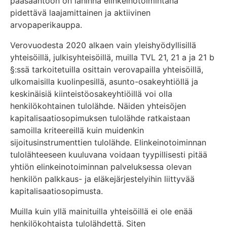
pääsääntöön on lähinnä elinkeinotoimintana
pidettävä laajamittainen ja aktiivinen
arvopaperikauppa.
Verovuodesta 2020 alkaen vain yleishyödyllisillä
yhteisöillä, julkisyhteisöillä, muilla TVL 21, 21 a ja 21 b
§:ssä tarkoitetuilla osittain verovapailla yhteisöillä,
ulkomaisilla kuolinpesillä, asunto-osakeyhtiöllä ja
keskinäisiä kiinteistöosakeyhtiöillä voi olla
henkilökohtainen tulolähde. Näiden yhteisöjen
kapitalisaatiosopimuksen tulolähde ratkaistaan
samoilla kriteereillä kuin muidenkin
sijoitusinstrumenttien tulolähde. Elinkeinotoiminnan
tulolähteeseen kuuluvana voidaan tyypillisesti pitää
yhtiön elinkeinotoiminnan palveluksessa olevan
henkilön palkkaus- ja eläkejärjestelyihin liittyvää
kapitalisaatiosopimusta.
Muilla kuin yllä mainituilla yhteisöillä ei ole enää
henkilökohtaista tulolähdettä. Siten