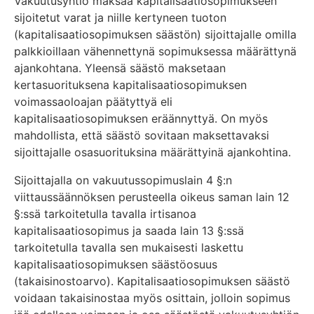
Vakuutusyhtiö maksaa kapitalisaatiosopimukseen
sijoitetut varat ja niille kertyneen tuoton
(kapitalisaatiosopimuksen säästön) sijoittajalle omilla
palkkioillaan vähennettynä sopimuksessa määrättynä
ajankohtana. Yleensä säästö maksetaan
kertasuorituksena kapitalisaatiosopimuksen
voimassaoloajan päätyttyä eli
kapitalisaatiosopimuksen eräännyttyä. On myös
mahdollista, että säästö sovitaan maksettavaksi
sijoittajalle osasuorituksina määrättyinä ajankohtina.
Sijoittajalla on vakuutussopimuslain 4 §:n
viittaussäännöksen perusteella oikeus saman lain 12
§:ssä tarkoitetulla tavalla irtisanoa
kapitalisaatiosopimus ja saada lain 13 §:ssä
tarkoitetulla tavalla sen mukaisesti laskettu
kapitalisaatiosopimuksen säästöosuus
(takaisinostoarvo). Kapitalisaatiosopimuksen säästö
voidaan takaisinostaa myös osittain, jolloin sopimus