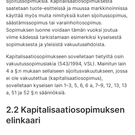
sijoitussopimuksia. Kapitalisaatiosopimuksesta
saatetaan tuote-esitteissä ja muussa markkinoinnissa
käyttää myös muita nimityksiä kuten sijoitussopimus,
säästämissopimus tai varainhoitosopimus.
Sopimuksen luonne voidaan tämän vuoksi joutua
viime kädessä tarkistamaan esimerkiksi kyseisestä
sopimuksesta ja yleisistä vakuutusehdoista.
Kapitalisaatiosopimukseen sovelletaan tietyiltä osin
vakuutussopimuslakia (543/1994, VSL). Mainitun lain
4 a §:n mukaan sellaiseen sijoitusvakuutukseen, jossa
ei ole vakuutettua (kapitalisaatiosopimus),
sovelletaan kyseisen lain 1–3, 5, 6, 6 a, 7–9, 12, 13, 13
a, 51 ja 52 §:n säännöksiä.
2.2 Kapitalisaatiosopimuksen
elinkaari