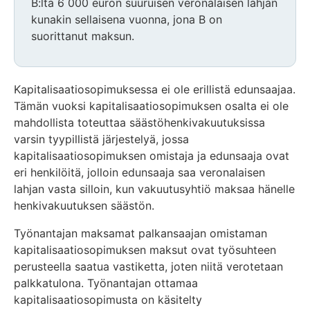
B:ltä 6 000 euron suuruisen veronalaisen lahjan
kunakin sellaisena vuonna, jona B on
suorittanut maksun.
Kapitalisaatiosopimuksessa ei ole erillistä edunsaajaa.
Tämän vuoksi kapitalisaatiosopimuksen osalta ei ole
mahdollista toteuttaa säästöhenkivakuutuksissa
varsin tyypillistä järjestelyä, jossa
kapitalisaatiosopimuksen omistaja ja edunsaaja ovat
eri henkilöitä, jolloin edunsaaja saa veronalaisen
lahjan vasta silloin, kun vakuutusyhtiö maksaa hänelle
henkivakuutuksen säästön.
Työnantajan maksamat palkansaajan omistaman
kapitalisaatiosopimuksen maksut ovat työsuhteen
perusteella saatua vastiketta, joten niitä verotetaan
palkkatulona. Työnantajan ottamaa
kapitalisaatiosopimusta on käsitelty