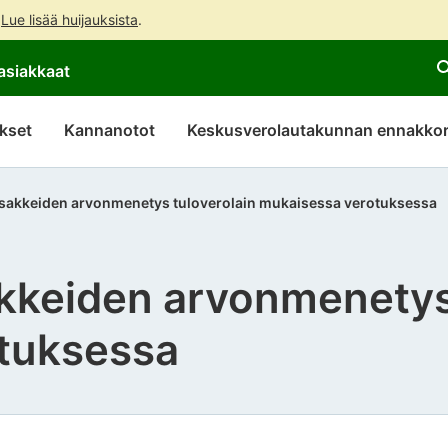
.
Lue lisää huijauksista
.
Siirry
Siirry
asiakkaat
suoraan
koko
sisältöön
sivuston
hakuun
kset
Kannanotot
Keskusverolautakunnan ennakkor
 osakkeiden arvonmenetys tuloverolain mukaisessa verotuksessa
akkeiden arvonmenetys
tuksessa