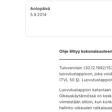
Antopäivä
5.9.2014
Ohje liittyy kokonaisuuteen
Tuloverolain (30.12.1992/1
luovutustappioon, joka voi
(TVL 50 §). Luovutustappiot
Luovutustappion katsotaan 
Oikeuskäytännössä on kesku
viimeistään silloin, kun ko
hallinto-oikeuden ratkaisu