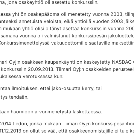
a, jona osakeyhtiö oli asetettu konkurssiin.
sessa yhtiön osakepääoma oli menetetty vuonna 2003, tili
teeksi annetuista veloista, eikä yhtiöllä vuoden 2003 jälke
 mukaan yhtiö olisi pitänyt asettaa konkurssiin vuonna 2003
 samana vuonna oli valmistunut konkurssipesän jakoluettel
 Konkurssimenettelyssä vakuudettomille saataville maksettii
imari Oyj:n osakkeen kaupankäynti on keskeytetty NASDAQ 
u konkurssiin 20.09.2013. Tiimari Oyj:n osakkeiden peruste
mukaisessa verotuksessa kun:
taa ilmoituksen, ettei jako-osuutta kerry, tai
itys tehdään.
etaan huomioon arvonmenetystä laskettaessa.
.2014 tiedon, jonka mukaan Tiimari Oyj:n konkurssipesänho
1.12.2013 on ollut selvää, että osakkeenomistajille ei tule 