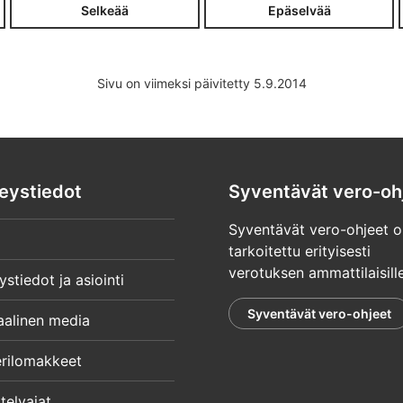
Selkeää
Epäselvää
Sivu on viimeksi päivitetty 5.9.2014
eystiedot
Syventävät vero-oh
Syventävät vero-ohjeet o
tarkoitettu erityisesti
verotuksen ammattilaisille
ystiedot ja asiointi
Syventävät vero-ohjeet
aalinen media
rilomakkeet
telyajat