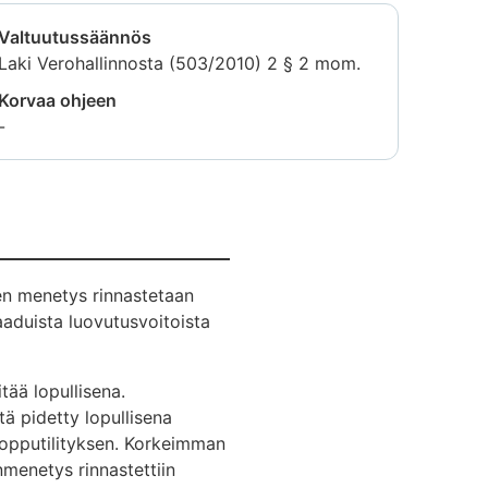
Valtuutussäännös
Laki Verohallinnosta (503/2010) 2 § 2 mom.
Korvaa ohjeen
-
en menetys rinnastetaan
aduista luovutusvoitoista
ää lopullisena.
 pidetty lopullisena
 lopputilityksen. Korkeimman
menetys rinnastettiin