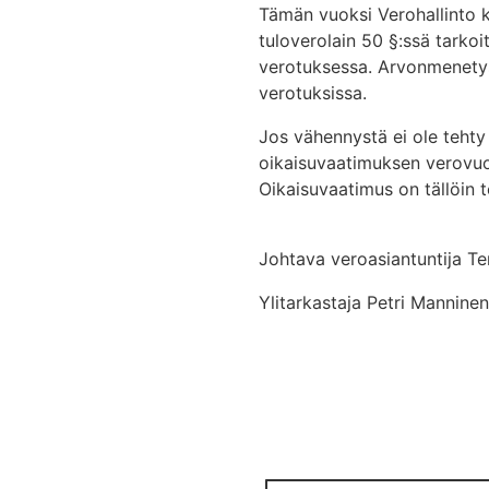
Tämän vuoksi Verohallinto 
tuloverolain 50 §:ssä tarko
verotuksessa. Arvonmenetys
verotuksissa.
Jos vähennystä ei ole tehty
oikaisuvaatimuksen verovuo
Oikaisuvaatimus on tällöin t
Johtava veroasiantuntija T
Ylitarkastaja Petri Manninen