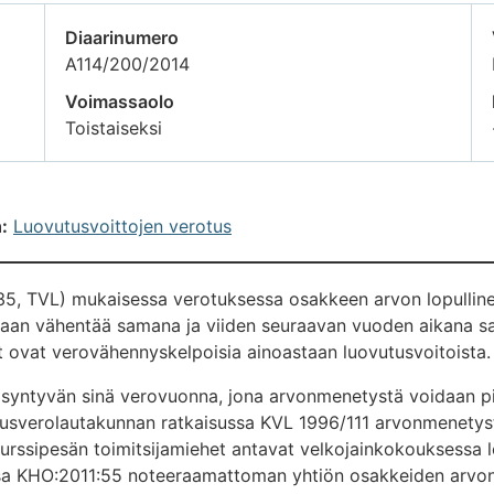
Diaarinumero
A114/200/2014
Voimassaolo
Toistaiseksi
:
Luovutusvoittojen verotus
535, TVL) mukaisessa verotuksessa osakkeen arvon lopullin
daan vähentää samana ja viiden seuraavan vuoden aikana sa
 ovat verovähennyskelpoisia ainoastaan luovutusvoitoista.
syntyvän sinä verovuonna, jona arvonmenetystä voidaan pit
sverolautakunnan ratkaisussa KVL 1996/111 arvonmenetystä
nkurssipesän toimitsijamiehet antavat velkojainkokouksessa
ssa KHO:2011:55 noteeraamattoman yhtiön osakkeiden arvon