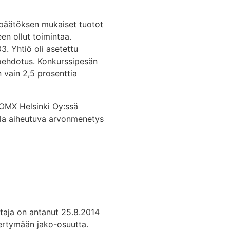
npäätöksen mukaiset tuotot
en ollut toimintaa.
. Yhtiö oli asetettu
oehdotus. Konkurssipesän
n vain 2,5 prosenttia
OMX Helsinki Oy:ssä
ella aiheutuva arvonmenetys
itaja on antanut 25.8.2014
kertymään jako-osuutta.