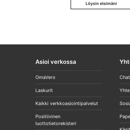
Löysin etsimäni
Asioi verkossa
Yht
OmaVero
Chat
Laskurit
Yhte
Kaikki verkkoasiointipalvelut
Sosi
Positiivinen
Pape
luottotietorekisteri
Käsit