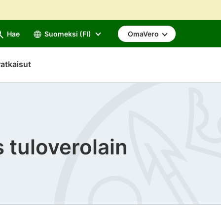
Hae
Suomeksi (FI)
OmaVero
atkaisut
 tuloverolain