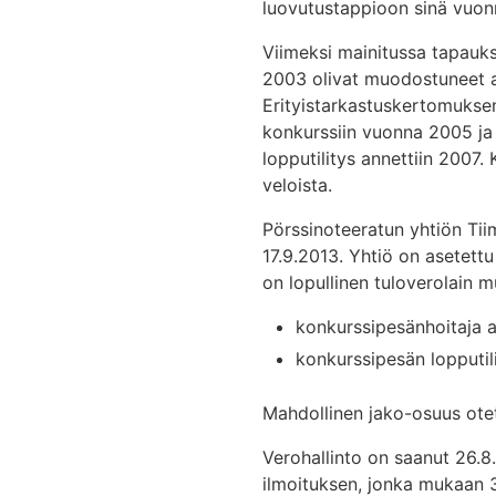
luovutustappioon sinä vuonn
Viimeksi mainitussa tapauk
2003 olivat muodostuneet an
Erityistarkastuskertomuksen
konkurssiin vuonna 2005 ja
lopputilitys annettiin 2007.
veloista.
Pörssinoteeratun yhtiön Ti
17.9.2013. Yhtiö on asetett
on lopullinen tuloverolain 
konkurssipesänhoitaja an
konkurssipesän lopputil
Mahdollinen jako-osuus ot
Verohallinto on saanut 26.8
ilmoituksen, jonka mukaan 3