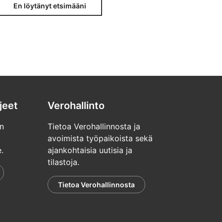
En löytänyt etsimääni
jeet
Verohallinto
n
Tietoa Verohallinnosta ja
avoimista työpaikoista sekä
.
ajankohtaisia uutisia ja
tilastoja.
Tietoa Verohallinnosta