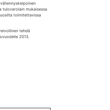
rovähennyskelpoinen
a tuloverolain mukaisessa
osilta toimitettavissa
elvollinen tehdä
ovuodelle 2013.