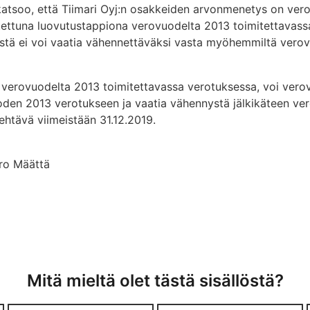
katsoo, että Tiimari Oyj:n osakkeiden arvonmenetys on ve
itettuna luovutustappiona verovuodelta 2013 toimitettavass
tä ei voi vaatia vähennettäväksi vasta myöhemmiltä verovu
 verovuodelta 2013 toimitettavassa verotuksessa, voi verov
den 2013 verotukseen ja vaatia vähennystä jälkikäteen ver
ehtävä viimeistään 31.12.2019.
ero Määttä
Mitä mieltä olet tästä sisällöstä?