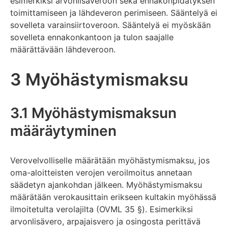
esimerkiksi arvonlisäveroon sekä ennakonpidätyksen
toimittamiseen ja lähdeveron perimiseen. Sääntelyä ei
sovelleta varainsiirtoveroon. Sääntelyä ei myöskään
sovelleta ennakonkantoon ja tulon saajalle
määrättävään lähdeveroon.
3 Myöhästymismaksu
3.1 Myöhästymismaksun
määräytyminen
Verovelvolliselle määrätään myöhästymismaksu, jos
oma-aloitteisten verojen veroilmoitus annetaan
säädetyn ajankohdan jälkeen. Myöhästymismaksu
määrätään verokausittain erikseen kultakin myöhässä
ilmoitetulta verolajilta (OVML 35 §). Esimerkiksi
arvonlisävero, arpajaisvero ja osingosta perittävä