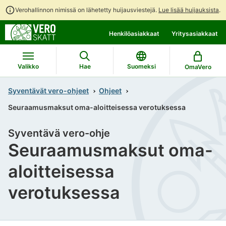
Verohallinnon nimissä on lähetetty huijausviestejä.
Lue lisää huijauksista
.
Siirry
Siirry
Henkilöasiakkaat
Yritysasiakkaat
suoraan
koko
sisältöön
sivuston
hakuun
Valikko
Hae
Suomeksi
OmaVero
Syventävät vero-ohjeet
Ohjeet
Seuraamusmaksut oma-aloitteisessa verotuksessa
Syventävä vero-ohje
Seuraamusmaksut oma-
aloitteisessa
verotuksessa