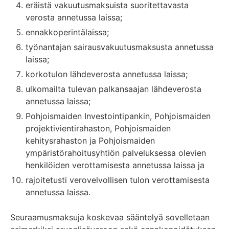
eräistä vakuutusmaksuista suoritettavasta
verosta annetussa laissa;
ennakkoperintälaissa;
työnantajan sairausvakuutusmaksusta annetussa
laissa;
korkotulon lähdeverosta annetussa laissa;
ulkomailta tulevan palkansaajan lähdeverosta
annetussa laissa;
Pohjoismaiden Investointipankin, Pohjoismaiden
projektivientirahaston, Pohjoismaiden
kehitysrahaston ja Pohjoismaiden
ympäristörahoitusyhtiön palveluksessa olevien
henkilöiden verottamisesta annetussa laissa ja
rajoitetusti verovelvollisen tulon verottamisesta
annetussa laissa.
Seuraamusmaksuja koskevaa sääntelyä sovelletaan