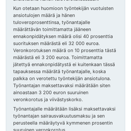
Kun otetaan huomioon työntekijän vuotuisten
ansiotulojen määrä ja hänen
tuloveroprosenttinsa, työnantajalle
määrättävän toimittamatta jääneen
ennakonpidätyksen määrä olisi 40 prosenttia
suorituksen määrästä eli 32 000 euroa.
Veronkorotuksen määrä on 10 prosenttia tästä
määrästä eli 3 200 euroa. Toimittamatta
jätettyä ennakonpidätystä ei kuitenkaan tässä
tapauksessa määrätä työnantajalle, koska
palkka on verotettu työntekijän ansiotulona.
Työnantajan maksettavaksi määrätään siten
ainoastaan 3 200 euron suuruinen
veronkorotus ja viivästyskorko.
Työnantajalle määrätään lisäksi maksettavaksi
työnantajan sairausvakuutusmaksu ja sen
perusteella määräytyvä kymmenen prosentin
suuruinen veronkorotus.