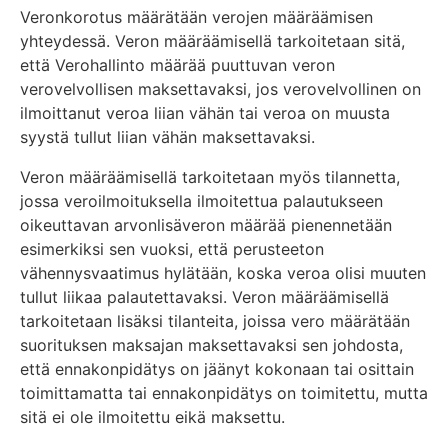
Veronkorotus määrätään verojen määräämisen
yhteydessä. Veron määräämisellä tarkoitetaan sitä,
että Verohallinto määrää puuttuvan veron
verovelvollisen maksettavaksi, jos verovelvollinen on
ilmoittanut veroa liian vähän tai veroa on muusta
syystä tullut liian vähän maksettavaksi.
Veron määräämisellä tarkoitetaan myös tilannetta,
jossa veroilmoituksella ilmoitettua palautukseen
oikeuttavan arvonlisäveron määrää pienennetään
esimerkiksi sen vuoksi, että perusteeton
vähennysvaatimus hylätään, koska veroa olisi muuten
tullut liikaa palautettavaksi. Veron määräämisellä
tarkoitetaan lisäksi tilanteita, joissa vero määrätään
suorituksen maksajan maksettavaksi sen johdosta,
että ennakonpidätys on jäänyt kokonaan tai osittain
toimittamatta tai ennakonpidätys on toimitettu, mutta
sitä ei ole ilmoitettu eikä maksettu.