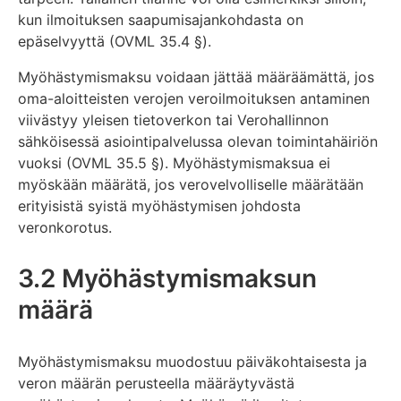
kun ilmoituksen saapumisajankohdasta on
epäselvyyttä (OVML 35.4 §).
Myöhästymismaksu voidaan jättää määräämättä, jos
oma-aloitteisten verojen veroilmoituksen antaminen
viivästyy yleisen tietoverkon tai Verohallinnon
sähköisessä asiointipalvelussa olevan toimintahäiriön
vuoksi (OVML 35.5 §). Myöhästymismaksua ei
myöskään määrätä, jos verovelvolliselle määrätään
erityisistä syistä myöhästymisen johdosta
veronkorotus.
3.2 Myöhästymismaksun
määrä
Myöhästymismaksu muodostuu päiväkohtaisesta ja
veron määrän perusteella määräytyvästä