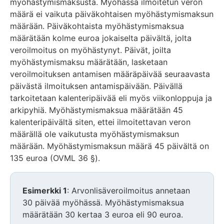
myöhästymismaksusta. Myöhässä ilmoitetun veron
määrä ei vaikuta päiväkohtaisen myöhästymismaksun
määrään. Päiväkohtaista myöhästymismaksua
määrätään kolme euroa jokaiselta päivältä, jolta
veroilmoitus on myöhästynyt. Päivät, joilta
myöhästymismaksu määrätään, lasketaan
veroilmoituksen antamisen määräpäivää seuraavasta
päivästä ilmoituksen antamispäivään. Päivällä
tarkoitetaan kalenteripäivää eli myös viikonloppuja ja
arkipyhiä. Myöhästymismaksua määrätään 45
kalenteripäivältä siten, ettei ilmoitettavan veron
määrällä ole vaikutusta myöhästymismaksun
määrään. Myöhästymismaksun määrä 45 päivältä on
135 euroa (OVML 36 §).
Esimerkki 1
: Arvonlisäveroilmoitus annetaan
30 päivää myöhässä. Myöhästymismaksua
määrätään 30 kertaa 3 euroa eli 90 euroa.