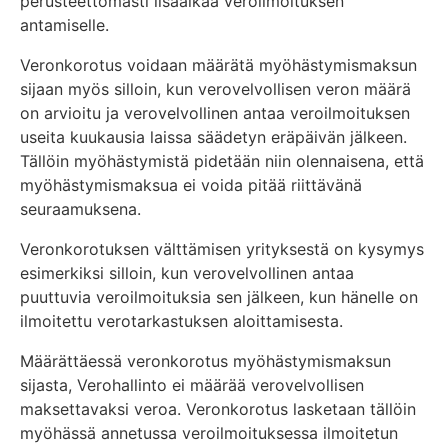
perusteettomasti lisäaikaa veroilmoituksen
antamiselle.
Veronkorotus voidaan määrätä myöhästymismaksun
sijaan myös silloin, kun verovelvollisen veron määrä
on arvioitu ja verovelvollinen antaa veroilmoituksen
useita kuukausia laissa säädetyn eräpäivän jälkeen.
Tällöin myöhästymistä pidetään niin olennaisena, että
myöhästymismaksua ei voida pitää riittävänä
seuraamuksena.
Veronkorotuksen välttämisen yrityksestä on kysymys
esimerkiksi silloin, kun verovelvollinen antaa
puuttuvia veroilmoituksia sen jälkeen, kun hänelle on
ilmoitettu verotarkastuksen aloittamisesta.
Määrättäessä veronkorotus myöhästymismaksun
sijasta, Verohallinto ei määrää verovelvollisen
maksettavaksi veroa. Veronkorotus lasketaan tällöin
myöhässä annetussa veroilmoituksessa ilmoitetun