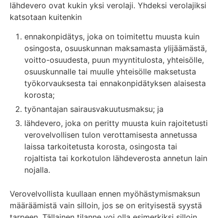
lähdevero ovat kukin yksi verolaji. Yhdeksi verolajiksi
katsotaan kuitenkin
ennakonpidätys, joka on toimitettu muusta kuin
osingosta, osuuskunnan maksamasta ylijäämästä,
voitto-osuudesta, puun myyntitulosta, yhteisölle,
osuuskunnalle tai muulle yhteisölle maksetusta
työkorvauksesta tai ennakonpidätyksen alaisesta
korosta;
työnantajan sairausvakuutusmaksu; ja
lähdevero, joka on peritty muusta kuin rajoitetusti
verovelvollisen tulon verottamisesta annetussa
laissa tarkoitetusta korosta, osingosta tai
rojaltista tai korkotulon lähdeverosta annetun lain
nojalla.
Verovelvollista kuullaan ennen myöhästymismaksun
määräämistä vain silloin, jos se on erityisestä syystä
tarpeen. Tällainen tilanne voi olla esimerkiksi silloin,