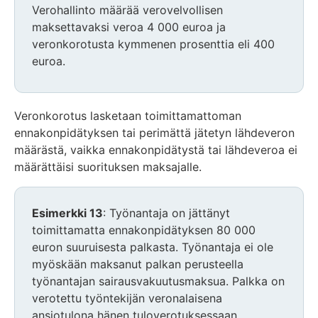
Verohallinto määrää verovelvollisen
maksettavaksi veroa 4 000 euroa ja
veronkorotusta kymmenen prosenttia eli 400
euroa.
Veronkorotus lasketaan toimittamattoman
ennakonpidätyksen tai perimättä jätetyn lähdeveron
määrästä, vaikka ennakonpidätystä tai lähdeveroa ei
määrättäisi suorituksen maksajalle.
Esimerkki 13
: Työnantaja on jättänyt
toimittamatta ennakonpidätyksen 80 000
euron suuruisesta palkasta. Työnantaja ei ole
myöskään maksanut palkan perusteella
työnantajan sairausvakuutusmaksua. Palkka on
verotettu työntekijän veronalaisena
ansiotulona hänen tuloverotuksessaan.