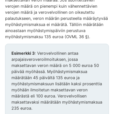
maksettavan veron määrää. Jos suoritettavien
verojen määrä on pienempi kuin vähennettävien
verojen määrä ja verovelvollinen on oikeutettu
palautukseen, veron määrän perusteella määräytyvää
myöhästymismaksua ei määrätä. Tällöin määrätään
ainoastaan myöhästymispäiviin perustuva
myöhästymismaksu 135 euroa (OVML 36 §).
Esimerkki 3
: Verovelvollinen antaa
arpajaisveroveroilmoituksen, jossa
maksettavan veron määrä on 5 000 euroa 50
päivää myöhässä. Myöhästymismaksua
määrätään 45 päivältä 135 euroa ja
myöhästymismaksuun lisätään kaksi prosenttia
myöhään ilmoitetun maksettavan veron
määrästä eli 100 euroa. Verovelvollisen
maksettavaksi määrätään myöhästymismaksua
235 euroa.