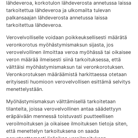
lähdeveroa, korkotulon lähdeverosta annetussa laissa
tarkoitettua lähdeveroa ja ulkomailta tulevan
palkansaajan lähdeverosta annetussa laissa
tarkoitettua lähdeveroa.
Verovelvolliselle voidaan poikkeuksellisesti määrätä
veronkorotus myöhästymismaksun sijasta, jos
verovelvollinen ilmoittaa veroa myöhässä tai oikaisee
veron määrää ilmeisesti siinä tarkoituksessa, että
välttäisi myöhästymismaksun tai veronkorotuksen.
Veronkorotuksen määräämistä harkittaessa otetaan
erityisesti huomioon verovelvollisen esittämä selvitys
menettelystään.
Myöhästymismaksun välttämisellä tarkoitetaan
tilanteita, joissa verovelvollinen antaa säädettyyn
eräpäivään mennessä toistuvasti puutteellisen
veroilmoituksen ja oikaisee ilmoituksen tietoja siten,
että menettelyn tarkoituksena on saada