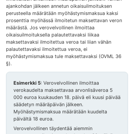
ajankohdan jälkeen annetun oikaisuilmoituksen
perusteella määrätään myöhästymismaksua kaksi
prosenttia myöhässä ilmoitetun maksettavan veron
määrästä. Jos verovelvollinen ilmoittaa
oikaisuilmoituksella palautettavaksi liikaa
maksettavaksi ilmoitettua veroa tai liian vähän
palautettavaksi ilmoitettua veroa, ei
myöhästymismaksua tule maksettavaksi (OVML 36
§).
Esimerkki 5
: Verovelvollinen ilmoittaa
verokaudelta maksettavaa arvonlisäveroa 5
000 euroa kuukauden 18. päivä eli kuusi päivää
säädetyn määräpäivän jälkeen.
Myöhästymismaksua määrätään kuudelta
päivältä 18 euroa.
Verovelvollinen täydentää aiemmin