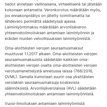
tiedot annetaan vaillinaisena, virheellisenä tai jätetään
kokonaan antamatta. Veronkorotus määrätään myös,
jos ennakonpidätys on jätetty toimittamatta tai
lähdevero perimättä säädetyssä ajassa.
Laiminlyöntimaksu määrätään arvonlisäveron
yhteenvetoilmoituksen antamisen laiminlyönnin ja
eräiden muiden velvollisuuksien laiminlyönnistä.
Oma-aloitteisten verojen seuraamusmaksut
muuttuvat 1.1.2017 alkaen. Oma-aloitteisten verojen
seuraamusmaksuista säädetään kaikkien oma-
aloitteisten verojen osalta oma-aloitteisten verojen
verotusmenettelystä annetussa laissa (768/2016,
OVML). Samalla kumotaan suurin osa yksittäisten
verolakien seuraamusmaksuja koskevista
säännöksistä. Arvonlisäverolaissa (AVL) säädetään
yhteenvetoilmoituksen antamisen laiminlyönnistä.
Vuosi-ilmoituksen antamisen laiminlyönnistä