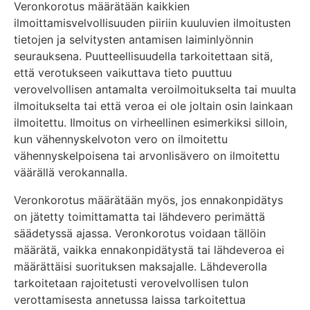
Veronkorotus määrätään kaikkien
ilmoittamisvelvollisuuden piiriin kuuluvien ilmoitusten
tietojen ja selvitysten antamisen laiminlyönnin
seurauksena. Puutteellisuudella tarkoitettaan sitä,
että verotukseen vaikuttava tieto puuttuu
verovelvollisen antamalta veroilmoitukselta tai muulta
ilmoitukselta tai että veroa ei ole joltain osin lainkaan
ilmoitettu. Ilmoitus on virheellinen esimerkiksi silloin,
kun vähennyskelvoton vero on ilmoitettu
vähennyskelpoisena tai arvonlisävero on ilmoitettu
väärällä verokannalla.
Veronkorotus määrätään myös, jos ennakonpidätys
on jätetty toimittamatta tai lähdevero perimättä
säädetyssä ajassa. Veronkorotus voidaan tällöin
määrätä, vaikka ennakonpidätystä tai lähdeveroa ei
määrättäisi suorituksen maksajalle. Lähdeverolla
tarkoitetaan rajoitetusti verovelvollisen tulon
verottamisesta annetussa laissa tarkoitettua