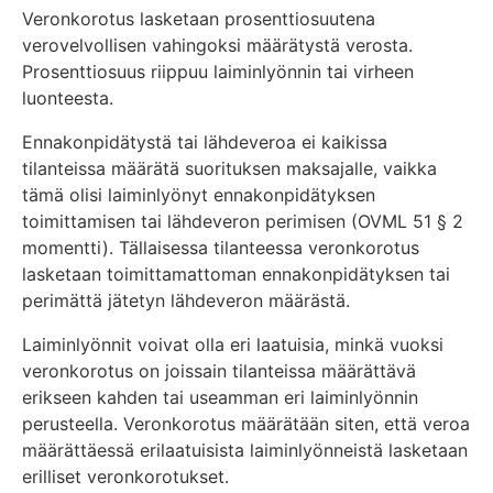
Veronkorotus lasketaan prosenttiosuutena
verovelvollisen vahingoksi määrätystä verosta.
Prosenttiosuus riippuu laiminlyönnin tai virheen
luonteesta.
Ennakonpidätystä tai lähdeveroa ei kaikissa
tilanteissa määrätä suorituksen maksajalle, vaikka
tämä olisi laiminlyönyt ennakonpidätyksen
toimittamisen tai lähdeveron perimisen (OVML 51 § 2
momentti). Tällaisessa tilanteessa veronkorotus
lasketaan toimittamattoman ennakonpidätyksen tai
perimättä jätetyn lähdeveron määrästä.
Laiminlyönnit voivat olla eri laatuisia, minkä vuoksi
veronkorotus on joissain tilanteissa määrättävä
erikseen kahden tai useamman eri laiminlyönnin
perusteella. Veronkorotus määrätään siten, että veroa
määrättäessä erilaatuisista laiminlyönneistä lasketaan
erilliset veronkorotukset.