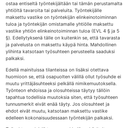
ostaa entiseltä työntekijältään tai tämän perustamalta
yhtiöltä tavaroita tai palveluita. Työntekijälle
maksettu vastike on työntekijän elinkeinotoiminnan
tuloa ja työntekijän omistamalle yhtiölle maksettu
vastike yhtiön elinkeinotoiminnan tuloa (EVL 4 § ja 5
§). Edellytyksenä tälle on kuitenkin se, että tavarasta
ja palvelusta on maksettu käypä hinta. Mahdollinen
ylihinta katsotaan työsuhteen perusteella saaduksi
palkaksi.
Edellä mainituissa tilanteissa on lisäksi otettava
huomioon se, että osapuolten välillä ollut työsuhde ei
muutu yrittäjäsuhteeksi pelkällä nimikemuutoksella.
Työnteon ehdoissa ja olosuhteissa täytyy tällöin
tapahtua todellisia muutoksia siten, että työsuhteen
tunnusmerkit eivät enää täyty. Jos olosuhteet ja
ehdot eivät muutu, katsotaan maksettu vastike
edelleen kokonaisuudessaan työntekijän palkaksi.