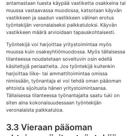
antamastaan tuesta käypää vastiketta osakkeina tai
muussa vastaavassa muodossa, katsotaan käyvän
vastikkeen ja saadun vastikkeen välinen erotus
työntekijän veronalaiseksi palkkatuloksi. Käyvän
vastikkeen määrä arvioidaan tapauskohtaisesti.
Työntekijä voi harjoittaa yritystoimintaa myös
muussa kuin osakeyhtiömuodossa. Myös tällaisessa
tilanteessa noudatetaan soveltuvin osin edellä
käsiteltyjä periaatteita. Jos työntekijä kuitenkin
harjoittaa liike- tai ammattitoimintaa omissa
nimissään, työnantaja ei voi tehdä oman pääoman
ehtoista sijoitusta hänen yritystoimintaansa.
Tällaisessa tilanteessa työnantajalta saatu tuki on
siten aina kokonaisuudessaan työntekijän
veronalaista palkkatuloa.
3.3 Vieraan pääoman