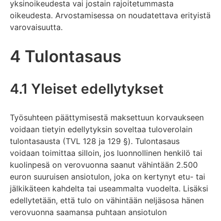
yksinoikeudesta vai jostain rajoitetummasta
oikeudesta. Arvostamisessa on noudatettava erityistä
varovaisuutta.
4 Tulontasaus
4.1 Yleiset edellytykset
Työsuhteen päättymisestä maksettuun korvaukseen
voidaan tietyin edellytyksin soveltaa tuloverolain
tulontasausta (TVL 128 ja 129 §). Tulontasaus
voidaan toimittaa silloin, jos luonnollinen henkilö tai
kuolinpesä on verovuonna saanut vähintään 2.500
euron suuruisen ansiotulon, joka on kertynyt etu- tai
jälkikäteen kahdelta tai useammalta vuodelta. Lisäksi
edellytetään, että tulo on vähintään neljäsosa hänen
verovuonna saamansa puhtaan ansiotulon