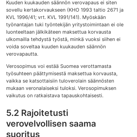
Kuuden kuukauden säännön verovapaus ei siten
sovellu kertakorvaukseen (KHO 1993 taltio 2671 ja
KVL 1996/41; vrt. KVL 1991/141). Myöskään
työnantajan tuki työntekijän yritystoimintaan ei ole
luonteeltaan jälkikäteen maksettua korvausta
ulkomailla tehdystä työstä, minkä vuoksi siihen ei
voida soveltaa kuuden kuukauden säännön
verovapautta.
Verosopimus voi estää Suomea verottamasta
työsuhteen päättymisestä maksettua korvausta,
vaikka se katsottaisiin tuloverolain säännösten
mukaan veronalaiseksi tuloksi. Verosopimuksen
vaikutus on ratkaistava tapauskohtaisesti.
5.2 Rajoitetusti
verovelvollisen saama
suoritus