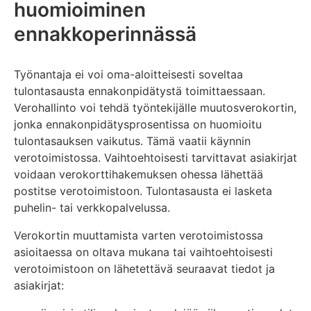
huomioiminen
ennakkoperinnässä
Työnantaja ei voi oma-aloitteisesti soveltaa
tulontasausta ennakonpidätystä toimittaessaan.
Verohallinto voi tehdä työntekijälle muutosverokortin,
jonka ennakonpidätysprosentissa on huomioitu
tulontasauksen vaikutus. Tämä vaatii käynnin
verotoimistossa. Vaihtoehtoisesti tarvittavat asiakirjat
voidaan verokorttihakemuksen ohessa lähettää
postitse verotoimistoon. Tulontasausta ei lasketa
puhelin- tai verkkopalvelussa.
Verokortin muuttamista varten verotoimistossa
asioitaessa on oltava mukana tai vaihtoehtoisesti
verotoimistoon on lähetettävä seuraavat tiedot ja
asiakirjat: