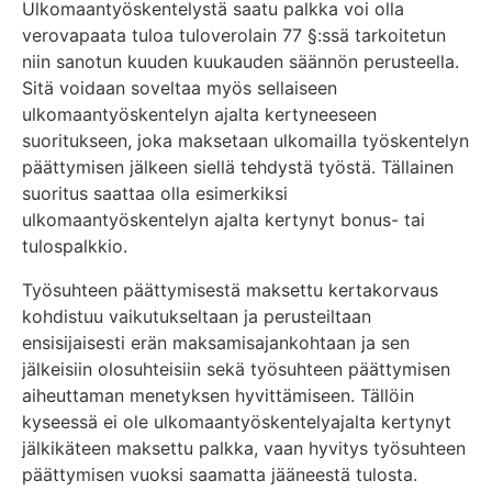
Ulkomaantyöskentelystä saatu palkka voi olla
verovapaata tuloa tuloverolain 77 §:ssä tarkoitetun
niin sanotun kuuden kuukauden säännön perusteella.
Sitä voidaan soveltaa myös sellaiseen
ulkomaantyöskentelyn ajalta kertyneeseen
suoritukseen, joka maksetaan ulkomailla työskentelyn
päättymisen jälkeen siellä tehdystä työstä. Tällainen
suoritus saattaa olla esimerkiksi
ulkomaantyöskentelyn ajalta kertynyt bonus- tai
tulospalkkio.
Työsuhteen päättymisestä maksettu kertakorvaus
kohdistuu vaikutukseltaan ja perusteiltaan
ensisijaisesti erän maksamisajankohtaan ja sen
jälkeisiin olosuhteisiin sekä työsuhteen päättymisen
aiheuttaman menetyksen hyvittämiseen. Tällöin
kyseessä ei ole ulkomaantyöskentelyajalta kertynyt
jälkikäteen maksettu palkka, vaan hyvitys työsuhteen
päättymisen vuoksi saamatta jääneestä tulosta.