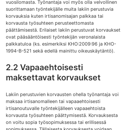
vuosilomasta. Työnantaja voi myös olla velvollinen
suorittamaan työntekijälle muita lakiin perustuvia
korvauksia kuten irtisanomisajan palkkaa tai
korvausta työsuhteen perusteettomasta
päättämisestä. Erilaiset lakiin perustuvat korvaukset
ovat pääsääntöisesti työntekijän veronalaista
palkkatuloa (ks. esimerkiksi KHO:2009:96 ja KHO-
1994-B-521 sekä edellä mainittu oikeuskäytäntö).
2.2 Vapaaehtoisesti
maksettavat korvaukset
Lakiin perustuvien korvausten ohella työnantaja voi
maksaa irtisanomalleen tai vapaaehtoisesti
irtisanoutuvalle työntekijälleen vapaaehtoista
korvausta työsuhteen päättymisestä. Korvauksesta
on voitu sopia työsopimuksessa tai erillisessä
sopimuksessa. Tällaisesta korvauksesta voidaan