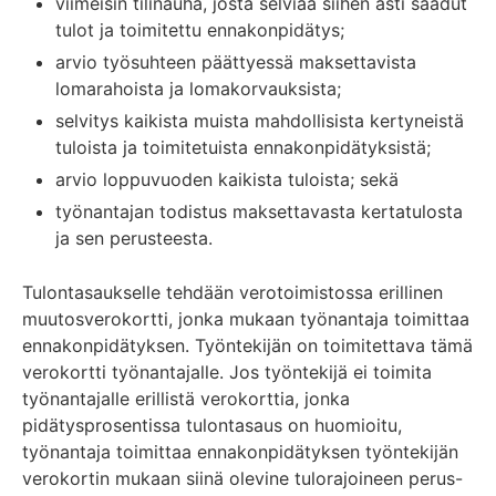
viimeisin tilinauha, josta selviää siihen asti saadut
tulot ja toimitettu ennakonpidätys;
arvio työsuhteen päättyessä maksettavista
lomarahoista ja lomakorvauksista;
selvitys kaikista muista mahdollisista kertyneistä
tuloista ja toimitetuista ennakonpidätyksistä;
arvio loppuvuoden kaikista tuloista; sekä
työnantajan todistus maksettavasta kertatulosta
ja sen perusteesta.
Tulontasaukselle tehdään verotoimistossa erillinen
muutosverokortti, jonka mukaan työnantaja toimittaa
ennakonpidätyksen. Työntekijän on toimitettava tämä
verokortti työnantajalle. Jos työntekijä ei toimita
työnantajalle erillistä verokorttia, jonka
pidätysprosentissa tulontasaus on huomioitu,
työnantaja toimittaa ennakonpidätyksen työntekijän
verokortin mukaan siinä olevine tulorajoineen perus-