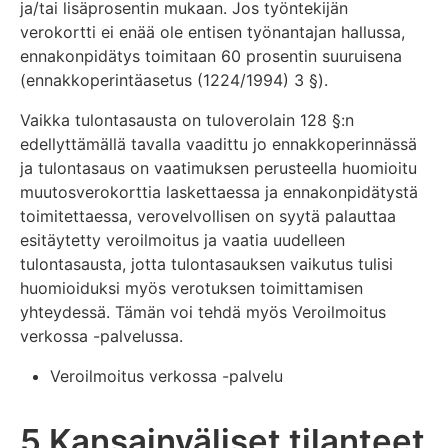
ja/tai lisäprosentin mukaan. Jos työntekijän
verokortti ei enää ole entisen työnantajan hallussa,
ennakonpidätys toimitaan 60 prosentin suuruisena
(ennakkoperintäasetus (1224/1994) 3 §).
Vaikka tulontasausta on tuloverolain 128 §:n
edellyttämällä tavalla vaadittu jo ennakkoperinnässä
ja tulontasaus on vaatimuksen perusteella huomioitu
muutosverokorttia laskettaessa ja ennakonpidätystä
toimitettaessa, verovelvollisen on syytä palauttaa
esitäytetty veroilmoitus ja vaatia uudelleen
tulontasausta, jotta tulontasauksen vaikutus tulisi
huomioiduksi myös verotuksen toimittamisen
yhteydessä. Tämän voi tehdä myös Veroilmoitus
verkossa -palvelussa.
Veroilmoitus verkossa -palvelu
5 Kansainväliset tilanteet