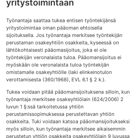
yritystoimintaan
Työnantaja saattaa tukea entisen työntekijänsä
yritystoimintaa oman pääoman ehtoisella
sijoituksella. Jos työnantaja merkitsee työntekijän
perustaman osakeyhtiön osakkeita, kyseessä on
lähtökohtaisesti pääomasijoitus, joka ei ole
työntekijän veronalaista tuloa. Pääomansijoitus ei
myöskään ole veronalaista tuloa työntekijän
omistamalle osakeyhtiölle (laki elinkeinotulon
verottamisesta (360/1968), EVL 6.1 § 2 k.).
Tukea voidaan pitää pääomansijoituksena silloin, kun
työnantaja merkitsee osakeyhtiölain (624/2006) 2
luvun 1 §:ssä tarkoitetussa yhtiön
perustamissopimuksessa perustettavan yhtiön
osakkeita. Tuki voidaan katsoa pääomansijoitukseksi
myös silloin, kun työnantaja merkitsee aikaisemmin
perustetun yhtiön osakkeita osakeyhtiölain 9 luvussa