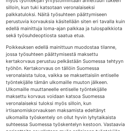
myös työntekijän yritystoimintaan annettuun tukeen
silloin, kun tuki katsotaan veronalaiseksi
palkkatuloksi. Näitä työsuhteen päättymiseen
perustuvia korvauksia käsitellään siten eri tavalla kuin
edellä mainittuja loma-ajan palkkaa ja tulospalkkiota
sekä työsuhdeoptiosta saatua etua.
Poikkeuksen edellä mainittuun muodostaa tilanne,
jossa työsuhteen päättymisestä maksettu
kertakorvaus perustuu pelkästään Suomessa tehtyyn
työhön. Kertakorvaus on tällöin Suomessa
veronalaista tuloa, vaikka se maksettaisiin entiselle
työntekijälle tämän ulkomaille muuton jälkeen.
Ulkomaille muuttaneelle entiselle työntekijälle
maksettu korvaus voidaan katsoa Suomessa
veronalaiseksi tuloksi myös silloin, kun
irtisanomiskorvauksen maksamista edeltänyt
ulkomailla työskentely on ollut hyvin lyhytaikaista
suhteessa Suomessa työskentelyn kestoon. Vastaavia