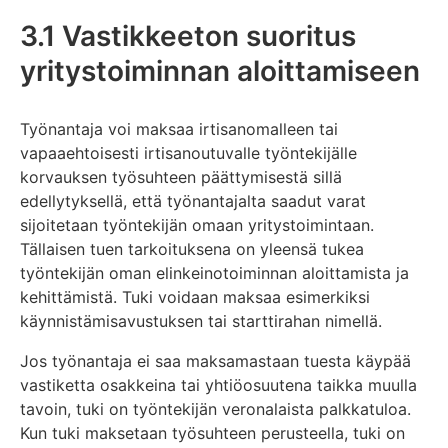
3.1 Vastikkeeton suoritus
yritystoiminnan aloittamiseen
Työnantaja voi maksaa irtisanomalleen tai
vapaaehtoisesti irtisanoutuvalle työntekijälle
korvauksen työsuhteen päättymisestä sillä
edellytyksellä, että työnantajalta saadut varat
sijoitetaan työntekijän omaan yritystoimintaan.
Tällaisen tuen tarkoituksena on yleensä tukea
työntekijän oman elinkeinotoiminnan aloittamista ja
kehittämistä. Tuki voidaan maksaa esimerkiksi
käynnistämisavustuksen tai starttirahan nimellä.
Jos työnantaja ei saa maksamastaan tuesta käypää
vastiketta osakkeina tai yhtiöosuutena taikka muulla
tavoin, tuki on työntekijän veronalaista palkkatuloa.
Kun tuki maksetaan työsuhteen perusteella, tuki on