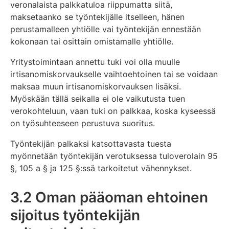
veronalaista palkkatuloa riippumatta siitä,
maksetaanko se työntekijälle itselleen, hänen
perustamalleen yhtiölle vai työntekijän ennestään
kokonaan tai osittain omistamalle yhtiölle.
Yritystoimintaan annettu tuki voi olla muulle
irtisanomiskorvaukselle vaihtoehtoinen tai se voidaan
maksaa muun irtisanomiskorvauksen lisäksi.
Myöskään tällä seikalla ei ole vaikutusta tuen
verokohteluun, vaan tuki on palkkaa, koska kyseessä
on työsuhteeseen perustuva suoritus.
Työntekijän palkaksi katsottavasta tuesta
myönnetään työntekijän verotuksessa tuloverolain 95
§, 105 a § ja 125 §:ssä tarkoitetut vähennykset.
3.2 Oman pääoman ehtoinen
sijoitus työntekijän