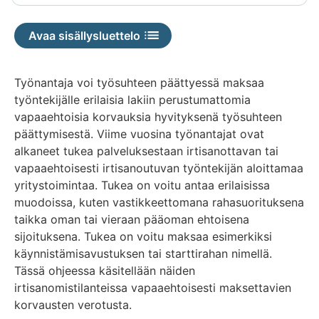
ei
saatavilla
Avaa sisällysluettelo
Työnantaja voi työsuhteen päättyessä maksaa
työntekijälle erilaisia lakiin perustumattomia
vapaaehtoisia korvauksia hyvityksenä työsuhteen
päättymisestä. Viime vuosina työnantajat ovat
alkaneet tukea palveluksestaan irtisanottavan tai
vapaaehtoisesti irtisanoutuvan työntekijän aloittamaa
yritystoimintaa. Tukea on voitu antaa erilaisissa
muodoissa, kuten vastikkeettomana rahasuorituksena
taikka oman tai vieraan pääoman ehtoisena
sijoituksena. Tukea on voitu maksaa esimerkiksi
käynnistämisavustuksen tai starttirahan nimellä.
Tässä ohjeessa käsitellään näiden
irtisanomistilanteissa vapaaehtoisesti maksettavien
korvausten verotusta.