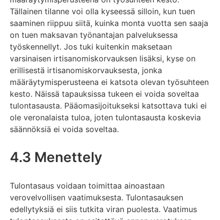
Tällainen tilanne voi olla kyseessä silloin, kun tuen
saaminen riippuu siitä, kuinka monta vuotta sen saaja
on tuen maksavan työnantajan palveluksessa
työskennellyt. Jos tuki kuitenkin maksetaan
varsinaisen irtisanomiskorvauksen lisäksi, kyse on
erillisestä irtisanomiskorvauksesta, jonka
määräytymisperusteena ei katsota olevan työsuhteen
kesto. Näissä tapauksissa tukeen ei voida soveltaa
tulontasausta. Pääomasijoitukseksi katsottava tuki ei
ole veronalaista tuloa, joten tulontasausta koskevia
säännöksiä ei voida soveltaa.
4.3 Menettely
Tulontasaus voidaan toimittaa ainoastaan
verovelvollisen vaatimuksesta. Tulontasauksen
edellytyksiä ei siis tutkita viran puolesta. Vaatimus