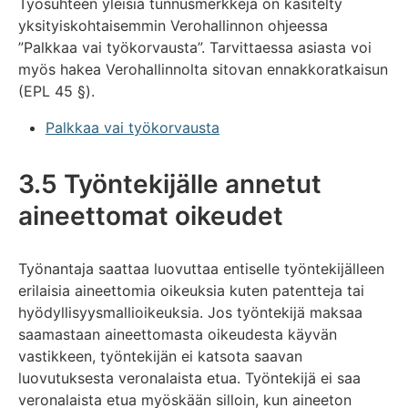
Työsuhteen yleisiä tunnusmerkkejä on käsitelty
yksityiskohtaisemmin Verohallinnon ohjeessa
”Palkkaa vai työkorvausta”. Tarvittaessa asiasta voi
myös hakea Verohallinnolta sitovan ennakkoratkaisun
(EPL 45 §).
Palkkaa vai työkorvausta
3.5 Työntekijälle annetut
aineettomat oikeudet
Työnantaja saattaa luovuttaa entiselle työntekijälleen
erilaisia aineettomia oikeuksia kuten patentteja tai
hyödyllisyysmallioikeuksia. Jos työntekijä maksaa
saamastaan aineettomasta oikeudesta käyvän
vastikkeen, työntekijän ei katsota saavan
luovutuksesta veronalaista etua. Työntekijä ei saa
veronalaista etua myöskään silloin, kun aineeton