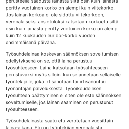
perusteella saadusta lainasta siltä osin kuin lainasta
peritty vuotuinen korko on alempi kuin viitekorko.
Jos lainan korkoa ei ole sidottu viitekorkoon,
veronalaiseksi ansiotuloksi katsotaan korkoetu siltä
osin kuin lainasta peritty vuotuinen korko on alempi
kuin 12 kuukauden euribor-korko vuoden
ensimmäisenä päivänä.
Työsuhdelainaa koskevan säännöksen soveltumisen
edellytyksenä on se, että laina perustuu
työsuhteeseen. Laina katsotaan työsuhteeseen
perustuvaksi myös silloin, kun se annetaan sellaiselle
työntekijälle, joka irtisanotaan tai irtisanoutuu
työnantajan palveluksesta. Työoikeudellisen
työsuhteen päättyminen ei siten ole este säännöksen
soveltumiselle, jos lainan saaminen on perustunut
työsuhteeseen.
Työsuhdelainasta saatu etu verotetaan vuosittain
laina-aikana. Etu on työntekijän veronalaista