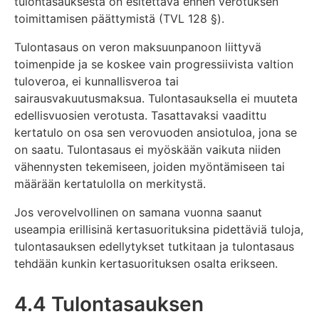
tulontasauksesta on esitettävä ennen verotuksen
toimittamisen päättymistä (TVL 128 §).
Tulontasaus on veron maksuunpanoon liittyvä
toimenpide ja se koskee vain progressiivista valtion
tuloveroa, ei kunnallisveroa tai
sairausvakuutusmaksua. Tulontasauksella ei muuteta
edellisvuosien verotusta. Tasattavaksi vaadittu
kertatulo on osa sen verovuoden ansiotuloa, jona se
on saatu. Tulontasaus ei myöskään vaikuta niiden
vähennysten tekemiseen, joiden myöntämiseen tai
määrään kertatulolla on merkitystä.
Jos verovelvollinen on samana vuonna saanut
useampia erillisinä kertasuorituksina pidettäviä tuloja,
tulontasauksen edellytykset tutkitaan ja tulontasaus
tehdään kunkin kertasuorituksen osalta erikseen.
4.4 Tulontasauksen