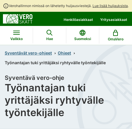
Verohallinnon nimissä on lähetetty huijausviestejä.
Lue lisää huijauksista
.
Siirry
Siirry
Henkilöasiakkaat
Yritysasiakkaat
suoraan
koko
sisältöön
sivuston
hakuun
Valikko
Hae
Suomeksi
OmaVero
Syventävät vero-ohjeet
Ohjeet
Työnantajan tuki yrittäjäksi ryhtyvälle työntekijälle
Syventävä vero-ohje
Työnantajan tuki
yrittäjäksi ryhtyvälle
työntekijälle