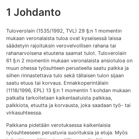
1 Johdanto
Tuloverolain (1535/1992, TVL) 29 §:n 1 momentin
mukaan veronalaista tuloa ovat kyseisessä laissa
säädetyin rajoituksin verovelvollisen rahana tai
rahanarvoisena etuutena saamat tulot. Tuloverolain
61 §:n 2 momentin mukaan veronalaista ansiotuloa on
muun ohessa työsuhteen perusteella saatu palkka ja
siihen rinnastettava tulo sekä tällaisen tulon sijaan
saatu etuus tai korvaus. Ennakkoperintälain
(1118/1996, EPL) 13 §:n 1 momentin 1 kohdan mukaan
palkalla tarkoitetaan kaikenlaatuista palkkaa,
palkkiota, etuutta ja korvausta, joka saadaan työ- tai
virkasuhteessa.
Palkkana pidetään verotuksessa kaikenlaisia
työsuhteeseen perustuvia suorituksia ja etuja. Myös