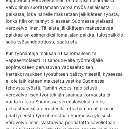
Rajoitetusti verovelvollinen on tietyissä tilanteissa
velvollinen suorittamaan veroa myös sellaisesta
palkasta, joka hänelle maksetaan jälkikäteen työstä,
jonka hän on tehnyt ollessaan Suomessa yleisesti
verovelvollinen. Tällaista jälkikäteen maksettavaa
palkkaa on esimerkiksi loma-ajan palkka, tulospalkkio
sekä työsuhdeoptiosta saatu etu.
Kun työnantaja maksaa irtisanomalleen tai
vapaaehtoisesti irtisanoutuvalle työntekijälle
sopimukseen perustuvan vapaaehtoisen
kertakorvauksen työsuhteen päättymisestä, kyseessä
ei ole jälkikäteen maksettu vastike Suomessa
tehdystä työstä. Tämän vuoksi rajoitetusti
verovelvollisen työntekijän saamaa korvausta ei
voida katsoa Suomessa veronalaiseksi tuloksi
pelkästään sillä perusteella, että hän on ollut osan
päättyneestä työsuhteestaan Suomessa yleisesti
verovelvollinen. Vastaavaa periaatetta sovelletaan