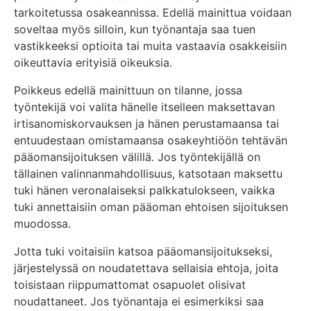
tarkoitetussa osakeannissa. Edellä mainittua voidaan
soveltaa myös silloin, kun työnantaja saa tuen
vastikkeeksi optioita tai muita vastaavia osakkeisiin
oikeuttavia erityisiä oikeuksia.
Poikkeus edellä mainittuun on tilanne, jossa
työntekijä voi valita hänelle itselleen maksettavan
irtisanomiskorvauksen ja hänen perustamaansa tai
entuudestaan omistamaansa osakeyhtiöön tehtävän
pääomansijoituksen välillä. Jos työntekijällä on
tällainen valinnanmahdollisuus, katsotaan maksettu
tuki hänen veronalaiseksi palkkatulokseen, vaikka
tuki annettaisiin oman pääoman ehtoisen sijoituksen
muodossa.
Jotta tuki voitaisiin katsoa pääomansijoitukseksi,
järjestelyssä on noudatettava sellaisia ehtoja, joita
toisistaan riippumattomat osapuolet olisivat
noudattaneet. Jos työnantaja ei esimerkiksi saa