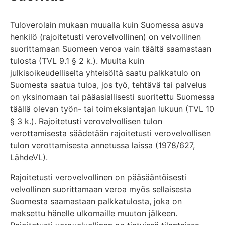
Tuloverolain mukaan muualla kuin Suomessa asuva
henkilö (rajoitetusti verovelvollinen) on velvollinen
suorittamaan Suomeen veroa vain täältä saamastaan
tulosta (TVL 9.1 § 2 k.). Muulta kuin
julkisoikeudelliselta yhteisöltä saatu palkkatulo on
Suomesta saatua tuloa, jos työ, tehtävä tai palvelus
on yksinomaan tai pääasiallisesti suoritettu Suomessa
täällä olevan työn- tai toimeksiantajan lukuun (TVL 10
§ 3 k.). Rajoitetusti verovelvollisen tulon
verottamisesta säädetään rajoitetusti verovelvollisen
tulon verottamisesta annetussa laissa (1978/627,
LähdeVL).
Rajoitetusti verovelvollinen on pääsääntöisesti
velvollinen suorittamaan veroa myös sellaisesta
Suomesta saamastaan palkkatulosta, joka on
maksettu hänelle ulkomaille muuton jälkeen.