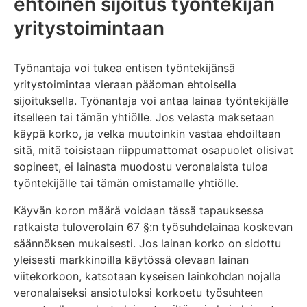
ehtoinen sijoitus työntekijän
yritystoimintaan
Työnantaja voi tukea entisen työntekijänsä
yritystoimintaa vieraan pääoman ehtoisella
sijoituksella. Työnantaja voi antaa lainaa työntekijälle
itselleen tai tämän yhtiölle. Jos velasta maksetaan
käypä korko, ja velka muutoinkin vastaa ehdoiltaan
sitä, mitä toisistaan riippumattomat osapuolet olisivat
sopineet, ei lainasta muodostu veronalaista tuloa
työntekijälle tai tämän omistamalle yhtiölle.
Käyvän koron määrä voidaan tässä tapauksessa
ratkaista tuloverolain 67 §:n työsuhdelainaa koskevan
säännöksen mukaisesti. Jos lainan korko on sidottu
yleisesti markkinoilla käytössä olevaan lainan
viitekorkoon, katsotaan kyseisen lainkohdan nojalla
veronalaiseksi ansiotuloksi korkoetu työsuhteen