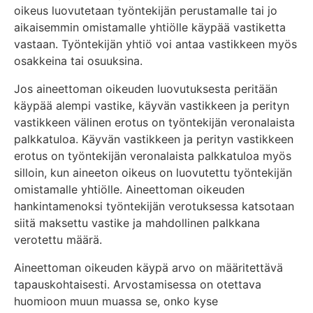
oikeus luovutetaan työntekijän perustamalle tai jo
aikaisemmin omistamalle yhtiölle käypää vastiketta
vastaan. Työntekijän yhtiö voi antaa vastikkeen myös
osakkeina tai osuuksina.
Jos aineettoman oikeuden luovutuksesta peritään
käypää alempi vastike, käyvän vastikkeen ja perityn
vastikkeen välinen erotus on työntekijän veronalaista
palkkatuloa. Käyvän vastikkeen ja perityn vastikkeen
erotus on työntekijän veronalaista palkkatuloa myös
silloin, kun aineeton oikeus on luovutettu työntekijän
omistamalle yhtiölle. Aineettoman oikeuden
hankintamenoksi työntekijän verotuksessa katsotaan
siitä maksettu vastike ja mahdollinen palkkana
verotettu määrä.
Aineettoman oikeuden käypä arvo on määritettävä
tapauskohtaisesti. Arvostamisessa on otettava
huomioon muun muassa se, onko kyse