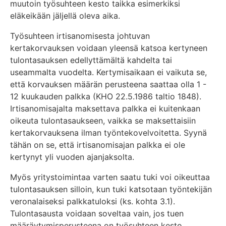
muutoin työsuhteen kesto taikka esimerkiksi
eläkeikään jäljellä oleva aika.
Työsuhteen irtisanomisesta johtuvan
kertakorvauksen voidaan yleensä katsoa kertyneen
tulontasauksen edellyttämältä kahdelta tai
useammalta vuodelta. Kertymisaikaan ei vaikuta se,
että korvauksen määrän perusteena saattaa olla 1 -
12 kuukauden palkka (KHO 22.5.1986 taltio 1848).
Irtisanomisajalta maksettava palkka ei kuitenkaan
oikeuta tulontasaukseen, vaikka se maksettaisiin
kertakorvauksena ilman työntekovelvoitetta. Syynä
tähän on se, että irtisanomisajan palkka ei ole
kertynyt yli vuoden ajanjaksolta.
Myös yritystoimintaa varten saatu tuki voi oikeuttaa
tulontasauksen silloin, kun tuki katsotaan työntekijän
veronalaiseksi palkkatuloksi (ks. kohta 3.1).
Tulontasausta voidaan soveltaa vain, jos tuen
määräytymisperusteena on työsuhteen kesto.