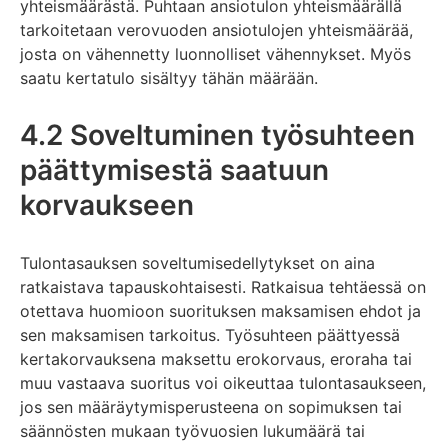
yhteismäärästä. Puhtaan ansiotulon yhteismäärällä
tarkoitetaan verovuoden ansiotulojen yhteismäärää,
josta on vähennetty luonnolliset vähennykset. Myös
saatu kertatulo sisältyy tähän määrään.
4.2 Soveltuminen työsuhteen
päättymisestä saatuun
korvaukseen
Tulontasauksen soveltumisedellytykset on aina
ratkaistava tapauskohtaisesti. Ratkaisua tehtäessä on
otettava huomioon suorituksen maksamisen ehdot ja
sen maksamisen tarkoitus. Työsuhteen päättyessä
kertakorvauksena maksettu erokorvaus, eroraha tai
muu vastaava suoritus voi oikeuttaa tulontasaukseen,
jos sen määräytymisperusteena on sopimuksen tai
säännösten mukaan työvuosien lukumäärä tai