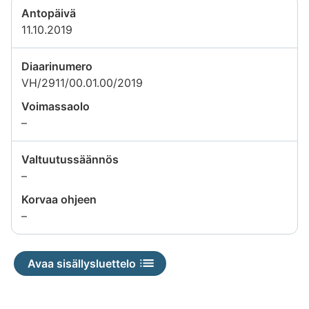
Antopäivä
11.10.2019
Diaarinumero
VH/2911/00.01.00/2019
Voimassaolo
Tietoa
–
ei
saatavilla
Valtuutussäännös
Tietoa
–
ei
Korvaa ohjeen
saatavilla
Tietoa
–
ei
saatavilla
Avaa sisällysluettelo