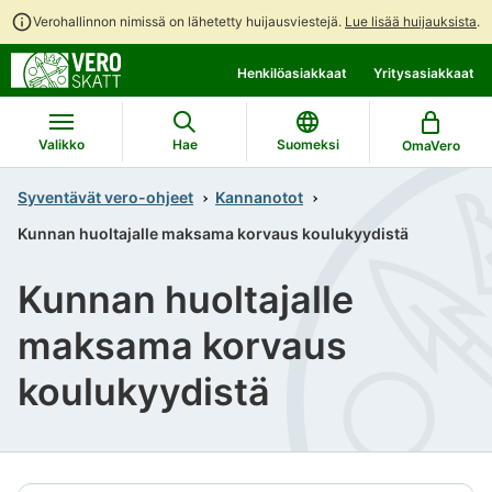
Verohallinnon nimissä on lähetetty huijausviestejä.
Lue lisää huijauksista
.
Siirry
Siirry
Henkilöasiakkaat
Yritysasiakkaat
suoraan
koko
sisältöön
sivuston
hakuun
Valikko
Hae
Suomeksi
OmaVero
Syventävät vero-ohjeet
Kannanotot
Kunnan huoltajalle maksama korvaus koulukyydistä
Kunnan huoltajalle
maksama korvaus
koulukyydistä