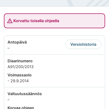
Korvattu toisella ohjeella
Antopäivä
Versiohistoria
Tietoa
–
ei
saatavilla
Diaarinumero
A91/200/2013
Voimassaolo
- 29.9.2014
Valtuutussäännös
Tietoa
–
ei
Korvaa ohjeen