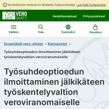
Verohallinnon nimissä on lähetetty huijausviestejä.
Lue lisää huijauksista
.
Siirry
Siirry
Henkilöasiakkaat
Yritysasiakkaat
suoraan
koko
sisältöön
sivuston
hakuun
Valikko
Hae
Suomeksi
OmaVero
Syventävät vero-ohjeet
Kannanotot
Työsuhdeoptioedun ilmoittaminen jälkikäteen
työskentelyvaltion veroviranomaiselle
Työsuhdeoptioedun
ilmoittaminen jälkikäteen
työskentelyvaltion
veroviranomaiselle