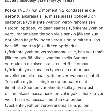
soveltumisedellytysten täyttymisestä.
Koska TVL 77 §:n 2 momentin 2 kohdassa ei ole
asetettu aikarajaa sille, missä ajassa optioetu on
saatettava työskentelyvaltion veroviranomaisen
tietoon, optioetu voidaan saattaa työskentelyvaltion
veroviranomaisen tietoon vielä senkin jälkeen kun
optioiden käyttövuoden verotus on toimitettu. Jos
henkilö ilmoittaa jälkikäteen optioedun
työskentelyvaltion veroviranomaiselle, hän voi tämän
jälkeen pyytää oikaisuvaatimuksella Suomen
verotuksen oikaisemista siten, että ulkomaan
työskentelyn aikana kertyneeseen optioetuun
sovelletaan ulkomaantyötulon verovapaussääntöä.
Toisaalta myös silloin, kun optioetua ei ollut
ilmoitettu Suomen veroilmoituksella ja verotusta
ollaan oikaisemassa henkilön vahingoksi, henkilö voi
vielä tässä vaiheessa ilmoittaa optioedun
työskentelyvaltion veroviranomaiselle, jolloin