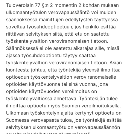
Tuloverolain 77 §:n 2 momentin 2 kohdan mukaan
ulkomaantyötulon verovapaussääntö voi muiden
säännöksessä mainittujen edellytysten täyttyessä
soveltua työsuhdeoptioetuun, jos henkilö esittää
riittävän selvityksen siitä, että etu on saatettu
työskentelyvaltion veroviranomaisen tietoon.
Säännöksessä ei ole asetettu aikarajaa sille, missä
ajassa työsuhdeoptioetu täytyy saattaa
työskentelyvaltion veroviranomaisen tietoon. Asian
luonteesta johtuu, että työntekijä yleensä ilmoittaa
optioedun työskentelyvaltion veroviranomaiselle
optioiden käyttövuonna tai sinä vuonna, jona
optioiden käyttövuoden veroilmoitus on
työskentelyvaltiossa annettava. Työntekijän tulee
ilmoittaa optioetu myös Suomen veroilmoituksella.
Ulkomaan työskentelyn ajalta kertynyt optioetu on
Suomessa verovapaata tuloa, jos työntekijä esittää
selvityksen ulkomaantyötulon verovapaussäännön