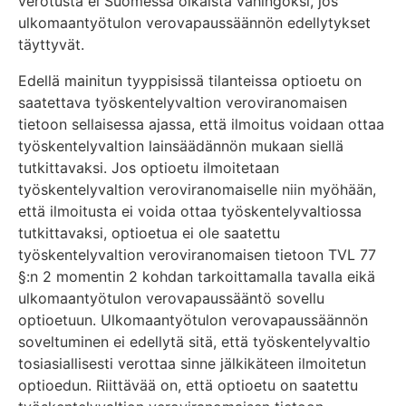
verotusta ei Suomessa oikaista vahingoksi, jos
ulkomaantyötulon verovapaussäännön edellytykset
täyttyvät.
Edellä mainitun tyyppisissä tilanteissa optioetu on
saatettava työskentelyvaltion veroviranomaisen
tietoon sellaisessa ajassa, että ilmoitus voidaan ottaa
työskentelyvaltion lainsäädännön mukaan siellä
tutkittavaksi. Jos optioetu ilmoitetaan
työskentelyvaltion veroviranomaiselle niin myöhään,
että ilmoitusta ei voida ottaa työskentelyvaltiossa
tutkittavaksi, optioetua ei ole saatettu
työskentelyvaltion veroviranomaisen tietoon TVL 77
§:n 2 momentin 2 kohdan tarkoittamalla tavalla eikä
ulkomaantyötulon verovapaussääntö sovellu
optioetuun. Ulkomaantyötulon verovapaussäännön
soveltuminen ei edellytä sitä, että työskentelyvaltio
tosiasiallisesti verottaa sinne jälkikäteen ilmoitetun
optioedun. Riittävää on, että optioetu on saatettu