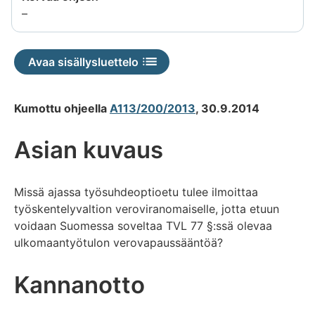
saatavilla
Tietoa
–
ei
saatavilla
Avaa sisällysluettelo
Kumottu ohjeella
A113/200/2013
, 30.9.2014
Asian kuvaus
Missä ajassa työsuhdeoptioetu tulee ilmoittaa
työskentelyvaltion veroviranomaiselle, jotta etuun
voidaan Suomessa soveltaa TVL 77 §:ssä olevaa
ulkomaantyötulon verovapaussääntöä?
Kannanotto