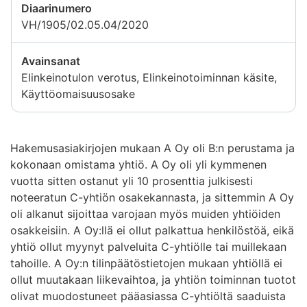
Diaarinumero
VH/1905/02.05.04/2020
Avainsanat
Elinkeinotulon verotus, Elinkeinotoiminnan käsite,
Käyttöomaisuusosake
Hakemusasiakirjojen mukaan A Oy oli B:n perustama ja
kokonaan omistama yhtiö. A Oy oli yli kymmenen
vuotta sitten ostanut yli 10 prosenttia julkisesti
noteeratun C-yhtiön osakekannasta, ja sittemmin A Oy
oli alkanut sijoittaa varojaan myös muiden yhtiöiden
osakkeisiin. A Oy:llä ei ollut palkattua henkilöstöä, eikä
yhtiö ollut myynyt palveluita C-yhtiölle tai muillekaan
tahoille. A Oy:n tilinpäätöstietojen mukaan yhtiöllä ei
ollut muutakaan liikevaihtoa, ja yhtiön toiminnan tuotot
olivat muodostuneet pääasiassa C-yhtiöltä saaduista