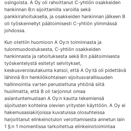
osingoista. A Oy oli rahoittanut C-yhtiön osakkeiden
hankinnan B:n sijoittamilla varoilla sekä
pankkirahoituksella, ja osakkeiden hankinnan jälkeen B
oli työskennellyt päätoimisesti C-yhtiön ylimmässä
johdossa.
Kun otettiin huomioon A Oy:n toiminnasta ja
tulonmuodostuksesta, C-yhtiön osakkeiden
hankinnasta ja rahoituksesta sekä B:n päätoimisesta
työskentelystä esitetyt selvitykset,
keskusverolautakunta katsoi, että A Oy:tä oli pidettävä
lähinnä B:n henkilökohtaisen sijoitusvarallisuuden
hallinnointia varten perustettuna yhtiönä siitä
huolimatta, että B oli tarjonnut omaa
asiantuntemustaan A Oy:n kautta tekemiensä
sijoitusten kohteina olevien yritysten käyttöön. A Oy ei
hakemusasiakirjoissa kuvatuissa olosuhteissa
harjoittanut elinkeinotulon verottamisesta annetun lain
1 §:n 1 momentissa tarkoitettua elinkeinotoimintaa