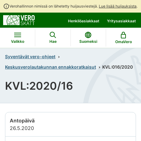
Verohallinnon nimissä on lähetetty huijausviestejä.
Lue lisää huijauksista
.
Siirry
Siirry
Henkilöasiakkaat
Yritysasiakkaat
suoraan
koko
sisältöön
sivuston
hakuun
Valikko
Hae
Suomeksi
OmaVero
Syventävät vero-ohjeet
Keskusverolautakunnan ennakkoratkaisut
KVL:016/2020
KVL:2020/16
Antopäivä
26.5.2020