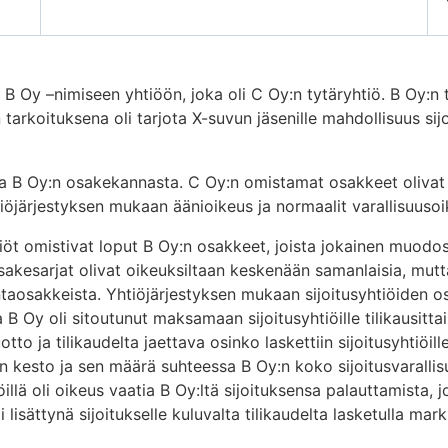
 B Oy –nimiseen yhtiöön, joka oli C Oy:n tytäryhtiö. B Oy:n
tarkoituksena oli tarjota X-suvun jäsenille mahdollisuus sij
tia B Oy:n osakekannasta. C Oy:n omistamat osakkeet olivat
htiöjärjestyksen mukaan äänioikeus ja normaalit varallisuuso
tiöt omistivat loput B Oy:n osakkeet, joista jokainen muodo
osakesarjat olivat oikeuksiltaan keskenään samanlaisia, mut
aosakkeista. Yhtiöjärjestyksen mukaan sijoitusyhtiöiden osa
 B Oy oli sitoutunut maksamaan sijoitusyhtiöille tilikausitta
o ja tilikaudelta jaettava osinko laskettiin sijoitusyhtiöille 
sen kesto ja sen määrä suhteessa B Oy:n koko sijoitusvarall
iöillä oli oikeus vaatia B Oy:ltä sijoituksensa palauttamista, jo
 lisättynä sijoitukselle kuluvalta tilikaudelta lasketulla mark