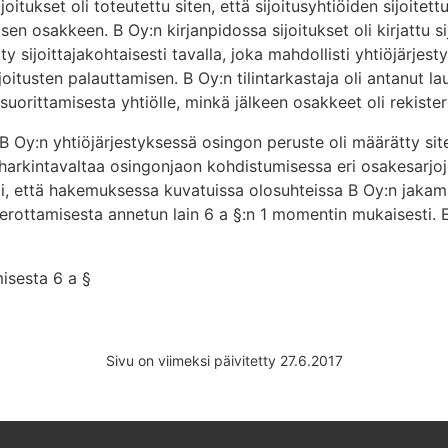
itukset oli toteutettu siten, että sijoitusyhtiöiden sijoitett
jisen osakkeen. B Oy:n kirjanpidossa sijoitukset oli kirjattu
y sijoittajakohtaisesti tavalla, joka mahdollisti yhtiöjärje
oitusten palauttamisen. B Oy:n tilintarkastaja oli antanut l
uorittamisesta yhtiölle, minkä jälkeen osakkeet oli rekister
B Oy:n yhtiöjärjestyksessä osingon peruste oli määrätty siten
t harkintavaltaa osingonjaon kohdistumisessa eri osakesarjo
, että hakemuksessa kuvatuissa olosuhteissa B Oy:n jakama
verottamisesta annetun lain 6 a §:n 1 momentin mukaisesti.
misesta 6 a §
Sivu on viimeksi päivitetty 27.6.2017