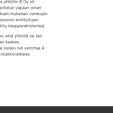
ua yhtiöön B Oy oli
 sijoitetun vapaan oman
styksen mukaisen osinkojen
ausunnon emittoitujen
öity kaupparekisterissä.
, että yhtiöllä tai sen
jen kesken,
 osinko tuli verottaa A
 Ennakkoratkaisu