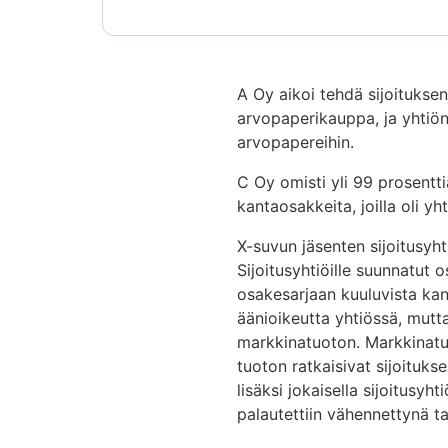
A Oy aikoi tehdä sijoituksen
arvopaperikauppa, ja yhtiön 
arvopapereihin.
C Oy omisti yli 99 prosent
kantaosakkeita, joilla oli y
X-suvun jäsenten sijoitusyh
Sijoitusyhtiöille suunnatut 
osakesarjaan kuuluvista kant
äänioikeutta yhtiössä, mutta
markkinatuoton. Markkinatuott
tuoton ratkaisivat sijoituk
lisäksi jokaisella sijoitusyht
palautettiin vähennettynä tai