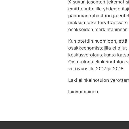
X-suvun jäsenten tekemät sijo
emittoinut niille yhden erila
pääoman rahastoon ja eritelt
maksun sekä tarvittaessa sij
osakkeiden merkintähinnan s
Kun otettiin huomioon, että 
osakkeenomistajilla ei ollu
keskusverolautakunta katsoi
Oy:n tulona elinkeinotulon 
verovuosille 2017 ja 2018.
Laki elinkeinotulon verotta
lainvoimainen