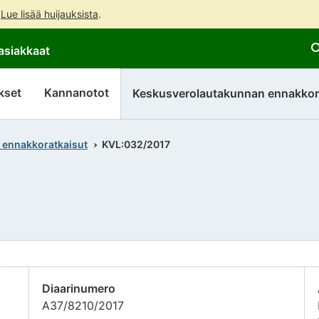
.
Lue lisää huijauksista
.
Siirry
Siirry
asiakkaat
suoraan
koko
sisältöön
sivuston
hakuun
kset
Kannanotot
Keskusverolautakunnan ennakkor
 ennakkoratkaisut
KVL:032/2017
Diaarinumero
A37/8210/2017