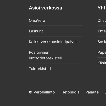
Asioi verkossa
Yht
OmaVero
Chat
Laskurit
Yhte
Kaikki verkkoasiointipalvelut
Sosi
Positiivinen
Pape
luottotietorekisteri
Käsit
Tulorekisteri
© Verohallinto
Tietosuoja
Palaute