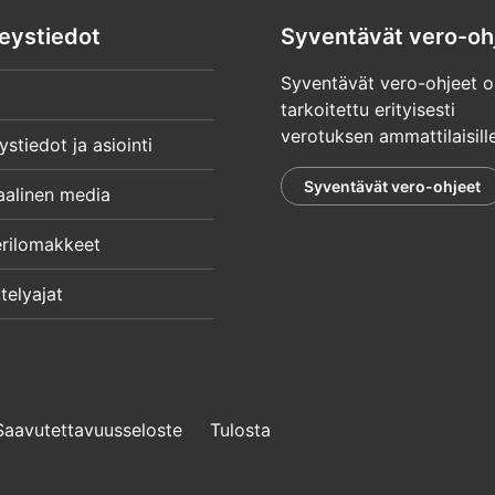
eystiedot
Syventävät vero-oh
Syventävät vero-ohjeet o
tarkoitettu erityisesti
verotuksen ammattilaisille
ystiedot ja asiointi
Syventävät vero-ohjeet
aalinen media
rilomakkeet
telyajat
Saavutettavuusseloste
Tulosta