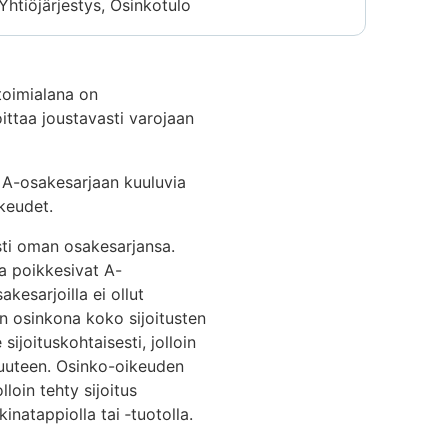
Yhtiöjärjestys, Osinkotulo
 toimialana on
oittaa joustavasti varojaan
 A-osakesarjaan kuuluvia
ikeudet.
sti oman osakesarjansa.
ta poikkesivat A-
kesarjoilla ei ollut
in osinkona koko sijoitusten
sijoituskohtaisesti, jolloin
isuuteen. Osinko-oikeuden
lloin tehty sijoitus
kinatappiolla tai ‑tuotolla.