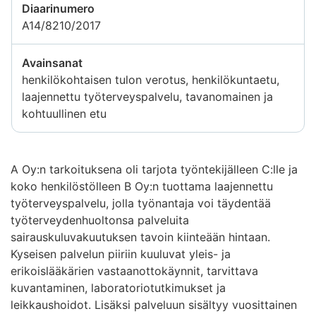
Diaarinumero
A14/8210/2017
Avainsanat
henkilökohtaisen tulon verotus, henkilökuntaetu,
laajennettu työterveyspalvelu, tavanomainen ja
kohtuullinen etu
A Oy:n tarkoituksena oli tarjota työntekijälleen C:lle ja
koko henkilöstölleen B Oy:n tuottama laajennettu
työterveyspalvelu, jolla työnantaja voi täydentää
työterveydenhuoltonsa palveluita
sairauskuluvakuutuksen tavoin kiinteään hintaan.
Kyseisen palvelun piiriin kuuluvat yleis- ja
erikoislääkärien vastaanottokäynnit, tarvittava
kuvantaminen, laboratoriotutkimukset ja
leikkaushoidot. Lisäksi palveluun sisältyy vuosittainen