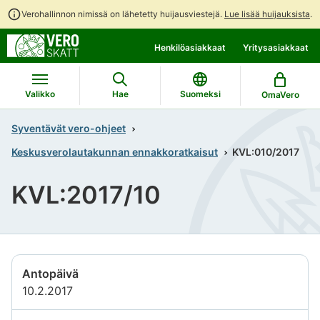
Verohallinnon nimissä on lähetetty huijausviestejä.
Lue lisää huijauksista
.
Siirry
Siirry
Henkilöasiakkaat
Yritysasiakkaat
suoraan
koko
sisältöön
sivuston
hakuun
Valikko
Hae
Suomeksi
OmaVero
Syventävät vero-ohjeet
Keskusverolautakunnan ennakkoratkaisut
KVL:010/2017
KVL:2017/10
Antopäivä
10.2.2017