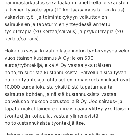
hammastarkastus sekä lääkärin lähetteellä leikkausten
jälkeinen fysioterapia (10 kertaa/sairaus tai leikkaus),
vakavien työ- ja toimintakykyyn vaikuttavien
sairauksien ja tapaturmien yhteydessä annettu
fysioterapia (20 kertaa/sairaus) ja psykoterapia (20
kertaa/sairaus).
Hakemuksessa kuvatun laajennetun työterveyspalvelun
vuosittainen kustannus A Oy:lle on 500
euroa/työntekijä, eikä A Oy vastaa yksittäisten
hoitojen suorista kustannuksista. Palveluun sisältyvän
hoidon työntekijäkohtaiset enimmäiskustannukset ovat
10.000 euroa jokaista yksittäistä tapaturmaa tai
sairautta kohden, ja näistä kustannuksista vastaa
palvelusopimuksen perusteella B Oy. Jos sairaus- ja
tapaturmakohtainen enimmäismäärä ylittyy yksittäisen
työntekijän kohdalla, vastaa ylimenevistä
hoitokustannuksista työntekijä itse.
Hakemuksen mukaan palvelun piiriin eivät muun