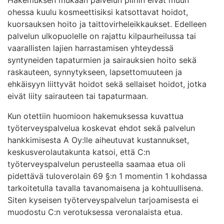
ohessa kuulu kosmeettisiksi katsottavat hoidot,
kuorsauksen hoito ja taittovirheleikkaukset. Edelleen
palvelun ulkopuolelle on rajattu kilpaurheilussa tai
vaarallisten lajien harrastamisen yhteydessä
syntyneiden tapaturmien ja sairauksien hoito sekä
raskauteen, synnytykseen, lapsettomuuteen ja
ehkäisyyn liittyvät hoidot sekä sellaiset hoidot, jotka
eivät liity sairauteen tai tapaturmaan.
Kun otettiin huomioon hakemuksessa kuvattua
työterveyspalvelua koskevat ehdot sekä palvelun
hankkimisesta A Oy:lle aiheutuvat kustannukset,
keskusverolautakunta katsoi, että C:n
työterveyspalvelun perusteella saamaa etua oli
pidettävä tuloverolain 69 §:n 1 momentin 1 kohdassa
tarkoitetulla tavalla tavanomaisena ja kohtuullisena.
Siten kyseisen työterveyspalvelun tarjoamisesta ei
muodostu C:n verotuksessa veronalaista etua.