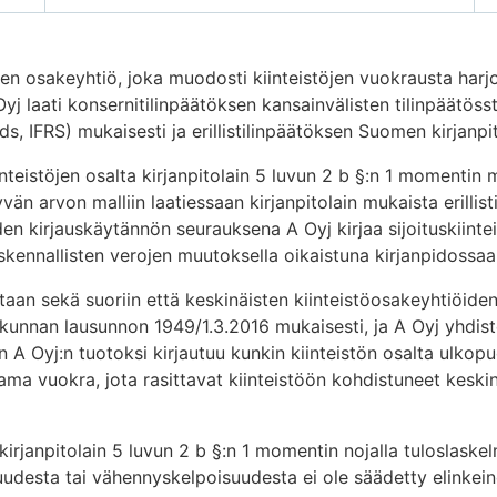
kinen osakeyhtiö, joka muodosti kiinteistöjen vuokrausta har
yj laati konsernitilinpäätöksen kansainvälisten tilinpäätöss
s, IFRS) mukaisesti ja erillistilinpäätöksen Suomen kirjanpi
iinteistöjen osalta kirjanpitolain 5 luvun 2 b §:n 1 momentin
än arvon malliin laatiessaan kirjanpitolain mukaista erillist
den kirjauskäytännön seurauksena A Oyj kirjaa sijoituskiinte
ennallisten verojen muutoksella oikaistuna kirjanpidossaan
taan sekä suoriin että keskinäisten kiinteistöosakeyhtiöiden
takunnan lausunnon 1949/1.3.2016 mukaisesti, ja A Oyj yhdist
en A Oyj:n tuotoksi kirjautuu kunkin kiinteistön osalta ulkop
tama vuokra, jota rasittavat kiinteistöön kohdistuneet keski
kirjanpitolain 5 luvun 2 b §:n 1 momentin nojalla tuloslaske
udesta tai vähennyskelpoisuudesta ei ole säädetty elinkei