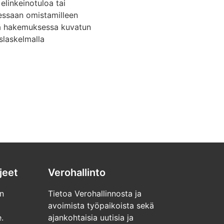
elinkeinotuloa tai
essaan omistamilleen
että hakemuksessa kuvatun
slaskelmalla
jeet
Verohallinto
n
Tietoa Verohallinnosta ja
avoimista työpaikoista sekä
.
ajankohtaisia uutisia ja