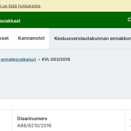
.
Lue lisää huijauksista
.
Siirry
Siirry
asiakkaat
suoraan
koko
sisältöön
sivuston
hakuun
kset
Kannanotot
Keskusverolautakunnan ennakkor
 ennakkoratkaisut
KVL:053/2016
Diaarinumero
A68/8210/2016