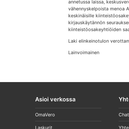
annetussa laissa, keskusvero
vähennyskelpoista menoa A 
keskinäisille kiinteistöosak
kirjauskäytännön seurauksen
kiinteistöosakeyhtiöiden sa
Laki elinkeinotulon verottami
Lainvoimainen
Asioi verkossa
Yht
OmaVero
Chat
Laskurit
Yhte