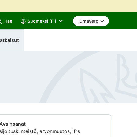
Hae
Suomeksi (FI)
OmaVero
atkaisut
Avainsanat
sijoituskiinteistö, arvonmuutos, ifrs