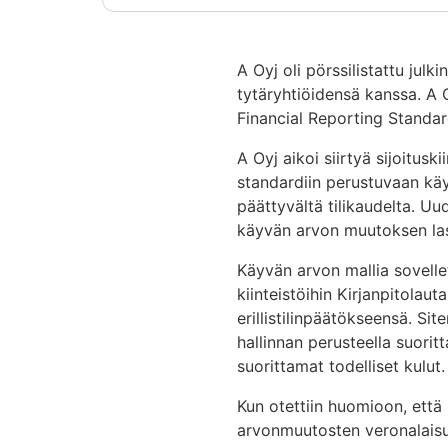
A Oyj oli pörssilistattu jul
tytäryhtiöidensä kanssa. A O
Financial Reporting Standard
A Oyj aikoi siirtyä sijoitusk
standardiin perustuvaan käyv
päättyvältä tilikaudelta. Uu
käyvän arvon muutoksen lask
Käyvän arvon mallia sovelle
kiinteistöihin Kirjanpitolau
erillistilinpäätökseensä. Sit
hallinnan perusteella suorit
suorittamat todelliset kulut.
Kun otettiin huomioon, että 
arvonmuutosten veronalaisu