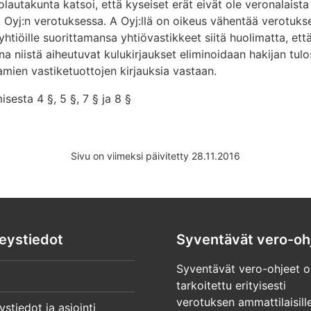
lautakunta katsoi, että kyseiset erät eivät ole veronalaista 
Oyj:n verotuksessa. A Oyj:llä on oikeus vähentää verotuks
eyhtiöille suorittamansa yhtiövastikkeet siitä huolimatta, 
a niistä aiheutuvat kulukirjaukset eliminoidaan hakijan tulo
amien vastiketuottojen kirjauksia vastaan.
sesta 4 §, 5 §, 7 § ja 8 §
Sivu on viimeksi päivitetty 28.11.2016
eystiedot
Syventävät vero-oh
Syventävät vero-ohjeet o
tarkoitettu erityisesti
verotuksen ammattilaisille
ystiedot ja asiointi