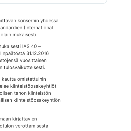
joittavan konsernin yhdessä
tandardien (International
tolain mukaisesti.
 mukaisesti IAS 40 –
ilinpäätöstä 31.12.2016
istöjensä vuosittaisen
 tulosvaikutteisesti.
 kautta omistettuihin
elee kiinteistöosakeyhtiöt
uolisen tahon kiinteistön
näisen kiinteistöosakeyhtiön
lmaan kirjattavien
notulon verottamisesta