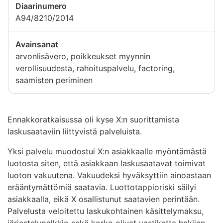
Diaarinumero
A94/8210/2014
Avainsanat
arvonlisävero, poikkeukset myynnin
verollisuudesta, rahoituspalvelu, factoring,
saamisten periminen
Ennakkoratkaisussa oli kyse X:n suorittamista
laskusaataviin liittyvistä palveluista.
Yksi palvelu muodostui X:n asiakkaalle myöntämästä
luotosta siten, että asiakkaan laskusaatavat toimivat
luoton vakuutena. Vakuudeksi hyväksyttiin ainoastaan
erääntymättömiä saatavia. Luottotappioriski säilyi
asiakkaalla, eikä X osallistunut saatavien perintään.
Palvelusta veloitettu laskukohtainen käsittelymaksu,
järjestelypalkkio sekä korko olivat vastiketta hakijan