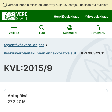
Verohallinnon nimissä on lähetetty huijausviestejä.
Lue lisää huijauksista
.
Siirry
Siirry
Henkilöasiakkaat
Yritysasiakkaat
suoraan
koko
sisältöön
sivuston
hakuun
Valikko
Hae
Suomeksi
OmaVero
Syventävät vero-ohjeet
Keskusverolautakunnan ennakkoratkaisut
KVL:009/2015
KVL:2015/9
Antopäivä
27.3.2015