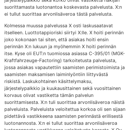
suorittamasta luotonantoa koskevasta palvelusta. X:n
ei tullut suorittaa arvonlisäveroa tästä palvelusta.
Kolmessa muussa palvelussa X osti laskusaatavat
itselleen. Luottotappioriski siirtyi X:lle. X hoiti perinnän
joko kokonaan tai siten, että asiakas hoiti ensin
perinnän X:n lukuun ja myöhemmin X hoiti perinnän
itse. Kyse oli EUT:n tuomiossa asiassa C-395/01 (MGK-
Kraftfahrzeuge-Factoring) tarkoitetusta palvelusta,
jossa asiakas vapautettiin saamisten perimistoimista ja
saamisten maksamisen laiminlyöntiin liittyvästä
riskistä. Laskukohtainen käsittelymaksu,
järjestelypalkkio ja kuukausittainen sekä vuosittainen
korvaus olivat vastiketta tämän palvelun
suorittamisesta. X:n tuli suorittaa arvonlisäveroa näistä
palveluista. Palveluista veloitettua korkoa oli sen sijaan
pidettävä vastikkeena saamisten perinnästä erillisestä
luotonannosta. X:n ei tullut suorittaa arvonlisäveroa
luotonannosta vastikkeena veloitetusta korosta. X Oy