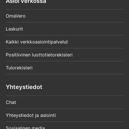
Asioi verkossa
OmaVero
Laskurit
Kaikki verkkoasiointipalvelut
Positiivinen luottotietorekisteri
Tulorekisteri
Yhteystiedot
Chat
Yhteystiedot ja asiointi
Sosiaalinen media