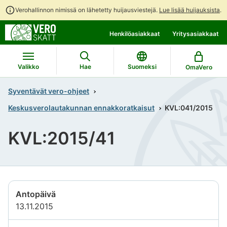
Verohallinnon nimissä on lähetetty huijausviestejä.
Lue lisää huijauksista
.
Siirry
Siirry
Henkilöasiakkaat
Yritysasiakkaat
suoraan
koko
sisältöön
sivuston
hakuun
Valikko
Hae
Suomeksi
OmaVero
Syventävät vero-ohjeet
Keskusverolautakunnan ennakkoratkaisut
KVL:041/2015
KVL:2015/41
Antopäivä
13.11.2015