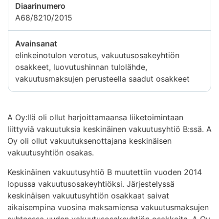
Diaarinumero
A68/8210/2015
Avainsanat
elinkeinotulon verotus, vakuutusosakeyhtiön
osakkeet, luovutushinnan tulolähde,
vakuutusmaksujen perusteella saadut osakkeet
A Oy:llä oli ollut harjoittamaansa liiketoimintaan
liittyviä vakuutuksia keskinäinen vakuutusyhtiö B:ssä. A
Oy oli ollut vakuutuksenottajana keskinäisen
vakuutusyhtiön osakas.
Keskinäinen vakuutusyhtiö B muutettiin vuoden 2014
lopussa vakuutusosakeyhtiöksi. Järjestelyssä
keskinäisen vakuutusyhtiön osakkaat saivat
aikaisempina vuosina maksamiensa vakuutusmaksujen
suhteessa uuden vakuutusosakeyhtiön osakkeita. A Oy