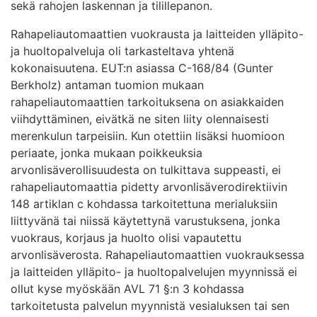
sekä rahojen laskennan ja tilillepanon.
Rahapeliautomaattien vuokrausta ja laitteiden ylläpito-
ja huoltopalveluja oli tarkasteltava yhtenä
kokonaisuutena. EUT:n asiassa C-168/84 (Gunter
Berkholz) antaman tuomion mukaan
rahapeliautomaattien tarkoituksena on asiakkaiden
viihdyttäminen, eivätkä ne siten liity olennaisesti
merenkulun tarpeisiin. Kun otettiin lisäksi huomioon
periaate, jonka mukaan poikkeuksia
arvonlisäverollisuudesta on tulkittava suppeasti, ei
rahapeliautomaattia pidetty arvonlisäverodirektiivin
148 artiklan c kohdassa tarkoitettuna merialuksiin
liittyvänä tai niissä käytettynä varustuksena, jonka
vuokraus, korjaus ja huolto olisi vapautettu
arvonlisäverosta. Rahapeliautomaattien vuokrauksessa
ja laitteiden ylläpito- ja huoltopalvelujen myynnissä ei
ollut kyse myöskään AVL 71 §:n 3 kohdassa
tarkoitetusta palvelun myynnistä vesialuksen tai sen