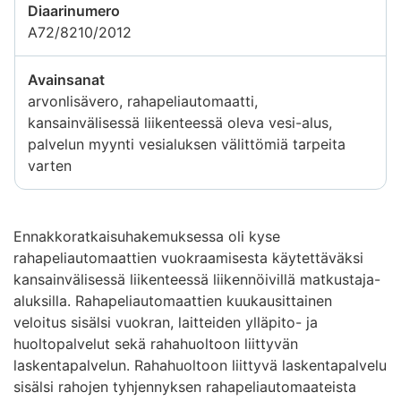
Diaarinumero
A72/8210/2012
Avainsanat
arvonlisävero, rahapeliautomaatti,
kansainvälisessä liikenteessä oleva vesi-alus,
palvelun myynti vesialuksen välittömiä tarpeita
varten
Ennakkoratkaisuhakemuksessa oli kyse
rahapeliautomaattien vuokraamisesta käytettäväksi
kansainvälisessä liikenteessä liikennöivillä matkustaja-
aluksilla. Rahapeliautomaattien kuukausittainen
veloitus sisälsi vuokran, laitteiden ylläpito- ja
huoltopalvelut sekä rahahuoltoon liittyvän
laskentapalvelun. Rahahuoltoon liittyvä laskentapalvelu
sisälsi rahojen tyhjennyksen rahapeliautomaateista