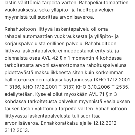
lastin välittömiä tarpeita varten. Rahapeliautomaattien
vuokrauksesta sekä ylläpito- ja huoltopalvelujen
myynnistä tuli suorittaa arvonlisäveroa.
Rahahuoltoon liittyvä laskentapalvelu oli oma
rahapeliautomaattien vuokrauksesta ja ylläpito- ja
korjauspalveluista erillinen palvelu. Rahahuoltoon
liittyvä laskentapalvelu ei muodostanut erityistä ja
olennaista osaa AVL 42 §:n 1 momentin 4 kohdassa
tarkoitetusta arvonlisäverottomana rahoituspalveluna
pidettävästä maksuliikkeestä siten kuin korkeimman
hallinto-oikeuden ratkaisukäytännössä (KHO 17.12.2001
T 3136, KHO 17.12.2001 T 3137, KHO 3.10.2006 T 2535)
edellytetään. Kyse ei ollut myöskään AVL 71 §:n 3
kohdassa tarkoitetusta palvelun myynnistä vesialuksen
tai sen lastin välittömiä tarpeita varten. Rahahuoltoon
liittyvästä laskentapalvelusta tuli suorittaa
arvonlisäveroa. Ennakkoratkaisu ajalle 12.12.2012-
31.12.2013.