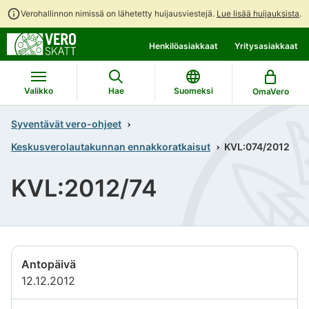
Verohallinnon nimissä on lähetetty huijausviestejä.
Lue lisää huijauksista
.
Siirry
Siirry
Henkilöasiakkaat
Yritysasiakkaat
suoraan
koko
sisältöön
sivuston
hakuun
Valikko
Hae
Suomeksi
OmaVero
Syventävät vero-ohjeet
Keskusverolautakunnan ennakkoratkaisut
KVL:074/2012
KVL:2012/74
Antopäivä
12.12.2012