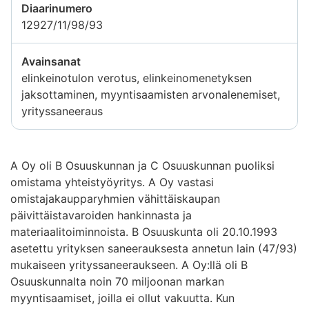
Diaarinumero
12927/11/98/93
Avainsanat
elinkeinotulon verotus, elinkeinomenetyksen
jaksottaminen, myyntisaamisten arvonalenemiset,
yrityssaneeraus
A Oy oli B Osuuskunnan ja C Osuuskunnan puoliksi
omistama yhteistyöyritys. A Oy vastasi
omistajakaupparyhmien vähittäiskaupan
päivittäistavaroiden hankinnasta ja
materiaalitoiminnoista. B Osuuskunta oli 20.10.1993
asetettu yrityksen saneerauksesta annetun lain (47/93)
mukaiseen yrityssaneeraukseen. A Oy:llä oli B
Osuuskunnalta noin 70 miljoonan markan
myyntisaamiset, joilla ei ollut vakuutta. Kun