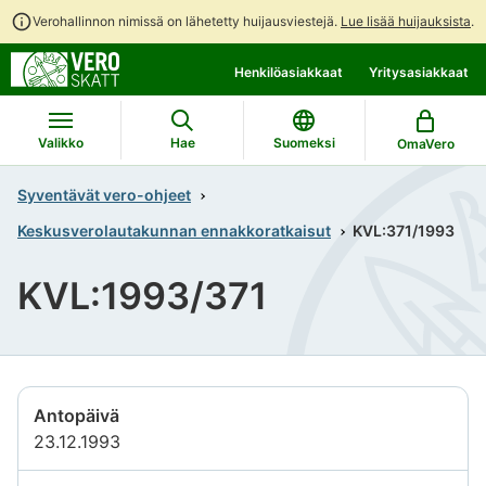
Verohallinnon nimissä on lähetetty huijausviestejä.
Lue lisää huijauksista
.
Siirry
Siirry
Henkilöasiakkaat
Yritysasiakkaat
suoraan
koko
sisältöön
sivuston
hakuun
Valikko
Hae
Suomeksi
OmaVero
Syventävät vero-ohjeet
Keskusverolautakunnan ennakkoratkaisut
KVL:371/1993
KVL:1993/371
Antopäivä
23.12.1993