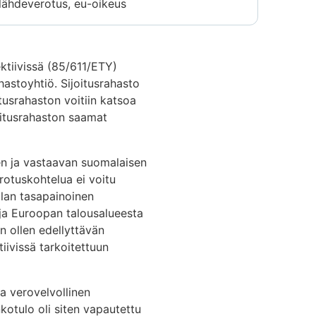
lähdeverotus, eu-oikeus
ektiivissä (85/611/ETY)
hastoyhtiö. Sijoitusrahasto
itusrahaston voitiin katsoa
oitusrahaston saamat
 sen ja vastaavan suomalaisen
erotuskohtelua ei voitu
llan tasapainoinen
 ja Euroopan talousalueesta
 ollen edellyttävän
iivissä tarkoitettuun
a verovelvollinen
kotulo oli siten vapautettu