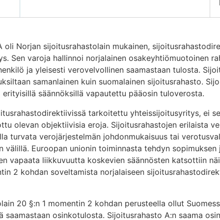
A oli Norjan sijoitusrahastolain mukainen, sijoitusrahastodir
itys. Sen varoja hallinnoi norjalainen osakeyhtiömuotoinen ra
shenkilö ja yleisesti verovelvollinen saamastaan tulosta. Sijo
uksiltaan samanlainen kuin suomalainen sijoitusrahasto. Sij
i erityisillä säännöksillä vapautettu pääosin tuloverosta.
oitusrahastodirektiivissä tarkoitettu yhteissijoitusyritys, ei
ottu olevan objektiivisia eroja. Sijoitusrahastojen erilaista v
la turvata verojärjestelmän johdonmukaisuus tai verotusva
n välillä. Euroopan unionin toiminnasta tehdyn sopimuksen
 vapaata liikkuvuutta koskevien säännösten katsottiin näin
in 2 kohdan soveltamista norjalaiseen sijoitusrahastodirekt
rolain 20 §:n 1 momentin 2 kohdan perusteella ollut Suomess
tä saamastaan osinkotulosta. Sijoitusrahasto A:n saama osin