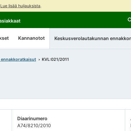
.
Lue lisää huijauksista
.
Siirry
Siirry
asiakkaat
suoraan
koko
sisältöön
sivuston
hakuun
kset
Kannanotot
Keskusverolautakunnan ennakkor
 ennakkoratkaisut
KVL:021/2011
Diaarinumero
A74/8210/2010