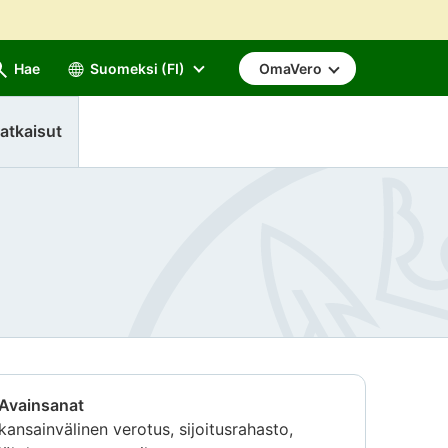
Hae
Suomeksi (FI)
OmaVero
atkaisut
Avainsanat
kansainvälinen verotus, sijoitusrahasto,