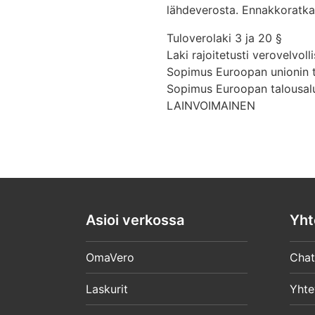
lähdeverosta. Ennakkoratkai
Tuloverolaki 3 ja 20 §
Laki rajoitetusti verovelvoll
Sopimus Euroopan unionin t
Sopimus Euroopan talousalu
LAINVOIMAINEN
Asioi verkossa
Yht
OmaVero
Chat
Laskurit
Yhte