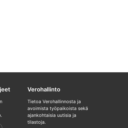
jeet
Verohallinto
n
Tietoa Verohallinnosta ja
avoimista työpaikoista sekä
.
ajankohtaisia uutisia ja
tilastoja.