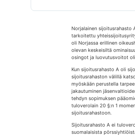
Norjalainen sijoitusrahasto 
tarkoitettu yhteissijoitusyr
oli Norjassa erillinen oikeu
olevan keskeisiltä ominaisu
osingot ja luovutusvoitot ol
Kun sijoitusrahasto A oli sij
sijoitusrahaston välillä kats
myöskään perustella tarpeel
jakautuminen jäsenvaltioide
tehdyn sopimuksen pääomien
tuloverolain 20 §:n 1 moment
sijoitusrahastoon.
Sijoitusrahasto A ei tulove
suomalaisista pörssiyhtiöis