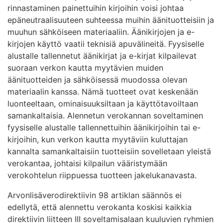
rinnastaminen painettuihin kirjoihin voisi johtaa
epäneutraalisuuteen suhteessa muihin äänituotteisiin ja
muuhun sähköiseen materiaaliin. Äänikirjojen ja e-
kirjojen käyttö vaatii teknisiä apuvälineitä. Fyysiselle
alustalle tallennetut äänikirjat ja e-kirjat kilpailevat
suoraan verkon kautta myytävien muiden
äänituotteiden ja sähköisessä muodossa olevan
materiaalin kanssa. Nämä tuotteet ovat keskenään
luonteeltaan, ominaisuuksiltaan ja käyttötavoiltaan
samankaltaisia. Alennetun verokannan soveltaminen
fyysiselle alustalle tallennettuihin äänikirjoihin tai e-
kirjoihin, kun verkon kautta myytäviin kuluttajan
kannalta samankaltaisiin tuotteisiin sovelletaan yleistä
verokantaa, johtaisi kilpailun vääristymään
verokohtelun riippuessa tuotteen jakelukanavasta.
Arvonlisäverodirektiivin 98 artiklan säännös ei
edellytä, että alennettu verokanta koskisi kaikkia
direktiivin liitteen III soveltamisalaan kuuluvien ryhmien