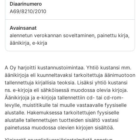
Diaarinumero
A69/8210/2010
Avainsanat
alennetun verokannan soveltaminen, painettu kirja,
äänikirja, e-kirja
A Oy harjoitti kustannustoimintaa. Yhtiö kustansi mm.
äänikirjoja eli kuunneltavaksi tarkoitettuja äänimuotoon
tallennettuja kirjallisia teoksia. Lisäksi yhtiö kustansi
ns. e-kirjoja eli sähköisessä muodossa olevia kirjoja.
Äänikirjoja ja e-kirjoja tallennettiin cd- tai cd-rom-
levylle, muistitikulle tai muulle vastaavalle fyysiselle
alustalle. Hakemuksessa tarkoitettujen fyysiselle
alustalle tallennettujen tuotteiden sisältö vastasi
painetussa muodossa olevien kirjojen sisältöä.
Yleisestä arvonlisäverojärjestelmästä annetun