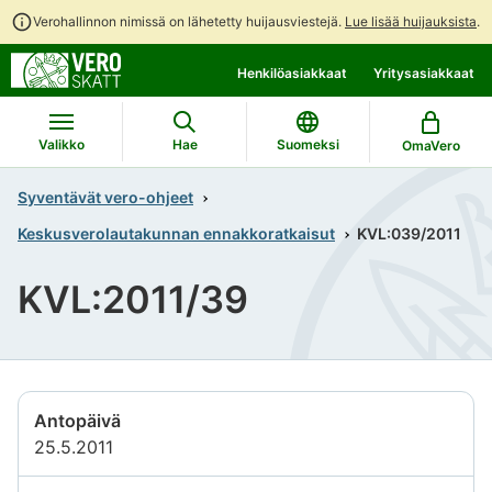
Verohallinnon nimissä on lähetetty huijausviestejä.
Lue lisää huijauksista
.
Siirry
Siirry
Henkilöasiakkaat
Yritysasiakkaat
suoraan
koko
sisältöön
sivuston
hakuun
Valikko
Hae
Suomeksi
OmaVero
Syventävät vero-ohjeet
Keskusverolautakunnan ennakkoratkaisut
KVL:039/2011
KVL:2011/39
Antopäivä
25.5.2011