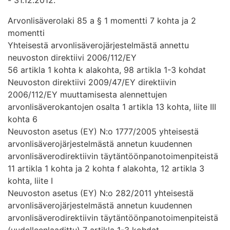
Arvonlisäverolaki 85 a § 1 momentti 7 kohta ja 2
momentti
Yhteisestä arvonlisäverojärjestelmästä annettu
neuvoston direktiivi 2006/112/EY
56 artikla 1 kohta k alakohta, 98 artikla 1-3 kohdat
Neuvoston direktiivi 2009/47/EY direktiivin
2006/112/EY muuttamisesta alennettujen
arvonlisäverokantojen osalta 1 artikla 13 kohta, liite III
kohta 6
Neuvoston asetus (EY) N:o 1777/2005 yhteisestä
arvonlisäverojärjestelmästä annetun kuudennen
arvonlisäverodirektiivin täytäntöönpanotoimenpiteistä
11 artikla 1 kohta ja 2 kohta f alakohta, 12 artikla 3
kohta, liite I
Neuvoston asetus (EY) N:o 282/2011 yhteisestä
arvonlisäverojärjestelmästä annetun kuudennen
arvonlisäverodirektiivin täytäntöönpanotoimenpiteistä
(uudelleenlaadittu) 7 artikla 1-3 kohdat