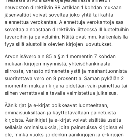
neuvoston direktiivin 98 artiklan 1 kohdan mukaan
jäsenvaltiot voivat soveltaa joko yhtä tai kahta
alennettua verokantaa. Alennettuja verokantoja saa
soveltaa ainoastaan direktiivin liitteessä III lueteltuihin
tavaroihin ja palveluihin. Näitä ovat mm. kaikenlaisilla
fyysisillä alustoilla olevien kirjojen luovutukset.
Arvonlisäverolain 85 a §:n 1 momentin 7 kohdan
mukaan kirjojen myynnistä, yhteisöhankinasta,
siirrosta, varastointimenettelystä ja maahantuonnista
suoritettava vero on 9 prosenttia. Saman pykälän 2
momentin mukaan kirjana pidetään vain painettua tai
siihen verrattavalla tavalla valmistettua julkaisua.
Äänikirjat ja e-kirjat poikkeavat luonteeltaan,
ominaisuuksiltaan ja käyttötavaltaan painetuista
kirjoista. Äänikirjat ja e-kirjat voivat sisältää useita
sellaisia ominaisuuksia, joita painetuissa kirjoissa ei
ole, minkä vuoksi joidenkin äänikirjojen ja e-kirjojen