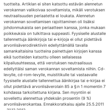
tuotteita. Artiklan ei siten katsottu estävän alennetun
verokannan valikoivaa soveltamista, mikäli verotuksen
neutraalisuuden periaatetta ei loukata. Alennetun
verokannan soveltamisen rajoittaminen oli lisäksi
johdonmukaista sen periaatteen kanssa, jonka mukaan
poikkeuksia on tulkittava suppeasti. Fyysiselle alustalle
tallennettuja äänikirjoja tai e-kirjoja ei ollut pidettävä
arvonlisäverodirektiivin edellyttämällä tavalla
samankaltaisina tuotteina painettujen kirjojen kanssa
eikä tuotteiden katsottu olleen sellaisessa
kilpailusuhteessa, että verotuksen neutraalisuus
edellyttäisi saman verokannan soveltamista niihin. Cd-
levylle, cd-rom-levylle, muistitikulle tai vastaavalle
fyysiselle alustalle tallennettua äänikirjaa tai e-kirjaa ei
ollut pidettävä arvonlisäverolain 85 a §:n 1 momentin 7
kohdassa tarkoitettuna kirjana. Sen myyntiin ei
sovellettu alennettua yhdeksän prosentin (9 %)
arvonlisäverokantaa. Ennakkoratkaisu ajalle 25.5.2011
- 31.12.2012.