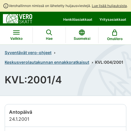
Verohallinnon nimissä on lähetetty huijausviestejä.
Lue lisää huijauksista
.
Siirry
Siirry
Henkilöasiakkaat
Yritysasiakkaat
suoraan
koko
sisältöön
sivuston
hakuun
Valikko
Hae
Suomeksi
OmaVero
Syventävät vero-ohjeet
Keskusverolautakunnan ennakkoratkaisut
KVL:004/2001
KVL:2001/4
Antopäivä
24.1.2001