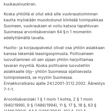
kuukausivuokran.
Koska yhtiöllä ei ollut eikä sille vuokraustoiminnan
kautta myöskään muodostunut kiinteää toimipaikkaa
Suomeen, vuokrauksen ei voitu katsoa tapahtuvan
Suomessa arvonlisäverolain 64 §:n 1 momentin
edellyttämällä tavalla.
Huolto- ja korjauspalvelut olivat osa yhtiön asiakkaan
kanssa tekemää leasingsopimusta. Polttoaineen
luovuttaminen oli sen sijaan yhtiön harjoittamaa
tavaran myyntiä. Koska polttoaine luovutettiin
asiakkaalle öljy- yhtiön Suomessa sijaitsevasta
toimipisteestä, se myytiin Suomessa.
Ennakkoratkaisu ajalle 24.1.2001-31.12.2002. Äänestys
7-1-1.
Arvonlisäverolaki 1 § 1 mom 1 kohta, 2 § 1 mom
(940/1999), 9 § (1486/1994), 11 §, 17 §, 18 §, 63 §
(1486/1994), 64 § (1486/1994), 102 §, 122 §