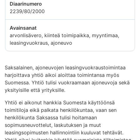
Diaarinumero
2239/80/2000
Avainsanat
arvonlisävero, kiinteä toimipaikka, myyntimaa,
leasingvuokraus, ajoneuvo
Saksalainen, ajoneuvojen leasingvuokraustoimintaa
harjoittava yhtiö aikoi aloittaa toimintansa myös
Suomessa. Yhtiö tulisi vuokraamaan ajoneuvoja sekä
yksityisille että yrityksille.
Yhtiö ei aikonut hankkia Suomesta käyttöönsä
toimitiloja eikä palkata henkilökuntaa, vaan sen
henkilökunta Saksassa tulisi hoitamaan
sopimusneuvottelut, laskutuksen ja muut
leasingsopimusten hallinnointiin kuuluvat tehtävät.
Yhtiö aikoi kuitenkin käyttää suomalaista tilitoimistoa