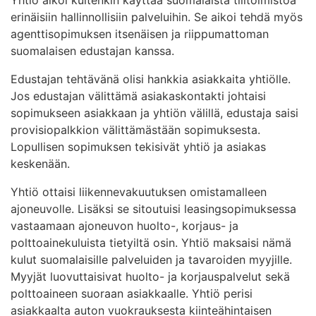
erinäisiin hallinnollisiin palveluihin. Se aikoi tehdä myös
agenttisopimuksen itsenäisen ja riippumattoman
suomalaisen edustajan kanssa.
Edustajan tehtävänä olisi hankkia asiakkaita yhtiölle.
Jos edustajan välittämä asiakaskontakti johtaisi
sopimukseen asiakkaan ja yhtiön välillä, edustaja saisi
provisiopalkkion välittämästään sopimuksesta.
Lopullisen sopimuksen tekisivät yhtiö ja asiakas
keskenään.
Yhtiö ottaisi liikennevakuutuksen omistamalleen
ajoneuvolle. Lisäksi se sitoutuisi leasingsopimuksessa
vastaamaan ajoneuvon huolto-, korjaus- ja
polttoainekuluista tietyiltä osin. Yhtiö maksaisi nämä
kulut suomalaisille palveluiden ja tavaroiden myyjille.
Myyjät luovuttaisivat huolto- ja korjauspalvelut sekä
polttoaineen suoraan asiakkaalle. Yhtiö perisi
asiakkaalta auton vuokrauksesta kiinteähintaisen