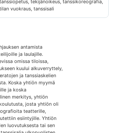
tanssiopetus, tekijänoikeus, tanssikoreografia,
tilan vuokraus, tanssisali
äohjauksen antamista
ijoille ja laulajille.
evissa omissa tiloissa,
aukseen kuului alkuverryttely,
eratojen ja tanssiaskelien
ista. Koska yhtiön myymä
ille ja koska
llinen merkitys, yhtiön
oulutusta, josta yhtiön oli
grafioita teatterille,
tettiin esiintyjille. Yhtiön
en luovutuksesta tai sen
 tanssisalia ulkopuolisten