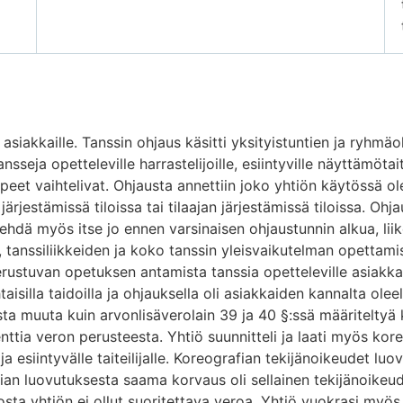
 asiakkaille. Tanssin ohjaus käsitti yksityistuntien ja ryhm
sseja opetteleville harrastelijoille, esiintyville näyttämötaiteil
rpeet vaihtelivat. Ohjausta annettiin joko yhtiön käytössä ol
järjestämissä tiloissa tai tilaajan järjestämissä tiloissa. Ohj
ehdä myös itse jo ennen varsinaisen ohjaustunnin alkua, liik
 tanssiliikkeiden ja koko tanssin yleisvaikutelman opettam
 perustuvan opetuksen antamista tanssia opetteleville asiakka
isilla taidoilla ja ohjauksella oli asiakkaiden kannalta olee
ista muuta kuin arvonlisäverolain 39 ja 40 §:ssä määriteltyä k
ttia veron perusteesta. Yhtiö suunnitteli ja laati myös koreo
ja esiintyvälle taiteilijalle. Koreografian tekijänoikeudet luovu
an luovutuksesta saama korvaus oli sellainen tekijänoikeud
osta yhtiön ei ollut suoritettava veroa. Yhtiö vuokrasi myös