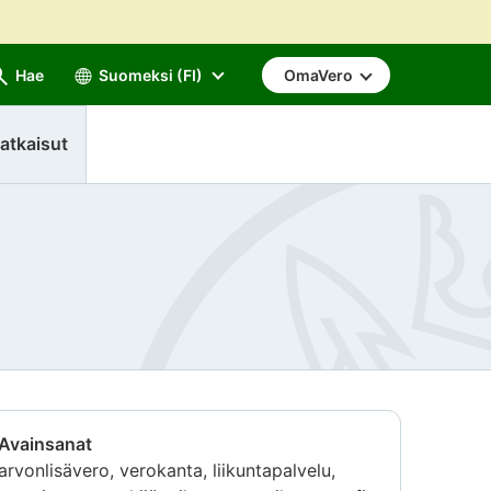
Hae
Suomeksi (FI)
OmaVero
atkaisut
Avainsanat
arvonlisävero, verokanta, liikuntapalvelu,