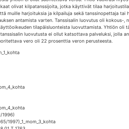
at olivat kilpatanssijoita, jotka käyttivät tilaa harjoitustil
että muille harjoituksia ja kilpailuja sekä tanssinopettaja tai
auksen antamista varten. Tanssisalin luovutus oli kokous-, nä
käyttöoikeuden tilapäisluonteista luovuttamista. Yhtiön oli 
anssisalin luovutusta ei ollut katsottava palveluksi, jolla a
uoritettava vero oli 22 prosenttia veron perusteesta.
m_1_kohta
mom_4_kohta
mom_4_kohta
1/1996)
1265/1997)_1_mom_3_kohta
8.01 T 1763