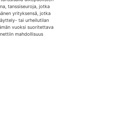
ana, tanssiseuroja, jotka
 hänen yrityksensä, jotka
yttely- tai urheilutilan
tämän vuoksi suoritettava
nnettiin mahdollisuus