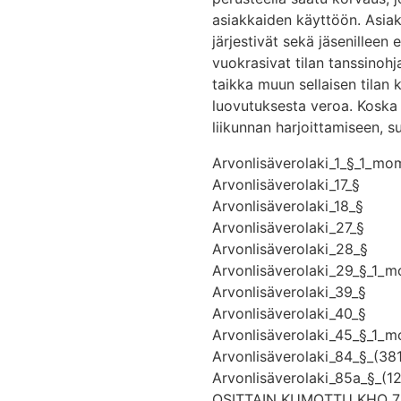
asiakkaiden käyttöön. Asiakka
järjestivät sekä jäsenilleen 
vuokrasivat tilan tanssinohj
taikka muun sellaisen tilan 
luovutuksesta veroa. Koska t
liikunnan harjoittamiseen, s
Arvonlisäverolaki_1_§_1_mo
Arvonlisäverolaki_17_§
Arvonlisäverolaki_18_§
Arvonlisäverolaki_27_§
Arvonlisäverolaki_28_§
Arvonlisäverolaki_29_§_1_
Arvonlisäverolaki_39_§
Arvonlisäverolaki_40_§
Arvonlisäverolaki_45_§_1_
Arvonlisäverolaki_84_§_(38
Arvonlisäverolaki_85a_§_(
OSITTAIN KUMOTTU KHO 7.