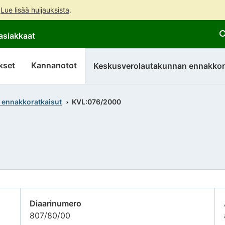
.
Lue lisää huijauksista
.
Siirry
Siirry
asiakkaat
suoraan
koko
sisältöön
sivuston
hakuun
kset
Kannanotot
Keskusverolautakunnan ennakkor
 ennakkoratkaisut
KVL:076/2000
Diaarinumero
807/80/00