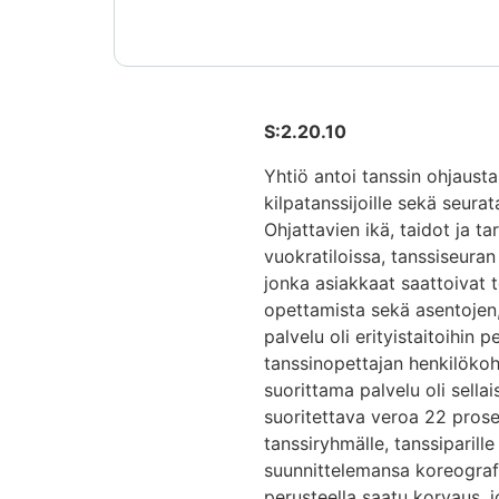
S:2.20.10
Yhtiö antoi tanssin ohjausta
kilpatanssijoille sekä seuratan
Ohjattavien ikä, taidot ja ta
vuokratiloissa, tanssiseuran 
jonka asiakkaat saattoivat t
opettamista sekä asentojen,
palvelu oli erityistaitoihin
tanssinopettajan henkilökohta
suorittama palvelu oli sella
suoritettava veroa 22 prosen
tanssiryhmälle, tanssiparille 
suunnittelemansa koreografi
perusteella saatu korvaus, j