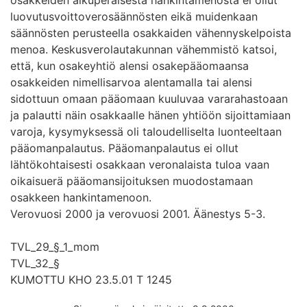
luovutusvoittoverosäännösten eikä muidenkaan
säännösten perusteella osakkaiden vähennyskelpoista
menoa. Keskusverolautakunnan vähemmistö katsoi,
että, kun osakeyhtiö alensi osakepääomaansa
osakkeiden nimellisarvoa alentamalla tai alensi
sidottuun omaan pääomaan kuuluvaa vararahastoaan
ja palautti näin osakkaalle hänen yhtiöön sijoittamiaan
varoja, kysymyksessä oli taloudelliselta luonteeltaan
pääomanpalautus. Pääomanpalautus ei ollut
lähtökohtaisesti osakkaan veronalaista tuloa vaan
oikaisuerä pääomansijoituksen muodostamaan
osakkeen hankintamenoon.
Verovuosi 2000 ja verovuosi 2001. Äänestys 5-3.
TVL_29_§_1_mom
TVL_32_§
KUMOTTU KHO 23.5.01 T 1245