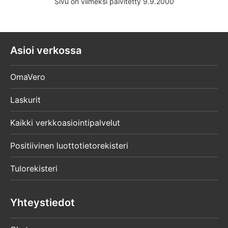
Sivu on viimeksi päivitetty 9.9.2000
Asioi verkossa
OmaVero
Laskurit
Kaikki verkkoasiointipalvelut
Positiivinen luottotietorekisteri
Tulorekisteri
Yhteystiedot