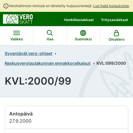
Verohallinnon nimissä on lähetetty huijausviestejä.
Lue lisää huijauksista
.
Siirry
Siirry
Henkilöasiakkaat
Yritysasiakkaat
suoraan
koko
sisältöön
sivuston
hakuun
Valikko
Hae
Suomeksi
OmaVero
Syventävät vero-ohjeet
Keskusverolautakunnan ennakkoratkaisut
KVL:099/2000
KVL:2000/99
Antopäivä
27.9.2000