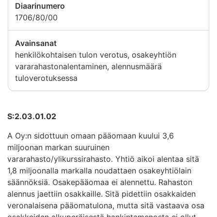
Diaarinumero
1706/80/00
Avainsanat
henkilökohtaisen tulon verotus, osakeyhtiön
vararahastonalentaminen, alennusmäärä
tuloverotuksessa
S:2.03.01.02
A Oy:n sidottuun omaan pääomaan kuului 3,6
miljoonan markan suuruinen
vararahasto/ylikurssirahasto. Yhtiö aikoi alentaa sitä
1,8 miljoonalla markalla noudattaen osakeyhtiölain
säännöksiä. Osakepääomaa ei alennettu. Rahaston
alennus jaettiin osakkaille. Sitä pidettiin osakkaiden
veronalaisena pääomatulona, mutta sitä vastaava osa
osakkeiden alkuperäisestä hankintamenosta ei ollut