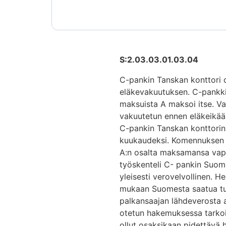
S:2.03.03.01.03.04
C-pankin Tanskan konttori ol
eläkevakuutuksen. C-pankki
maksuista A maksoi itse. V
vakuutetun ennen eläkeikää 
C-pankin Tanskan konttorin 
kuukaudeksi. Komennuksen a
A:n osalta maksamansa vapa
työskenteli C- pankin Suom
yleisesti verovelvollinen. H
mukaan Suomesta saatua tul
palkansaajan lähdeverosta 
otetun hakemuksessa tarkoit
ollut osaksikaan pidettävä 