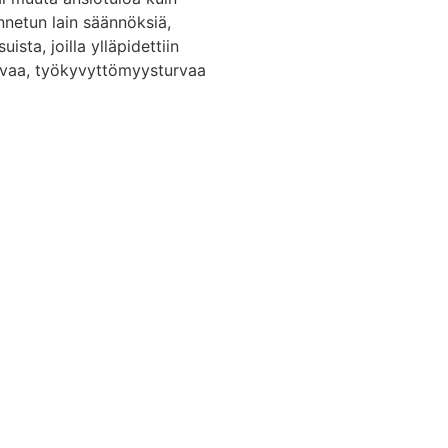
nnetun lain säännöksiä,
ta, joilla ylläpidettiin
urvaa, työkyvyttömyysturvaa