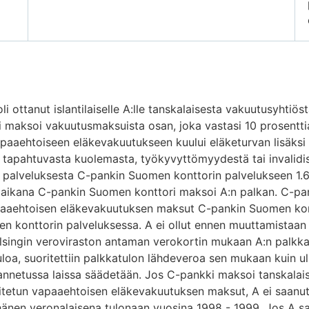
i ottanut islantilaiselle A:lle tanskalaisesta vakuutusyhtiö
 maksoi vakuutusmaksuista osan, joka vastasi 10 prosentti
apaaehtoiseen eläkevakuutukseen kuului eläketurvan lisäksi
tapahtuvasta kuolemasta, työkyvyttömyydestä tai invalidiso
palveluksesta C-pankin Suomen konttorin palvelukseen 1.6.
ikana C-pankin Suomen konttori maksoi A:n palkan. C-pan
aehtoisen eläkevakuutuksen maksut C-pankin Suomen konttori
en konttorin palveluksessa. A ei ollut ennen muuttamista
elsingin veroviraston antaman verokortin mukaan A:n palkkat
oa, suoritettiin palkkatulon lähdeveroa sen mukaan kuin ul
annetussa laissa säädetään. Jos C-pankki maksoi tanskalai
etun vapaaehtoisen eläkevakuutuksen maksut, A ei saanut se
hänen veronalaisena tulonaan vuosina 1998 - 1999. Jos A sa