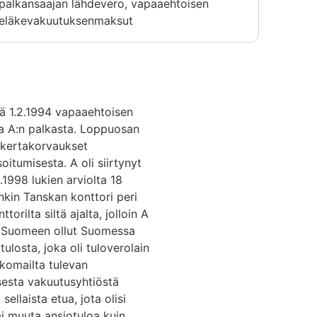
palkansaajan lähdevero, vapaaehtoisen
eläkevakuutuksenmaksut
stä 1.2.1994 vapaaehtoisen
a A:n palkasta. Loppuosan
 kertakorvaukset
itumisesta. A oli siirtynyt
1998 lukien arviolta 18
kin Tanskan konttori peri
lta siltä ajalta, jolloin A
an Suomeen ollut Suomessa
ulosta, joka oli tuloverolain
komailta tulevan
sesta vakuutusyhtiöstä
llaista etua, jota olisi
i muuta ansiotuloa kuin