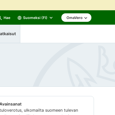
Hae
Suomeksi (FI)
OmaVero
atkaisut
Avainsanat
tuloverotus, ulkomailta suomeen tulevan