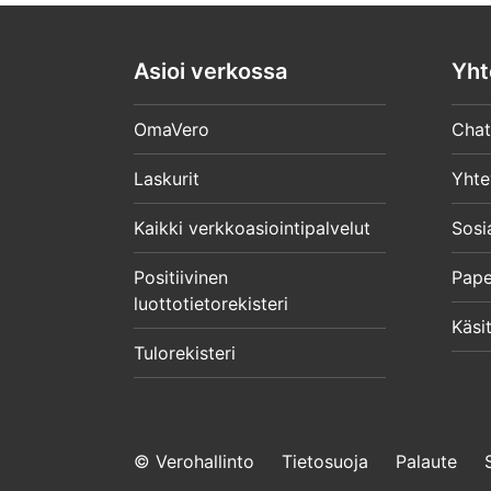
Asioi verkossa
Yht
OmaVero
Chat
Laskurit
Yhte
Kaikki verkkoasiointipalvelut
Sosi
Positiivinen
Pape
luottotietorekisteri
Käsit
Tulorekisteri
© Verohallinto
Tietosuoja
Palaute