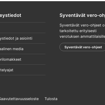
eystiedot
Syventävät vero-oh
Syventävät vero-ohjeet o
tarkoitettu erityisesti
verotuksen ammattilaisille
ystiedot ja asiointi
Syventävät vero-ohjeet
aalinen media
rilomakkeet
telyajat
Saavutettavuusseloste
Tulosta