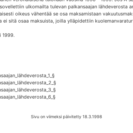
 sovellettiin ulkomailta tulevan palkansaajan lähdeverosta a
kaisesti oikeus vähentää se osa maksamistaan vakuutusmaksuis
 ei sitä osaa maksuista, joilla ylläpidettiin kuolemanvarat
i 1999.
nsaajan_lähdeverosta_1_§
nsaajan_lähdeverosta_2_§
nsaajan_lähdeverosta_3_§
nsaajan_lähdeverosta_6_§
Sivu on viimeksi päivitetty 18.3.1998