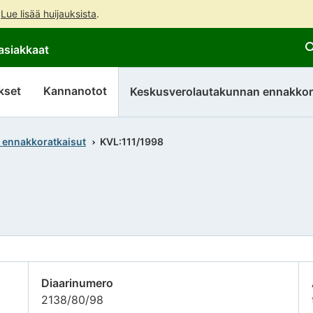
.
Lue lisää huijauksista
.
Siirry
Siirry
asiakkaat
suoraan
koko
sisältöön
sivuston
hakuun
kset
Kannanotot
Keskusverolautakunnan ennakkor
 ennakkoratkaisut
KVL:111/1998
Diaarinumero
2138/80/98