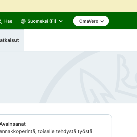
Hae
Suomeksi (FI)
OmaVero
atkaisut
Avainsanat
ennakkoperintä, toiselle tehdystä työstä