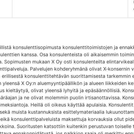
illistä konsulenttisopimusta konsulenttitoimistojen ja ennak
ulenttien kanssa. Osa konsulenteista oli aikaisemmin toimin
a. Sopimusten mukaan X Oy osti konsulenteilta elintarvikea
ttipalveluja. Palvelujen kohderyhmänä olivat X-konsernin vä
 erillisestä konsulenttitehtävän suorittamisesta tarkemmin eri
in yleensä X Oy:n aluemyyntipäällikön ja alueen liikkeiden k
us kieltäytyä, olivat yleensä lyhyitä ja epäsäännöllisiä. Kon
äräajan ja ne olivat molemmin puolin irtisanottavissa. Konsu
meksiantoja. Heillä oli oikeus käyttää apulaisia. Konsulentit 
kä muista kustannuksista esittelymateriaalia lukuunottama
eikä konsulenttipalveluista maksettuja korvauksia ollut pi
koina. Suoritusten katsottiin kuitenkin perustuvan toiselle
ettava ennakonpidätystä, jos palkkion saaja oli merkitty enn