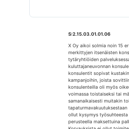
S:2.15.03.01.01.06
X Oy aikoi solmia noin 15 er
merkittyjen itsenäisten kons
tytäryhtiöiden palveluksess
kuluttajaneuvonnan konsulen
konsulentit sopivat kustakin
kampanjoihin, joista sovitti
konsulenteilla oli myös oike
voimassa toistaiseksi tai mä
samanaikaisesti muitakin toi
tapaturmavakuutuksestaan se
ollut kysymys työsuhteesta 
perusteella maksettuina palk
Korvauksista ei ollut toimit