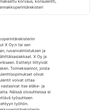
maksettu korvaus, konsulentti,
ennakkoperintärekisteri
koperintärekisteriin
ut X Oy:n tai sen
lan, ruoanvalmistuksen ja
hittäisasiakkaat. X Oy ja
kseen. Esittelyt liittyivät
esken. Toimeksiannot, joista
sulenttisopimukset olivat
lentit voivat ottaa
vastasivat itse eläke- ja
tta. Näissä olosuhteissa ei
dettävä työsuhteen
 tehtyyn työhön.
akkoperintärekisteriin.