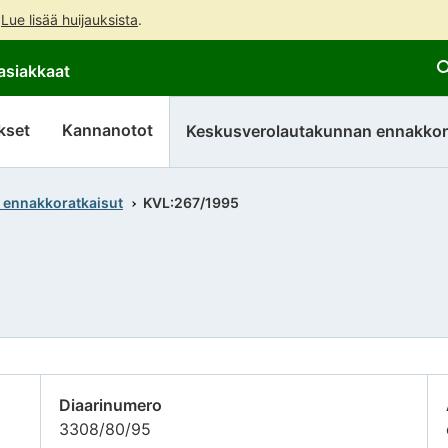
.
Lue lisää huijauksista
.
Siirry
Siirry
asiakkaat
suoraan
koko
sisältöön
sivuston
hakuun
kset
Kannanotot
Keskusverolautakunnan ennakkor
 ennakkoratkaisut
KVL:267/1995
Diaarinumero
3308/80/95