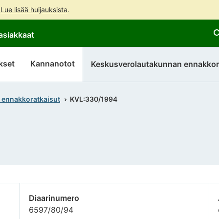
.
Lue lisää huijauksista
.
Siirry
Siirry
asiakkaat
suoraan
koko
sisältöön
sivuston
hakuun
kset
Kannanotot
Keskusverolautakunnan ennakkor
 ennakkoratkaisut
KVL:330/1994
Diaarinumero
6597/80/94