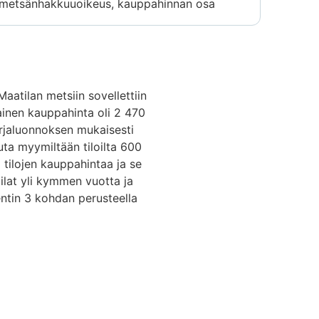
metsänhakkuuoikeus, kauppahinnan osa
atilan metsiin sovellettiin
ainen kauppahinta oli 2 470
kirjaluonnoksen mukaisesti
uuta myymiltään tiloilta 600
tilojen kauppahintaa ja se
ilat yli kymmen vuotta ja
entin 3 kohdan perusteella