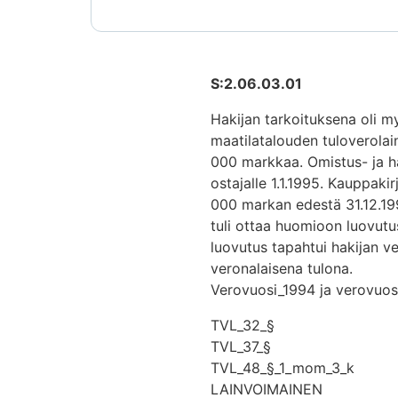
S:2.06.03.01
Hakijan tarkoituksena oli m
maatilatalouden tuloverola
000 markkaa. Omistus- ja hal
ostajalle 1.1.1995. Kauppakir
000 markan edestä 31.12.19
tuli ottaa huomioon luovutus
luovutus tapahtui hakijan ve
veronalaisena tulona.
Verovuosi_1994 ja verovuos
TVL_32_§
TVL_37_§
TVL_48_§_1_mom_3_k
LAINVOIMAINEN