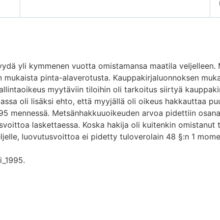
yydä yli kymmenen vuotta omistamansa maatila veljelleen. Ma
in mukaista pinta-alaverotusta. Kauppakirjaluonnoksen muk
lintaoikeus myytäviin tiloihin oli tarkoitus siirtyä kauppa
jassa oli lisäksi ehto, että myyjällä oli oikeus hakkauttaa p
95 mennessä. Metsänhakkuuoikeuden arvoa pidettiin osana 
voittoa laskettaessa. Koska hakija oli kuitenkin omistanut t
ljelle, luovutusvoittoa ei pidetty tuloverolain 48 §:n 1 mom
i_1995.