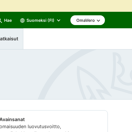
Hae
Suomeksi (FI)
OmaVero
atkaisut
Avainsanat
omaisuuden luovutusvoitto,