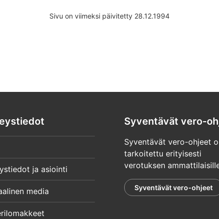
Sivu on viimeksi päivitetty 28.12.1994
eystiedot
Syventävät vero-oh
Syventävät vero-ohjeet o
tarkoitettu erityisesti
verotuksen ammattilaisille
ystiedot ja asiointi
Syventävät vero-ohjeet
aalinen media
rilomakkeet