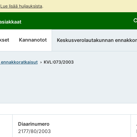
.
Lue lisää huijauksista
.
Siirry
Siirry
asiakkaat
suoraan
koko
sisältöön
sivuston
hakuun
kset
Kannanotot
Keskusverolautakunnan ennakkor
 ennakkoratkaisut
KVL:073/2003
Diaarinumero
2177/80/2003