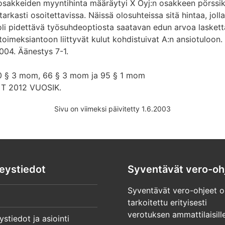
osakkeiden myyntihinta määräytyi X Oyj:n osakkeen pörssik
tarkasti osoitettavissa. Näissä olosuhteissa sitä hintaa, joll
 oli pidettävä työsuhdeoptiosta saatavan edun arvoa laske
oimeksiantoon liittyvät kulut kohdistuivat A:n ansiotuloon.
004. Äänestys 7-1.
30 § 3 mom, 66 § 3 mom ja 95 § 1 mom
T 2012 VUOSIK.
Sivu on viimeksi päivitetty 1.6.2003
eystiedot
Syventävät vero-oh
Syventävät vero-ohjeet o
tarkoitettu erityisesti
verotuksen ammattilaisille
ystiedot ja asiointi