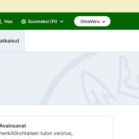
Hae
Suomeksi (FI)
OmaVero
atkaisut
Avainsanat
henkilökohtaisen tulon verotus,