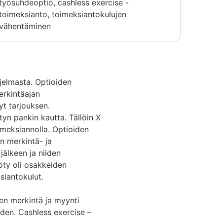
työsuhdeoptio, cashless exercise -
toimeksianto, toimeksiantokulujen
vähentäminen
jelmasta. Optioiden
erkintäajan
yt tarjouksen.
tyn pankin kautta. Tällöin X
oimeksiannolla. Optioiden
n merkintä- ja
jälkeen ja niiden
öty oli osakkeiden
siantokulut.
en merkintä ja myynti
den. Cashless exercise –