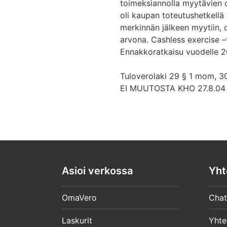
toimeksiannolla myytävien 
oli kaupan toteutushetkellä 
merkinnän jälkeen myytiin,
arvona. Cashless exercise –t
Ennakkoratkaisu vuodelle 2
Tuloverolaki 29 § 1 mom, 
EI MUUTOSTA KHO 27.8.04 
Asioi verkossa
Yht
OmaVero
Chat
Laskurit
Yhte