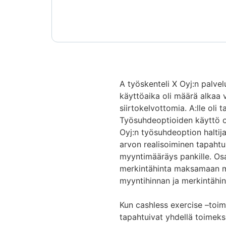
A työskenteli X Oyj:n palve
käyttöaika oli määrä alkaa
siirtokelvottomia. A:lle oli
Työsuhdeoptioiden käyttö oli
Oyj:n työsuhdeoption haltija
arvon realisoiminen tapahtu
myyntimääräys pankille. Osa
merkintähinta maksamaan myy
myyntihinnan ja merkintähin
Kun cashless exercise –toi
tapahtuivat yhdellä toimeks