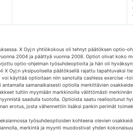
luksessa. X Oyj:n yhtiökokous oli tehnyt päätöksen optio-oh
 vuonna 2004 ja päättyä vuonna 2008. Optiot olivat koko m
 tarjottu optio-ohjelman työsuhdeoptioita ja hän oli hyväksyn
 X Oyj:n yksipuolisella päätöksellä rajattu tapahtuvaksi tie
 voi käyttää optioitaan niin sanotulla cashless exercise –t
i antamalla samanaikaisesti optiolla merkittävien osakkeide
kkeet tultiin myymään markkinoilla välittömästi merkinnän 
nnistä saadulla tuotolla. Optioista saatu realisoitunut hy
nan erotus, josta vähennettiin lisäksi pankin perimät toimek
meksiannossa työsuhdeoptioiden kohteena olevien osakkeid
iannolla, merkintä ja myynti muodostivat yhden kokonaisuu