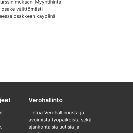
urssin mukaan. Myyntihinta
a osake välittömästi
ttaessa osakkeen käypänä
jeet
Verohallinto
n
Tietoa Verohallinnosta ja
avoimista työpaikoista sekä
.
ajankohtaisia uutisia ja