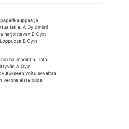
vopaperikauppaa ja
ttua lakia. A Oy omisti
a harjoittavan B Oy:n
. Loppuosa B Oy:n
en hallinnointia. Tätä
iittyvän A Oy:n
uovutukseen voitu soveltaa
n veronalaista tuloa.