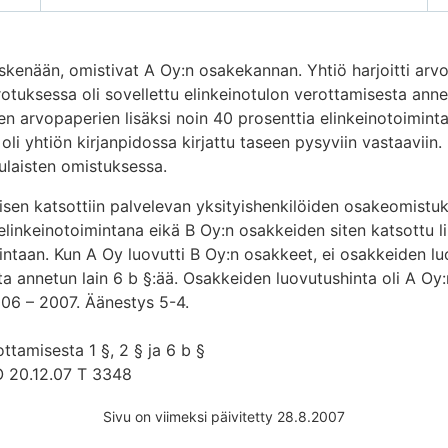
keskenään, omistivat A Oy:n osakekannan. Yhtiö harjoitti ar
rotuksessa oli sovellettu elinkeinotulon verottamisesta anne
n arvopaperien lisäksi noin 40 prosenttia elinkeinotoiminta
li yhtiön kirjanpidossa kirjattu taseen pysyviin vastaaviin
kulaisten omistuksessa.
en katsottiin palvelevan yksityishenkilöiden osakeomistuks
elinkeinotoimintana eikä B Oy:n osakkeiden siten katsottu l
intaan. Kun A Oy luovutti B Oy:n osakkeet, ei osakkeiden l
a annetun lain 6 b §:ää. Osakkeiden luovutushinta oli A Oy:
006 – 2007. Äänestys 5-4.
ttamisesta 1 §, 2 § ja 6 b §
20.12.07 T 3348
Sivu on viimeksi päivitetty 28.8.2007