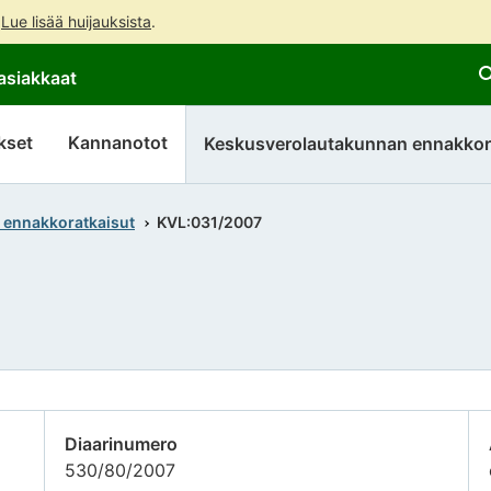
.
Lue lisää huijauksista
.
Siirry
Siirry
asiakkaat
suoraan
koko
sisältöön
sivuston
hakuun
kset
Kannanotot
Keskusverolautakunnan ennakkor
 ennakkoratkaisut
KVL:031/2007
Diaarinumero
530/80/2007