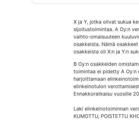
X ja Y, jotka olivat sukua 
sijoitustoimintaa. A Oy:n ve
vaihto-omaisuuteen kuuluvie
osakkeista. Nämä osakkeet o
osakkeista oli X:n ja Y:n su
B Oy:n osakkeiden omistamis
toimintaa ei pidetty A Oy:n 
harjoittamaan elinkeinotoim
elinkeinotulon verottamisest
Ennakkoratkaisu vuosille 2
Laki elinkeinotoiminnan vero
KUMOTTU, POISTETTU KHO 