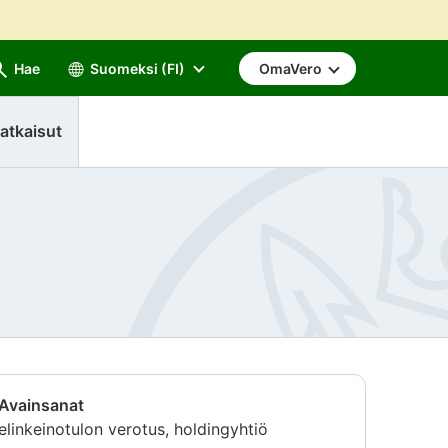
Hae
Suomeksi (FI)
OmaVero
atkaisut
Avainsanat
elinkeinotulon verotus, holdingyhtiö