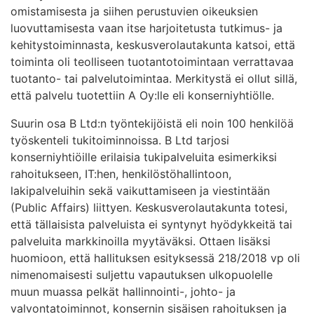
omistamisesta ja siihen perustuvien oikeuksien
luovuttamisesta vaan itse harjoitetusta tutkimus- ja
kehitystoiminnasta, keskusverolautakunta katsoi, että
toiminta oli teolliseen tuotantotoimintaan verrattavaa
tuotanto- tai palvelutoimintaa. Merkitystä ei ollut sillä,
että palvelu tuotettiin A Oy:lle eli konserniyhtiölle.
Suurin osa B Ltd:n työntekijöistä eli noin 100 henkilöä
työskenteli tukitoiminnoissa. B Ltd tarjosi
konserniyhtiöille erilaisia tukipalveluita esimerkiksi
rahoitukseen, IT:hen, henkilöstöhallintoon,
lakipalveluihin sekä vaikuttamiseen ja viestintään
(Public Affairs) liittyen. Keskusverolautakunta totesi,
että tällaisista palveluista ei syntynyt hyödykkeitä tai
palveluita markkinoilla myytäväksi. Ottaen lisäksi
huomioon, että hallituksen esityksessä 218/2018 vp oli
nimenomaisesti suljettu vapautuksen ulkopuolelle
muun muassa pelkät hallinnointi-, johto- ja
valvontatoiminnot, konsernin sisäisen rahoituksen ja