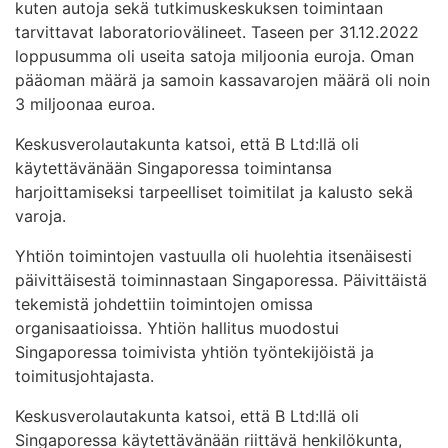
kuten autoja sekä tutkimuskeskuksen toimintaan
tarvittavat laboratoriovälineet. Taseen per 31.12.2022
loppusumma oli useita satoja miljoonia euroja. Oman
pääoman määrä ja samoin kassavarojen määrä oli noin
3 miljoonaa euroa.
Keskusverolautakunta katsoi, että B Ltd:llä oli
käytettävänään Singaporessa toimintansa
harjoittamiseksi tarpeelliset toimitilat ja kalusto sekä
varoja.
Yhtiön toimintojen vastuulla oli huolehtia itsenäisesti
päivittäisestä toiminnastaan Singaporessa. Päivittäistä
tekemistä johdettiin toimintojen omissa
organisaatioissa. Yhtiön hallitus muodostui
Singaporessa toimivista yhtiön työntekijöistä ja
toimitusjohtajasta.
Keskusverolautakunta katsoi, että B Ltd:llä oli
Singaporessa käytettävänään riittävä henkilökunta,