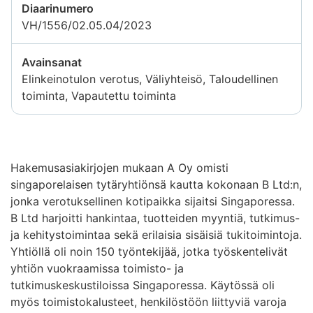
Diaarinumero
VH/1556/02.05.04/2023
Avainsanat
Elinkeinotulon verotus, Väliyhteisö, Taloudellinen
toiminta, Vapautettu toiminta
Hakemusasiakirjojen mukaan A Oy omisti
singaporelaisen tytäryhtiönsä kautta kokonaan B Ltd:n,
jonka verotuksellinen kotipaikka sijaitsi Singaporessa.
B Ltd harjoitti hankintaa, tuotteiden myyntiä, tutkimus-
ja kehitystoimintaa sekä erilaisia sisäisiä tukitoimintoja.
Yhtiöllä oli noin 150 työntekijää, jotka työskentelivät
yhtiön vuokraamissa toimisto- ja
tutkimuskeskustiloissa Singaporessa. Käytössä oli
myös toimistokalusteet, henkilöstöön liittyviä varoja