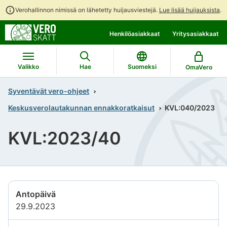
Verohallinnon nimissä on lähetetty huijausviestejä.
Lue lisää huijauksista
.
Siirry
Siirry
Henkilöasiakkaat
Yritysasiakkaat
suoraan
koko
sisältöön
sivuston
hakuun
Valikko
Hae
Suomeksi
OmaVero
Syventävät vero-ohjeet
Keskusverolautakunnan ennakkoratkaisut
KVL:040/2023
KVL:2023/40
Antopäivä
29.9.2023