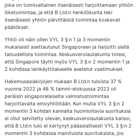
joka on toimivaltainen itsenäisesti harjoittamaan yhtiön
liiketoimintaa, ja että B Ltd:n henkilökunta teki
itsenäisesti yhtiön päivittäistä toimintaa koskevat
päätökset.
Yhtiö oli näin ollen VYL 3 §:n 1 ja 3 momentin
mukaisesti asettautunut Singaporeen ja harjoitti siellä
taloudellista toimintaa. Keskusverolautakunta totesi,
että Singapore täytti myös VYL 3 §:n 2 momentin 1 ja
2 kohdissa lainkäyttöalueelle asetetut vaatimukset.
Hakemusasiakirjojen mukaan B Ltd:n tuloista 37 %
vuonna 2022 ja 48 % tammi-elokuussa 2023 oli
peräisin singaporelaiselta valmistustoimintaa
harjoittavalta emoyhtiöltään. Kun muita VYL 3 §:n 2
momentin 3 kohdan kannalta huomioitavia suorituksia
ei ollut selvitetty olevan, keskusverolautakunta katsoi,
että B Ltd:n tulo ei kertynyt pääasiallisesti VYL 3 §:n 2
momentin 3 kohdassa mainituista suorituksista, jos