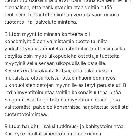
olennainen, että hankintatoimintaa voitiin pitää
teolliseen tuotantotoimintaan verrattavana muuna
tuotanto- tai palvelutoimintana.
B Ltd:n myyntitoiminnan kohteena oli
konserniyhtiöiden valmistamia tuotteita, niitä
yhdistettynä ulkopuolelta ostettuihin tuotteisiin sekä
tietyiltä osin myös ulkopuolelta ostettuja tuotteita
myytyinä sellaisenaan ulkopuolisille ostajille.
Keskusverolautakunta katsoi, että hakemuksen
mukaisissa olosuhteissa, ottaen huomioon myös
ulkopuolisten ostojen myynnille esitetyt perustelut, B
Ltd:n myyntitoimintaa voitiin kokonaisuutena pitää
Singaporessa harjoitettuna myyntitoimintana, joka
välittömästi palvelee konsernissa harjoitettua teollista
tuotantotoimintaa.
B Ltd:n harjoitti lisäksi tutkimus- ja kehitystoimintaa.
Kun kyse ei ollut aineettoman omaisuuden