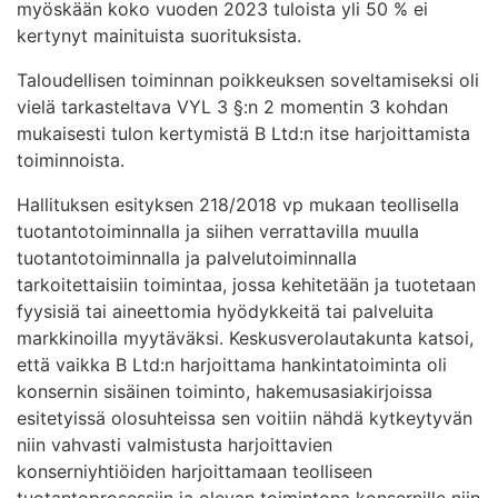
myöskään koko vuoden 2023 tuloista yli 50 % ei
kertynyt mainituista suorituksista.
Taloudellisen toiminnan poikkeuksen soveltamiseksi oli
vielä tarkasteltava VYL 3 §:n 2 momentin 3 kohdan
mukaisesti tulon kertymistä B Ltd:n itse harjoittamista
toiminnoista.
Hallituksen esityksen 218/2018 vp mukaan teollisella
tuotantotoiminnalla ja siihen verrattavilla muulla
tuotantotoiminnalla ja palvelutoiminnalla
tarkoitettaisiin toimintaa, jossa kehitetään ja tuotetaan
fyysisiä tai aineettomia hyödykkeitä tai palveluita
markkinoilla myytäväksi. Keskusverolautakunta katsoi,
että vaikka B Ltd:n harjoittama hankintatoiminta oli
konsernin sisäinen toiminto, hakemusasiakirjoissa
esitetyissä olosuhteissa sen voitiin nähdä kytkeytyvän
niin vahvasti valmistusta harjoittavien
konserniyhtiöiden harjoittamaan teolliseen
tuotantoprosessiin ja olevan toimintona konsernille niin