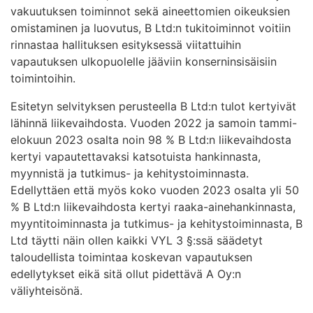
vakuutuksen toiminnot sekä aineettomien oikeuksien
omistaminen ja luovutus, B Ltd:n tukitoiminnot voitiin
rinnastaa hallituksen esityksessä viitattuihin
vapautuksen ulkopuolelle jääviin konserninsisäisiin
toimintoihin.
Esitetyn selvityksen perusteella B Ltd:n tulot kertyivät
lähinnä liikevaihdosta. Vuoden 2022 ja samoin tammi-
elokuun 2023 osalta noin 98 % B Ltd:n liikevaihdosta
kertyi vapautettavaksi katsotuista hankinnasta,
myynnistä ja tutkimus- ja kehitystoiminnasta.
Edellyttäen että myös koko vuoden 2023 osalta yli 50
% B Ltd:n liikevaihdosta kertyi raaka-ainehankinnasta,
myyntitoiminnasta ja tutkimus- ja kehitystoiminnasta, B
Ltd täytti näin ollen kaikki VYL 3 §:ssä säädetyt
taloudellista toimintaa koskevan vapautuksen
edellytykset eikä sitä ollut pidettävä A Oy:n
väliyhteisönä.