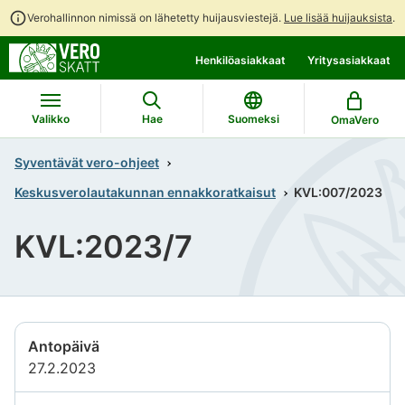
Verohallinnon nimissä on lähetetty huijausviestejä.
Lue lisää huijauksista
.
Siirry
Siirry
Henkilöasiakkaat
Yritysasiakkaat
suoraan
koko
sisältöön
sivuston
hakuun
Valikko
Hae
Suomeksi
OmaVero
Syventävät vero-ohjeet
Keskusverolautakunnan ennakkoratkaisut
KVL:007/2023
KVL:2023/7
Antopäivä
27.2.2023