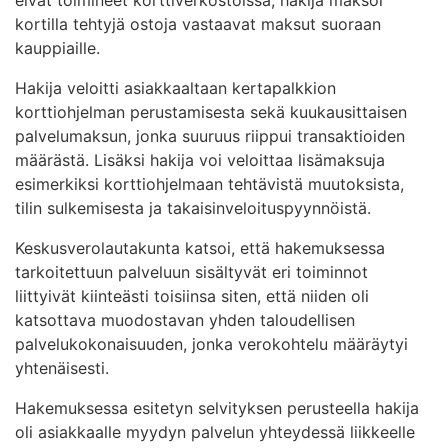
kortilla tehtyjä ostoja vastaavat maksut suoraan
kauppiaille.
Hakija veloitti asiakkaaltaan kertapalkkion
korttiohjelman perustamisesta sekä kuukausittaisen
palvelumaksun, jonka suuruus riippui transaktioiden
määrästä. Lisäksi hakija voi veloittaa lisämaksuja
esimerkiksi korttiohjelmaan tehtävistä muutoksista,
tilin sulkemisesta ja takaisinveloituspyynnöistä.
Keskusverolautakunta katsoi, että hakemuksessa
tarkoitettuun palveluun sisältyvät eri toiminnot
liittyivät kiinteästi toisiinsa siten, että niiden oli
katsottava muodostavan yhden taloudellisen
palvelukokonaisuuden, jonka verokohtelu määräytyi
yhtenäisesti.
Hakemuksessa esitetyn selvityksen perusteella hakija
oli asiakkaalle myydyn palvelun yhteydessä liikkeelle