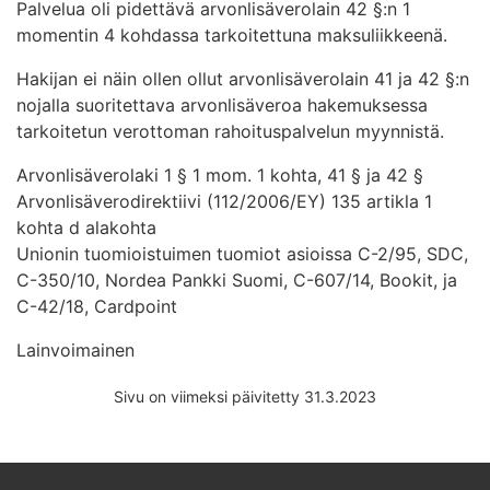
Palvelua oli pidettävä arvonlisäverolain 42 §:n 1
momentin 4 kohdassa tarkoitettuna maksuliikkeenä.
Hakijan ei näin ollen ollut arvonlisäverolain 41 ja 42 §:n
nojalla suoritettava arvonlisäveroa hakemuksessa
tarkoitetun verottoman rahoituspalvelun myynnistä.
Arvonlisäverolaki 1 § 1 mom. 1 kohta, 41 § ja 42 §
Arvonlisäverodirektiivi (112/2006/EY) 135 artikla 1
kohta d alakohta
Unionin tuomioistuimen tuomiot asioissa C-2/95, SDC,
C-350/10, Nordea Pankki Suomi, C-607/14, Bookit, ja
C-42/18, Cardpoint
Lainvoimainen
Sivu on viimeksi päivitetty 31.3.2023