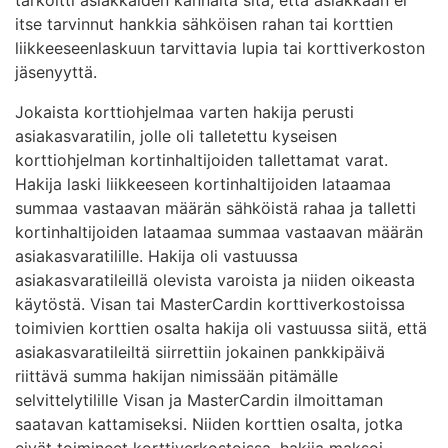
itse tarvinnut hankkia sähköisen rahan tai korttien
liikkeeseenlaskuun tarvittavia lupia tai korttiverkoston
jäsenyyttä.
Jokaista korttiohjelmaa varten hakija perusti
asiakasvaratilin, jolle oli talletettu kyseisen
korttiohjelman kortinhaltijoiden tallettamat varat.
Hakija laski liikkeeseen kortinhaltijoiden lataamaa
summaa vastaavan määrän sähköistä rahaa ja talletti
kortinhaltijoiden lataamaa summaa vastaavan määrän
asiakasvaratilille. Hakija oli vastuussa
asiakasvaratileillä olevista varoista ja niiden oikeasta
käytöstä. Visan tai MasterCardin korttiverkostoissa
toimivien korttien osalta hakija oli vastuussa siitä, että
asiakasvaratileiltä siirrettiin jokainen pankkipäivä
riittävä summa hakijan nimissään pitämälle
selvittelytilille Visan ja MasterCardin ilmoittaman
saatavan kattamiseksi. Niiden korttien osalta, jotka
eivät toimineet korttiverkostoissa, hakija maksoi