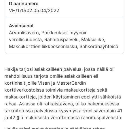
Diaarinumero
VH/170/02.05.04/2022
Avainsanat
Arvonlisävero, Poikkeukset myynnin
verollisuudesta, Rahoituspalvelu, Maksuliike,
Maksukorttien liikkeeseenlasku, Sähkörahayhteisö
Hakija tarjosi asiakkailleen palvelua, jossa näillä oli
mahdollisuus tarjota omille asiakkailleen eli
kortinhaltijoille Visan ja MasterCardin
korttiverkostoissa toimivia maksukortteja sekä
maksukortteja, joiden käyttäminen edellytti sähköistä
rahaa. Asiassa oli ratkaistavana, oliko hakemuksessa
tarkoitetussa palvelussa kysymys arvonlisäverolain 41
ja 42 §:n mukaisesta verottomasta rahoituspalvelusta.
Hakija toimi maksukorttien ja sähköisen rahan