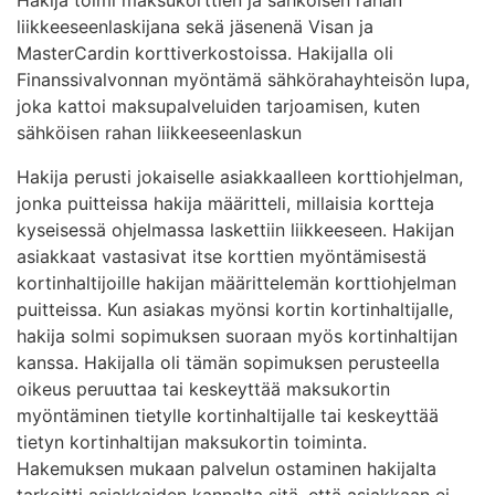
liikkeeseenlaskijana sekä jäsenenä Visan ja
MasterCardin korttiverkostoissa. Hakijalla oli
Finanssivalvonnan myöntämä sähkörahayhteisön lupa,
joka kattoi maksupalveluiden tarjoamisen, kuten
sähköisen rahan liikkeeseenlaskun
Hakija perusti jokaiselle asiakkaalleen korttiohjelman,
jonka puitteissa hakija määritteli, millaisia kortteja
kyseisessä ohjelmassa laskettiin liikkeeseen. Hakijan
asiakkaat vastasivat itse korttien myöntämisestä
kortinhaltijoille hakijan määrittelemän korttiohjelman
puitteissa. Kun asiakas myönsi kortin kortinhaltijalle,
hakija solmi sopimuksen suoraan myös kortinhaltijan
kanssa. Hakijalla oli tämän sopimuksen perusteella
oikeus peruuttaa tai keskeyttää maksukortin
myöntäminen tietylle kortinhaltijalle tai keskeyttää
tietyn kortinhaltijan maksukortin toiminta.
Hakemuksen mukaan palvelun ostaminen hakijalta
tarkoitti asiakkaiden kannalta sitä, että asiakkaan ei