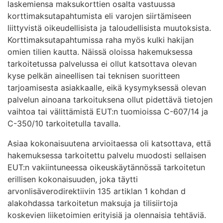
laskemiensa maksukorttien osalta vastuussa
korttimaksutapahtumista eli varojen siirtämiseen
liittyvistä oikeudellisista ja taloudellisista muutoksista.
Korttimaksutapahtumissa raha myös kulki hakijan
omien tilien kautta. Näissä oloissa hakemuksessa
tarkoitetussa palvelussa ei ollut katsottava olevan
kyse pelkän aineellisen tai teknisen suoritteen
tarjoamisesta asiakkaalle, eikä kysymyksessä olevan
palvelun ainoana tarkoituksena ollut pidettävä tietojen
vaihtoa tai välittämistä EUT:n tuomioissa C-607/14 ja
C-350/10 tarkoitetulla tavalla.
Asiaa kokonaisuutena arvioitaessa oli katsottava, että
hakemuksessa tarkoitettu palvelu muodosti sellaisen
EUT:n vakiintuneessa oikeuskäytännössä tarkoitetun
erillisen kokonaisuuden, joka täytti
arvonlisäverodirektiivin 135 artiklan 1 kohdan d
alakohdassa tarkoitetun maksuja ja tilisiirtoja
koskevien liiketoimien erityisiä ja olennaisia tehtäviä.