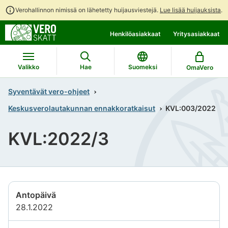
Verohallinnon nimissä on lähetetty huijausviestejä.
Lue lisää huijauksista
.
Siirry
Siirry
Henkilöasiakkaat
Yritysasiakkaat
suoraan
koko
sisältöön
sivuston
hakuun
Valikko
Hae
Suomeksi
OmaVero
Syventävät vero-ohjeet
Keskusverolautakunnan ennakkoratkaisut
KVL:003/2022
KVL:2022/3
Antopäivä
28.1.2022