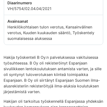
Diaarinumero
VH/5754/02.04.04/2021
Avainsanat
Henkilökohtaisen tulon verotus, Kansainvälinen
verotus, Kuuden kuukauden sääntö, Työskentely
suomalaisessa aluksessa
Hakija työskenteli B Oy:n palveluksessa vakituisessa
työsuhteessa. B Oy oli rekisteröinyt Espanjaan
sivuliikkeen lentokoulutuksen antamista varten, ja sille
oli syntynyt tuloverotuksen kiinteä toimipaikka
Espanjaan. B Oy oli siirtänyt Espanjaan Suomen ilma-
alusrekisteriin rekisteröityjä ilma-aluksia koulutuksen
järjestämistä varten.
Hakijan oli tarkoitus työskennellä Espanjassa yhdeksän
kuukauden komennuksen ajan lennonopettajan