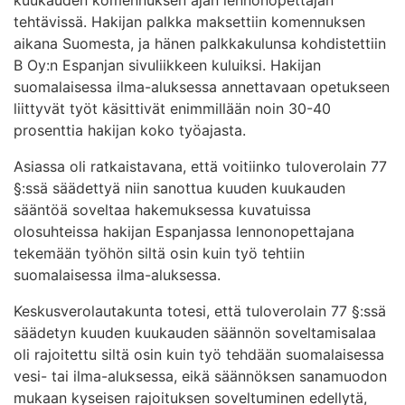
tehtävissä. Hakijan palkka maksettiin komennuksen
aikana Suomesta, ja hänen palkkakulunsa kohdistettiin
B Oy:n Espanjan sivuliikkeen kuluiksi. Hakijan
suomalaisessa ilma-aluksessa annettavaan opetukseen
liittyvät työt käsittivät enimmillään noin 30-40
prosenttia hakijan koko työajasta.
Asiassa oli ratkaistavana, että voitiinko tuloverolain 77
§:ssä säädettyä niin sanottua kuuden kuukauden
sääntöä soveltaa hakemuksessa kuvatuissa
olosuhteissa hakijan Espanjassa lennonopettajana
tekemään työhön siltä osin kuin työ tehtiin
suomalaisessa ilma-aluksessa.
Keskusverolautakunta totesi, että tuloverolain 77 §:ssä
säädetyn kuuden kuukauden säännön soveltamisalaa
oli rajoitettu siltä osin kuin työ tehdään suomalaisessa
vesi- tai ilma-aluksessa, eikä säännöksen sanamuodon
mukaan kyseisen rajoituksen soveltuminen edellytä,