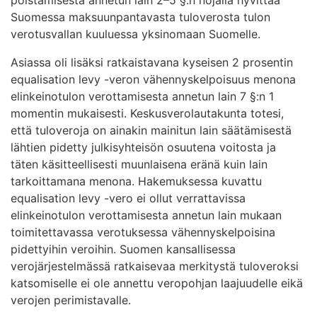
Suomessa maksuunpantavasta tuloverosta tulon
verotusvallan kuuluessa yksinomaan Suomelle.
Asiassa oli lisäksi ratkaistavana kyseisen 2 prosentin
equalisation levy -veron vähennyskelpoisuus menona
elinkeinotulon verottamisesta annetun lain 7 §:n 1
momentin mukaisesti. Keskusverolautakunta totesi,
että tuloveroja on ainakin mainitun lain säätämisestä
lähtien pidetty julkisyhteisön osuutena voitosta ja
täten käsitteellisesti muunlaisena eränä kuin lain
tarkoittamana menona. Hakemuksessa kuvattu
equalisation levy -vero ei ollut verrattavissa
elinkeinotulon verottamisesta annetun lain mukaan
toimitettavassa verotuksessa vähennyskelpoisina
pidettyihin veroihin. Suomen kansallisessa
verojärjestelmässä ratkaisevaa merkitystä tuloveroksi
katsomiselle ei ole annettu veropohjan laajuudelle eikä
verojen perimistavalle.