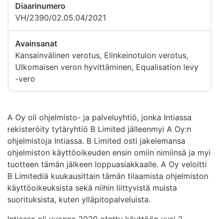
Diaarinumero
VH/2390/02.05.04/2021
Avainsanat
Kansainvälinen verotus, Elinkeinotulon verotus,
Ulkomaisen veron hyvittäminen, Equalisation levy
-vero
A Oy oli ohjelmisto- ja palveluyhtiö, jonka Intiassa
rekisteröity tytäryhtiö B Limited jälleenmyi A Oy:n
ohjelmistoja Intiassa. B Limited osti jakelemansa
ohjelmiston käyttöoikeuden ensin omiin nimiinsä ja myi
tuotteen tämän jälkeen loppuasiakkaalle. A Oy veloitti
B Limitediä kuukausittain tämän tilaamista ohjelmiston
käyttöoikeuksista sekä niihin liittyvistä muista
suorituksista, kuten ylläpitopalveluista.
Intiassa oli vuonna 2020 otettu käyttöön uusi 2