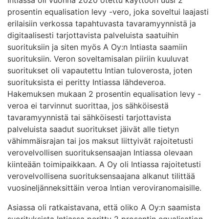
prosentin equalisation levy -vero, joka soveltui laajasti
erilaisiin verkossa tapahtuvasta tavaramyynnistä ja
digitaalisesti tarjottavista palveluista saatuihin
suorituksiin ja siten myös A Oy:n Intiasta saamiin
suorituksiin. Veron soveltamisalan piiriin kuuluvat
suoritukset oli vapautettu Intian tuloverosta, joten
suorituksista ei peritty Intiassa lähdeveroa.
Hakemuksen mukaan 2 prosentin equalisation levy -
veroa ei tarvinnut suorittaa, jos sähköisestä
tavaramyynnistä tai sähköisesti tarjottavista
palveluista saadut suoritukset jäivät alle tietyn
vähimmäisrajan tai jos maksut liittyivät rajoitetusti
verovelvollisen suorituksensaajan Intiassa olevaan
kiinteään toimipaikkaan. A Oy oli Intiassa rajoitetusti
verovelvollisena suorituksensaajana alkanut tilittää
vuosineljänneksittäin veroa Intian veroviranomaisille.
Asiassa oli ratkaistavana, että oliko A Oy:n saamista
suorituksista Intiassa peritty 2 prosentin equalisation