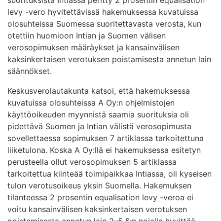
levy -vero hyvitettävissä hakemuksessa kuvatuissa
olosuhteissa Suomessa suoritettavasta verosta, kun
otettiin huomioon Intian ja Suomen välisen
verosopimuksen määräykset ja kansainvälisen
kaksinkertaisen verotuksen poistamisesta annetun lain
säännökset.
Keskusverolautakunta katsoi, että hakemuksessa
kuvatuissa olosuhteissa A Oy:n ohjelmistojen
käyttöoikeuden myynnistä saamia suorituksia oli
pidettävä Suomen ja Intian välistä verosopimusta
sovellettaessa sopimuksen 7 artiklassa tarkoitettuna
liiketulona. Koska A Oy:llä ei hakemuksessa esitetyn
perusteella ollut verosopimuksen 5 artiklassa
tarkoitettua kiinteää toimipaikkaa Intiassa, oli kyseisen
tulon verotusoikeus yksin Suomella. Hakemuksen
tilanteessa 2 prosentin equalisation levy -veroa ei
voitu kansainvälisen kaksinkertaisen verotuksen
poistamisesta annetun lain 2–5 §:n nojalla hyvittää