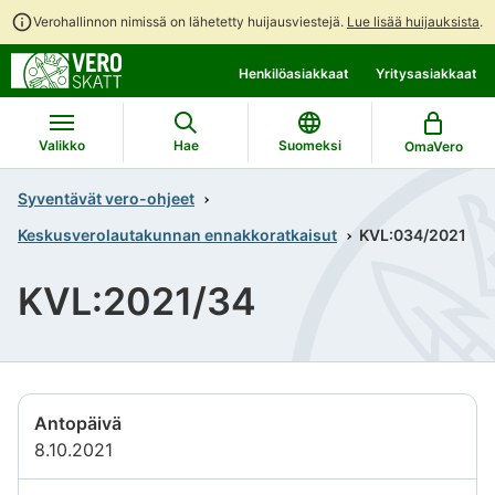
Verohallinnon nimissä on lähetetty huijausviestejä.
Lue lisää huijauksista
.
Siirry
Siirry
Henkilöasiakkaat
Yritysasiakkaat
suoraan
koko
sisältöön
sivuston
hakuun
Valikko
Hae
Suomeksi
OmaVero
Syventävät vero-ohjeet
Keskusverolautakunnan ennakkoratkaisut
KVL:034/2021
KVL:2021/34
Antopäivä
8.10.2021