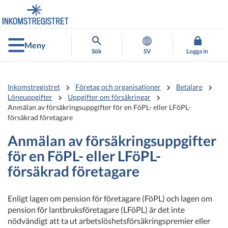
Gå
Gå
direkt
till
till
hela
innehållet
webbplatsens
Meny
sökning
Sök
SV
Logga in
Inkomstregistret
Företag och organisationer
Betalare
Löneuppgifter
Uppgifter om försäkringar
Anmälan av försäkringsuppgifter för en FöPL- eller LFöPL-
försäkrad företagare
Anmälan av försäkringsuppgifter
för en FöPL- eller LFöPL-
försäkrad företagare
Enligt lagen om pension för företagare (FöPL) och lagen om
pension för lantbruksföretagare (LFöPL) är det inte
nödvändigt att ta ut arbetslöshetsförsäkringspremier eller