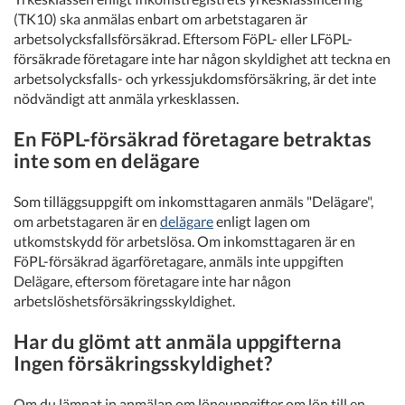
(TK10) ska anmälas enbart om arbetstagaren är
arbetsolycksfallsförsäkrad. Eftersom FöPL- eller LFöPL-
försäkrade företagare inte har någon skyldighet att teckna en
arbetsolycksfalls- och yrkessjukdomsförsäkring, är det inte
nödvändigt att anmäla yrkesklassen.
En FöPL-försäkrad företagare betraktas
inte som en delägare
Som tilläggsuppgift om inkomsttagaren anmäls "Delägare",
om arbetstagaren är en
delägare
enligt lagen om
utkomstskydd för arbetslösa. Om inkomsttagaren är en
FöPL-försäkrad ägarföretagare, anmäls inte uppgiften
Delägare, eftersom företagare inte har någon
arbetslöshetsförsäkringsskyldighet.
Har du glömt att anmäla uppgifterna
Ingen försäkringsskyldighet?
Om du lämnat in anmälan om löneuppgifter om lön till en