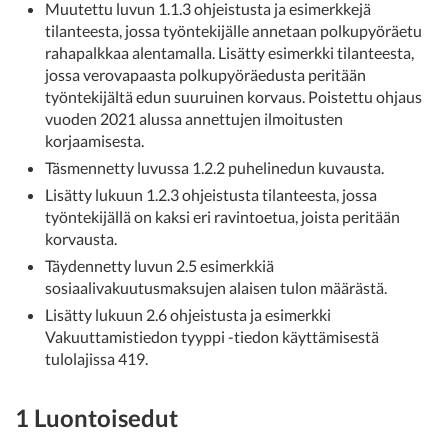
Muutettu luvun 1.1.3 ohjeistusta ja esimerkkejä
tilanteesta, jossa työntekijälle annetaan polkupyöräetu
rahapalkkaa alentamalla. Lisätty esimerkki tilanteesta,
jossa verovapaasta polkupyöräedusta peritään
työntekijältä edun suuruinen korvaus. Poistettu ohjaus
vuoden 2021 alussa annettujen ilmoitusten
korjaamisesta.
Täsmennetty luvussa 1.2.2 puhelinedun kuvausta.
Lisätty lukuun 1.2.3 ohjeistusta tilanteesta, jossa
työntekijällä on kaksi eri ravintoetua, joista peritään
korvausta.
Täydennetty luvun 2.5 esimerkkiä
sosiaalivakuutusmaksujen alaisen tulon määrästä.
Lisätty lukuun 2.6 ohjeistusta ja esimerkki
Vakuuttamistiedon tyyppi -tiedon käyttämisestä
tulolajissa 419.
1 Luontoisedut