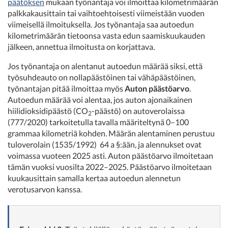
päätöksen
mukaan työnantaja voi ilmoittaa kilometrimäärän
palkkakausittain tai vaihtoehtoisesti viimeistään vuoden
viimeisellä ilmoituksella. Jos työnantaja saa autoedun
kilometrimäärän tietoonsa vasta edun saamiskuukauden
jälkeen, annettua ilmoitusta on korjattava.
Jos työnantaja on alentanut autoedun määrää siksi, että
työsuhdeauto on nollapäästöinen tai vähäpäästöinen,
työnantajan pitää ilmoittaa myös
Auton päästöarvo
.
Autoedun määrää voi alentaa, jos auton ajonaikainen
hiilidioksidipäästö (CO
-päästö) on autoverolaissa
2
(777/2020) tarkoitetulla tavalla määriteltynä 0–100
grammaa kilometriä kohden. Määrän alentaminen perustuu
tuloverolain (1535/1992) 64 a §:ään, ja alennukset ovat
voimassa vuoteen 2025 asti. Auton päästöarvo ilmoitetaan
tämän vuoksi vuosilta 2022–2025. Päästöarvo ilmoitetaan
kuukausittain samalla kertaa autoedun alennetun
verotusarvon kanssa.