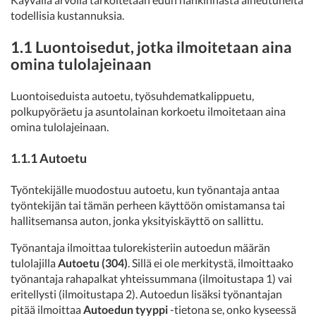
todellisia kustannuksia.
1.1 Luontoisedut, jotka ilmoitetaan aina
omina tulolajeinaan
Luontoiseduista autoetu, työsuhdematkalippuetu,
polkupyöräetu ja asuntolainan korkoetu ilmoitetaan aina
omina tulolajeinaan.
1.1.1 Autoetu
Työntekijälle muodostuu autoetu, kun työnantaja antaa
työntekijän tai tämän perheen käyttöön omistamansa tai
hallitsemansa auton, jonka yksityiskäyttö on sallittu.
Työnantaja ilmoittaa tulorekisteriin autoedun määrän
tulolajilla
Autoetu (304)
. Sillä ei ole merkitystä, ilmoittaako
työnantaja rahapalkat yhteissummana (ilmoitustapa 1) vai
eritellysti (ilmoitustapa 2). Autoedun lisäksi työnantajan
pitää ilmoittaa
Autoedun tyyppi
-tietona se, onko kyseessä