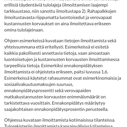
erillisiä täydentäviä tulolajeja (ilmoittamisen laajempi
tarkkuustaso, niin sanottu ilmoitustapa 2). Rahapalkkojen
ilmoitustavasta riippumatta luontoisedut ja verovapaat
kustannusten korvaukset on aina ilmoitettava erikseen
omina tulolajeinaan.
Ohjeen esimerkeissä kuvataan tietojen ilmoittamista sekä
yhteissummana että eritellysti. Esimerkeissä ei esitetä
kaikkia pakollisesti annettavia tietoja, vaan ainoastaan
luontoisetujen ja kustannusten korvausten ilmoittamisessa
tarpeellisia tietoja. Esimerkiksi ennakonpidätyksen
ilmoittamista ei ohjeisteta erikseen, paitsi luvussa 1.6.
Esimerkeissä käytetyt rahasummat ovat esimerkinomaisia ja
sosiaalivakuutusmaksujen suuruus,
ennakonpidätysprosentti sekä verovapaiden
matkakustannusten korvausten enimmäismäärät on
tarkistettava vuosittain. Ennakonpidätys määräytyy
saajakohtaisen ennakonpidätysprosentin perusteella.
Ohjeessa kuvataan ilmoittamista kotimaisissa tilanteissa.
Tulorekisteriin ilmoittamista kansainvälisissä tilanteissa