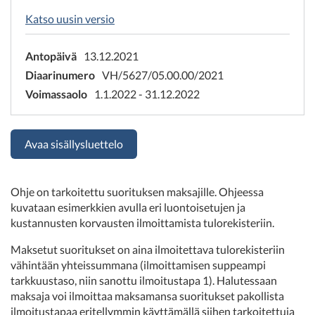
Katso uusin versio
Antopäivä
13.12.2021
Diaarinumero
VH/5627/05.00.00/2021
Voimassaolo
1.1.2022 - 31.12.2022
Avaa sisällysluettelo
Ohje on tarkoitettu suorituksen maksajille. Ohjeessa
kuvataan esimerkkien avulla eri luontoisetujen ja
kustannusten korvausten ilmoittamista tulorekisteriin.
Maksetut suoritukset on aina ilmoitettava tulorekisteriin
vähintään yhteissummana (ilmoittamisen suppeampi
tarkkuustaso, niin sanottu ilmoitustapa 1). Halutessaan
maksaja voi ilmoittaa maksamansa suoritukset pakollista
ilmoitustapaa eritellymmin käyttämällä siihen tarkoitettuja