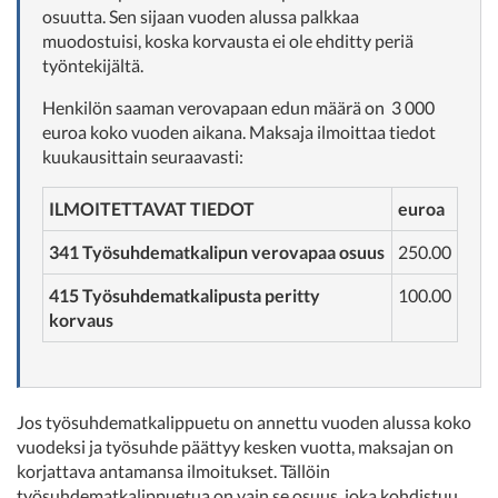
osuutta. Sen sijaan vuoden alussa palkkaa
muodostuisi, koska korvausta ei ole ehditty periä
työntekijältä.
Henkilön saaman verovapaan edun määrä on 3 000
euroa koko vuoden aikana. Maksaja ilmoittaa tiedot
kuukausittain seuraavasti:
ILMOITETTAVAT TIEDOT
euroa
341 Työsuhdematkalipun verovapaa osuus
250.00
415 Työsuhdematkalipusta peritty
100.00
korvaus
Jos työsuhdematkalippuetu on annettu vuoden alussa koko
vuodeksi ja työsuhde päättyy kesken vuotta, maksajan on
korjattava antamansa ilmoitukset. Tällöin
työsuhdematkalippuetua on vain se osuus, joka kohdistuu