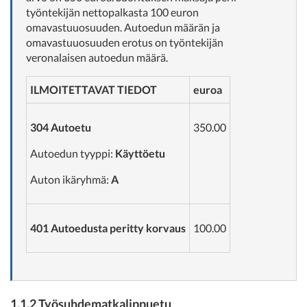
työntekijän nettopalkasta 100 euron
omavastuuosuuden. Autoedun määrän ja
omavastuuosuuden erotus on työntekijän
veronalaisen autoedun määrä.
ILMOITETTAVAT TIEDOT
euroa
304 Autoetu
350.00
Autoedun tyyppi:
Käyttöetu
Auton ikäryhmä:
A
401 Autoedusta peritty korvaus
100.00
1.1.2 Työsuhdematkalippuetu