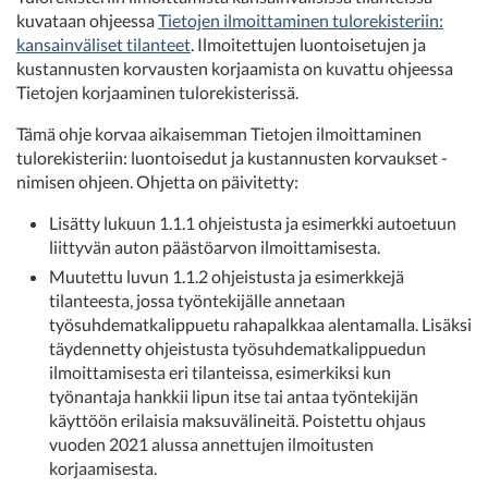
kuvataan ohjeessa
Tietojen ilmoittaminen tulorekisteriin:
kansainväliset tilanteet
. Ilmoitettujen luontoisetujen ja
kustannusten korvausten korjaamista on kuvattu ohjeessa
Tietojen korjaaminen tulorekisterissä.
Tämä ohje korvaa aikaisemman Tietojen ilmoittaminen
tulorekisteriin: luontoisedut ja kustannusten korvaukset -
nimisen ohjeen. Ohjetta on päivitetty:
Lisätty lukuun 1.1.1 ohjeistusta ja esimerkki autoetuun
liittyvän auton päästöarvon ilmoittamisesta.
Muutettu luvun 1.1.2 ohjeistusta ja esimerkkejä
tilanteesta, jossa työntekijälle annetaan
työsuhdematkalippuetu rahapalkkaa alentamalla. Lisäksi
täydennetty ohjeistusta työsuhdematkalippuedun
ilmoittamisesta eri tilanteissa, esimerkiksi kun
työnantaja hankkii lipun itse tai antaa työntekijän
käyttöön erilaisia maksuvälineitä. Poistettu ohjaus
vuoden 2021 alussa annettujen ilmoitusten
korjaamisesta.