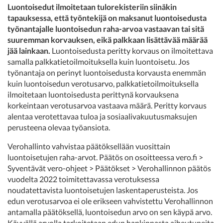
Luontoisedut ilmoitetaan tulorekisteriin siinäkin
tapauksessa, että työntekijä on maksanut luontoisedusta
työnantajalle luontoisedun raha-arvoa vastaavan tai sitä
suuremman korvauksen, eikä palkkaan lisättävää määrää
jää lainkaan.
Luontoisedusta peritty korvaus on ilmoitettava
samalla palkkatietoilmoituksella kuin luontoisetu. Jos
työnantaja on perinyt luontoisedusta korvausta enemmän
kuin luontoisedun verotusarvo, palkkatietoilmoituksella
ilmoitetaan luontoisedusta perittynä korvauksena
korkeintaan verotusarvoa vastaava määrä. Peritty korvaus
alentaa verotettavaa tuloa ja sosiaalivakuutusmaksujen
perusteena olevaa työansiota.
Verohallinto vahvistaa päätöksellään vuosittain
luontoisetujen raha-arvot. Päätös on osoitteessa vero.fi >
Syventävät vero-ohjeet > Päätökset > Verohallinnon päätös
vuodelta 2022 toimitettavassa verotuksessa
noudatettavista luontoisetujen laskentaperusteista. Jos
edun verotusarvoa ei ole erikseen vahvistettu Verohallinnon
antamalla päätöksellä, luontoisedun arvo on sen käypä arvo.
Käyvällä arvolla tarkoitetaan edun hankinnasta aiheutuneita