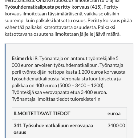
Työsuhdematkalipusta peritty korvaus (415)
. Peritty
korvaus ilmoitetaan täysimääräisenä, vaikka se olisikin
suurempi kuin palkaksi katsottu osuus. Peritty korvaus pitää
vähentää palkaksi katsottavasta osuudesta. Palkaksi
katsottavana osuutena ilmoitetaan jäljelle jäävä määrä.
Esimerkki 9:
Työnantaja on antanut työntekijälle 5
000 euron arvoisen työsuhdematkalipun. Työnantaja
perii työntekijän nettopalkasta 1 200 euroa korvausta
työsuhdematkalipusta. Veronalaista luontoisetua ja
palkkaa on 400 euroa (5000 – 3400 – 1200).
Työntekijä saa verovapaata etua 3 400 euroa.
Työnantaja ilmoittaa tiedot tulorekisteriin:
ILMOITETTAVAT TIEDOT
euroa
341 Työsuhdematkalipun verovapaa
3400.00
osuus