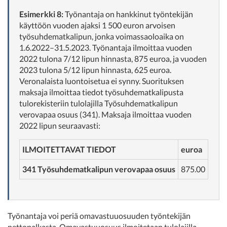
Esimerkki 8:
Työnantaja on hankkinut työntekijän
käyttöön vuoden ajaksi 1 500 euron arvoisen
työsuhdematkalipun, jonka voimassaoloaika on
1.6.2022–31.5.2023. Työnantaja ilmoittaa vuoden
2022 tulona 7/12 lipun hinnasta, 875 euroa, ja vuoden
2023 tulona 5/12 lipun hinnasta, 625 euroa.
Veronalaista luontoisetua ei synny. Suorituksen
maksaja ilmoittaa tiedot työsuhdematkalipusta
tulorekisteriin tulolajilla Työsuhdematkalipun
verovapaa osuus (341). Maksaja ilmoittaa vuoden
2022 lipun seuraavasti:
ILMOITETTAVAT TIEDOT
euroa
341 Työsuhdematkalipun verovapaa osuus
875.00
Työnantaja voi periä omavastuuosuuden työntekijän
nettopalkasta. Omavastuuosuus ilmoitetaan tulolajilla