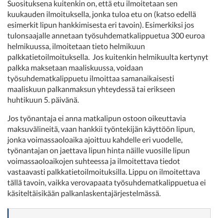
Suosituksena kuitenkin on, että etu ilmoitetaan sen
kuukauden ilmoituksella, jonka tuloa etu on (katso edellä
esimerkit lipun hankkimisesta eri tavoin). Esimerkiksi jos
tulonsaajalle annetaan työsuhdematkalippuetua 300 euroa
helmikuussa, ilmoitetaan tieto helmikuun
palkkatietoilmoituksella. Jos kuitenkin helmikuulta kertynyt
palkka maksetaan maaliskuussa, voidaan
työsuhdematkalippuetu ilmoittaa samanaikaisesti
maaliskuun palkanmaksun yhteydessä tai erikseen
huhtikuun 5. päivänä.
Jos työnantaja ei anna matkalipun ostoon oikeuttavia
maksuvälineitä, vaan hankkii työntekijän käyttöön lipun,
jonka voimassaoloaika ajoittuu kahdelle eri vuodelle,
työnantajan on jaettava lipun hinta näille vuosille lipun
voimassaoloaikojen suhteessa ja ilmoitettava tiedot
vastaavasti palkkatietoilmoituksilla. Lippu on ilmoitettava
tällä tavoin, vaikka verovapaata työsuhdematkalippuetua ei
käsiteltäisikään palkanlaskentajärjestelmässä.