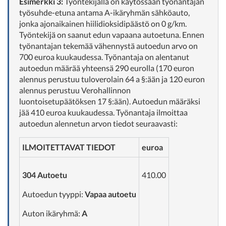
Esimerkki 3:
Työntekijällä on käytössään työnantajan
työsuhde-etuna antama A-ikäryhmän sähköauto,
jonka ajonaikainen hiilidioksidipäästö on 0 g/km.
Työntekijä on saanut edun vapaana autoetuna. Ennen
työnantajan tekemää vähennystä autoedun arvo on
700 euroa kuukaudessa. Työnantaja on alentanut
autoedun määrää yhteensä 290 eurolla (170 euron
alennus perustuu tuloverolain 64 a §:ään ja 120 euron
alennus perustuu Verohallinnon
luontoisetupäätöksen 17 §:ään). Autoedun määräksi
jää 410 euroa kuukaudessa. Työnantaja ilmoittaa
autoedun alennetun arvon tiedot seuraavasti:
ILMOITETTAVAT TIEDOT
euroa
304 Autoetu
410.00
Autoedun tyyppi:
Vapaa autoetu
Auton ikäryhmä:
A