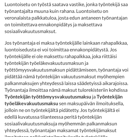
Luontoisetu on työstä saatava vastike, jonka työntekijä saa
työnantajalta muuna kuin rahana. Luontoisetu on
veronalaista palkkatuloa, josta edun antaneen työnantajan
on toimitettava ennakonpidätys ja maksettava
sosiaalivakuutusmaksut.
Jos työnantaja ei maksa työntekijälle lainkaan rahapalkkaa,
luontoisedusta ei voi toimittaa ennakonpidätystä. Jos
työntekijälle ei ole maksettu rahapalkkaa, joka riittäisi
työntekijän työeläkevakuutusmaksun ja
työttömyysvakuutusmaksun pidättämiseen, työnantaja voi
pidättää nämä työntekijän vakuutusmaksut myöhempien
palkanmaksujen yhteydessä laissa säädetyissä aikarajoissa.
Työnantaja ilmoittaa nämä maksut tulorekisteriin kohdissa
Työntekijän työttömyysvakuutusmaksu
ja
Työntekijän
työeläkevakuutusmaksu
sen maksupäivän ilmoituksella,
jolloin ne on työntekijältä pidätetty. Jos työntekijältä ei
edellä kuvatussa tilanteessa peritä työntekijän
sosiaalivakuutusmaksuja myöhemmän palkanmaksun
yhteydessä, työnantajan maksamat työntekijämaksut
ilmoitetaan palkkatietoilmoituksella työntekijälle