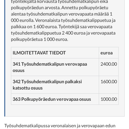
työntekijältä korvausta työsuhdematkalipun eikä
polkupyöräedun arvosta. Annettu polkupyöräetu
alentaa työsuhdematkalipun verovapaata määrää 1
000 eurolla. Veronalaista työsuhdematkalippuetua ja
palkkaa on 1 600 euroa. Työntekijä saa verovapaata
työsuhdematkalippuetua 2 400 euroa ja verovapaata
polkupyöräetua 1 000 euroa.
ILMOITETTAVAT TIEDOT
euroa
341 Työsuhdematkalipun verovapaa
2400.00
osuus
342 Työsuhdematkalipun palkaksi
1600.00
katsottu osuus
363 Polkupyöräedun verovapaa osuus
1000.00
Työsuhdematkalipussa veronalaisen ja verovapaan edun