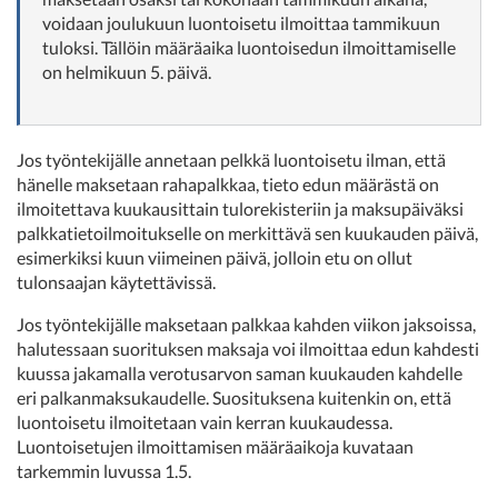
voidaan joulukuun luontoisetu ilmoittaa tammikuun
tuloksi. Tällöin määräaika luontoisedun ilmoittamiselle
on helmikuun 5. päivä.
Jos työntekijälle annetaan pelkkä luontoisetu ilman, että
hänelle maksetaan rahapalkkaa, tieto edun määrästä on
ilmoitettava kuukausittain tulorekisteriin ja maksupäiväksi
palkkatietoilmoitukselle on merkittävä sen kuukauden päivä,
esimerkiksi kuun viimeinen päivä, jolloin etu on ollut
tulonsaajan käytettävissä.
Jos työntekijälle maksetaan palkkaa kahden viikon jaksoissa,
halutessaan suorituksen maksaja voi ilmoittaa edun kahdesti
kuussa jakamalla verotusarvon saman kuukauden kahdelle
eri palkanmaksukaudelle. Suosituksena kuitenkin on, että
luontoisetu ilmoitetaan vain kerran kuukaudessa.
Luontoisetujen ilmoittamisen määräaikoja kuvataan
tarkemmin luvussa 1.5.