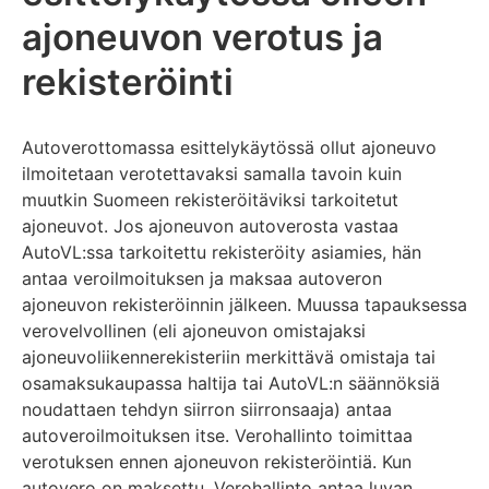
ajoneuvon verotus ja
rekisteröinti
Autoverottomassa esittelykäytössä ollut ajoneuvo
ilmoitetaan verotettavaksi samalla tavoin kuin
muutkin Suomeen rekisteröitäviksi tarkoitetut
ajoneuvot. Jos ajoneuvon autoverosta vastaa
AutoVL:ssa tarkoitettu rekisteröity asiamies, hän
antaa veroilmoituksen ja maksaa autoveron
ajoneuvon rekisteröinnin jälkeen. Muussa tapauksessa
verovelvollinen (eli ajoneuvon omistajaksi
ajoneuvoliikennerekisteriin merkittävä omistaja tai
osamaksukaupassa haltija tai AutoVL:n säännöksiä
noudattaen tehdyn siirron siirronsaaja) antaa
autoveroilmoituksen itse. Verohallinto toimittaa
verotuksen ennen ajoneuvon rekisteröintiä. Kun
autovero on maksettu, Verohallinto antaa luvan