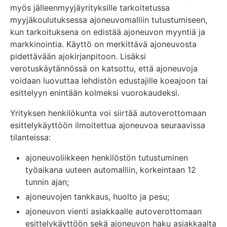
myös jälleenmyyjäyrityksille tarkoitetussa
myyjäkoulutuksessa ajoneuvomalliin tutustumiseen,
kun tarkoituksena on edistää ajoneuvon myyntiä ja
markkinointia. Käyttö on merkittävä ajoneuvosta
pidettävään ajokirjanpitoon. Lisäksi
verotuskäytännössä on katsottu, että ajoneuvoja
voidaan luovuttaa lehdistön edustajille koeajoon tai
esittelyyn enintään kolmeksi vuorokaudeksi.
Yrityksen henkilökunta voi siirtää autoverottomaan
esittelykäyttöön ilmoitettua ajoneuvoa seuraavissa
tilanteissa:
ajoneuvoliikkeen henkilöstön tutustuminen
työaikana uuteen automalliin, korkeintaan 12
tunnin ajan;
ajoneuvojen tankkaus, huolto ja pesu;
ajoneuvon vienti asiakkaalle autoverottomaan
esittelykäyttöön sekä ajoneuvon haku asiakkaalta