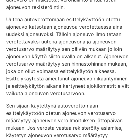
ajoneuvon rekisteröintiin.
Uutena autoverottomaan esittelykäyttöön otettu
ajoneuvo katsotaan ajoneuvoa verotettaessa aina
uudeksi ajoneuvoksi. Tällöin ajoneuvo ilmoitetaan
verotettavaksi uutena ajoneuvona ja ajoneuvon
verotusarvo määräytyy sen päivän mukaan jolloin
ajoneuvon käyttö siirtoluvalla on alkanut. Ajoneuvon
verotusarvo määräytyy sen hinnastohinnan mukaan,
joka on ollut voimassa esittelykäytön alkaessa.
Esittelykäytöstä aiheutunut ajoneuvon ikääntyminen
ja esittelykäytön aikana kertyneet ajokilometrit eivät
vaikuta ajoneuvon verotusarvoon.
Sen sijaan käytettynä autoverottomaan
esittelykäyttöön otetun ajoneuvon verotusarvo
määräytyy ajoneuvon veroilmoituksen jättöpäivän
mukaan. Jos verosta vastaa rekisteröity asiamies,
käytetyn ajoneuvon verotusarvo määräytyy