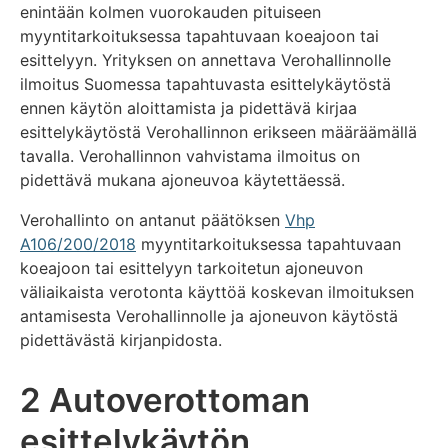
enintään kolmen vuorokauden pituiseen
myyntitarkoituksessa tapahtuvaan koeajoon tai
esittelyyn. Yrityksen on annettava Verohallinnolle
ilmoitus Suomessa tapahtuvasta esittelykäytöstä
ennen käytön aloittamista ja pidettävä kirjaa
esittelykäytöstä Verohallinnon erikseen määräämällä
tavalla. Verohallinnon vahvistama ilmoitus on
pidettävä mukana ajoneuvoa käytettäessä.
Verohallinto on antanut päätöksen
Vhp
A106/200/2018
myyntitarkoituksessa tapahtuvaan
koeajoon tai esittelyyn tarkoitetun ajoneuvon
väliaikaista verotonta käyttöä koskevan ilmoituksen
antamisesta Verohallinnolle ja ajoneuvon käytöstä
pidettävästä kirjanpidosta.
2 Autoverottoman
esittelykäytön