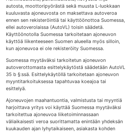
autosta, moottoripyörästä sekä muusta L-luokkaan
kuuluvasta ajoneuvosta on maksettava autoveroa
ennen sen rekisteröintiä tai käyttöönottoa Suomessa,
ellei autoverolaissa (AutoVL) toisin säädetä.
Käyttöönotolla Suomessa tarkoitetaan ajoneuvon
käyttöä liikenteeseen Suomen alueella myös silloin,
kun ajoneuvoa ei ole rekisteröity Suomessa.
Suomessa myytäväksi tarkoitetun ajoneuvon
autoverottomasta esittelykäytöstä säädetään AutoVL
35 b §:ssä. Esittelykäytöllä tarkoitetaan ajoneuvon
myyntitarkoituksessa tapahtuvaa koeajoa tai
esittelyä.
Ajoneuvojen maahantuontia, valmistusta tai myyntiä
harjoittava yritys voi käyttää Suomessa myytäväksi
tarkoitettua ajoneuvoa liiketoiminnassaan
väliaikaisesti veroa suorittamatta enintään yhdeksän
kuukauden ajan lyhytaikaiseen, asiakasta kohden