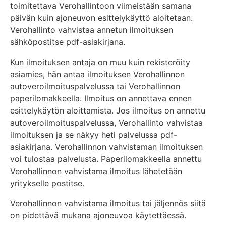
toimitettava Verohallintoon viimeistään samana
päivän kuin ajoneuvon esittelykäyttö aloitetaan.
Verohallinto vahvistaa annetun ilmoituksen
sähköpostitse pdf-asiakirjana.
Kun ilmoituksen antaja on muu kuin rekisteröity
asiamies, hän antaa ilmoituksen Verohallinnon
autoveroilmoituspalvelussa tai Verohallinnon
paperilomakkeella. Ilmoitus on annettava ennen
esittelykäytön aloittamista. Jos ilmoitus on annettu
autoveroilmoituspalvelussa, Verohallinto vahvistaa
ilmoituksen ja se näkyy heti palvelussa pdf-
asiakirjana. Verohallinnon vahvistaman ilmoituksen
voi tulostaa palvelusta. Paperilomakkeella annettu
Verohallinnon vahvistama ilmoitus lähetetään
yritykselle postitse.
Verohallinnon vahvistama ilmoitus tai jäljennös siitä
on pidettävä mukana ajoneuvoa käytettäessä.