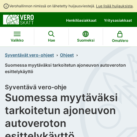
Verohallinnon nimissä on lähetetty huijausviestejä.
Lue lisää huijauksista
.
Siirry
Siirry
Henkilöasiakkaat
Yritysasiakkaat
suoraan
koko
sisältöön
sivuston
hakuun
Valikko
Hae
Suomeksi
OmaVero
Syventävät vero-ohjeet
Ohjeet
Suomessa myytäväksi tarkoitetun ajoneuvon autoveroton
esittelykäyttö
Syventävä vero-ohje
Suomessa myytäväksi
tarkoitetun ajoneuvon
autoveroton
esittelykäyttö