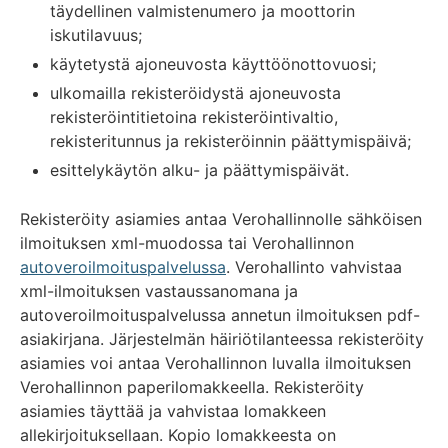
täydellinen valmistenumero ja moottorin
iskutilavuus;
käytetystä ajoneuvosta käyttöönottovuosi;
ulkomailla rekisteröidystä ajoneuvosta
rekisteröintitietoina rekisteröintivaltio,
rekisteritunnus ja rekisteröinnin päättymispäivä;
esittelykäytön alku- ja päättymispäivät.
Rekisteröity asiamies antaa Verohallinnolle sähköisen
ilmoituksen xml-muodossa tai Verohallinnon
autoveroilmoituspalvelussa
. Verohallinto vahvistaa
xml-ilmoituksen vastaussanomana ja
autoveroilmoituspalvelussa annetun ilmoituksen pdf-
asiakirjana. Järjestelmän häiriötilanteessa rekisteröity
asiamies voi antaa Verohallinnon luvalla ilmoituksen
Verohallinnon paperilomakkeella. Rekisteröity
asiamies täyttää ja vahvistaa lomakkeen
allekirjoituksellaan. Kopio lomakkeesta on