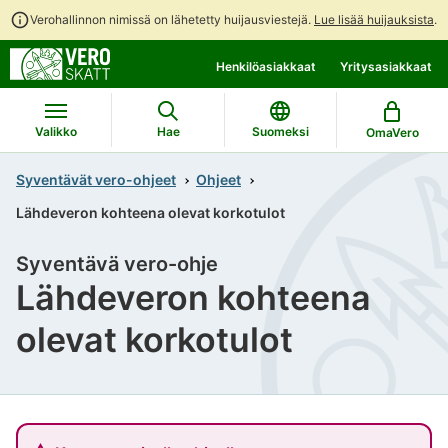
Verohallinnon nimissä on lähetetty huijausviestejä.
Lue lisää huijauksista
.
Siirry
Siirry
Henkilöasiakkaat
Yritysasiakkaat
suoraan
koko
sisältöön
sivuston
hakuun
Valikko
Hae
Suomeksi
OmaVero
Syventävät vero-ohjeet
Ohjeet
Lähdeveron kohteena olevat korkotulot
Syventävä vero-ohje
Lähdeveron kohteena
olevat korkotulot