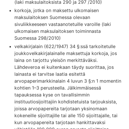
(laki maksulaitoksista 290 ja 297 /2010)
korkoja, jotka on maksettu ulkomaisen
maksulaitoksen Suomessa olevaan
sivuliikkeeseen vastaanotetuille varoille (laki
ulkomaisen maksulaitoksen toiminnasta
Suomessa 298/2010)
velkakirjalain (622/1947) 34 §:ssä tarkoitetulle
joukkovelkakirjalainalle maksettuja korkoja, jos
laina on tarjottu yleisön merkittäväksi.
Lähdeveroa ei kuitenkaan täydy suorittaa, jos
lainasta ei tarvitse laatia esitettä
arvopaperimarkkinalain 4 luvun 3 §:n 1 momentin
kohtien 1–3 perusteella. Jälkimmäisessä
tapauksessa kyse on tavallisimmin
instituutiosijoittajiin kohdistetuista tarjouksista,
joissa arvopapereita tarjotaan yksinomaan
kokeneille sijoittajille tai alle 150 sijoittajalle, tai
kun arvopapereita tarjotaan hankittavaksi