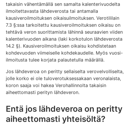
takaisin vähentämällä sen samalta kalenterivuodelta
ilmoitettavasta lähdeverosta tai antamalla
kausiveroilmoituksen oikaisuilmoituksen. Verotililain
7.3 §:ssa tarkoitettu kausiveroilmoituksen oikaisu on
tehtävä veron suorittamista lähinnä seuraavien viiden
kalenterivuoden aikana (laki korkotulon lähdeverosta
14.2 §). Kausiveroilmoituksen oikaisu kohdistetaan
kohdevuoden viimeiselle kohdekaudelle. Myös vuosi-
ilmoitusta tulee korjata palautetulla määrällä.
Jos lähdeveroa on peritty sellaiselta verovelvolliselta,
jolle korko ei ole tuloverotuksessakaan veronalaista,
koron saaja voi hakea Verohallinnolta takaisin
aiheettomasti perityn lähdeveron.
Entä jos lähdeveroa on peritty
aiheettomasti yhteisöltä?