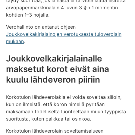
täydy suorittaa, jos lainasta ei tarvitse laatia esitettä
arvopaperimarkkinalain 4 luvun 3 §:n 1 momentin
kohtien 1–3 nojalla.
Verohallinto on antanut ohjeen
Joukkovelkakirjalainojen verotuksesta tuloverolain
mukaan
.
Joukkovelkakirjalainalle
maksetut korot eivät aina
kuulu lähdeveron piiriin
Korkotulon lähdeverolakia ei voida soveltaa silloin,
kun on ilmeistä, että koron nimellä pyritään
maksamaan todelliselta luonteeltaan muun tyyppistä
suoritusta, kuten palkkaa tai osinkoa.
Korkotulon lähdeverolain soveltamisalueen