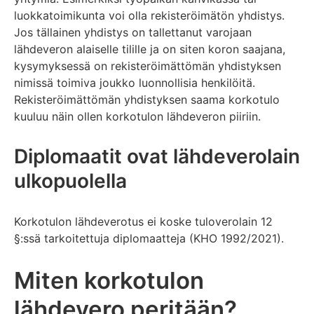
luokkatoimikunta voi olla rekisteröimätön yhdistys.
Jos tällainen yhdistys on tallettanut varojaan
lähdeveron alaiselle tilille ja on siten koron saajana,
kysymyksessä on rekisteröimättömän yhdistyksen
nimissä toimiva joukko luonnollisia henkilöitä.
Rekisteröimättömän yhdistyksen saama korkotulo
kuuluu näin ollen korkotulon lähdeveron piiriin.
Diplomaatit ovat lähdeverolain
ulkopuolella
Korkotulon lähdeverotus ei koske tuloverolain 12
§:ssä tarkoitettuja diplomaatteja (KHO 1992/2021).
Miten korkotulon
lähdevero peritään?