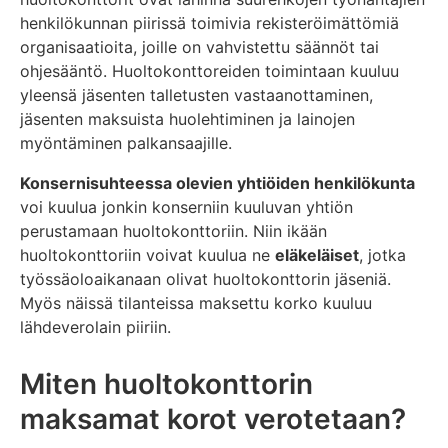
henkilökunnan piirissä toimivia rekisteröimättömiä
organisaatioita, joille on vahvistettu säännöt tai
ohjesääntö. Huoltokonttoreiden toimintaan kuuluu
yleensä jäsenten talletusten vastaanottaminen,
jäsenten maksuista huolehtiminen ja lainojen
myöntäminen palkansaajille.
Konsernisuhteessa olevien yhtiöiden henkilökunta
voi kuulua jonkin konserniin kuuluvan yhtiön
perustamaan huoltokonttoriin. Niin ikään
huoltokonttoriin voivat kuulua ne
eläkeläiset
, jotka
työssäoloaikanaan olivat huoltokonttorin jäseniä.
Myös näissä tilanteissa maksettu korko kuuluu
lähdeverolain piiriin.
Miten huoltokonttorin
maksamat korot verotetaan?