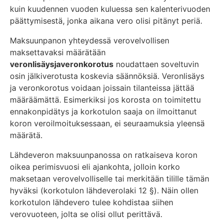
kuin kuudennen vuoden kuluessa sen kalenterivuoden
päättymisestä, jonka aikana vero olisi pitänyt periä.
Maksuunpanon yhteydessä verovelvollisen
maksettavaksi määrätään
veronlisäys
ja
veronkorotus
noudattaen soveltuvin
osin jälkiverotusta koskevia säännöksiä. Veronlisäys
ja veronkorotus voidaan joissain tilanteissa jättää
määräämättä. Esimerkiksi jos korosta on toimitettu
ennakonpidätys ja korkotulon saaja on ilmoittanut
koron veroilmoituksessaan, ei seuraamuksia yleensä
määrätä.
Lähdeveron maksuunpanossa on ratkaiseva koron
oikea perimisvuosi eli ajankohta, jolloin korko
maksetaan verovelvolliselle tai merkitään tilille tämän
hyväksi (korkotulon lähdeverolaki 12 §). Näin ollen
korkotulon lähdevero tulee kohdistaa siihen
verovuoteen, jolta se olisi ollut perittävä.