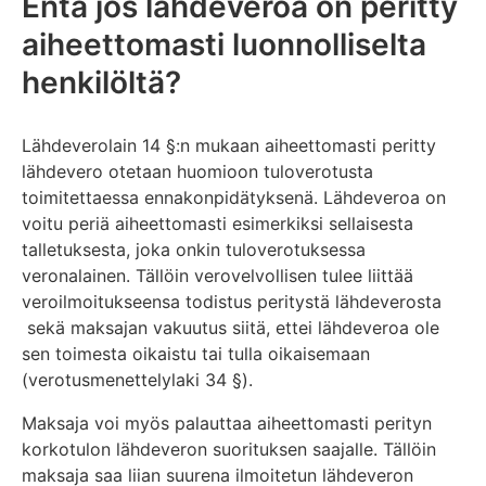
Entä jos lähdeveroa on peritty
aiheettomasti luonnolliselta
henkilöltä?
Lähdeverolain 14 §:n mukaan aiheettomasti peritty
lähdevero otetaan huomioon tuloverotusta
toimitettaessa ennakonpidätyksenä. Lähdeveroa on
voitu periä aiheettomasti esimerkiksi sellaisesta
talletuksesta, joka onkin tuloverotuksessa
veronalainen. Tällöin verovelvollisen tulee liittää
veroilmoitukseensa todistus peritystä lähdeverosta
sekä maksajan vakuutus siitä, ettei lähdeveroa ole
sen toimesta oikaistu tai tulla oikaisemaan
(verotusmenettelylaki 34 §).
Maksaja voi myös palauttaa aiheettomasti perityn
korkotulon lähdeveron suorituksen saajalle. Tällöin
maksaja saa liian suurena ilmoitetun lähdeveron