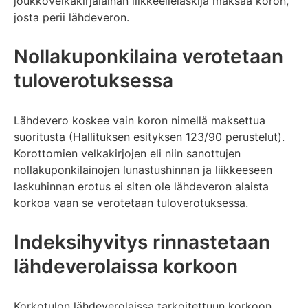
joukkovelkakirjalainan liikkeellelaskija maksaa koron,
josta perii lähdeveron.
Nollakuponkilaina verotetaan
tuloverotuksessa
Lähdevero koskee vain koron nimellä maksettua
suoritusta (Hallituksen esityksen 123/90 perustelut).
Korottomien velkakirjojen eli niin sanottujen
nollakuponkilainojen lunastushinnan ja liikkeeseen
laskuhinnan erotus ei siten ole lähdeveron alaista
korkoa vaan se verotetaan tuloverotuksessa.
Indeksihyvitys rinnastetaan
lähdeverolaissa korkoon
Korkotulon lähdeverolaissa tarkoitettuun korkoon