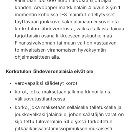
vähintään 100 000 euron arvosta sijoittajaa
kohden. Arvopaperimarkkinalain 4 luvun 3 §:n 1
momentin kohdissa 1–3 mainitut edellytykset
täyttävään joukkovelkakirjalainaan ei sovelleta
korkotulon lähdeverotusta, vaikka tällaista lainaa
tarjottaisiin osana liikkeeseenlaskuohjelmaa
Finanssivalvonnan tai muun valtion vastaavan
toimivaltaisen viranomaisen hyväksymän
ohjelmaesitteen alla.
Korkotulon lähdeveronalaisia eivät ole
verovapaiksi säädetyt korot
korot, jotka maksetaan jälkimarkkinoilla ns.
väliluovutustilanteessa
korko, joka maksetaan sellaiselle talletukselle ja
joukkovelkakirjalainalle, johon säästäjän varat on
sijoitettu tuloverolain 54 d §:ssä tarkoitetun
pitkäaikaissäästämissopimuksen mukaisesti