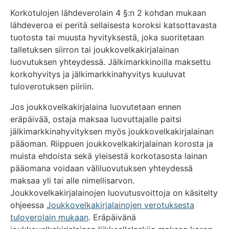
Korkotulojen lähdeverolain 4 §:n 2 kohdan mukaan
lähdeveroa ei peritä sellaisesta koroksi katsottavasta
tuotosta tai muusta hyvityksestä, joka suoritetaan
talletuksen siirron tai joukkovelkakirjalainan
luovutuksen yhteydessä. Jälkimarkkinoilla maksettu
korkohyvitys ja jälkimarkkinahyvitys kuuluvat
tuloverotuksen piiriin.
Jos joukkovelkakirjalaina luovutetaan ennen
eräpäivää, ostaja maksaa luovuttajalle paitsi
jälkimarkkinahyvityksen myös joukkovelkakirjalainan
pääoman. Riippuen joukkovelkakirjalainan korosta ja
muista ehdoista sekä yleisestä korkotasosta lainan
pääomana voidaan väliluovutuksen yhteydessä
maksaa yli tai alle nimellisarvon.
Joukkovelkakirjalainojen luovutusvoittoja on käsitelty
ohjeessa
Joukkovelkakirjalainojen verotuksesta
tuloverolain mukaan
. Eräpäivänä