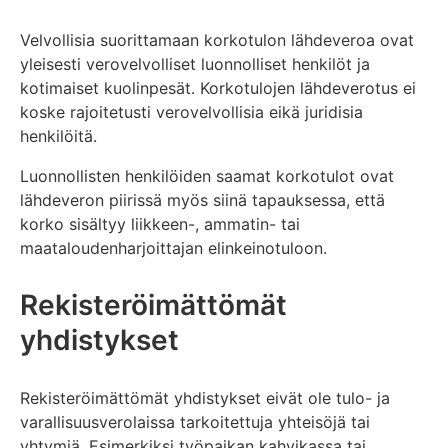
Velvollisia suorittamaan korkotulon lähdeveroa ovat
yleisesti verovelvolliset luonnolliset henkilöt ja
kotimaiset kuolinpesät. Korkotulojen lähdeverotus ei
koske rajoitetusti verovelvollisia eikä juridisia
henkilöitä.
Luonnollisten henkilöiden saamat korkotulot ovat
lähdeveron piirissä myös siinä tapauksessa, että
korko sisältyy liikkeen-, ammatin- tai
maataloudenharjoittajan elinkeinotuloon.
Rekisteröimättömät
yhdistykset
Rekisteröimättömät yhdistykset eivät ole tulo- ja
varallisuusverolaissa tarkoitettuja yhteisöjä tai
yhtymiä. Esimerkiksi työpaikan kahvikassa tai