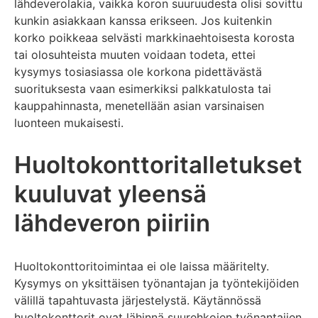
lähdeverolakia, vaikka koron suuruudesta olisi sovittu
kunkin asiakkaan kanssa erikseen. Jos kuitenkin
korko poikkeaa selvästi markkinaehtoisesta korosta
tai olosuhteista muuten voidaan todeta, ettei
kysymys tosiasiassa ole korkona pidettävästä
suorituksesta vaan esimerkiksi palkkatulosta tai
kauppahinnasta, menetellään asian varsinaisen
luonteen mukaisesti.
Huoltokonttoritalletukset
kuuluvat yleensä
lähdeveron piiriin
Huoltokonttoritoimintaa ei ole laissa määritelty.
Kysymys on yksittäisen työnantajan ja työntekijöiden
välillä tapahtuvasta järjestelystä. Käytännössä
huoltokonttorit ovat lähinnä suurehkojen työnantajien