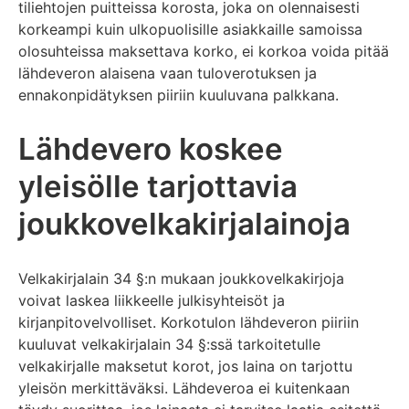
tiliehtojen puitteissa korosta, joka on olennaisesti
korkeampi kuin ulkopuolisille asiakkaille samoissa
olosuhteissa maksettava korko, ei korkoa voida pitää
lähdeveron alaisena vaan tuloverotuksen ja
ennakonpidätyksen piiriin kuuluvana palkkana.
Lähdevero koskee
yleisölle tarjottavia
joukkovelkakirjalainoja
Velkakirjalain 34 §:n mukaan joukkovelkakirjoja
voivat laskea liikkeelle julkisyhteisöt ja
kirjanpitovelvolliset. Korkotulon lähdeveron piiriin
kuuluvat velkakirjalain 34 §:ssä tarkoitetulle
velkakirjalle maksetut korot, jos laina on tarjottu
yleisön merkittäväksi. Lähdeveroa ei kuitenkaan