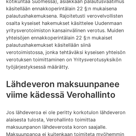
kotikuntaa Suomessa), asiakkaan palautusvaatimus
käsitellään ennakkoperintälain 22 §:n mukaisena
palautushakemuksena. Rajoitetusti verovelvollisten
osalta kyseiset hakemukset käsittelee Uudenmaan
yritysverotoimiston kansainvälinen verotus. Muiden
yhteisöjen ennakkoperintälain 22 §:n mukaiset
palautushakemukset käsitellään siinä
verotoimistossa, jonka tehtäväksi kyseisen yhteisön
verotuksen toimittaminen on Yritysverotusyksikön
työjärjestyksessä määrätty.
Lähdeveron maksuunpanee
viime kädessä Verohallinto
Jos lähdeveroa ei ole peritty korkotulon lähdeveron
alaisesta tulosta, Verohallinto toimittaa
maksuunpanon lähdeverosta koron saajalle.
Maksuunpanoa ei kuitenkaan toimiteta myöhemmin