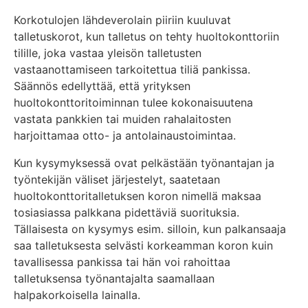
Korkotulojen lähdeverolain piiriin kuuluvat
talletuskorot, kun talletus on tehty huoltokonttoriin
tilille, joka vastaa yleisön talletusten
vastaanottamiseen tarkoitettua tiliä pankissa.
Säännös edellyttää, että yrityksen
huoltokonttoritoiminnan tulee kokonaisuutena
vastata pankkien tai muiden rahalaitosten
harjoittamaa otto- ja antolainaustoimintaa.
Kun kysymyksessä ovat pelkästään työnantajan ja
työntekijän väliset järjestelyt, saatetaan
huoltokonttoritalletuksen koron nimellä maksaa
tosiasiassa palkkana pidettäviä suorituksia.
Tällaisesta on kysymys esim. silloin, kun palkansaaja
saa talletuksesta selvästi korkeamman koron kuin
tavallisessa pankissa tai hän voi rahoittaa
talletuksensa työnantajalta saamallaan
halpakorkoisella lainalla.