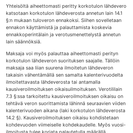
Yhteisöltä aiheettomasti peritty korkotulon lähdevero
katsotaan korkotulon lähdeverosta annetun lain 14.1
§:n mukaan tuloveron ennakoksi. Siihen sovelletaan
ennakon käyttämistä ja palauttamista koskevia
ennakkoperintälain ja verotusmenettelystä annetun
lain säännöksiä.
Maksaja voi myös palauttaa aiheettomasti perityn
korkotulon lähdeveron suorituksen saajalle. Tällöin
maksaja saa liian suurena ilmoitetun lähdeveron
takaisin vähentämällä sen samalta kalenterivuodelta
ilmoitettavasta lähdeverosta tai antamalla
kausiveroilmoituksen oikaisuilmoituksen. Verotililain
7.3 §:ssa tarkoitettu kausiveroilmoituksen oikaisu on
tehtävä veron suorittamista lähinnä seuraavien viiden
kalenterivuoden aikana (laki korkotulon lähdeverosta
14.2 §). Kausiveroilmoituksen oikaisu kohdistetaan
kohdevuoden viimeiselle kohdekaudelle. Myös vuosi-
ilmoitusta tulee korjata palautetulla määrällä.