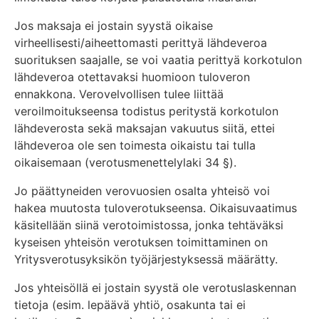
Jos maksaja ei jostain syystä oikaise
virheellisesti/aiheettomasti perittyä lähdeveroa
suorituksen saajalle, se voi vaatia perittyä korkotulon
lähdeveroa otettavaksi huomioon tuloveron
ennakkona. Verovelvollisen tulee liittää
veroilmoitukseensa todistus peritystä korkotulon
lähdeverosta sekä maksajan vakuutus siitä, ettei
lähdeveroa ole sen toimesta oikaistu tai tulla
oikaisemaan (verotusmenettelylaki 34 §).
Jo päättyneiden verovuosien osalta yhteisö voi
hakea muutosta tuloverotukseensa. Oikaisuvaatimus
käsitellään siinä verotoimistossa, jonka tehtäväksi
kyseisen yhteisön verotuksen toimittaminen on
Yritysverotusyksikön työjärjestyksessä määrätty.
Jos yhteisöllä ei jostain syystä ole verotuslaskennan
tietoja (esim. lepäävä yhtiö, osakunta tai ei