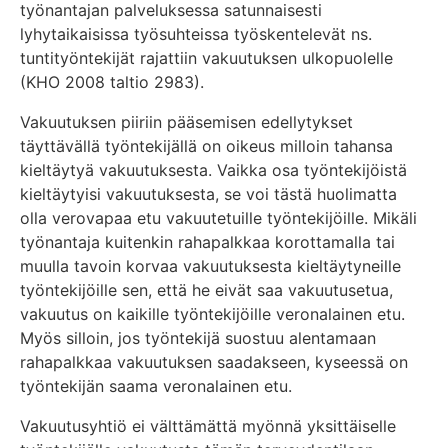
työnantajan palveluksessa satunnaisesti
lyhytaikaisissa työsuhteissa työskentelevät ns.
tuntityöntekijät rajattiin vakuutuksen ulkopuolelle
(KHO 2008 taltio 2983).
Vakuutuksen piiriin pääsemisen edellytykset
täyttävällä työntekijällä on oikeus milloin tahansa
kieltäytyä vakuutuksesta. Vaikka osa työntekijöistä
kieltäytyisi vakuutuksesta, se voi tästä huolimatta
olla verovapaa etu vakuutetuille työntekijöille. Mikäli
työnantaja kuitenkin rahapalkkaa korottamalla tai
muulla tavoin korvaa vakuutuksesta kieltäytyneille
työntekijöille sen, että he eivät saa vakuutusetua,
vakuutus on kaikille työntekijöille veronalainen etu.
Myös silloin, jos työntekijä suostuu alentamaan
rahapalkkaa vakuutuksen saadakseen, kyseessä on
työntekijän saama veronalainen etu.
Vakuutusyhtiö ei välttämättä myönnä yksittäiselle