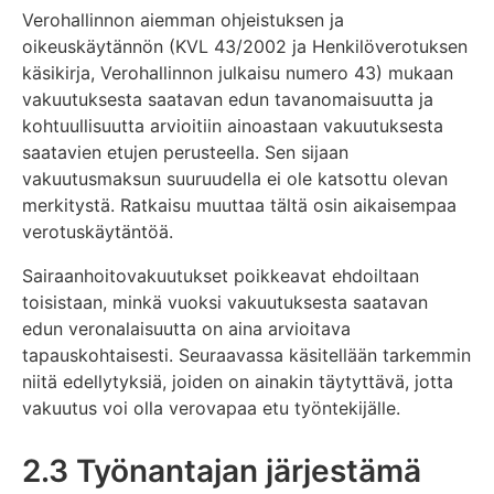
Verohallinnon aiemman ohjeistuksen ja
oikeuskäytännön (KVL 43/2002 ja Henkilöverotuksen
käsikirja, Verohallinnon julkaisu numero 43) mukaan
vakuutuksesta saatavan edun tavanomaisuutta ja
kohtuullisuutta arvioitiin ainoastaan vakuutuksesta
saatavien etujen perusteella. Sen sijaan
vakuutusmaksun suuruudella ei ole katsottu olevan
merkitystä. Ratkaisu muuttaa tältä osin aikaisempaa
verotuskäytäntöä.
Sairaanhoitovakuutukset poikkeavat ehdoiltaan
toisistaan, minkä vuoksi vakuutuksesta saatavan
edun veronalaisuutta on aina arvioitava
tapauskohtaisesti. Seuraavassa käsitellään tarkemmin
niitä edellytyksiä, joiden on ainakin täytyttävä, jotta
vakuutus voi olla verovapaa etu työntekijälle.
2.3 Työnantajan järjestämä