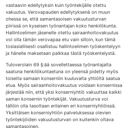
vastaavin edellytyksin kuin työntekijälle otettu
vakuutus. Verovapauden edellytyksenä on muun
ohessa se, että samantasoisen vakuutusturvan
piirissä on kyseisen työnantajan koko henkilökunta.
Hallintoelimen jäsenelle otettu sairaanhoitovakuutus
voi olla tämän verovapaa etu vain silloin, kun tämä
tosiasiallisesti osallistuu hallintoelimen työskentelyyn
ja hänelle maksetaan palkkaa tästä työskentelystä.
Tuloverolain 69 §:ää sovellettaessa työnantajalta
saatuna henkilökuntaetuna on yleensä pidetty myös
toiselta samaan konserniin kuuluvalta yhtiöltä saatua
etua. Myös sairaanhoitovakuutus voidaan konsernissa
järjestää niin, että yksi konserniyhtiö vakuuttaa kaikki
saman konsernin työntekijät. Vakuutusturva voi
tällöin olla tasoltaan erilainen eri konserniyhtiöissä.
Yksittäisen konserniyhtiön palveluksessa olevien
työntekijöiden vakuutusturvan on kuitenkin oltava
samantasoinen.