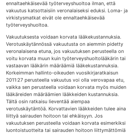
ennaltaehkäisevää työterveyshuoltoa ilman, että
vakuutus katsottaisiin veronalaiseksi eduksi. Loma- ja
virkistysmatkat eivät ole ennaltaehkäisevää
työterveyshuoltoa.
Vakuutuksesta voidaan korvata lääkekustannuksia.
Verotuskäytännössä vakuutusta on aiemmin pidetty
veronalaisena etuna, jos vakuutuksen perusteella on
voitu korvata muun kuin työterveyshuoltolääkärin tai
vastaavan lääkärin määräämiä lääkekustannuksia.
Korkeimman hallinto-oikeuden vuosikirjaratkaisun
2011:27 perusteella vakuutus voi olla verovapaa etu,
vaikka sen perusteella voidaan korvata myös muiden
lääkäreiden määräämien lääkkeiden kustannuksia.
Tältä osin ratkaisu lieventää aiempaa
verotuskäytäntöä. Korvattavien lääkkeiden tulee aina
liittyä sairauden hoitoon tai ehkäisyyn. Jos
vakuutuksen perusteella voidaan korvata esimerkiksi
luontoistuotteita tai sairauden hoitoon liittymättömiä