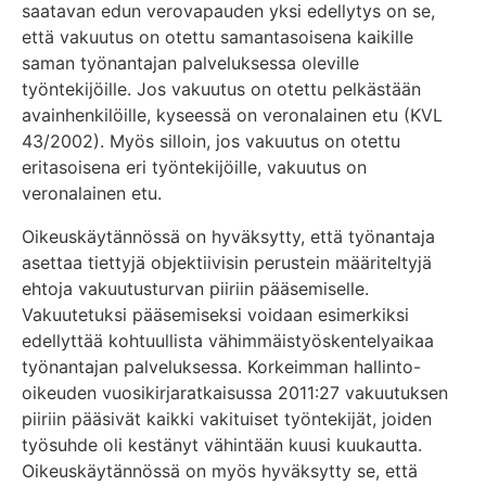
saatavan edun verovapauden yksi edellytys on se,
että vakuutus on otettu samantasoisena kaikille
saman työnantajan palveluksessa oleville
työntekijöille. Jos vakuutus on otettu pelkästään
avainhenkilöille, kyseessä on veronalainen etu (KVL
43/2002). Myös silloin, jos vakuutus on otettu
eritasoisena eri työntekijöille, vakuutus on
veronalainen etu.
Oikeuskäytännössä on hyväksytty, että työnantaja
asettaa tiettyjä objektiivisin perustein määriteltyjä
ehtoja vakuutusturvan piiriin pääsemiselle.
Vakuutetuksi pääsemiseksi voidaan esimerkiksi
edellyttää kohtuullista vähimmäistyöskentelyaikaa
työnantajan palveluksessa. Korkeimman hallinto-
oikeuden vuosikirjaratkaisussa 2011:27 vakuutuksen
piiriin pääsivät kaikki vakituiset työntekijät, joiden
työsuhde oli kestänyt vähintään kuusi kuukautta.
Oikeuskäytännössä on myös hyväksytty se, että