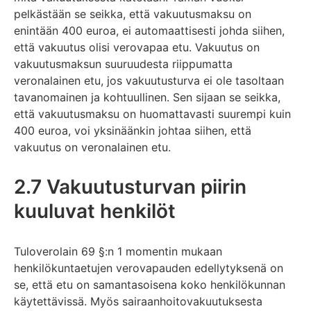
pelkästään se seikka, että vakuutusmaksu on
enintään 400 euroa, ei automaattisesti johda siihen,
että vakuutus olisi verovapaa etu. Vakuutus on
vakuutusmaksun suuruudesta riippumatta
veronalainen etu, jos vakuutusturva ei ole tasoltaan
tavanomainen ja kohtuullinen. Sen sijaan se seikka,
että vakuutusmaksu on huomattavasti suurempi kuin
400 euroa, voi yksinäänkin johtaa siihen, että
vakuutus on veronalainen etu.
2.7 Vakuutusturvan piirin
kuuluvat henkilöt
Tuloverolain 69 §:n 1 momentin mukaan
henkilökuntaetujen verovapauden edellytyksenä on
se, että etu on samantasoisena koko henkilökunnan
käytettävissä. Myös sairaanhoitovakuutuksesta