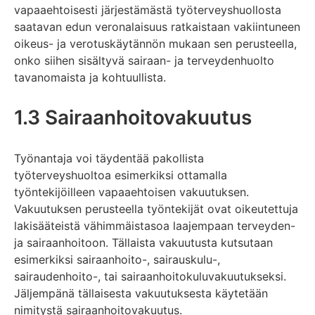
vapaaehtoisesti järjestämästä työterveyshuollosta
saatavan edun veronalaisuus ratkaistaan vakiintuneen
oikeus- ja verotuskäytännön mukaan sen perusteella,
onko siihen sisältyvä sairaan- ja terveydenhuolto
tavanomaista ja kohtuullista.
1.3 Sairaanhoitovakuutus
Työnantaja voi täydentää pakollista
työterveyshuoltoa esimerkiksi ottamalla
työntekijöilleen vapaaehtoisen vakuutuksen.
Vakuutuksen perusteella työntekijät ovat oikeutettuja
lakisääteistä vähimmäistasoa laajempaan terveyden-
ja sairaanhoitoon. Tällaista vakuutusta kutsutaan
esimerkiksi sairaanhoito-, sairauskulu-,
sairaudenhoito-, tai sairaanhoitokuluvakuutukseksi.
Jäljempänä tällaisesta vakuutuksesta käytetään
nimitystä sairaanhoitovakuutus.