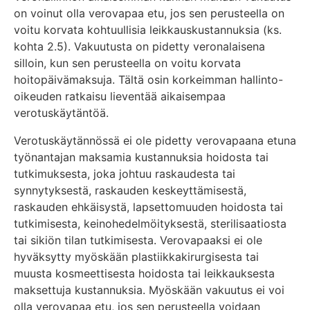
on voinut olla verovapaa etu, jos sen perusteella on
voitu korvata kohtuullisia leikkauskustannuksia (ks.
kohta 2.5). Vakuutusta on pidetty veronalaisena
silloin, kun sen perusteella on voitu korvata
hoitopäivämaksuja. Tältä osin korkeimman hallinto-
oikeuden ratkaisu lieventää aikaisempaa
verotuskäytäntöä.
Verotuskäytännössä ei ole pidetty verovapaana etuna
työnantajan maksamia kustannuksia hoidosta tai
tutkimuksesta, joka johtuu raskaudesta tai
synnytyksestä, raskauden keskeyttämisestä,
raskauden ehkäisystä, lapsettomuuden hoidosta tai
tutkimisesta, keinohedelmöityksestä, sterilisaatiosta
tai sikiön tilan tutkimisesta. Verovapaaksi ei ole
hyväksytty myöskään plastiikkakirurgisesta tai
muusta kosmeettisesta hoidosta tai leikkauksesta
maksettuja kustannuksia. Myöskään vakuutus ei voi
olla verovapaa etu, jos sen perusteella voidaan