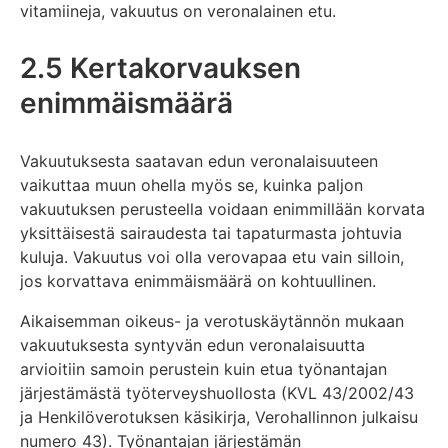
vitamiineja, vakuutus on veronalainen etu.
2.5 Kertakorvauksen
enimmäismäärä
Vakuutuksesta saatavan edun veronalaisuuteen
vaikuttaa muun ohella myös se, kuinka paljon
vakuutuksen perusteella voidaan enimmillään korvata
yksittäisestä sairaudesta tai tapaturmasta johtuvia
kuluja. Vakuutus voi olla verovapaa etu vain silloin,
jos korvattava enimmäismäärä on kohtuullinen.
Aikaisemman oikeus- ja verotuskäytännön mukaan
vakuutuksesta syntyvän edun veronalaisuutta
arvioitiin samoin perustein kuin etua työnantajan
järjestämästä työterveyshuollosta (KVL 43/2002/43
ja Henkilöverotuksen käsikirja, Verohallinnon julkaisu
numero 43). Työnantajan järjestämän