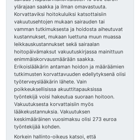
ylärajaan saakka ja ilman omavastuuta.
Korvattaviksi hoitokuluiksi katsottaisiin
vakuutusehtojen mukaan sairauden tai
vamman tutkimuksesta ja hoidosta aiheutuvat
kustannukset, mukaan luettuna muun muassa
leikkauskustannukset sekä sairaalan
hoitopäivämaksut vakuutuskirjassa mainittuun
enimmäiskorvausmäärään saakka.
Erikoislääkärin antaman hoidon ja määräämien
tutkimusten korvattavuuden edellytyksenä olisi
työterveyslääkärin lähete. Vain
poikkeuksellisissa akuuttitapauksissa
työntekijä voisi hakeutua suoraan hoitoon.
Vakuutuksesta korvattaisiin myös
lääkekustannuksia. Vakuutuksen
keskimääräinen vuosimaksu olisi 273 euroa
työntekijää kohden.
Korkein hallinto-oikeus katsoi, että