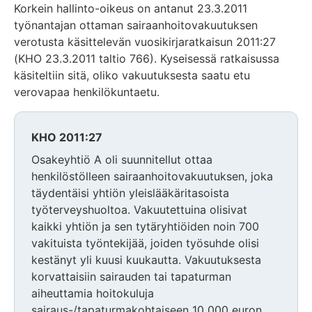
Korkein hallinto-oikeus on antanut 23.3.2011
työnantajan ottaman sairaanhoitovakuutuksen
verotusta käsittelevän vuosikirjaratkaisun 2011:27
(KHO 23.3.2011 taltio 766). Kyseisessä ratkaisussa
käsiteltiin sitä, oliko vakuutuksesta saatu etu
verovapaa henkilökuntaetu.
KHO 2011:27
Osakeyhtiö A oli suunnitellut ottaa
henkilöstölleen sairaanhoitovakuutuksen, joka
täydentäisi yhtiön yleislääkäritasoista
työterveyshuoltoa. Vakuutettuina olisivat
kaikki yhtiön ja sen tytäryhtiöiden noin 700
vakituista työntekijää, joiden työsuhde olisi
kestänyt yli kuusi kuukautta. Vakuutuksesta
korvattaisiin sairauden tai tapaturman
aiheuttamia hoitokuluja
sairaus-/tapaturmakohtaiseen 10 000 euron