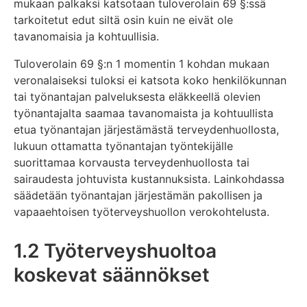
mukaan palkaksi katsotaan tuloverolain 69 §:ssä
tarkoitetut edut siltä osin kuin ne eivät ole
tavanomaisia ja kohtuullisia.
Tuloverolain 69 §:n 1 momentin 1 kohdan mukaan
veronalaiseksi tuloksi ei katsota koko henkilökunnan
tai työnantajan palveluksesta eläkkeellä olevien
työnantajalta saamaa tavanomaista ja kohtuullista
etua työnantajan järjestämästä terveydenhuollosta,
lukuun ottamatta työnantajan työntekijälle
suorittamaa korvausta terveydenhuollosta tai
sairaudesta johtuvista kustannuksista. Lainkohdassa
säädetään työnantajan järjestämän pakollisen ja
vapaaehtoisen työterveyshuollon verokohtelusta.
1.2 Työterveyshuoltoa
koskevat säännökset