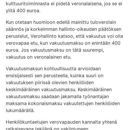
kulttuuritoiminnasta ei pidetä veronalaisena, jos se ei
ylitä 400 euroa.
Kun otetaan huomioon edellä mainittu tuloverolain
säännös ja korkeimman hallinto-oikeuden päätöksen
perustelut, Verohallinto katsoo, että vakuutus voi olla
verovapaa etu, kun vakuutusmaksu on enintään 400
euroa. Jos vakuutusmaksu on tätä suurempi,
vakuutus on veronalainen etu.
Vakuutusmaksun kohtuullisuutta arvioidaan
ensisijaisesti sen perusteella, kuinka suuri on
vakuutuksen piirissä olevien henkilöiden
keskimääräinen vakuutusmaksu. Keskimääräinen
vakuutusmaksu saadaan jakamalla työnantajan
maksama kokonaismaksu vakuutettujen henkilöiden
lukumäärällä.
Henkilökuntaetujen verovapauden kannalta yhtenä
ratkaisevana tekijänä on vakiintuneen