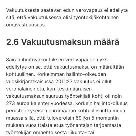
Vakuutuksesta saatavan edun verovapaus ei edellytä
sitä, että vakuutuksessa olisi työntekijäkohtainen
omavastuuosuus.
2.6 Vakuutusmaksun määrä
Sairaanhoitovakuutuksen verovapauden yksi
edellytys on se, että vakuutusmaksu on määrältään
kohtuullinen. Korkeimman hallinto-oikeuden
vuosikirjaratkaisussa 2011:27 vakuutus ei ollut
veronalainen etu, kun keskimääräisen
vakuutusmaksun suuruus työntekijää kohti oli noin
273 euroa kalenterivuodessa. Korkein hallinto-oikeus
perusteli kyseisen euromäärän kohtuullisuutta muun
muassa sillä, että tuloverolain 69 §:n 5 momentin
mukaan vuosittaista etua työnantajan tarjoamasta
työntekijän omaehtoisesta liikunta- tai