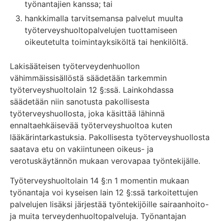
työnantajien kanssa; tai
hankkimalla tarvitsemansa palvelut muulta
työterveyshuoltopalvelujen tuottamiseen
oikeutetulta toimintayksiköltä tai henkilöltä.
Lakisääteisen työterveydenhuollon
vähimmäissisällöstä säädetään tarkemmin
työterveyshuoltolain 12 §:ssä. Lainkohdassa
säädetään niin sanotusta pakollisesta
työterveyshuollosta, joka käsittää lähinnä
ennaltaehkäisevää työterveyshuoltoa kuten
lääkärintarkastuksia. Pakollisesta työterveyshuollosta
saatava etu on vakiintuneen oikeus- ja
verotuskäytännön mukaan verovapaa työntekijälle.
Työterveyshuoltolain 14 §:n 1 momentin mukaan
työnantaja voi kyseisen lain 12 §:ssä tarkoitettujen
palvelujen lisäksi järjestää työntekijöille sairaanhoito-
ja muita terveydenhuoltopalveluja. Työnantajan