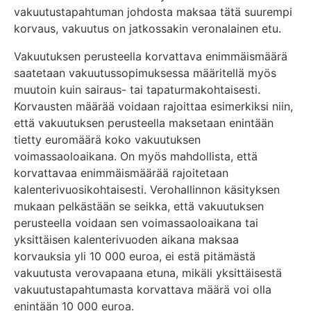
vakuutustapahtuman johdosta maksaa tätä suurempi
korvaus, vakuutus on jatkossakin veronalainen etu.
Vakuutuksen perusteella korvattava enimmäismäärä
saatetaan vakuutussopimuksessa määritellä myös
muutoin kuin sairaus- tai tapaturmakohtaisesti.
Korvausten määrää voidaan rajoittaa esimerkiksi niin,
että vakuutuksen perusteella maksetaan enintään
tietty euromäärä koko vakuutuksen
voimassaoloaikana. On myös mahdollista, että
korvattavaa enimmäismäärää rajoitetaan
kalenterivuosikohtaisesti. Verohallinnon käsityksen
mukaan pelkästään se seikka, että vakuutuksen
perusteella voidaan sen voimassaoloaikana tai
yksittäisen kalenterivuoden aikana maksaa
korvauksia yli 10 000 euroa, ei estä pitämästä
vakuutusta verovapaana etuna, mikäli yksittäisestä
vakuutustapahtumasta korvattava määrä voi olla
enintään 10 000 euroa.