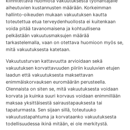
kiinnitettävä huomiota vakuutuksesta työnantajalle
aiheutuvien kustannusten määrään. Korkeimman
hallinto-oikeuden mukaan vakuutuksen kautta
toteutettua etua terveydenhuollosta ei kuitenkaan
voida pitää tavanomaisena ja kohtuullisena
pelkästään vakuutusmaksujen määrää
tarkastelemalla, vaan on otettava huomioon myös se,
mitä vakuutuksesta katetaan.
Vakuutusturvan kattavuutta arvioidaan sekä
vakuutuksen korvattavuuden piiriin kuuluvien etujen
laadun että vakuutuksesta maksettavan
enimmäiskorvauksen euromäärän perusteella.
Olennaista on siten se, mitä vakuutuksesta voidaan
korvata ja kuinka suuri korvaus voidaan enimmillään
maksaa yksittäisestä sairaustapauksesta tai
tapaturmasta. Sen sijaan sillä, toteutuuko
vakuutustapahtuma ja korvataanko vakuutuksesta
todellisuudessa ikinä mitään, ei ole merkitystä.