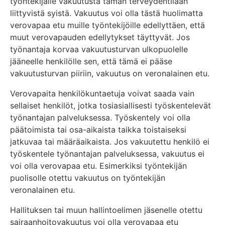
työntekijälle vakuutusta tämän terveydentilaan
liittyvistä syistä. Vakuutus voi olla tästä huolimatta
verovapaa etu muille työntekijöille edellyttäen, että
muut verovapauden edellytykset täyttyvät. Jos
työnantaja korvaa vakuutusturvan ulkopuolelle
jääneelle henkilölle sen, että tämä ei pääse
vakuutusturvan piiriin, vakuutus on veronalainen etu.
Verovapaita henkilökuntaetuja voivat saada vain
sellaiset henkilöt, jotka tosiasiallisesti työskentelevät
työnantajan palveluksessa. Työskentely voi olla
päätoimista tai osa-aikaista taikka toistaiseksi
jatkuvaa tai määräaikaista. Jos vakuutettu henkilö ei
työskentele työnantajan palveluksessa, vakuutus ei
voi olla verovapaa etu. Esimerkiksi työntekijän
puolisolle otettu vakuutus on työntekijän
veronalainen etu.
Hallituksen tai muun hallintoelimen jäsenelle otettu
sairaanhoitovakuutus voi olla verovapaa etu