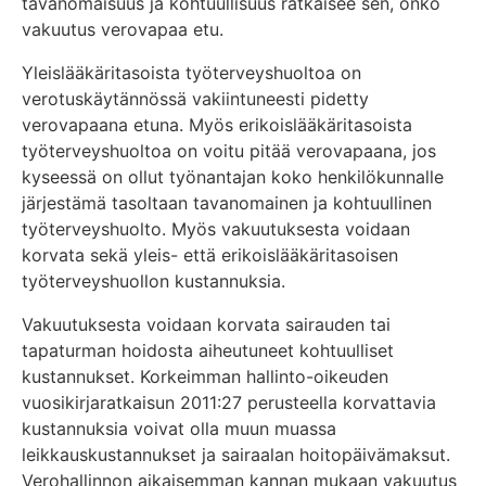
tavanomaisuus ja kohtuullisuus ratkaisee sen, onko
vakuutus verovapaa etu.
Yleislääkäritasoista työterveyshuoltoa on
verotuskäytännössä vakiintuneesti pidetty
verovapaana etuna. Myös erikoislääkäritasoista
työterveyshuoltoa on voitu pitää verovapaana, jos
kyseessä on ollut työnantajan koko henkilökunnalle
järjestämä tasoltaan tavanomainen ja kohtuullinen
työterveyshuolto. Myös vakuutuksesta voidaan
korvata sekä yleis- että erikoislääkäritasoisen
työterveyshuollon kustannuksia.
Vakuutuksesta voidaan korvata sairauden tai
tapaturman hoidosta aiheutuneet kohtuulliset
kustannukset. Korkeimman hallinto-oikeuden
vuosikirjaratkaisun 2011:27 perusteella korvattavia
kustannuksia voivat olla muun muassa
leikkauskustannukset ja sairaalan hoitopäivämaksut.
Verohallinnon aikaisemman kannan mukaan vakuutus