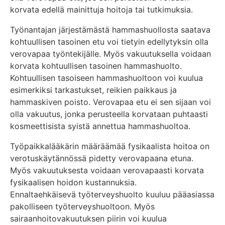
korvata edellä mainittuja hoitoja tai tutkimuksia.
Työnantajan järjestämästä hammashuollosta saatava
kohtuullisen tasoinen etu voi tietyin edellytyksin olla
verovapaa työntekijälle. Myös vakuutuksella voidaan
korvata kohtuullisen tasoinen hammashuolto.
Kohtuullisen tasoiseen hammashuoltoon voi kuulua
esimerkiksi tarkastukset, reikien paikkaus ja
hammaskiven poisto. Verovapaa etu ei sen sijaan voi
olla vakuutus, jonka perusteella korvataan puhtaasti
kosmeettisista syistä annettua hammashuoltoa.
Työpaikkalääkärin määräämää fysikaalista hoitoa on
verotuskäytännössä pidetty verovapaana etuna.
Myös vakuutuksesta voidaan verovapaasti korvata
fysikaalisen hoidon kustannuksia.
Ennaltaehkäisevä työterveyshuolto kuuluu pääasiassa
pakolliseen työterveyshuoltoon. Myös
sairaanhoitovakuutuksen piirin voi kuulua