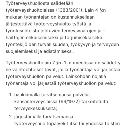
Työterveyshuollosta säädetään
työterveyshuoltolaissa (1383/2001). Lain 4 §:n
mukaan työnantajan on kustannuksellaan
järjestettävä työterveyshuolto työstä ja
työolosuhteista johtuvien terveysvaarojen ja -
haittojen ehkäisemiseksi ja torjumiseksi sekä
työntekijöiden turvallisuuden, työkyvyn ja terveyden
suojelemiseksi ja edistämiseksi.
Työterveyshuoltolain 7 §:n 1 momentissa on säädetty
ne vaihtoehtoiset tavat, joilla työnantaja voi järjestää
työterveyshuollon palvelut. Lainkohdan nojalla
työnantaja voi järjestää työterveyshuollon palvelut:
hankkimalla tarvitsemansa palvelut
kansanterveyslaissa (66/1972) tarkoitetulta
terveyskeskukselta;
järjestämällä tarvitsemansa
työterveyshuoltopalvelut itse tai yhdessä toisten