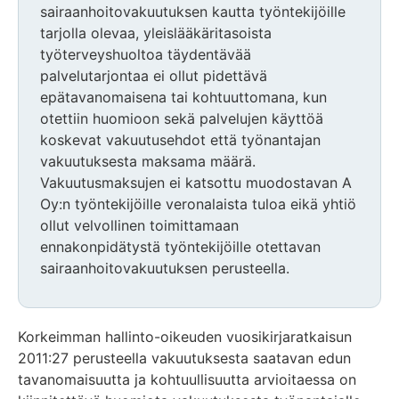
sairaanhoitovakuutuksen kautta työntekijöille
tarjolla olevaa, yleislääkäritasoista
työterveyshuoltoa täydentävää
palvelutarjontaa ei ollut pidettävä
epätavanomaisena tai kohtuuttomana, kun
otettiin huomioon sekä palvelujen käyttöä
koskevat vakuutusehdot että työnantajan
vakuutuksesta maksama määrä.
Vakuutusmaksujen ei katsottu muodostavan A
Oy:n työntekijöille veronalaista tuloa eikä yhtiö
ollut velvollinen toimittamaan
ennakonpidätystä työntekijöille otettavan
sairaanhoitovakuutuksen perusteella.
Korkeimman hallinto-oikeuden vuosikirjaratkaisun
2011:27 perusteella vakuutuksesta saatavan edun
tavanomaisuutta ja kohtuullisuutta arvioitaessa on