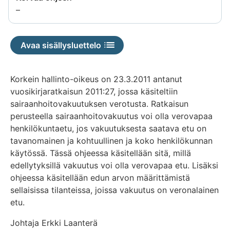
Tietoa
–
ei
saatavilla
Avaa sisällysluettelo
Korkein hallinto-oikeus on 23.3.2011 antanut
vuosikirjaratkaisun 2011:27, jossa käsiteltiin
sairaanhoitovakuutuksen verotusta. Ratkaisun
perusteella sairaanhoitovakuutus voi olla verovapaa
henkilökuntaetu, jos vakuutuksesta saatava etu on
tavanomainen ja kohtuullinen ja koko henkilökunnan
käytössä. Tässä ohjeessa käsitellään sitä, millä
edellytyksillä vakuutus voi olla verovapaa etu. Lisäksi
ohjeessa käsitellään edun arvon määrittämistä
sellaisissa tilanteissa, joissa vakuutus on veronalainen
etu.
Johtaja Erkki Laanterä