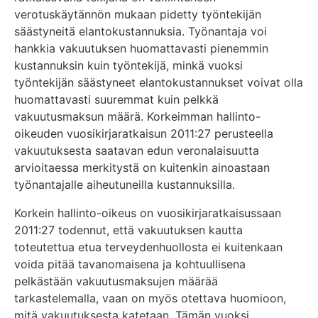
verotuskäytännön mukaan pidetty työntekijän
säästyneitä elantokustannuksia. Työnantaja voi
hankkia vakuutuksen huomattavasti pienemmin
kustannuksin kuin työntekijä, minkä vuoksi
työntekijän säästyneet elantokustannukset voivat olla
huomattavasti suuremmat kuin pelkkä
vakuutusmaksun määrä. Korkeimman hallinto-
oikeuden vuosikirjaratkaisun 2011:27 perusteella
vakuutuksesta saatavan edun veronalaisuutta
arvioitaessa merkitystä on kuitenkin ainoastaan
työnantajalle aiheutuneilla kustannuksilla.
Korkein hallinto-oikeus on vuosikirjaratkaisussaan
2011:27 todennut, että vakuutuksen kautta
toteutettua etua terveydenhuollosta ei kuitenkaan
voida pitää tavanomaisena ja kohtuullisena
pelkästään vakuutusmaksujen määrää
tarkastelemalla, vaan on myös otettava huomioon,
mitä vakuutuksesta katetaan. Tämän vuoksi