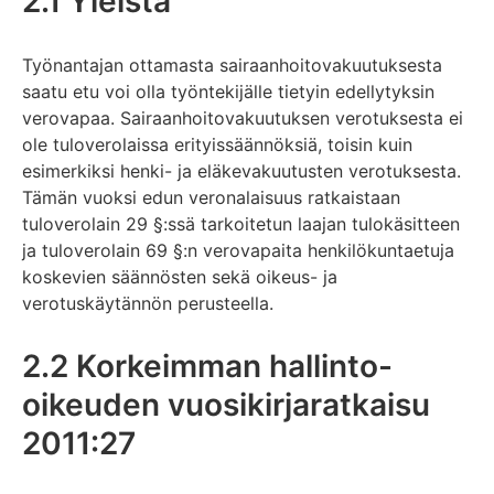
2.1 Yleistä
Työnantajan ottamasta sairaanhoitovakuutuksesta
saatu etu voi olla työntekijälle tietyin edellytyksin
verovapaa. Sairaanhoitovakuutuksen verotuksesta ei
ole tuloverolaissa erityissäännöksiä, toisin kuin
esimerkiksi henki- ja eläkevakuutusten verotuksesta.
Tämän vuoksi edun veronalaisuus ratkaistaan
tuloverolain 29 §:ssä tarkoitetun laajan tulokäsitteen
ja tuloverolain 69 §:n verovapaita henkilökuntaetuja
koskevien säännösten sekä oikeus- ja
verotuskäytännön perusteella.
2.2 Korkeimman hallinto-
oikeuden vuosikirjaratkaisu
2011:27