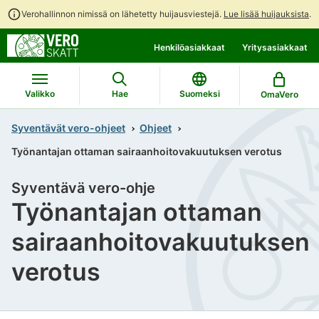
Verohallinnon nimissä on lähetetty huijausviestejä.
Lue lisää huijauksista
.
Siirry
Siirry
Henkilöasiakkaat
Yritysasiakkaat
suoraan
koko
sisältöön
sivuston
hakuun
Valikko
Hae
Suomeksi
OmaVero
Syventävät vero-ohjeet
Ohjeet
Työnantajan ottaman sairaanhoitovakuutuksen verotus
Syventävä vero-ohje
Työnantajan ottaman
sairaanhoitovakuutuksen
verotus