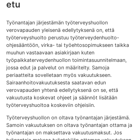
etu
Työnantajan järjestämän työterveyshuollon
verovapauden yleisenä edellytyksenä on, että
työterveyshuolto perustuu työterveydenhuolto-
ohjesääntöön, virka- tai työehtosopimukseen taikka
muuhun vastaavaan asiakirjaan kuten
työpaikkaterveydenhuollon toimintasuunnitelmaan,
jossa edut ja palvelut on määritelty. Samoja
periaatteita sovelletaan myös vakuutukseen.
Sairaanhoitovakuutuksesta saatavan edun
verovapauden yhtenä edellytyksenä on se, että
vakuutusta koskevat ohjeet ja säännöt lisätään
työterveyshuoltoa koskeviin ohjeisiin.
Työterveyshuollon on oltava työnantajan järjestämä.
Samoin vakuutuksen on oltava työnantajan ottama ja
työnantajan on maksettava vakuutusmaksut. Jos