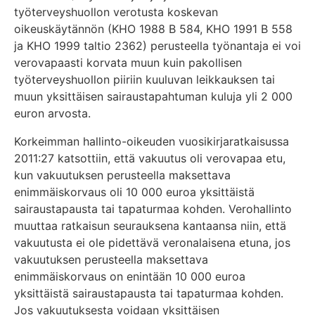
työterveyshuollon verotusta koskevan
oikeuskäytännön (KHO 1988 B 584, KHO 1991 B 558
ja KHO 1999 taltio 2362) perusteella työnantaja ei voi
verovapaasti korvata muun kuin pakollisen
työterveyshuollon piiriin kuuluvan leikkauksen tai
muun yksittäisen sairaustapahtuman kuluja yli 2 000
euron arvosta.
Korkeimman hallinto-oikeuden vuosikirjaratkaisussa
2011:27 katsottiin, että vakuutus oli verovapaa etu,
kun vakuutuksen perusteella maksettava
enimmäiskorvaus oli 10 000 euroa yksittäistä
sairaustapausta tai tapaturmaa kohden. Verohallinto
muuttaa ratkaisun seurauksena kantaansa niin, että
vakuutusta ei ole pidettävä veronalaisena etuna, jos
vakuutuksen perusteella maksettava
enimmäiskorvaus on enintään 10 000 euroa
yksittäistä sairaustapausta tai tapaturmaa kohden.
Jos vakuutuksesta voidaan yksittäisen