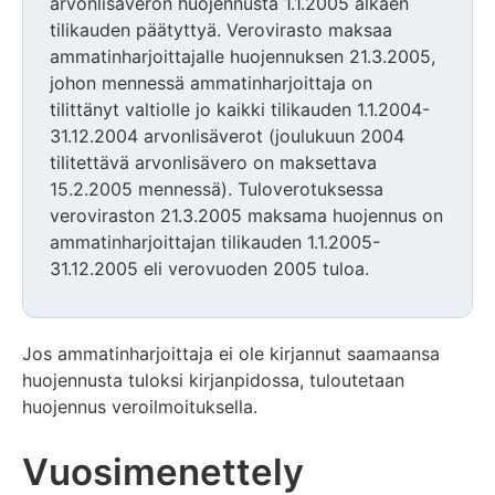
arvonlisäveron huojennusta 1.1.2005 alkaen
tilikauden päätyttyä. Verovirasto maksaa
ammatinharjoittajalle huojennuksen 21.3.2005,
johon mennessä ammatinharjoittaja on
tilittänyt valtiolle jo kaikki tilikauden 1.1.2004-
31.12.2004 arvonlisäverot (joulukuun 2004
tilitettävä arvonlisävero on maksettava
15.2.2005 mennessä). Tuloverotuksessa
veroviraston 21.3.2005 maksama huojennus on
ammatinharjoittajan tilikauden 1.1.2005-
31.12.2005 eli verovuoden 2005 tuloa.
Jos ammatinharjoittaja ei ole kirjannut saamaansa
huojennusta tuloksi kirjanpidossa, tuloutetaan
huojennus veroilmoituksella.
Vuosimenettely