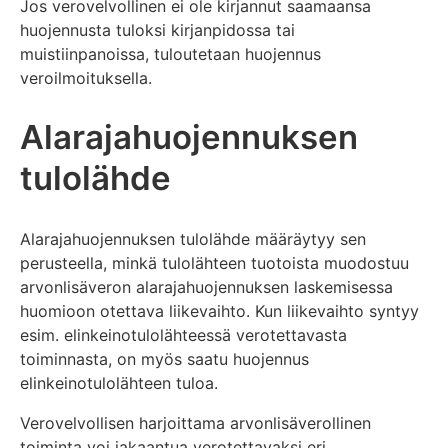
Jos verovelvollinen ei ole kirjannut saamaansa
huojennusta tuloksi kirjanpidossa tai
muistiinpanoissa, tuloutetaan huojennus
veroilmoituksella.
Alarajahuojennuksen
tulolähde
Alarajahuojennuksen tulolähde määräytyy sen
perusteella, minkä tulolähteen tuotoista muodostuu
arvonlisäveron alarajahuojennuksen laskemisessa
huomioon otettava liikevaihto. Kun liikevaihto syntyy
esim. elinkeinotulolähteessä verotettavasta
toiminnasta, on myös saatu huojennus
elinkeinotulolähteen tuloa.
Verovelvollisen harjoittama arvonlisäverollinen
toiminta voi jakaantua verotettavaksi eri