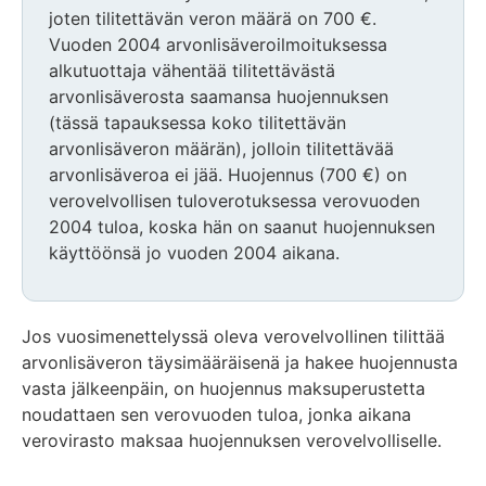
joten tilitettävän veron määrä on 700 €.
Vuoden 2004 arvonlisäveroilmoituksessa
alkutuottaja vähentää tilitettävästä
arvonlisäverosta saamansa huojennuksen
(tässä tapauksessa koko tilitettävän
arvonlisäveron määrän), jolloin tilitettävää
arvonlisäveroa ei jää. Huojennus (700 €) on
verovelvollisen tuloverotuksessa verovuoden
2004 tuloa, koska hän on saanut huojennuksen
käyttöönsä jo vuoden 2004 aikana.
Jos vuosimenettelyssä oleva verovelvollinen tilittää
arvonlisäveron täysimääräisenä ja hakee huojennusta
vasta jälkeenpäin, on huojennus maksuperustetta
noudattaen sen verovuoden tuloa, jonka aikana
verovirasto maksaa huojennuksen verovelvolliselle.