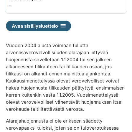
Tietoa
–
ei
saatavilla
Avaa sisällysluettelo
Vuoden 2004 alusta voimaan tullutta
arvonlisäverovelvollisuuden alarajaan liittyvää
huojennusta sovelletaan 1.1.2004 tai sen jälkeen
alkaneeseen tilikauteen tai tilikauden osaan, jos
tilikausi on alkanut ennen mainittua ajankohtaa.
Kuukausimenettelyssä olevat verovelvolliset voivat
hakea huojennusta tilikauden päätyttyä, ensimmäisen
kerran kuitenkin vasta 1.1.2005. Vuosimenettelyssä
olevat verovelvolliset vähentävät huojennuksen itse
verokaudelta tilitettävästä verosta.
Alarajahuojennusta ei ole erikseen säädetty
verovapaaksi tuloksi, joten se on tuloverotuksessa