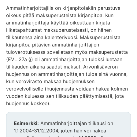
Ammatinharjoittajilla on kirjanpitolakiin perustuva
oikeus pitää maksuperusteista kirjanpitoa. Kun
ammatinharjoittaja käyttää oikeuttaan kirjata
liiketapahtumat maksuperusteisesti, on hänen
tilikautensa aina kalenterivuosi. Maksuperusteista
kirjanpitoa pitävien ammatinharjoittajien
tuloverotuksessa sovelletaan myös maksuperustetta
(EVL 27a §) eli ammatinharjoittajan tuloksi luetaan
tilikauden aikana saadut maksut. Arvonlisäveron
huojennus on ammatinharjoittajan tuloa sinä vuonna,
kun verovirasto maksaa huojennuksen
verovelvolliselle (huojennusta voidaan hakea kolmen
vuoden kuluessa sen tilikauden päättymisestä, jota
huojennus koskee).
Esimerkki:
Ammatinharjoittajan tilikausi on
1.1.2004-31.12.2004, joten hän voi hakea