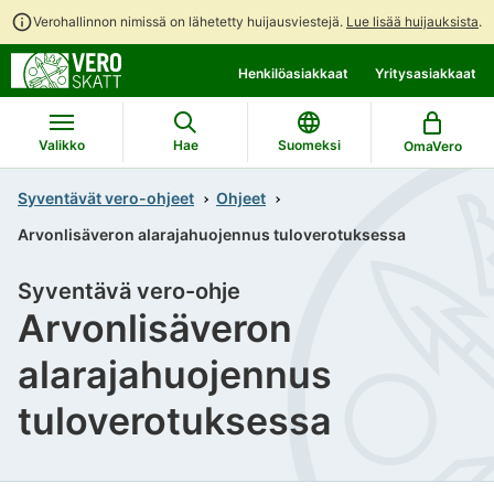
Verohallinnon nimissä on lähetetty huijausviestejä.
Lue lisää huijauksista
.
Siirry
Siirry
Henkilöasiakkaat
Yritysasiakkaat
suoraan
koko
sisältöön
sivuston
hakuun
Valikko
Hae
Suomeksi
OmaVero
Syventävät vero-ohjeet
Ohjeet
Arvonlisäveron alarajahuojennus tuloverotuksessa
Syventävä vero-ohje
Arvonlisäveron
alarajahuojennus
tuloverotuksessa