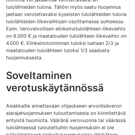
tulolähteiden tulona. Tällöin myös saatu huojennus
jaetaan verotettavaksi kyseisten tulolähteiden tulona
tulolähteiden liikevaihtojen osoittamassa suhteessa.
Esim. Verovelvollisen elinkeinotulolähteen liikevaihto
on 8.000 € ja maatalouden tulolähteen liikevaihto on
4.000 €. Elinkeinotoiminnan tuloksi luetaan 2/3 ja
maatalouden tulolähteen tuloksi 1/3 saadusta
huojennuksesta.
Soveltaminen
verotuskäytännössä
Asiakkaille annettavaan ohjaukseen arvonlisäveron
alarajahuojennuksen tulouttamisesta on kiinnitettävä
erityistä huomiota. Vääränä verovuonna tai väärässä
tulolähteessä tuloutettuihin huojennuksiin ei ole
pääsääntöisesti tarkoituksenmukaista jälkikäteen