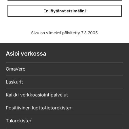
En löytänyt etsimääni
Sivu on viimeksi päivitetty 7.3.2005
Asioi verkossa
OmaVero
Laskurit
Kaikki verkkoasiointipalvelut
Positiivinen luottotietorekisteri
Tulorekisteri