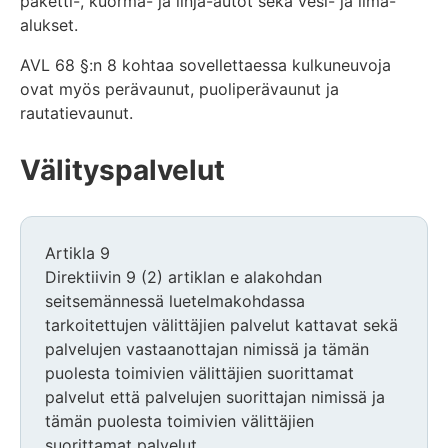
paketti-, kuorma- ja linja-autot sekä vesi- ja ilma-
alukset.
AVL 68 §:n 8 kohtaa sovellettaessa kulkuneuvoja
ovat myös perävaunut, puoliperävaunut ja
rautatievaunut.
Välityspalvelut
Artikla 9
Direktiivin 9 (2) artiklan e alakohdan
seitsemännessä luetelmakohdassa
tarkoitettujen välittäjien palvelut kattavat sekä
palvelujen vastaanottajan nimissä ja tämän
puolesta toimivien välittäjien suorittamat
palvelut että palvelujen suorittajan nimissä ja
tämän puolesta toimivien välittäjien
suorittamat palvelut.