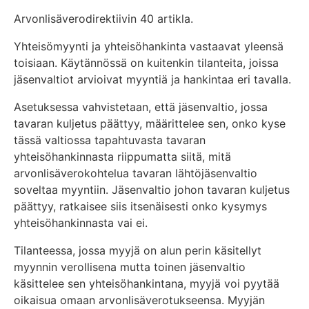
Arvonlisäverodirektiivin 40 artikla.
Yhteisömyynti ja yhteisöhankinta vastaavat yleensä
toisiaan. Käytännössä on kuitenkin tilanteita, joissa
jäsenvaltiot arvioivat myyntiä ja hankintaa eri tavalla.
Asetuksessa vahvistetaan, että jäsenvaltio, jossa
tavaran kuljetus päättyy, määrittelee sen, onko kyse
tässä valtiossa tapahtuvasta tavaran
yhteisöhankinnasta riippumatta siitä, mitä
arvonlisäverokohtelua tavaran lähtöjäsenvaltio
soveltaa myyntiin. Jäsenvaltio johon tavaran kuljetus
päättyy, ratkaisee siis itsenäisesti onko kysymys
yhteisöhankinnasta vai ei.
Tilanteessa, jossa myyjä on alun perin käsitellyt
myynnin verollisena mutta toinen jäsenvaltio
käsittelee sen yhteisöhankintana, myyjä voi pyytää
oikaisua omaan arvonlisäverotukseensa. Myyjän