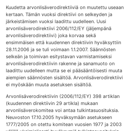
Kuudetta arvonlisäverodirektiiviä on muutettu useaan
kertaan. Tämän vuoksi direktiivi on selkeyden ja
järkeistämisen vuoksi laadittu uudelleen. Uusi
arvonlisäverodirektiivi 2006/112/EY (jäljempänä
arvonlisäverodirektiivi) joka korvaa sekä
ensimmäisen että kuudennen direktiivin hyväksyttiin
28.11.2006 ja se tuli voimaan 1.1.2007. Säännösten
selkeän ja toimivan esitystavan varmistamiseksi
arvonlisäverodirektiivin rakenne ja sanamuoto on
laadittu uudelleen mutta se ei pääsääntöisesti muuta
aiempien säännösten sisältöä. Arvonlisäverodirektiivi
ei myöskään muuta asetuksen sisältöä.
Arvonlisäverodirektiivin (2006/112/EY) 398 artiklan
(kuudennen direktiivin 29 artikla) mukaan
arvonlisäverokomitea voi antaa tulkintasuosituksia.
Neuvoston 17.10.2005 hyväksymään asetukseen
1777/2005 on otettu komitean vuosien 1977 ja 2003