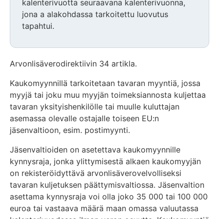
kalenterivuotta seuraavana kalenterivuonna,
jona a alakohdassa tarkoitettu luovutus
tapahtui.
Arvonlisäverodirektiivin 34 artikla.
Kaukomyynnillä tarkoitetaan tavaran myyntiä, jossa
myyjä tai joku muu myyjän toimeksiannosta kuljettaa
tavaran yksityishenkilölle tai muulle kuluttajan
asemassa olevalle ostajalle toiseen EU:n
jäsenvaltioon, esim. postimyynti.
Jäsenvaltioiden on asetettava kaukomyynnille
kynnysraja, jonka ylittymisestä alkaen kaukomyyjän
on rekisteröidyttävä arvonlisäverovelvolliseksi
tavaran kuljetuksen päättymisvaltiossa. Jäsenvaltion
asettama kynnysraja voi olla joko 35 000 tai 100 000
euroa tai vastaava määrä maan omassa valuutassa