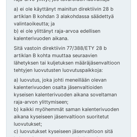
a) ei ole käyttänyt mainitun direktiivin 28 b
artiklan B kohdan 3 alakohdassa säädettyä
valintaoikeutta; ja
b) ei ole ylittänyt raja-arvoa edellisen
kalenterivuoden aikana.
Sitä vastoin direktiivin 77/388/ETY 28 b
artiklan B kohta muuttaa seuraavien
lähetyksen tai kuljetuksen määräjäsenvaltioon
tehtyjen luovutusten luovutuspaikkoja:
a) luovutus, joka johti meneillään olevan
kalenterivuoden osalta jäsenvaltioiden
kyseisen kalenterivuoden aikana soveltaman
raja-arvon ylittymiseen;
b) kaikki myöhemmät saman kalenterivuoden
aikana kyseiseen jäsenvaltioon suoritetut
luovutukset;
c) luovutukset kyseiseen jäsenvaltioon sitä