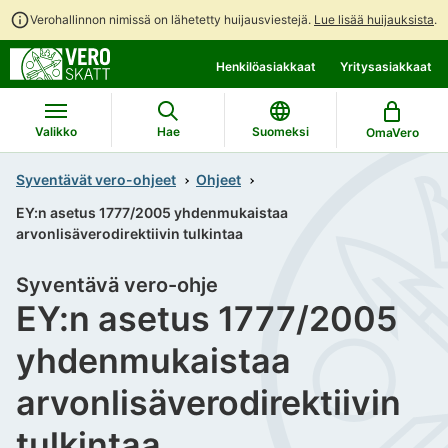
Verohallinnon nimissä on lähetetty huijausviestejä.
Lue lisää huijauksista
.
Siirry
Siirry
Henkilöasiakkaat
Yritysasiakkaat
suoraan
koko
sisältöön
sivuston
hakuun
Valikko
Hae
Suomeksi
OmaVero
Syventävät vero-ohjeet
Ohjeet
EY:n asetus 1777/2005 yhdenmukaistaa
arvonlisäverodirektiivin tulkintaa
Syventävä vero-ohje
EY:n asetus 1777/2005
yhdenmukaistaa
arvonlisäverodirektiivin
tulkintaa