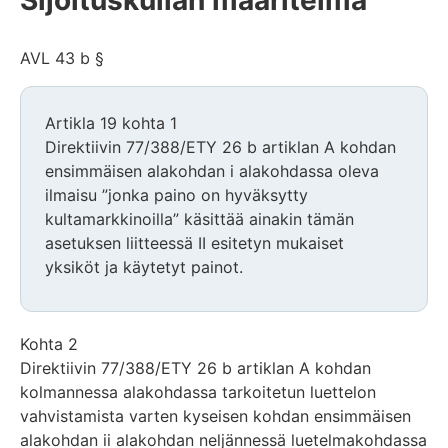
Sijoituskullan määritelmä
AVL 43 b §
Artikla 19 kohta 1
Direktiivin 77/388/ETY 26 b artiklan A kohdan
ensimmäisen alakohdan i alakohdassa oleva
ilmaisu ”jonka paino on hyväksytty
kultamarkkinoilla” käsittää ainakin tämän
asetuksen liitteessä II esitetyn mukaiset
yksiköt ja käytetyt painot.
Kohta 2
Direktiivin 77/388/ETY 26 b artiklan A kohdan
kolmannessa alakohdassa tarkoitetun luettelon
vahvistamista varten kyseisen kohdan ensimmäisen
alakohdan ii alakohdan neljännessä luetelmakohdassa