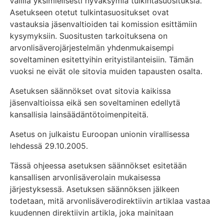
välillä yksimielisesti hyväksymiä tulkintasuosituksia.
Asetukseen otetut tulkintasuositukset ovat
vastauksia jäsenvaltioiden tai komission esittämiin
kysymyksiin. Suositusten tarkoituksena on
arvonlisäverojärjestelmän yhdenmukaisempi
soveltaminen esitettyihin erityistilanteisiin. Tämän
vuoksi ne eivät ole sitovia muiden tapausten osalta.
Asetuksen säännökset ovat sitovia kaikissa
jäsenvaltioissa eikä sen soveltaminen edellytä
kansallisia lainsäädäntötoimenpiteitä.
Asetus on julkaistu Euroopan unionin virallisessa
lehdessä 29.10.2005.
Tässä ohjeessa asetuksen säännökset esitetään
kansallisen arvonlisäverolain mukaisessa
järjestyksessä. Asetuksen säännöksen jälkeen
todetaan, mitä arvonlisäverodirektiivin artiklaa vastaa
kuudennen direktiivin artikla, joka mainitaan