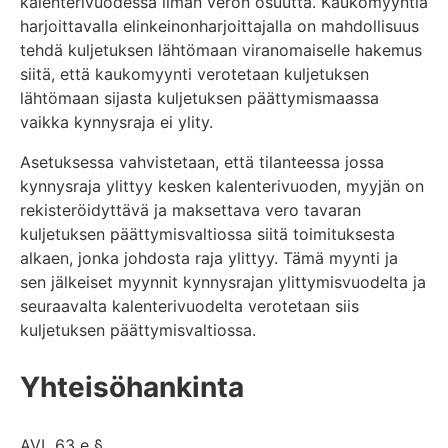
kalenterivuodessa ilman veron osuutta. Kaukomyyntiä
harjoittavalla elinkeinonharjoittajalla on mahdollisuus
tehdä kuljetuksen lähtömaan viranomaiselle hakemus
siitä, että kaukomyynti verotetaan kuljetuksen
lähtömaan sijasta kuljetuksen päättymismaassa
vaikka kynnysraja ei ylity.
Asetuksessa vahvistetaan, että tilanteessa jossa
kynnysraja ylittyy kesken kalenterivuoden, myyjän on
rekisteröidyttävä ja maksettava vero tavaran
kuljetuksen päättymisvaltiossa siitä toimituksesta
alkaen, jonka johdosta raja ylittyy. Tämä myynti ja
sen jälkeiset myynnit kynnysrajan ylittymisvuodelta ja
seuraavalta kalenterivuodelta verotetaan siis
kuljetuksen päättymisvaltiossa.
Yhteisöhankinta
AVL 63 e §