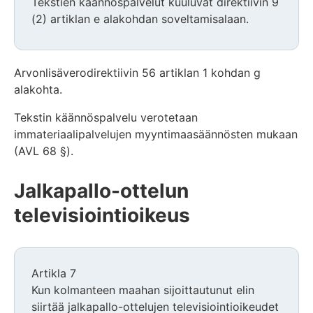
Tekstien käännöspalvelut kuuluvat direktiivin 9
(2) artiklan e alakohdan soveltamisalaan.
Arvonlisäverodirektiivin 56 artiklan 1 kohdan g
alakohta.
Tekstin käännöspalvelu verotetaan
immateriaalipalvelujen myyntimaasäännösten mukaan
(AVL 68 §).
Jalkapallo-ottelun
televisiointioikeus
Artikla 7
Kun kolmanteen maahan sijoittautunut elin
siirtää jalkapallo-ottelujen televisiointioikeudet