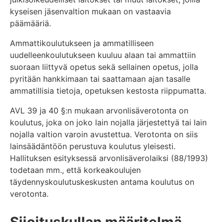
kyseisen jäsenvaltion mukaan on vastaavia
päämääriä.
Ammattikoulutukseen ja ammatilliseen
uudelleenkoulutukseen kuuluu alaan tai ammattiin
suoraan liittyvä opetus sekä sellainen opetus, jolla
pyritään hankkimaan tai saattamaan ajan tasalle
ammatillisia tietoja, opetuksen kestosta riippumatta.
AVL 39 ja 40 §:n mukaan arvonlisäverotonta on
koulutus, joka on joko lain nojalla järjestettyä tai lain
nojalla valtion varoin avustettua. Verotonta on siis
lainsäädäntöön perustuva koulutus yleisesti.
Hallituksen esityksessä arvonlisäverolaiksi (88/1993)
todetaan mm., että korkeakoulujen
täydennyskoulutuskeskusten antama koulutus on
verotonta.