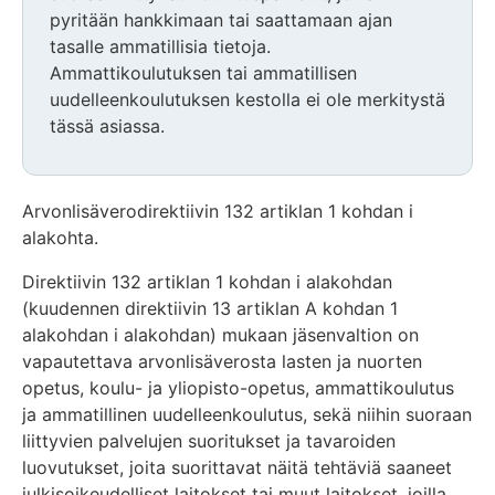
pyritään hankkimaan tai saattamaan ajan
tasalle ammatillisia tietoja.
Ammattikoulutuksen tai ammatillisen
uudelleenkoulutuksen kestolla ei ole merkitystä
tässä asiassa.
Arvonlisäverodirektiivin 132 artiklan 1 kohdan i
alakohta.
Direktiivin 132 artiklan 1 kohdan i alakohdan
(kuudennen direktiivin 13 artiklan A kohdan 1
alakohdan i alakohdan) mukaan jäsenvaltion on
vapautettava arvonlisäverosta lasten ja nuorten
opetus, koulu- ja yliopisto-opetus, ammattikoulutus
ja ammatillinen uudelleenkoulutus, sekä niihin suoraan
liittyvien palvelujen suoritukset ja tavaroiden
luovutukset, joita suorittavat näitä tehtäviä saaneet
julkisoikeudelliset laitokset tai muut laitokset, joilla