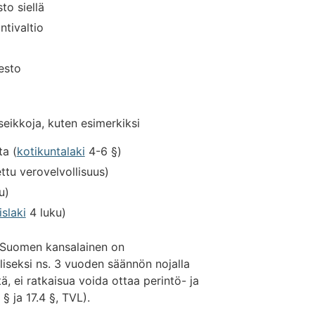
to siellä
ntivaltio
kesto
seikkoja, kuten esimerkiksi
ta (
kotikuntalaki
4-6 §)
ettu verovelvollisuus)
u)
slaki
4 luku)
 Suomen kansalainen on
liseksi ns. 3 vuoden säännön nojalla
ä, ei ratkaisua voida ottaa perintö- ja
 § ja 17.4 §, TVL).