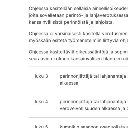
Ohjeessa käsitellään sellaisia aineellisoikeude
joita sovelletaan perintö- ja lahjaverotuksessa
kansainvälisistä perinnöistä ja lahjoista.
Ohjeessa ei varsinaisesti käsitellä verotusmene
myöskään esitetä työmenetelmiin liittyviä ohje
Ohjeessa käsiteltäviä oikeussääntöjä ja sopi
seuraavien kolmen kansainvälisen tilanteen n
luku 3
perinnönjättäjä tai lahjanantaj
alkaessa
luku 4
perinnönjättäjä tai lahjanantaja
verovelvollisuuden alkaessa ja
luku 5
kumpikin saannon osapuolista a