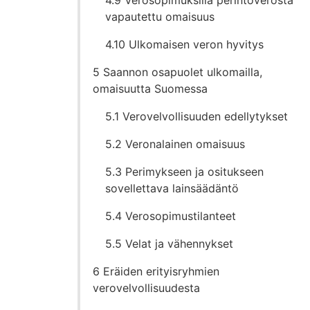
4.9 Verosopimuksilla perintöverosta
vapautettu omaisuus
4.10 Ulkomaisen veron hyvitys
5 Saannon osapuolet ulkomailla,
omaisuutta Suomessa
5.1 Verovelvollisuuden edellytykset
5.2 Veronalainen omaisuus
5.3 Perimykseen ja ositukseen
sovellettava lainsäädäntö
5.4 Verosopimustilanteet
5.5 Velat ja vähennykset
6 Eräiden erityisryhmien
verovelvollisuudesta