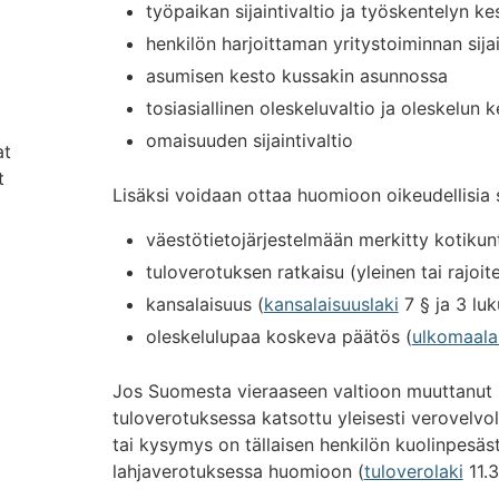
työpaikan sijaintivaltio ja työskentelyn kes
henkilön harjoittaman yritystoiminnan sijai
asumisen kesto kussakin asunnossa
tosiasiallinen oleskeluvaltio ja oleskelun 
omaisuuden sijaintivaltio
at
t
Lisäksi voidaan ottaa huomioon oikeudellisia 
väestötietojärjestelmään merkitty kotikun
tuloverotuksen ratkaisu (yleinen tai rajoit
kansalaisuus (
kansalaisuuslaki
7 § ja 3 luk
oleskelulupaa koskeva päätös (
ulkomaalai
Jos Suomesta vieraaseen valtioon muuttanut
tuloverotuksessa katsottu yleisesti verovelvol
tai kysymys on tällaisen henkilön kuolinpesäst
lahjaverotuksessa huomioon (
tuloverolaki
11.3