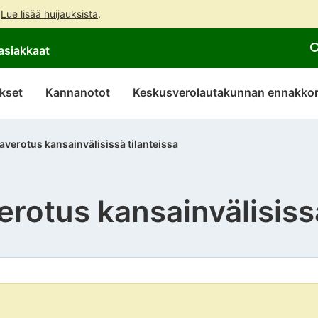
.
Lue lisää huijauksista
.
Siirry
Siirry
asiakkaat
suoraan
koko
sisältöön
sivuston
hakuun
kset
Kannanotot
Keskusverolautakunnan ennakkor
javerotus kansainvälisissä tilanteissa
verotus kansainvälisiss