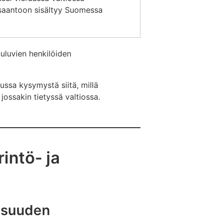
 saantoon sisältyy Suomessa
uuluvien henkilöiden
ussa kysymystä siitä, millä
jossakin tietyssä valtiossa.
intö- ja
lisuuden