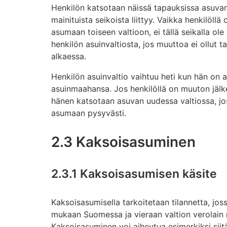
Henkilön katsotaan näissä tapauksissa asuvan 
mainituista seikoista liittyy. Vaikka henkilöllä 
asumaan toiseen valtioon, ei tällä seikalla ol
henkilön asuinvaltiosta, jos muuttoa ei ollut 
alkaessa.
Henkilön asuinvaltio vaihtuu heti kun hän on
asuinmaahansa. Jos henkilöllä on muuton jälk
hänen katsotaan asuvan uudessa valtiossa, jos
asumaan pysyvästi.
2.3 Kaksoisasuminen
2.3.1 Kaksoisasumisen käsite
Kaksoisasumisella tarkoitetaan tilannetta, jo
mukaan Suomessa ja vieraan valtion verolain 
Kaksoisasuminen voi aiheutua esimerkiksi siitä