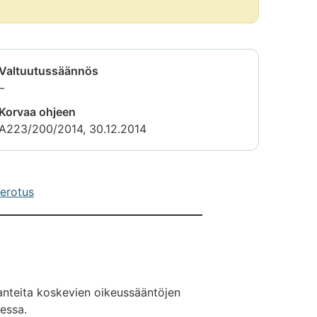
Valtuutussäännös
Tietoa
–
ei
Korvaa ohjeen
saatavilla
A223/200/2014, 30.12.2014
verotus
ilanteita koskevien oikeussääntöjen
essa.