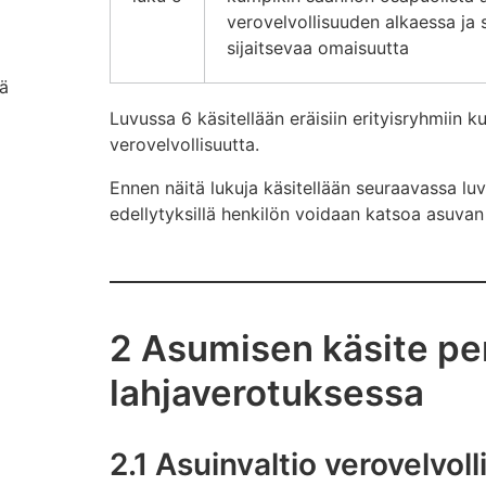
verovelvollisuuden alkaessa ja
sijaitsevaa omaisuutta
eä
Luvussa 6 käsitellään eräisiin erityisryhmiin k
verovelvollisuutta.
Ennen näitä lukuja käsitellään seuraavassa luv
edellytyksillä henkilön voidaan katsoa asuvan 
2 Asumisen käsite per
lahjaverotuksessa
2.1 Asuinvaltio verovelvol