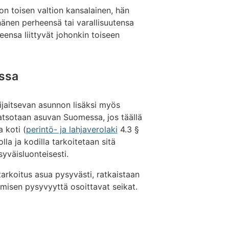
 on toisen valtion kansalainen, hän
hänen perheensä tai varallisuutensa
ensa liittyvät johonkin toiseen
issa
ijaitsevan asunnon lisäksi myös
katsotaan asuvan Suomessa, jos täällä
 koti (
perintö- ja lahjaverolaki
4.3 §
lla ja kodilla tarkoitetaan sitä
syväisluonteisesti.
tarkoitus asua pysyvästi, ratkaistaan
misen pysyvyyttä osoittavat seikat.