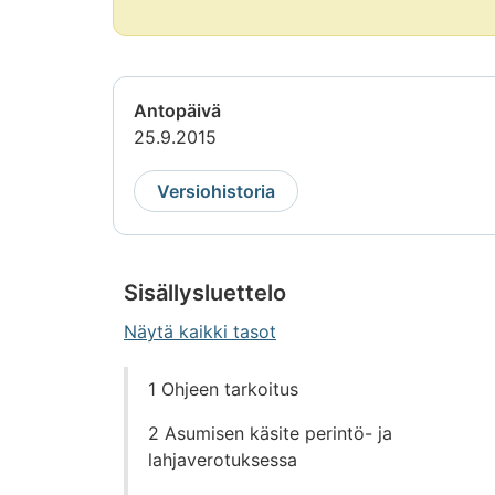
alkaa.
Huomio
päättyy
Antopäivä
25.9.2015
Versiohistoria
Sisällysluettelo
Näytä kaikki tasot
Siirry
1 Ohjeen tarkoitus
suoraan
sisältöön
2 Asumisen käsite perintö- ja
lahjaverotuksessa