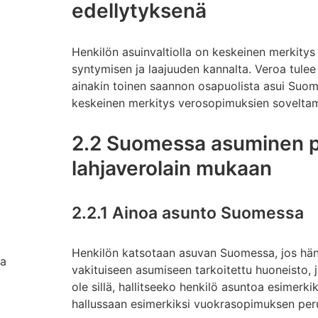
edellytyksenä
Henkilön asuinvaltiolla on keskeinen merkitys 
syntymisen ja laajuuden kannalta. Veroa tulee
ainakin toinen saannon osapuolista asui Suomes
keskeinen merkitys verosopimuksien soveltam
2.2 Suomessa asuminen pe
lahjaverolain mukaan
2.2.1 Ainoa asunto Suomessa
Henkilön katsotaan asuvan Suomessa, jos häne
ta
vakituiseen asumiseen tarkoitettu huoneisto, 
ole sillä, hallitseeko henkilö asuntoa esimerk
hallussaan esimerkiksi vuokrasopimuksen peru