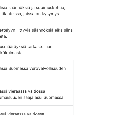
llisia säännöksiä ja sopimuskohtia,
 tilanteissa, joissa on kysymys
ttelyyn liittyviä säännöksiä eikä siinä
ita.
musmääräyksiä tarkastellaan
äkökulmasta.
a asui Suomessa verovelvollisuuden
 asui vieraassa valtiossa
 omaisuuden saaja asui Suomessa
sui vieraassa valtiossa