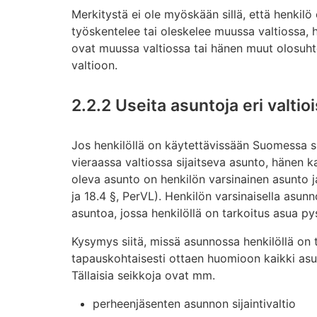
Merkitystä ei ole myöskään sillä, että henkilö
työskentelee tai oleskelee muussa valtiossa, 
ovat muussa valtiossa tai hänen muut olosuhte
valtioon.
2.2.2 Useita asuntoja eri valtio
Jos henkilöllä on käytettävissään Suomessa s
vieraassa valtiossa sijaitseva asunto, hänen 
oleva asunto on henkilön varsinainen asunto ja
ja 18.4 §, PerVL). Henkilön varsinaisella asunno
asuntoa, jossa henkilöllä on tarkoitus asua py
Kysymys siitä, missä asunnossa henkilöllä on 
tapauskohtaisesti ottaen huomioon kaikki asu
Tällaisia seikkoja ovat mm.
perheenjäsenten asunnon sijaintivaltio