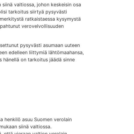
siinä valtiossa, johon keskeisin osa
olisi tarkoitus siirtyä pysyvästi
e merkitystä ratkaistaessa kysymystä
tapahtunut verovelvollisuuden
 asettunut pysyvästi asumaan uuteen
een edelleen liittymiä lähtömaahansa,
 hänellä on tarkoitus jäädä sinne
ssa henkilö asuu Suomen verolain
mukaan siinä valtiossa.
, että vieraan valtion verolain