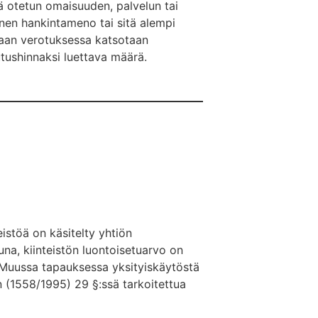
 otetun omaisuuden, palvelun tai
nen hankintameno tai sitä alempi
aan verotuksessa katsotaan
ushinnaksi luettava määrä.
istöä on käsitelty yhtiön
una, kiinteistön luontoisetuarvo on
 Muussa tapauksessa yksityiskäytöstä
 (1558/1995) 29 §:ssä tarkoitettua