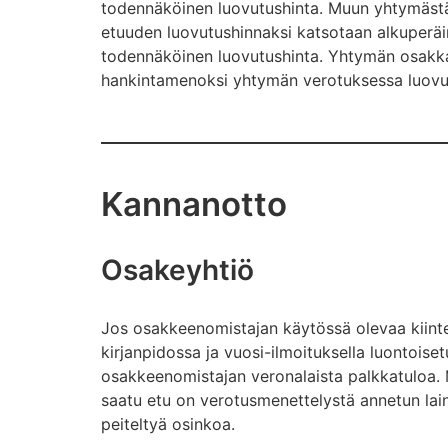
todennäköinen luovutushinta. Muun yhtymästä
etuuden luovutushinnaksi katsotaan alkuperäi
todennäköinen luovutushinta. Yhtymän osakk
hankintamenoksi yhtymän verotuksessa luovut
Kannanotto
Osakeyhtiö
Jos osakkeenomistajan käytössä olevaa kiinte
kirjanpidossa ja vuosi-ilmoituksella luontoiset
osakkeenomistajan veronalaista palkkatuloa.
saatu etu on verotusmenettelystä annetun lain
peiteltyä osinkoa.