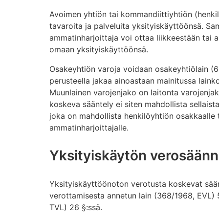
Avoimen yhtiön tai kommandiittiyhtiön (henkil
tavaroita ja palveluita yksityiskäyttöönsä. Sam
ammatinharjoittaja voi ottaa liikkeestään tai 
omaan yksityiskäyttöönsä.
Osakeyhtiön varoja voidaan osakeyhtiölain (
perusteella jakaa ainoastaan mainitussa laink
Muunlainen varojenjako on laitonta varojenja
koskeva sääntely ei siten mahdollista sellais
joka on mahdollista henkilöyhtiön osakkaalle ta
ammatinharjoittajalle.
Yksityiskäytön verosään
Yksityiskäyttöönoton verotusta koskevat sää
verottamisesta annetun lain (368/1968, EVL) 5
TVL) 26 §:ssä.