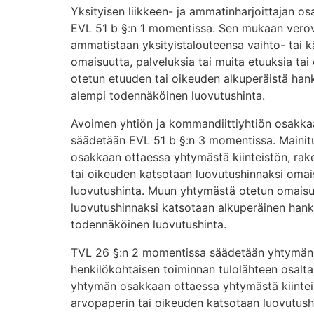
Yksityisen liikkeen- ja ammatinharjoittajan o
EVL 51 b §:n 1 momentissa. Sen mukaan verovel
ammatistaan yksityistalouteensa vaihto- tai 
omaisuutta, palveluksia tai muita etuuksia tai
otetun etuuden tai oikeuden alkuperäistä han
alempi todennäköinen luovutushinta.
Avoimen yhtiön ja kommandiittiyhtiön osakka
säädetään EVL 51 b §:n 3 momentissa. Maini
osakkaan ottaessa yhtymästä kiinteistön, ra
tai oikeuden katsotaan luovutushinnaksi oma
luovutushinta. Muun yhtymästä otetun omaisu
luovutushinnaksi katsotaan alkuperäinen hank
todennäköinen luovutushinta.
TVL 26 §:n 2 momentissa säädetään yhtymän 
henkilökohtaisen toiminnan tulolähteen osalt
yhtymän osakkaan ottaessa yhtymästä kiintei
arvopaperin tai oikeuden katsotaan luovutus