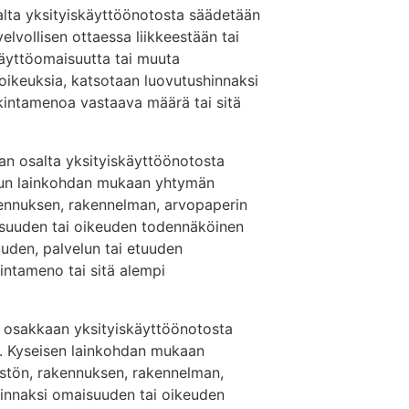
salta yksityiskäyttöönotosta säädetään
vollisen ottaessa liikkeestään tai
käyttöomaisuutta tai muuta
 oikeuksia, katsotaan luovutushinnaksi
kintamenoa vastaava määrä tai sitä
an osalta yksityiskäyttöönotosta
tun lainkohdan mukaan yhtymän
kennuksen, rakennelman, arvopaperin
isuuden tai oikeuden todennäköinen
uden, palvelun tai etuuden
intameno tai sitä alempi
osakkaan yksityiskäyttöönotosta
a. Kyseisen lainkohdan mukaan
stön, rakennuksen, rakennelman,
hinnaksi omaisuuden tai oikeuden