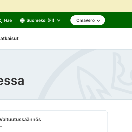
Hae
Suomeksi (FI)
OmaVero
atkaisut
sessa
Valtuutussäännös
Tietoa
–