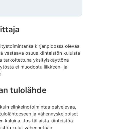
ittaja
ritystoimintansa kirjanpidossa olevaa
töä vastaava osuus kiinteistön kuluista
a tarkoitettuna yksityiskäyttönä
ytöstä ei muodostu liikkeen- ja
a.
an tulolähde
kuin elinkeinotoimintaa palvelevaa,
 tulolähteeseen ja vähennyskelpoiset
 kuluina. Jos tällaista kiinteistöä
eistön kulut vähennetään