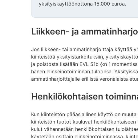
yksityiskäyttöönottona 15.000 euroa.
Liikkeen- ja ammatinharjo
Jos liikkeen- tai ammatinharjoittaja käyttää y
kiinteistöä yksityistarkoituksiin, yksityiskäyt
ja poistosta lisätään EVL 51b §:n 1 momentiss
hänen elinkeinotoiminnan tuloonsa. Yksityiskä
ammatinharjoittajalle erillistä veronalaista etu
Henkilökohtaisen toiminn
Kun kiinteistön pääasiallinen käyttö on muuta 
kiinteistön tuotot kuuluvat henkilökohtaiseen
kulut vähennetään henkilökohtaisen tulolähteen
käytetään osittain elinkeinotoiminnassa, kiint