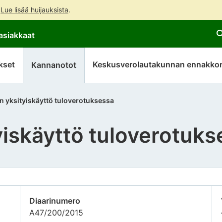
.
Lue lisää huijauksista
.
Siirry
Siirry
asiakkaat
suoraan
koko
sisältöön
sivuston
hakuun
kset
Keskusverolautakunnan ennakkor
Kannanotot
ön yksityiskäyttö tuloverotuksessa
tyiskäyttö tuloverotuk
Diaarinumero
A47/200/2015