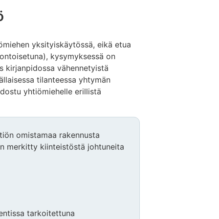
ö
ömiehen yksityiskäytössä, eikä etua
luontoisetuna), kysymyksessä on
s kirjanpidossa vähennetyistä
tällaisessa tilanteessa yhtymän
ostu yhtiömiehelle erillistä
htiön omistamaa rakennusta
n merkitty kiinteistöstä johtuneita
ntissa tarkoitettuna