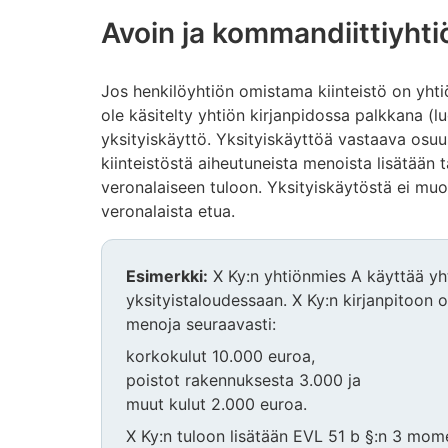
Avoin ja kommandiittiyhti
Jos henkilöyhtiön omistama kiinteistö on yhti
ole käsitelty yhtiön kirjanpidossa palkkana (
yksityiskäyttö. Yksityiskäyttöä vastaava osuu
kiinteistöstä aiheutuneista menoista lisätään 
veronalaiseen tuloon. Yksityiskäytöstä ei muod
veronalaista etua.
Esimerkki:
X Ky:n yhtiönmies A käyttää y
yksityistaloudessaan. X Ky:n kirjanpitoon o
menoja seuraavasti:
korkokulut 10.000 euroa,
poistot rakennuksesta 3.000 ja
muut kulut 2.000 euroa.
X Ky:n tuloon lisätään EVL 51 b §:n 3 mome