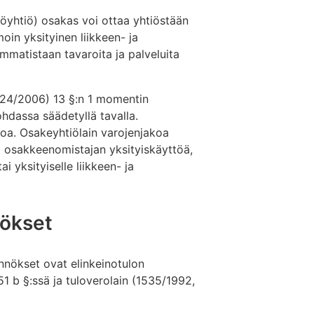
öyhtiö) osakas voi ottaa yhtiöstään
oin yksityinen liikkeen- ja
ammatistaan tavaroita ja palveluita
624/2006) 13 §:n 1 momentin
ohdassa säädetyllä tavalla.
koa. Osakeyhtiölain varojenjakoa
ta osakkeenomistajan yksityiskäyttöä,
i yksityiselle liikkeen- ja
nökset
nnökset ovat elinkeinotulon
1 b §:ssä ja tuloverolain (1535/1992,