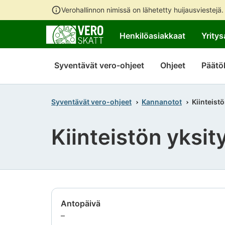
Verohallinnon nimissä on lähetetty huijausviestejä
Henkilöasiakkaat
Yritys
Syventävät vero-ohjeet
Ohjeet
Päätö
Syventävät vero-ohjeet
Kannanotot
Kiinteist
Kiinteistön yksi
Antopäivä
Tietoa
–