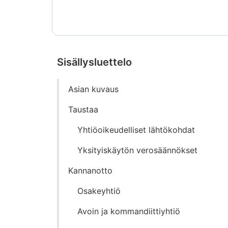
ei
saatavilla
Sisällysluettelo
Siirry
Asian kuvaus
suoraan
sisältöön
Taustaa
Yhtiöoikeudelliset lähtökohdat
Yksityiskäytön verosäännökset
Kannanotto
Osakeyhtiö
Avoin ja kommandiittiyhtiö