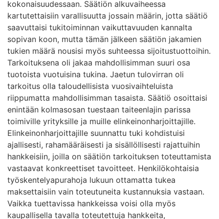
kokonaisuudessaan. Säätiön alkuvaiheessa
kartutettaisiin varallisuutta jossain määrin, jotta säätiö
saavuttaisi tukitoiminnan vaikuttavuuden kannalta
sopivan koon, mutta tämän jälkeen säätiön jakamien
tukien määrä nousisi myös suhteessa sijoitustuottoihin.
Tarkoituksena oli jakaa mahdollisimman suuri osa
tuotoista vuotuisina tukina. Jaetun tulovirran oli
tarkoitus olla taloudellisista vuosivaihteluista
riippumatta mahdollisimman tasaista. Säätiö osoittaisi
enintään kolmasosan tuestaan taiteenlajin parissa
toimiville yrityksille ja muille elinkeinonharjoittajille.
Elinkeinonharjoittajille suunnattu tuki kohdistuisi
ajallisesti, rahamääräisesti ja sisällöllisesti rajattuihin
hankkeisiin, joilla on säätiön tarkoituksen toteuttamista
vastaavat konkreettiset tavoitteet. Henkilökohtaisia
työskentelyapurahoja lukuun ottamatta tukea
maksettaisiin vain toteutuneita kustannuksia vastaan.
Vaikka tuettavissa hankkeissa voisi olla myös
kaupallisella tavalla toteutettuja hankkeita,