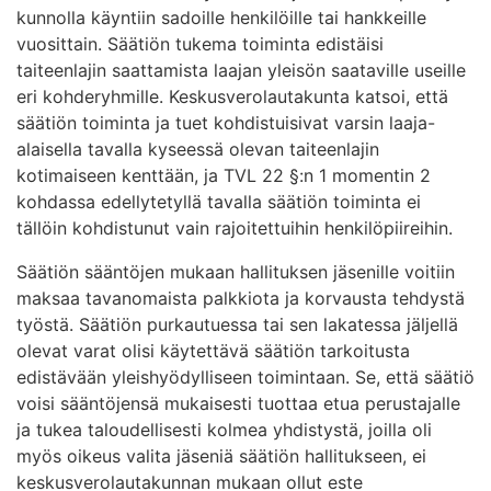
kunnolla käyntiin sadoille henkilöille tai hankkeille
vuosittain. Säätiön tukema toiminta edistäisi
taiteenlajin saattamista laajan yleisön saataville useille
eri kohderyhmille. Keskusverolautakunta katsoi, että
säätiön toiminta ja tuet kohdistuisivat varsin laaja-
alaisella tavalla kyseessä olevan taiteenlajin
kotimaiseen kenttään, ja TVL 22 §:n 1 momentin 2
kohdassa edellytetyllä tavalla säätiön toiminta ei
tällöin kohdistunut vain rajoitettuihin henkilöpiireihin.
Säätiön sääntöjen mukaan hallituksen jäsenille voitiin
maksaa tavanomaista palkkiota ja korvausta tehdystä
työstä. Säätiön purkautuessa tai sen lakatessa jäljellä
olevat varat olisi käytettävä säätiön tarkoitusta
edistävään yleishyödylliseen toimintaan. Se, että säätiö
voisi sääntöjensä mukaisesti tuottaa etua perustajalle
ja tukea taloudellisesti kolmea yhdistystä, joilla oli
myös oikeus valita jäseniä säätiön hallitukseen, ei
keskusverolautakunnan mukaan ollut este