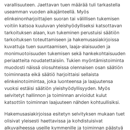
varallisuuteen. Jaettavan tuen määrää tuli tarkastella
useamman vuoden aikajänteellä. Myös
elinkeinonharjoittajien suoran tai välillisen tukemisen
voitiin katsoa kuuluvan yleishyödylliseksi katsottavan
tarkoituksen alaan, kun tukeminen perustuisi säätiön
tarkoituksen toteuttamiseen ja hakemusasiakirjoissa
kuvattuja tuen suuntaamisen, laaja-alaisuuden ja
monimuotoisuuden tukemisen sekä hankekohtaisuuden
periaatteita noudatettaisiin. Tukien myöntämistoiminta
muodosti näissä olosuhteissa olennaisen osan säätiön
toiminnasta eikä säätiö harjoittaisi sellaista
elinkeinotoimintaa, joka luonteensa ja laajuutensa
vuoksi estäisi säätiön yleishyödyllisyyden. Myös
selvitetyt hallinnon ja toiminnan arvioidut kulut
katsottiin toiminnan laajuuteen nähden kohtuullisiksi.
Hakemusasiakirjoissa esitetyn selvityksen mukaan tuet
olisivat yleisesti haettavissa ja kohdistuisivat
alkuvaiheessa useille kymmenille ja toiminnan päästyä