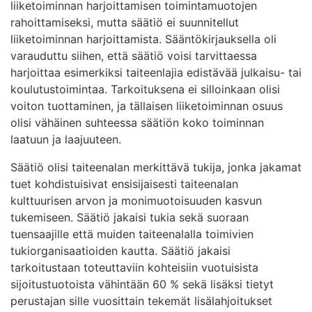
liiketoiminnan harjoittamisen toimintamuotojen
rahoittamiseksi, mutta säätiö ei suunnitellut
liiketoiminnan harjoittamista. Sääntökirjauksella oli
varauduttu siihen, että säätiö voisi tarvittaessa
harjoittaa esimerkiksi taiteenlajia edistävää julkaisu- tai
koulutustoimintaa. Tarkoituksena ei silloinkaan olisi
voiton tuottaminen, ja tällaisen liiketoiminnan osuus
olisi vähäinen suhteessa säätiön koko toiminnan
laatuun ja laajuuteen.
Säätiö olisi taiteenalan merkittävä tukija, jonka jakamat
tuet kohdistuisivat ensisijaisesti taiteenalan
kulttuurisen arvon ja monimuotoisuuden kasvun
tukemiseen. Säätiö jakaisi tukia sekä suoraan
tuensaajille että muiden taiteenalalla toimivien
tukiorganisaatioiden kautta. Säätiö jakaisi
tarkoitustaan toteuttaviin kohteisiin vuotuisista
sijoitustuotoista vähintään 60 % sekä lisäksi tietyt
perustajan sille vuosittain tekemät lisälahjoitukset