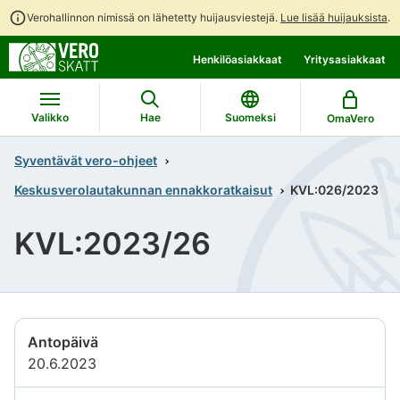
Verohallinnon nimissä on lähetetty huijausviestejä.
Lue lisää huijauksista
.
Siirry
Siirry
Henkilöasiakkaat
Yritysasiakkaat
suoraan
koko
sisältöön
sivuston
hakuun
Valikko
Hae
Suomeksi
OmaVero
Syventävät vero-ohjeet
Keskusverolautakunnan ennakkoratkaisut
KVL:026/2023
KVL:2023/26
Antopäivä
20.6.2023