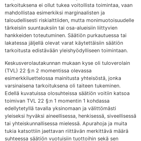
tarkoituksena ei ollut tukea voitollista toimintaa, vaan
mahdollistaa esimerkiksi marginaalisten ja
taloudellisesti riskialttiiden, mutta monimuotoisuudelle
tärkeisiin suuntauksiin tai osa-alueisiin liittyvien
hankkeiden toteutuminen. Säätiön purkautuessa tai
lakatessa jäljellä olevat varat käytettäisiin säätiön
tarkoitusta edistävään yleishyödylliseen toimintaan.
Keskusverolautakunnan mukaan kyse oli tuloverolain
(TVL) 22 §:n 2 momentissa olevassa
esimerkkiluettelossa mainitusta yhteisöstä, jonka
varsinaisena tarkoituksena oli taiteen tukeminen.
Edellä kuvatuissa olosuhteissa säätiön voitiin katsoa
toimivan TVL 22 §:n 1 momentin 1 kohdassa
edellytetyllä tavalla yksinomaan ja välittömästi
yleiseksi hyväksi aineellisessa, henkisessä, siveellisessä
tai yhteiskunnallisessa mielessä. Apurahoja ja muita
tukia katsottiin jaettavan riittävän merkittävä määrä
suhteessa säätiön vuotuisiin tuottoihin sekä sen