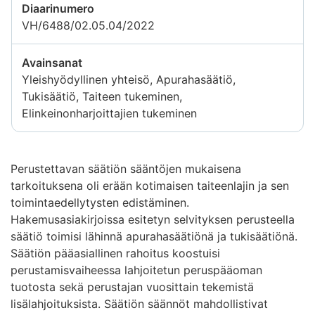
Diaarinumero
VH/6488/02.05.04/2022
Avainsanat
Yleishyödyllinen yhteisö, Apurahasäätiö,
Tukisäätiö, Taiteen tukeminen,
Elinkeinonharjoittajien tukeminen
Perustettavan säätiön sääntöjen mukaisena
tarkoituksena oli erään kotimaisen taiteenlajin ja sen
toimintaedellytysten edistäminen.
Hakemusasiakirjoissa esitetyn selvityksen perusteella
säätiö toimisi lähinnä apurahasäätiönä ja tukisäätiönä.
Säätiön pääasiallinen rahoitus koostuisi
perustamisvaiheessa lahjoitetun peruspääoman
tuotosta sekä perustajan vuosittain tekemistä
lisälahjoituksista. Säätiön säännöt mahdollistivat