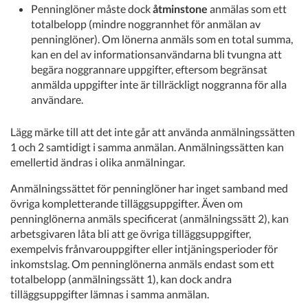
Penninglöner måste dock
åtminstone
anmälas som ett
totalbelopp (mindre noggrannhet för anmälan av
penninglöner). Om lönerna anmäls som en total summa,
kan en del av informationsanvändarna bli tvungna att
begära noggrannare uppgifter, eftersom begränsat
anmälda uppgifter inte är tillräckligt noggranna för alla
användare.
Lägg märke till att det inte går att använda anmälningssätten
1 och 2 samtidigt i samma anmälan. Anmälningssätten kan
emellertid ändras i olika anmälningar.
Anmälningssättet för penninglöner har inget samband med
övriga kompletterande tilläggsuppgifter. Även om
penninglönerna anmäls specificerat (anmälningssätt 2), kan
arbetsgivaren låta bli att ge övriga tilläggsuppgifter,
exempelvis frånvarouppgifter eller intjäningsperioder för
inkomstslag. Om penninglönerna anmäls endast som ett
totalbelopp (anmälningssätt 1), kan dock andra
tilläggsuppgifter lämnas i samma anmälan.