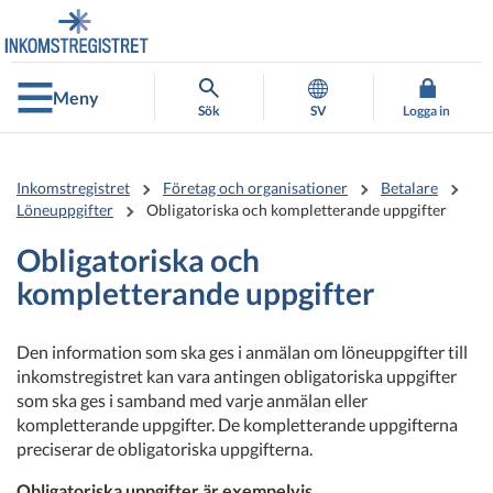
Gå
Gå
direkt
till
till
hela
innehållet
webbplatsens
Meny
sökning
Sök
SV
Logga in
Inkomstregistret
Företag och organisationer
Betalare
Löneuppgifter
Obligatoriska och kompletterande uppgifter
Obligatoriska och
kompletterande uppgifter
Den information som ska ges i anmälan om löneuppgifter till
inkomstregistret kan vara antingen obligatoriska uppgifter
som ska ges i samband med varje anmälan eller
kompletterande uppgifter. De kompletterande uppgifterna
preciserar de obligatoriska uppgifterna.
Obligatoriska uppgifter är exempelvis