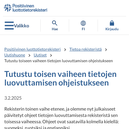
Siirry
Siirry
suoraan
koko
sisältöön
sivuston
hakuun
Valikko
Hae
FI
Kirjaudu
Positiivinen luottotietorekisteri
Tietoa rekisteristä
Uutishuone
Uutiset
Tutustu toiseen vaiheen tietojen luovuttamisen ohjeistukseen
Tutustu toisen vaiheen tietojen
luovuttamisen ohjeistukseen
3.2.2025
Rekisterin toinen vaihe etenee, ja olemme nyt julkaisseet
päivitetyt ohjeet tietojen luovuttamisesta rekisteristä sen
toisessa vaiheessa. Ohjeet ovat saatavilla kolmella kielellä:
suomeksi, ruotsiksi ja englanniksi.