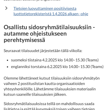
Tietojen luovuttaminen positiivisesta
luottotietorekisteristä 1.4.2026 alkaen -ohje
Osallistu sidosryhmätilaisuuksiin -
autamme ohjeistukseen
perehtymisessä
Seuraavat tilaisuudet järjestetään tällä viikolla:
suomeksi tiistaina 4.2.2025 klo 14.00–15.30 (Teams)
englanniksi torstaina 6.2.2025 klo 14.00–15.30 (Teams)
Olemme lähettäneet kutsut tilaisuuksiin sidosryhmätyön
vaiheen 2 postituslistan kautta organisaatioiden
yhteyshenkilöille. Lähetämme tilaisuuksien materiaalin
kutsun saaneille tilaisuuksien jälkeen.
Sidosryhmätilaisuuksissa teillä on mahdollisuus saada
lisätietoa ja esittää kysymyksiä toisen vaiheen tietojen