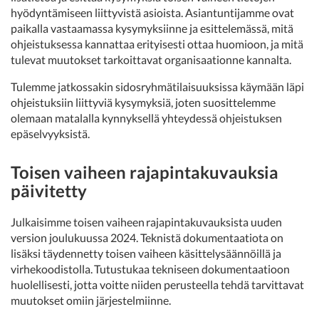
hyödyntämiseen liittyvistä asioista. Asiantuntijamme ovat
paikalla vastaamassa kysymyksiinne ja esittelemässä, mitä
ohjeistuksessa kannattaa erityisesti ottaa huomioon, ja mitä
tulevat muutokset tarkoittavat organisaationne kannalta.
Tulemme jatkossakin sidosryhmätilaisuuksissa käymään läpi
ohjeistuksiin liittyviä kysymyksiä, joten suosittelemme
olemaan matalalla kynnyksellä yhteydessä ohjeistuksen
epäselvyyksistä.
Toisen vaiheen rajapintakuvauksia
päivitetty
Julkaisimme toisen vaiheen rajapintakuvauksista uuden
version joulukuussa 2024. Teknistä dokumentaatiota on
lisäksi täydennetty toisen vaiheen käsittelysäännöillä ja
virhekoodistolla. Tutustukaa tekniseen dokumentaatioon
huolellisesti, jotta voitte niiden perusteella tehdä tarvittavat
muutokset omiin järjestelmiinne.