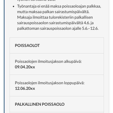
Työnantaja ei enää maksa poissaoloajan palkkaa,
mutta maksaa palkan sairastumispäivältä.
Maksaja ilmoittaa tulorekisteriin palkallisen
sairauspoissaolon sairastumispäivältä 4.6. ja
palkattoman sairauspoissaolon ajalle 5.6.–12.6.
POISSAOLOT
Poissaolojen ilmoitusjakson alkupäivä:
09.04.20xx
Poissaolojen ilmoitusjakson loppupäivä:
12.06.20xx
PALKALLINEN POISSAOLO