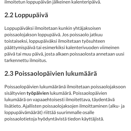
ilmoitetun loppupäivän jälkeinen kalenteripäivä.
2.2 Loppupäivä
Loppupäiväksi ilmoitetaan kunkin yhtäjaksoisen
poissaolojakson loppupäivä. Jos poissaolo jatkuu
toistaiseksi, loppupäiväksi ilmoitetaan työsuhteen
päättymispäivä tai esimerkiksi kalenterivuoden viimeinen
päivä tai muu päivä, josta alkaen poissaolosta annetaan uusi
tarkennettu ilmoitus.
2.3 Poissaolopäivien lukumäärä
Poissaolopäivien lukumääränä ilmoitetaan poissaolojaksoon
sisältyvien
työpäivien
lukumäärä. Poissaolopäivien
lukumäärä on vapaaehtoisesti ilmoitettava, täydentävä
lisätieto. Ajallisten poissaolojaksojen ilmoittaminen (alku- ja
loppupäivämäärät) riittää suurimmalle osalle
poissaolotietoja hyödyntävistä tiedon käyttäjistä.