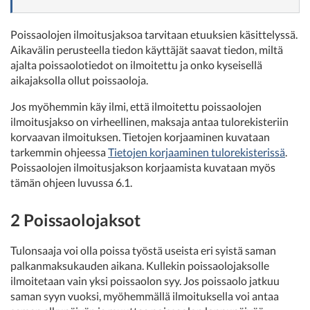
Poissaolojen ilmoitusjaksoa tarvitaan etuuksien käsittelyssä.
Aikavälin perusteella tiedon käyttäjät saavat tiedon, miltä
ajalta poissaolotiedot on ilmoitettu ja onko kyseisellä
aikajaksolla ollut poissaoloja.
Jos myöhemmin käy ilmi, että ilmoitettu poissaolojen
ilmoitusjakso on virheellinen, maksaja antaa tulorekisteriin
korvaavan ilmoituksen. Tietojen korjaaminen kuvataan
tarkemmin ohjeessa
Tietojen korjaaminen tulorekisterissä
.
Poissaolojen ilmoitusjakson korjaamista kuvataan myös
tämän ohjeen luvussa 6.1.
2 Poissaolojaksot
Tulonsaaja voi olla poissa työstä useista eri syistä saman
palkanmaksukauden aikana. Kullekin poissaolojaksolle
ilmoitetaan vain yksi poissaolon syy. Jos poissaolo jatkuu
saman syyn vuoksi, myöhemmällä ilmoituksella voi antaa