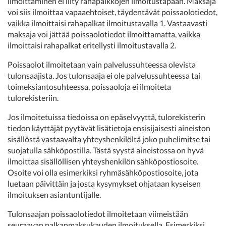
ilmoittaminen ei liity rahapalkkojen ilmoitustapaan. Maksaja
voi siis ilmoittaa vapaaehtoiset, täydentävät poissaolotiedot,
vaikka ilmoittaisi rahapalkat ilmoitustavalla 1. Vastaavasti
maksaja voi jättää poissaolotiedot ilmoittamatta, vaikka
ilmoittaisi rahapalkat eritellysti ilmoitustavalla 2.
Poissaolot ilmoitetaan vain palvelussuhteessa olevista
tulonsaajista. Jos tulonsaaja ei ole palvelussuhteessa tai
toimeksiantosuhteessa, poissaoloja ei ilmoiteta
tulorekisteriin.
Jos ilmoitetuissa tiedoissa on epäselvyyttä, tulorekisterin
tiedon käyttäjät pyytävät lisätietoja ensisijaisesti aineiston
sisällöstä vastaavalta yhteyshenkilöltä joko puhelimitse tai
suojatulla sähköpostilla. Tästä syystä aineistossa on hyvä
ilmoittaa sisällöllisen yhteyshenkilön sähköpostiosoite.
Osoite voi olla esimerkiksi ryhmäsähköpostiosoite, jota
luetaan päivittäin ja josta kysymykset ohjataan kyseisen
ilmoituksen asiantuntijalle.
Tulonsaajan poissaolotiedot ilmoitetaan viimeistään
seuraavan palkanmaksukauden ilmoituksella. Esimerkiksi