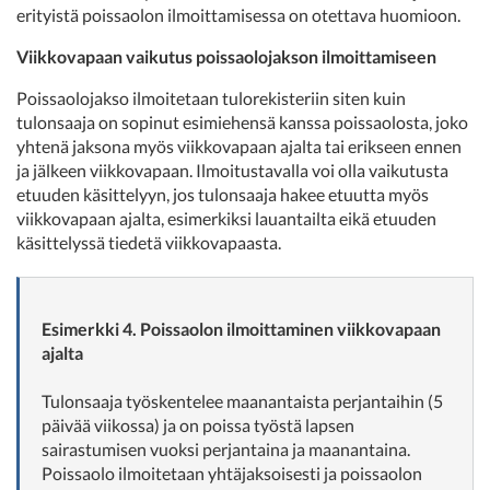
erityistä poissaolon ilmoittamisessa on otettava huomioon.
Viikkovapaan vaikutus poissaolojakson ilmoittamiseen
Poissaolojakso ilmoitetaan tulorekisteriin siten kuin
tulonsaaja on sopinut esimiehensä kanssa poissaolosta, joko
yhtenä jaksona myös viikkovapaan ajalta tai erikseen ennen
ja jälkeen viikkovapaan. Ilmoitustavalla voi olla vaikutusta
etuuden käsittelyyn, jos tulonsaaja hakee etuutta myös
viikkovapaan ajalta, esimerkiksi lauantailta eikä etuuden
käsittelyssä tiedetä viikkovapaasta.
Esimerkki 4. Poissaolon ilmoittaminen viikkovapaan
ajalta
Tulonsaaja työskentelee maanantaista perjantaihin (5
päivää viikossa) ja on poissa työstä lapsen
sairastumisen vuoksi perjantaina ja maanantaina.
Poissaolo ilmoitetaan yhtäjaksoisesti ja poissaolon