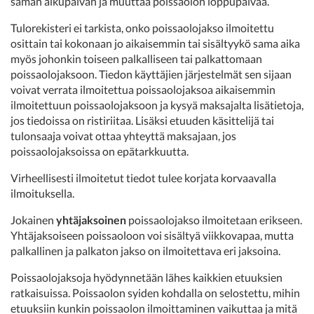
saman alkupäivän ja muuttaa poissaolon loppupäivää.
Tulorekisteri ei tarkista, onko poissaolojakso ilmoitettu
osittain tai kokonaan jo aikaisemmin tai sisältyykö sama aika
myös johonkin toiseen palkalliseen tai palkattomaan
poissaolojaksoon. Tiedon käyttäjien järjestelmät sen sijaan
voivat verrata ilmoitettua poissaolojaksoa aikaisemmin
ilmoitettuun poissaolojaksoon ja kysyä maksajalta lisätietoja,
jos tiedoissa on ristiriitaa. Lisäksi etuuden käsittelijä tai
tulonsaaja voivat ottaa yhteyttä maksajaan, jos
poissaolojaksoissa on epätarkkuutta.
Virheellisesti ilmoitetut tiedot tulee korjata korvaavalla
ilmoituksella.
Jokainen
yhtäjaksoinen
poissaolojakso ilmoitetaan erikseen.
Yhtäjaksoiseen poissaoloon voi sisältyä viikkovapaa, mutta
palkallinen ja palkaton jakso on ilmoitettava eri jaksoina.
Poissaolojaksoja hyödynnetään lähes kaikkien etuuksien
ratkaisuissa. Poissaolon syiden kohdalla on selostettu, mihin
etuuksiin kunkin poissaolon ilmoittaminen vaikuttaa ja mitä