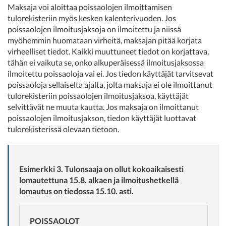
Maksaja voi aloittaa poissaolojen ilmoittamisen
tulorekisteriin myös kesken kalenterivuoden. Jos
poissaolojen ilmoitusjaksoja on ilmoitettu ja niissä
myöhemmin huomataan virheitä, maksajan pitää korjata
virheelliset tiedot. Kaikki muuttuneet tiedot on korjattava,
tähän ei vaikuta se, onko alkuperäisessä ilmoitusjaksossa
ilmoitettu poissaoloja vai ei. Jos tiedon käyttäjät tarvitsevat
poissaoloja sellaiselta ajalta, jolta maksaja ei ole ilmoittanut
tulorekisteriin poissaolojen ilmoitusjaksoa, käyttäjät
selvittävät ne muuta kautta. Jos maksaja on ilmoittanut
poissaolojen ilmoitusjakson, tiedon käyttäjät luottavat
tulorekisterissä olevaan tietoon.
Esimerkki 3. Tulonsaaja on ollut kokoaikaisesti
lomautettuna 15.8. alkaen ja ilmoitushetkellä
lomautus on tiedossa 15.10. asti.
POISSAOLOT