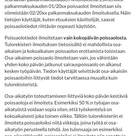
palkanmaksukauden 01/20xx poissaolot ilmoitetaan siis
viimeistään 02/20xx palkanmaksukauden ilmoituksella. Näin
tietojen käyttäjät, kuten etuuksien käsittelijät, saavat
poissaolotiedot riittävän nopeasti käyttöön.
Poissaolotiedot ilmoitetaan
vain kokopäivän poissaolosta.
Tulorekisteri-ilmoituksen tietosisältö ei mahdollista osa-
aikaisen ja kokoaikaisen poissaolon erottamista toisistaan.
Osa-aikainen poissaolo ilmoitetaan vain, jos vähintään
yhden koko päivän jatkunut sairauspoissaolo on alkanut
kesken työpäivän. Tiedon käyttäjät selvittävät osa-aikaisiin
poissaoloihin liittyvät tiedot tarvittaessa muualta kuin
tulorekisteristä.
Osa-aikatyön toteuttamiseen liittyviä koko päivän kestäviä
poissaoloja ei ilmoiteta. Esimerkiksi 50 %:n työajan osa-
aikatyöstä voidaan sopia siten, että työskentelyä on
kokoaikaisesti joka toinen viikko. Tällöin tulorekisteriin ei
ilmoiteta poissaoloiksi niitä viikkoja, joina työtä ei osa-
aikatyön perusteella tehdä. Jos tulonsaaja on esimerkiksi
osa-aikaeläkkeellä, poissaoloiksi ei ilmoiteta niin sanottuja