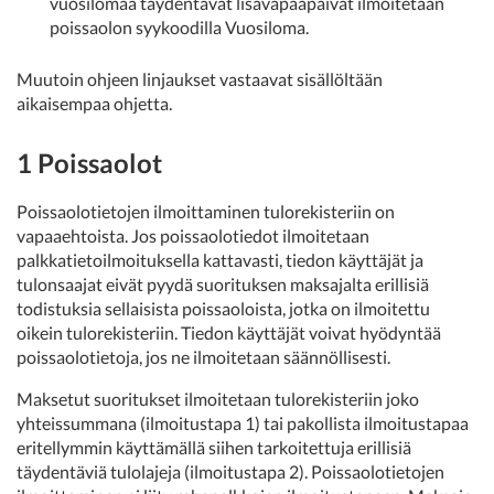
vuosilomaa täydentävät lisävapaapäivät ilmoitetaan
poissaolon syykoodilla Vuosiloma.
Muutoin ohjeen linjaukset vastaavat sisällöltään
aikaisempaa ohjetta.
1 Poissaolot
Poissaolotietojen ilmoittaminen tulorekisteriin on
vapaaehtoista. Jos poissaolotiedot ilmoitetaan
palkkatietoilmoituksella kattavasti, tiedon käyttäjät ja
tulonsaajat eivät pyydä suorituksen maksajalta erillisiä
todistuksia sellaisista poissaoloista, jotka on ilmoitettu
oikein tulorekisteriin. Tiedon käyttäjät voivat hyödyntää
poissaolotietoja, jos ne ilmoitetaan säännöllisesti.
Maksetut suoritukset ilmoitetaan tulorekisteriin joko
yhteissummana (ilmoitustapa 1) tai pakollista ilmoitustapaa
eritellymmin käyttämällä siihen tarkoitettuja erillisiä
täydentäviä tulolajeja (ilmoitustapa 2). Poissaolotietojen