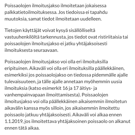
Poissaolojen ilmoitusjakso ilmoitetaan jokaisessa
palkkatietoilmoituksessa. Jos tiedoissa ei tapahdu
muutoksia, samat tiedot ilmoitetaan uudelleen.
Tietojen käyttäjät voivat kysyä sisällölliseltä
vastuuhenkilöltä tarkennusta, jos tiedot ovat ristiriitaisia tai
poissaolojen ilmoitusjakso ei jatku yhtäjaksoisesti
ilmoituksesta seuraavaan.
Poissaolojen ilmoitusjakso voi olla eri ilmoituksilla
eripituinen. Aikaväli voi olla eri ilmoituksilla päällekkäinen,
esimerkiksi jos poissaolojakso on tiedossa pidemmälle ajalle
tulevaisuuteen, ja tälle ajalle annetaan myöhemmin uusia
ilmoituksia (katso esimerkit 16 ja 17 äitiys- ja
vanhempainvapaan ilmoittamisesta). Poissaolojen
ilmoitusjakso voi olla päällekkäinen aikaisemmin ilmoitetun
aikavälin kanssa myös silloin, jos aikaisemmin ilmoitettu
poissaolo jatkuu yhtäjaksoisesti. Aikaväli voi alkaa ennen
1.1.2019, jos ilmoitettava yhtäjaksoinen poissaolo on alkanut
ennen tätä aikaa.