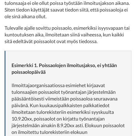
tulonsaaja ei ole ollut poissa työstään ilmoitusjakson aikana.
Siten tiedon käyttäjät saavat tiedon siitä, että poissaoloja ei
ole sinä aikana ollut.
Tulevalle ajalle sovittu poissaolo, esimerkiksi isyysvapaan tai
kuntoutuksen aika, ilmoitetaan siinä vaiheessa, kun kaikki
sitä edeltävät poissaolot ovat myös tiedossa.
Esimerkki 1. Poissaolojen ilmoitusjakso, ei yhtään
poissaolopäivää
Ilmoittajaorganisaatiossa esimiehet kirjaavat
tulonsaajien poissaolot työnantajan järjestelmään
pääsääntöisesti viimeistään poissaoloa seuraavana
päivänä. Kun kuukausipalkkaisten palkkatiedot
ilmoitetaan tulorekisteriin esimerkiksi syyskuulta
10.9.20xx, poissaolot on kirjattu työnantajan
järjestelmään ainakin 8.9.20xx asti. Elokuun poissaolot
on ilmoitettu tulorekisteriin elokuun