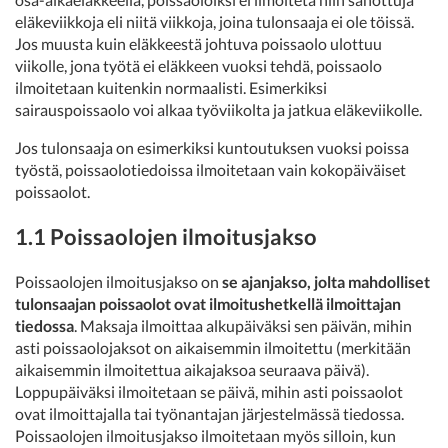
eläkeviikkoja eli niitä viikkoja, joina tulonsaaja ei ole töissä.
Jos muusta kuin eläkkeestä johtuva poissaolo ulottuu
viikolle, jona työtä ei eläkkeen vuoksi tehdä, poissaolo
ilmoitetaan kuitenkin normaalisti. Esimerkiksi
sairauspoissaolo voi alkaa työviikolta ja jatkua eläkeviikolle.
Jos tulonsaaja on esimerkiksi kuntoutuksen vuoksi poissa
työstä, poissaolotiedoissa ilmoitetaan vain kokopäiväiset
poissaolot.
1.1 Poissaolojen ilmoitusjakso
Poissaolojen ilmoitusjakso on
se ajanjakso, jolta mahdolliset
tulonsaajan poissaolot ovat ilmoitushetkellä ilmoittajan
tiedossa
. Maksaja ilmoittaa alkupäiväksi sen päivän, mihin
asti poissaolojaksot on aikaisemmin ilmoitettu (merkitään
aikaisemmin ilmoitettua aikajaksoa seuraava päivä).
Loppupäiväksi ilmoitetaan se päivä, mihin asti poissaolot
ovat ilmoittajalla tai työnantajan järjestelmässä tiedossa.
Poissaolojen ilmoitusjakso ilmoitetaan myös silloin, kun