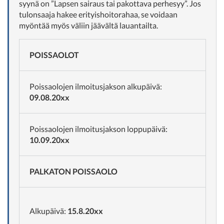
syynä on ”Lapsen sairaus tai pakottava perhesyy”. Jos
tulonsaaja hakee erityishoitorahaa, se voidaan
myöntää myös väliin jäävältä lauantailta.
POISSAOLOT
Poissaolojen ilmoitusjakson alkupäivä:
09.08.20xx
Poissaolojen ilmoitusjakson loppupäivä:
10.09.20xx
PALKATON POISSAOLO
Alkupäivä:
15.8.20xx