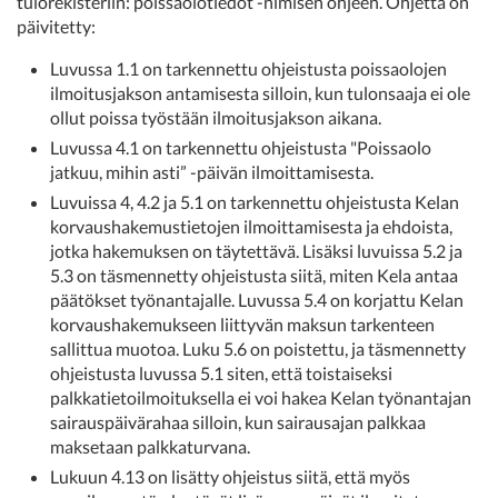
tulorekisteriin: poissaolotiedot -nimisen ohjeen. Ohjetta on
päivitetty:
Luvussa 1.1 on tarkennettu ohjeistusta poissaolojen
ilmoitusjakson antamisesta silloin, kun tulonsaaja ei ole
ollut poissa työstään ilmoitusjakson aikana.
Luvussa 4.1 on tarkennettu ohjeistusta "Poissaolo
jatkuu, mihin asti” -päivän ilmoittamisesta.
Luvuissa 4, 4.2 ja 5.1 on tarkennettu ohjeistusta Kelan
korvaushakemustietojen ilmoittamisesta ja ehdoista,
jotka hakemuksen on täytettävä. Lisäksi luvuissa 5.2 ja
5.3 on täsmennetty ohjeistusta siitä, miten Kela antaa
päätökset työnantajalle. Luvussa 5.4 on korjattu Kelan
korvaushakemukseen liittyvän maksun tarkenteen
sallittua muotoa. Luku 5.6 on poistettu, ja täsmennetty
ohjeistusta luvussa 5.1 siten, että toistaiseksi
palkkatietoilmoituksella ei voi hakea Kelan työnantajan
sairauspäivärahaa silloin, kun sairausajan palkkaa
maksetaan palkkaturvana.
Lukuun 4.13 on lisätty ohjeistus siitä, että myös