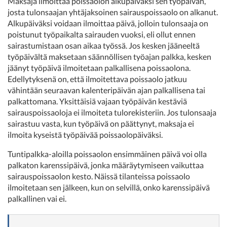
Maksaja ilmoittaa poissaolon alkupäiväksi sen työpäivän,
josta tulonsaajan yhtäjaksoinen sairauspoissaolo on alkanut.
Alkupäiväksi voidaan ilmoittaa päivä, jolloin tulonsaaja on
poistunut työpaikalta sairauden vuoksi, eli ollut ennen
sairastumistaan osan aikaa työssä. Jos kesken jääneeltä
työpäivältä maksetaan säännöllisen työajan palkka, kesken
jäänyt työpäivä ilmoitetaan palkallisena poissaolona.
Edellytyksenä on, että ilmoitettava poissaolo jatkuu
vähintään seuraavan kalenteripäivän ajan palkallisena tai
palkattomana. Yksittäisiä vajaan työpäivän kestäviä
sairauspoissaoloja ei ilmoiteta tulorekisteriin. Jos tulonsaaja
sairastuu vasta, kun työpäivä on päättynyt, maksaja ei
ilmoita kyseistä työpäivää poissaolopäiväksi.
Tuntipalkka-aloilla poissaolon ensimmäinen päivä voi olla
palkaton karenssipäivä, jonka määräytymiseen vaikuttaa
sairauspoissaolon kesto. Näissä tilanteissa poissaolo
ilmoitetaan sen jälkeen, kun on selvillä, onko karenssipäivä
palkallinen vai ei.