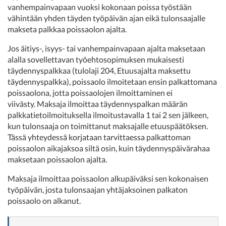
vanhempainvapaan vuoksi kokonaan poissa työstään
vähintään yhden täyden työpäivän ajan eikä tulonsaajalle
makseta palkkaa poissaolon ajalta.
Jos äitiys-, isyys- tai vanhempainvapaan ajalta maksetaan
alalla sovellettavan työehtosopimuksen mukaisesti
täydennyspalkkaa (tulolaji 204, Etuusajalta maksettu
täydennyspalkka), poissaolo ilmoitetaan ensin palkattomana
poissaolona, jotta poissaolojen ilmoittaminen ei
viivästy. Maksaja ilmoittaa täydennyspalkan määrän
palkkatietoilmoituksella ilmoitustavalla 1 tai 2 sen jälkeen,
kun tulonsaaja on toimittanut maksajalle etuuspäätöksen.
Tässä yhteydessä korjataan tarvittaessa palkattoman
poissaolon aikajaksoa siltä osin, kuin täydennyspäivärahaa
maksetaan poissaolon ajalta.
Maksaja ilmoittaa poissaolon alkupäiväksi sen kokonaisen
työpäivän, josta tulonsaajan yhtäjaksoinen palkaton
poissaolo on alkanut.