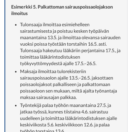
Esimerkki 5. Palkattoman sairauspoissaolojakson
ilmoitus
Tulonsaaja ilmoittaa esimiehelleen
sairastumisesta ja poistuu kesken työpäivän
maanantaina 13.5. ja ilmoittaa olevansa sairauden
vuoksi poissa työstään torstaihin 16.5. asti.
Tulonsaaja hakeutuu lääkäriin perjantaina 17.5., ja
toimittaa lääkärintodistuksen
työkyvyttömyydestä ajalle 17.5.–26.5.
Maksaja ilmoittaa tulorekisteriin
sairauspoissaolon ajalle 13.5.–26.5. jaksottaen
poissaolojaksot palkalliseen ja palkattomaan
poissaoloon sen mukaan, miltä ajalta työnantaja
maksaa sairausajan palkkaa.
Työntekijä palaa työhön maanantaina 27.5. ja
jatkaa työssä, kunnes tiistaina 4.6. sairastuu
uudelleen ja toimittaa lääkärintodistuksen ajalle
keskiviikosta 5.6. keskiviikkoon 12.6. ja palaa
työhön torstaina 13.6.