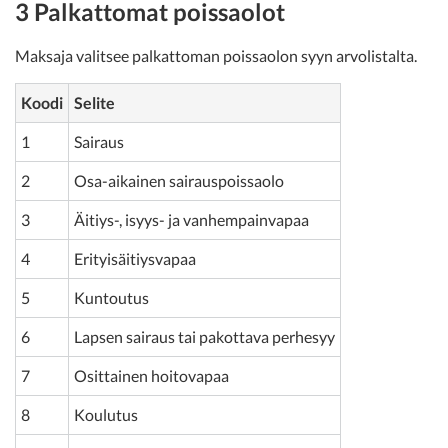
3 Palkattomat poissaolot
Maksaja valitsee palkattoman poissaolon syyn arvolistalta.
Koodi
Selite
1
Sairaus
2
Osa-aikainen sairauspoissaolo
3
Äitiys-, isyys- ja vanhempainvapaa
4
Erityisäitiysvapaa
5
Kuntoutus
6
Lapsen sairaus tai pakottava perhesyy
7
Osittainen hoitovapaa
8
Koulutus