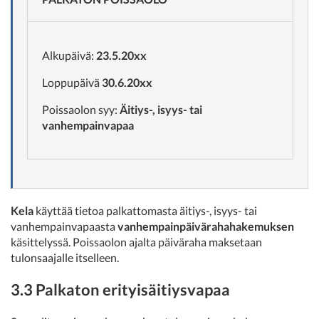
Alkupäivä:
23.5.20xx
Loppupäivä
30.6.20xx
Poissaolon syy:
Äitiys-, isyys- tai
vanhempainvapaa
Kela
käyttää tietoa palkattomasta äitiys-, isyys- tai
vanhempainvapaasta
vanhempainpäivärahahakemuksen
käsittelyssä. Poissaolon ajalta päiväraha maksetaan
tulonsaajalle itselleen.
3.3 Palkaton erityisäitiysvapaa