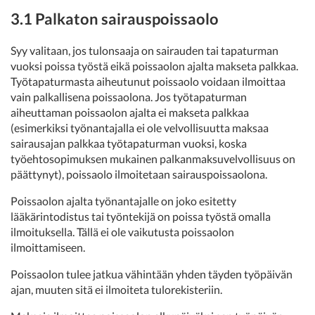
3.1 Palkaton sairauspoissaolo
Syy valitaan, jos tulonsaaja on sairauden tai tapaturman
vuoksi poissa työstä eikä poissaolon ajalta makseta palkkaa.
Työtapaturmasta aiheutunut poissaolo voidaan ilmoittaa
vain palkallisena poissaolona. Jos työtapaturman
aiheuttaman poissaolon ajalta ei makseta palkkaa
(esimerkiksi työnantajalla ei ole velvollisuutta maksaa
sairausajan palkkaa työtapaturman vuoksi, koska
työehtosopimuksen mukainen palkanmaksuvelvollisuus on
päättynyt), poissaolo ilmoitetaan sairauspoissaolona.
Poissaolon ajalta työnantajalle on joko esitetty
lääkärintodistus tai työntekijä on poissa työstä omalla
ilmoituksella. Tällä ei ole vaikutusta poissaolon
ilmoittamiseen.
Poissaolon tulee jatkua vähintään yhden täyden työpäivän
ajan, muuten sitä ei ilmoiteta tulorekisteriin.