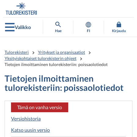
Siirry
Siirry
suoraan
koko
sisältöön
sivuston
hakuun
Valikko
Hae
FI
Kirjaudu
Tulorekisteri
Yritykset ja organisaatiot
Yksityiskohtaiset tulorekisterin ohjeet
Tietojen ilmoittaminen tulorekisteriin: poissaolotiedot
Tietojen ilmoittaminen
tulorekisteriin: poissaolotiedot
Tämä on vanha versio
Versiohistoria
Katso uusin versio