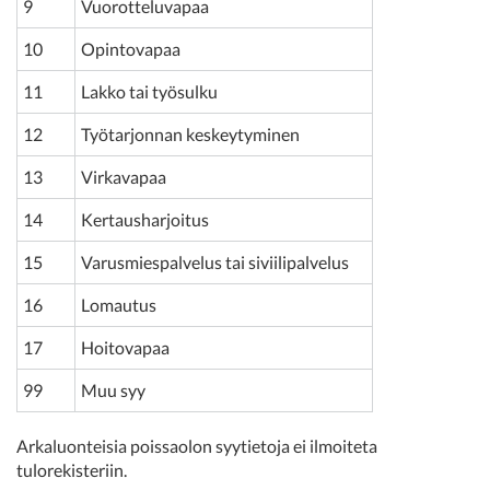
9
Vuorotteluvapaa
10
Opintovapaa
11
Lakko tai työsulku
12
Työtarjonnan keskeytyminen
13
Virkavapaa
14
Kertausharjoitus
15
Varusmiespalvelus tai siviilipalvelus
16
Lomautus
17
Hoitovapaa
99
Muu syy
Arkaluonteisia poissaolon syytietoja ei ilmoiteta
tulorekisteriin.