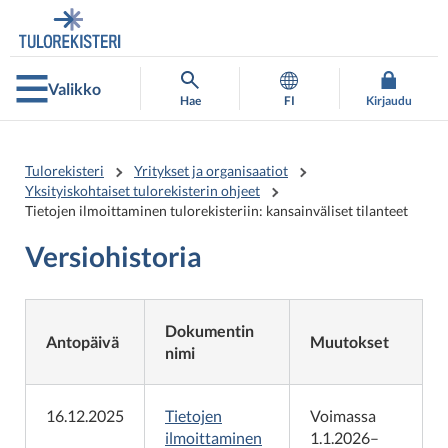
Siirry
Siirry
suoraan
koko
sisältöön
sivuston
hakuun
Valikko
Hae
FI
Kirjaudu
Tulorekisteri
Yritykset ja organisaatiot
Yksityiskohtaiset tulorekisterin ohjeet
Tietojen ilmoittaminen tulorekisteriin: kansainväliset tilanteet
Versiohistoria
Dokumentin
Antopäivä
Muutokset
nimi
16.12.2025
Tietojen
Voimassa
ilmoittaminen
1.1.2026–