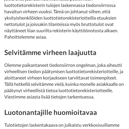
luottotietorekisterin tulojen laskennassa tiedonsiirrossa
havaitun virheen vuoksi. Tämä on johtanut siihen, että
yksityishenkilöiden luottotietorekisteriotteilla etuuksien
nettotulot ja joissakin tilanteissa myös bruttotulot ovat
näyttäneet liian suurilta rekisterin käyttöönotosta alkaen.
Pahoittelemme asiaa.
Selvitämme virheen laajuutta
Olemme paikantaneet tiedonsiirron ongelman, joka aiheutti
virheellisen tiedon päätymisen luottotietorekisteriotteille, ja
aloittaneet virheen korjaukseen tarvittavat toimenpiteet.
Tällä hetkellä selvitämme vielä, kuinka monelle asiakkaalle on
päätynyt virheellistä tietoa luottotietorekisteriotteelle.
Viestimme asiasta lisää tietojen tarkentuessa.
Luotonantajille huomioitavaa
Tulotietojen laskentakaava on julkaistu verkkosivuillamme