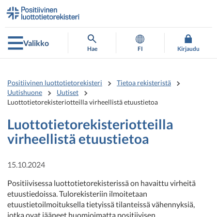
Siirry
Siirry
suoraan
koko
sisältöön
sivuston
hakuun
Valikko
Hae
FI
Kirjaudu
Positiivinen luottotietorekisteri
Tietoa rekisteristä
Uutishuone
Uutiset
Luottotietorekisteriotteilla virheellistä etuustietoa
Luottotietorekisteriotteilla
virheellistä etuustietoa
15.10.2024
Positiivisessa luottotietorekisterissä on havaittu virheitä
etuustiedoissa. Tulorekisteriin ilmoitetaan
etuustietoilmoituksella tietyissä tilanteissä vähennyksiä,
jotka ovat jääneet huomioimatta positiivisen