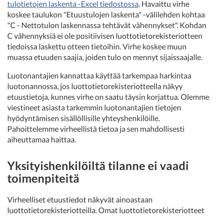
tulotietojen laskenta -Excel tiedostossa
. Havaittu virhe
koskee taulukon "Etuustulojen laskenta" -välilehden kohtaa
"C - Nettotulon laskennassa tehtävät vähennykset". Kohdan
C vähennyksiä ei ole positiivisen luottotietorekisteriotteen
tiedoissa laskettu otteen tietoihin. Virhe koskee muun
muassa etuuden saajia, joiden tulo on mennyt sijaissaajalle.
Luotonantajien kannattaa käyttää tarkempaa harkintaa
luotonannossa, jos luottotietorekisteriotteella näkyy
etuustietoja, kunnes virhe on saatu täysin korjattua. Olemme
viestineet asiasta tarkemmin luotonantajien tietojen
hyödyntämisen sisällöllisille yhteyshenkilöille.
Pahoittelemme virheellistä tietoa ja sen mahdollisesti
aiheuttamaa haittaa.
Yksityishenkilöiltä tilanne ei vaadi
toimenpiteitä
Virheelliset etuustiedot näkyvät ainoastaan
luottotietorekisteriotteilla. Omat luottotietorekisteriotteet