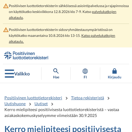
Positiivisen luottotietorekisterin sähköisessä asiointipalvelussa ja rajapinnoissa
on käyttökatko keskiviikkona 12.8.2026 klo 7-9. Katso
palvelukatkojen
aikataulu
.
Positiivisen luottotietorekisterin sidosryhmätestausympäristössä on
käyttökatko maanantaina 10.8.2026 klo 13-15.
Katso palvelukatkojen
aikataulu.
Siirry
Siirry
suoraan
koko
sisältöön
sivuston
hakuun
Valikko
Hae
FI
Kirjaudu
Positiivinen luottotietorekisteri
Tietoa rekisteristä
Uutishuone
Uutiset
Kerro mielipiteesi positiivisesta luottotietorekisteristä – vastaa
asiakaskokemuskyselyymme viimeistään 30.9.2025
Kerro mielipiteesi positiivisesta