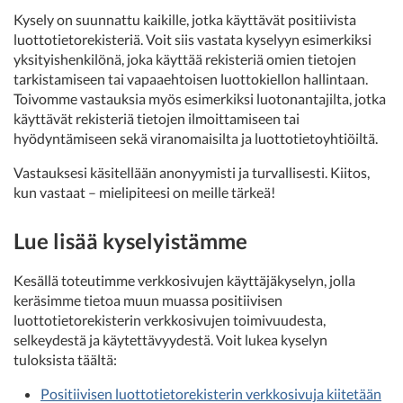
Kysely on suunnattu kaikille, jotka käyttävät positiivista
luottotietorekisteriä. Voit siis vastata kyselyyn esimerkiksi
yksityishenkilönä, joka käyttää rekisteriä omien tietojen
tarkistamiseen tai vapaaehtoisen luottokiellon hallintaan.
Toivomme vastauksia myös esimerkiksi luotonantajilta, jotka
käyttävät rekisteriä tietojen ilmoittamiseen tai
hyödyntämiseen sekä viranomaisilta ja luottotietoyhtiöiltä.
Vastauksesi käsitellään anonyymisti ja turvallisesti. Kiitos,
kun vastaat – mielipiteesi on meille tärkeä!
Lue lisää kyselyistämme
Kesällä toteutimme verkkosivujen käyttäjäkyselyn, jolla
keräsimme tietoa muun muassa positiivisen
luottotietorekisterin verkkosivujen toimivuudesta,
selkeydestä ja käytettävyydestä. Voit lukea kyselyn
tuloksista täältä:
Positiivisen luottotietorekisterin verkkosivuja kiitetään