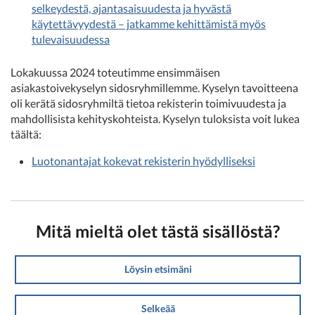
selkeydestä, ajantasaisuudesta ja hyvästä
käytettävyydestä – jatkamme kehittämistä myös
tulevaisuudessa
Lokakuussa 2024 toteutimme ensimmäisen
asiakastoivekyselyn sidosryhmillemme. Kyselyn tavoitteena
oli kerätä sidosryhmiltä tietoa rekisterin toimivuudesta ja
mahdollisista kehityskohteista. Kyselyn tuloksista voit lukea
täältä:
Luotonantajat kokevat rekisterin hyödylliseksi
Mitä mieltä olet tästä sisällöstä?
Löysin etsimäni
Selkeää