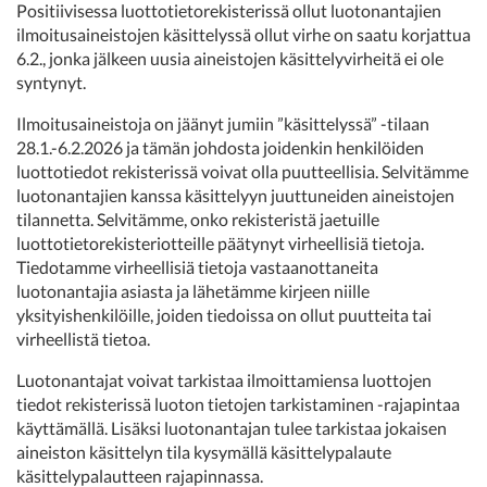
Positiivisessa luottotietorekisterissä ollut luotonantajien
ilmoitusaineistojen käsittelyssä ollut virhe on saatu korjattua
6.2., jonka jälkeen uusia aineistojen käsittelyvirheitä ei ole
syntynyt.
Ilmoitusaineistoja on jäänyt jumiin ”käsittelyssä” -tilaan
28.1.-6.2.2026 ja tämän johdosta joidenkin henkilöiden
luottotiedot rekisterissä voivat olla puutteellisia. Selvitämme
luotonantajien kanssa käsittelyyn juuttuneiden aineistojen
tilannetta. Selvitämme, onko rekisteristä jaetuille
luottotietorekisteriotteille päätynyt virheellisiä tietoja.
Tiedotamme virheellisiä tietoja vastaanottaneita
luotonantajia asiasta ja lähetämme kirjeen niille
yksityishenkilöille, joiden tiedoissa on ollut puutteita tai
virheellistä tietoa.
Luotonantajat voivat tarkistaa ilmoittamiensa luottojen
tiedot rekisterissä luoton tietojen tarkistaminen -rajapintaa
käyttämällä. Lisäksi luotonantajan tulee tarkistaa jokaisen
aineiston käsittelyn tila kysymällä käsittelypalaute
käsittelypalautteen rajapinnassa.