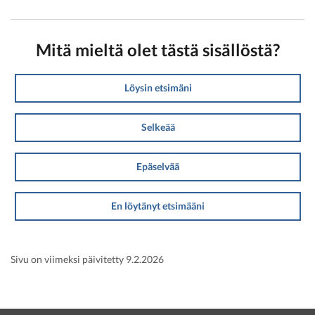
Mitä mieltä olet tästä sisällöstä?
Löysin etsimäni
Selkeää
Epäselvää
En löytänyt etsimääni
Sivu on viimeksi päivitetty 9.2.2026