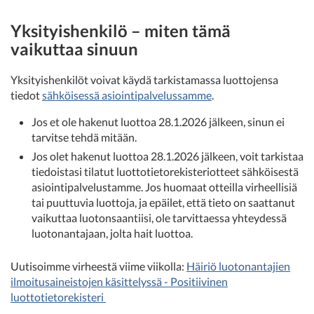
Yksityishenkilö – miten tämä
vaikuttaa sinuun
Yksityishenkilöt voivat käydä tarkistamassa luottojensa
tiedot
sähköisessä asiointipalvelussamme
.
Jos et ole hakenut luottoa 28.1.2026 jälkeen, sinun ei
tarvitse tehdä mitään.
Jos olet hakenut luottoa 28.1.2026 jälkeen, voit tarkistaa
tiedoistasi tilatut luottotietorekisteriotteet sähköisestä
asiointipalvelustamme. Jos huomaat otteilla virheellisiä
tai puuttuvia luottoja, ja epäilet, että tieto on saattanut
vaikuttaa luotonsaantiisi, ole tarvittaessa yhteydessä
luotonantajaan, jolta hait luottoa.
Uutisoimme virheestä viime viikolla:
Häiriö luotonantajien
ilmoitusaineistojen käsittelyssä - Positiivinen
luottotietorekisteri