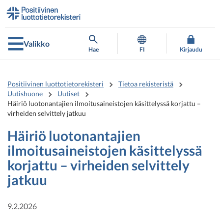
Siirry
Siirry
suoraan
koko
sisältöön
sivuston
hakuun
Valikko
Hae
FI
Kirjaudu
Positiivinen luottotietorekisteri
Tietoa rekisteristä
Uutishuone
Uutiset
Häiriö luotonantajien ilmoitusaineistojen käsittelyssä korjattu –
virheiden selvittely jatkuu
Häiriö luotonantajien
ilmoitusaineistojen käsittelyssä
korjattu – virheiden selvittely
jatkuu
9.2.2026