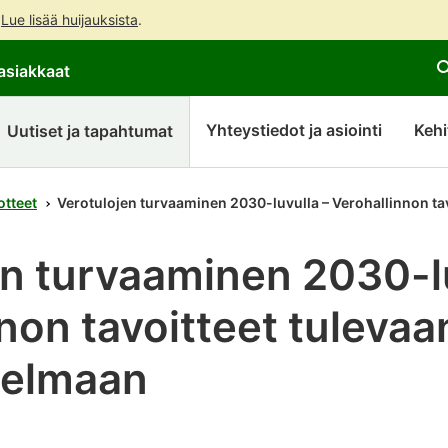
.
Lue lisää huijauksista
.
Siirry
Siirry
asiakkaat
suoraan
koko
sisältöön
sivuston
hakuun
Yhteystiedot ja asiointi
Kehi
Uutiset ja tapahtumat
otteet
Verotulojen turvaaminen 2030-luvulla – Verohallinnon tav
en turvaaminen 2030-lu
non tavoitteet tulevaa
hjelmaan