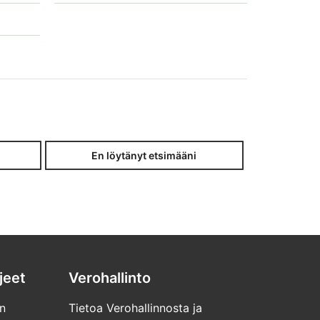
En löytänyt etsimääni
jeet
Verohallinto
n
Tietoa Verohallinnosta ja