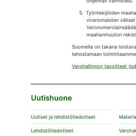
ohjelman valmistelu.
5.
Työntekijöiden maaha
viranomaisten välise
Veronumerolainsäädänt
maahanmuuton rekister
Suomella on takana loistava
tehostamaan toimintaamme si
Verohallinnon tavoitteet (pd
Uutishuone
Uutiset ja lehdistötiedotteet
Materia
Lehdistötiedotteet
Verotu