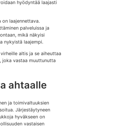
voidaan hyödyntää laajasti
a on laajennettava.
täminen palveluissa ja
vontaan, mikä näkyisi
a nykyistä laajempi.
rheille altis ja se aiheuttaa
, joka vastaa muuttunutta
va ahtaalle
en ja toimivaltuuksien
rsoitua. Järjestäytyneen
 aukkoja hyväkseen on
kollisuuden vastaisen