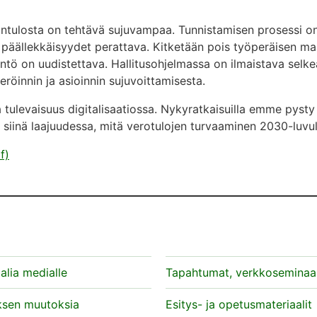
ntulosta on tehtävä sujuvampaa. Tunnistamisen prosessi o
t päällekkäisyydet perattava. Kitketään pois työperäisen 
ö on uudistettava. Hallitusohjelmassa on ilmaistava selkeä
öinnin ja asioinnin sujuvoittamisesta.
 tulevaisuus digitalisaatiossa. Nykyratkaisuilla emme pyst
inä laajuudessa, mitä verotulojen turvaaminen 2030-luvull
f)
alia medialle
Tapahtumat, verkkoseminaar
ksen muutoksia
Esitys- ja opetusmateriaalit