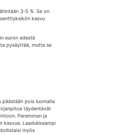
ähintään 3-5 %. Se on
osenttiyksikön kasvu
din euron edestä
ta pysäyttää, mutta se
a päästään pois luomalla
kirjanpitoa täydentävät
llintoon. Paremman ja
een kasvua. Laadukkaampi
dollistaisi myös