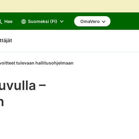
Hae
Suomeksi (FI)
OmaVero
ttäjät
oitteet tulevaan hallitusohjelmaan
vulla –
n