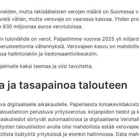
äneiden, mutta lakisääteisten verojen määrä on Suomessa v
a vielä vähän, mutta verovaje on vaarassa kasvaa. Yhden pr
n 830 miljoonaa euroa verotuloissa.
in tulonlähde on verot. Paljastimme vuonna 2025 yli miljar
 perusteettomia vähennyksiä. Verovajeen kasvu on mahdollis
 hallintolakiin ja tiedonsaantioikeuksiin.
hjelmalle kaksi teemaa ja viisi tavoitetta.
ta ja tasapainoa talouteen
va digitaaliselle aikakaudelle. Paperisesta lomakeviidakost
taloustietoon perustuva yritysverotus: kirjanpidon tiedot ja 
 laskutiedot siirtyvät automaatiossa ja digitaalisena Veroha
tysten taloustiedon avulla olisi mahdollista estää verovaj
llista lisätyötä yrityksissä ja etenkin hallinnossa. Data mah