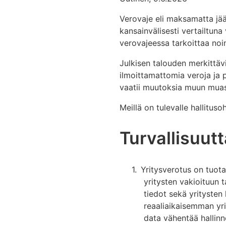
Verovaje eli maksamatta jä
kansainvälisesti vertailtun
verovajeessa tarkoittaa noi
Julkisen talouden merkittäv
ilmoittamattomia veroja ja
vaatii muutoksia muun muassa
Meillä on tulevalle hallituso
Turvallisuut
1.
Yritysverotus on tuota
yritysten vakioituun 
tiedot sekä yritysten
reaaliaikaisemman yri
data vähentää hallinno