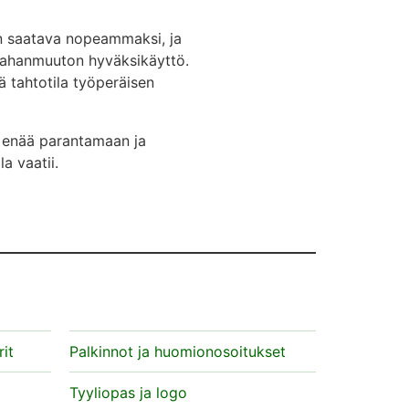
n saatava nopeammaksi, ja
maahanmuuton hyväksikäyttö.
 tahtotila työperäisen
y enää parantamaan ja
a vaatii.
it
Palkinnot ja huomionosoitukset
Tyyliopas ja logo