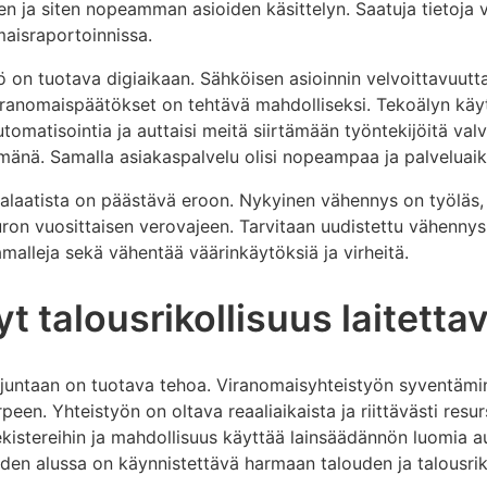
n ja siten nopeamman asioiden käsittelyn. Saatuja tietoja 
aisraportoinnissa.
ö on tuotava digiaikaan. Sähköisen asioinnin velvoittavuutt
iranomaispäätökset on tehtävä mahdolliseksi. Tekoälyn käyt
utomatisointia ja auttaisi meitä siirtämään työntekijöitä val
änä. Samalla asiakaspalvelu olisi nopeampaa ja palveluaik
alaatista on päästävä eroon. Nykyinen vähennys on työläs, vi
ron vuosittaisen verovajeen. Tarvitaan uudistettu vähennys
malleja sekä vähentää väärinkäytöksiä ja virheitä.
t talousrikollisuus laitetta
juntaan on tuotava tehoa. Viranomaisyhteistyön syventämin
een. Yhteistyön on oltava reaaliaikaista ja riittävästi resu
ekistereihin ja mahdollisuus käyttää lainsäädännön luomia
uden alussa on käynnistettävä harmaan talouden ja talousri