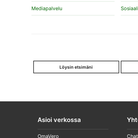
Mediapalvelu
Sosiaal
Löysin etsimäni
Asioi verkossa
Yht
OmaVero
Chat