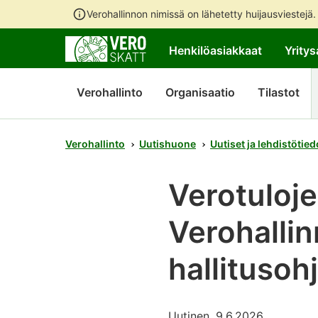
Verohallinnon nimissä on lähetetty huijausviestejä
Henkilöasiakkaat
Yritys
Verohallinto
Organisaatio
Tilastot
Verohallinto
Uutishuone
Uutiset ja lehdistötied
Verotuloj
Verohallin
hallituso
Uutinen, 9.6.2026