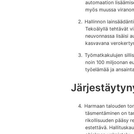
automaation lisäämise
myös muussa viranom
2.
Hallinnon lainsäädänt
Tekoälyllä tehtävät v
neuvonnassa lisäisi a
kasvavana verokertym
3.
Työmatkakulujen sillis
noin 100 miljoonan eu
työelämää ja ansainta
Järjestäytyny
4.
Harmaan talouden tor
täsmentäminen on tarp
rikollisuuden pääsy r
estettävä. Hallituska