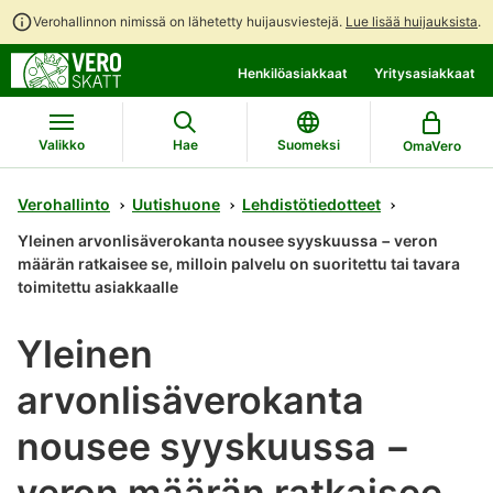
Verohallinnon nimissä on lähetetty huijausviestejä.
Lue lisää huijauksista
.
Siirry
Siirry
Henkilöasiakkaat
Yritysasiakkaat
suoraan
koko
sisältöön
sivuston
hakuun
Valikko
Hae
Suomeksi
OmaVero
Verohallinto
Uutishuone
Lehdistötiedotteet
Yleinen arvonlisäverokanta nousee syyskuussa − veron
määrän ratkaisee se, milloin palvelu on suoritettu tai tavara
toimitettu asiakkaalle
Yleinen
arvonlisäverokanta
nousee syyskuussa −
veron määrän ratkaisee