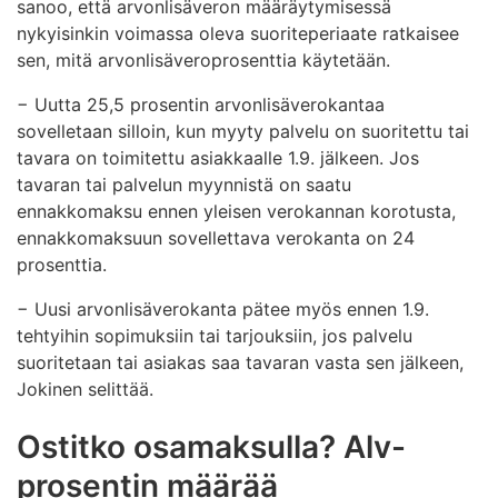
sanoo, että arvonlisäveron määräytymisessä
nykyisinkin voimassa oleva suoriteperiaate ratkaisee
sen, mitä arvonlisäveroprosenttia käytetään.
− Uutta 25,5 prosentin arvonlisäverokantaa
sovelletaan silloin, kun myyty palvelu on suoritettu tai
tavara on toimitettu asiakkaalle 1.9. jälkeen. Jos
tavaran tai palvelun myynnistä on saatu
ennakkomaksu ennen yleisen verokannan korotusta,
ennakkomaksuun sovellettava verokanta on 24
prosenttia.
− Uusi arvonlisäverokanta pätee myös ennen 1.9.
tehtyihin sopimuksiin tai tarjouksiin, jos palvelu
suoritetaan tai asiakas saa tavaran vasta sen jälkeen,
Jokinen selittää.
Ostitko osamaksulla? Alv-
prosentin määrää