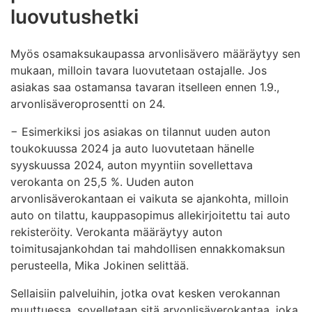
luovutushetki
Myös osamaksukaupassa arvonlisävero määräytyy sen
mukaan, milloin tavara luovutetaan ostajalle. Jos
asiakas saa ostamansa tavaran itselleen ennen 1.9.,
arvonlisäveroprosentti on 24.
− Esimerkiksi jos asiakas on tilannut uuden auton
toukokuussa 2024 ja auto luovutetaan hänelle
syyskuussa 2024, auton myyntiin sovellettava
verokanta on 25,5 %. Uuden auton
arvonlisäverokantaan ei vaikuta se ajankohta, milloin
auto on tilattu, kauppasopimus allekirjoitettu tai auto
rekisteröity. Verokanta määräytyy auton
toimitusajankohdan tai mahdollisen ennakkomaksun
perusteella, Mika Jokinen selittää.
Sellaisiin palveluihin, jotka ovat kesken verokannan
muuttuessa, sovelletaan sitä arvonlisäverokantaa, joka