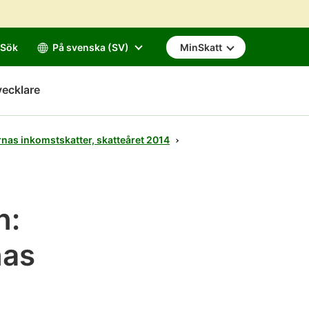
Sök
På svenska (SV)
MinSkatt
vecklare
nas inkomstskatter, skatteåret 2014
n:
nas