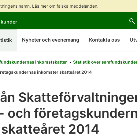
altningens namn.
Läs mer om falska meddelanden
.
Gå
Gå
skunder
direkt
till
till
hela
innehållet
webbplatsens
Nyheter och evenemang
Kontakta oss
Ut
tistik
sökning
amfundskundernas inkomstskatter
Statistik över samfundskunder
företagskundernas inkomster skatteåret 2014
från Skatteförvaltninge
 och företagskunder
 skatteåret 2014