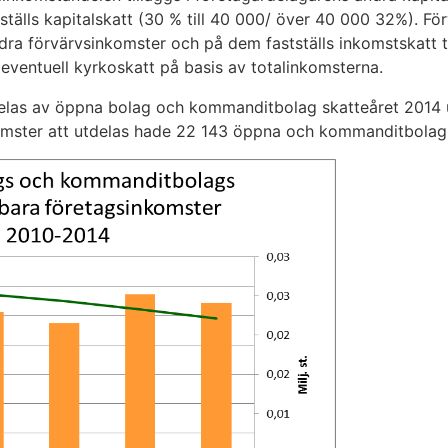
ställs kapitalskatt (30 % till 40 000/ över 40 000 32%). F
andra förvärvsinkomster och på dem fastställs inkomstskatt t
 eventuell kyrkoskatt på basis av totalinkomsterna.
las av öppna bolag och kommanditbolag skatteåret 2014 upp
komster att utdelas hade 22 143 öppna och kommanditbolag 