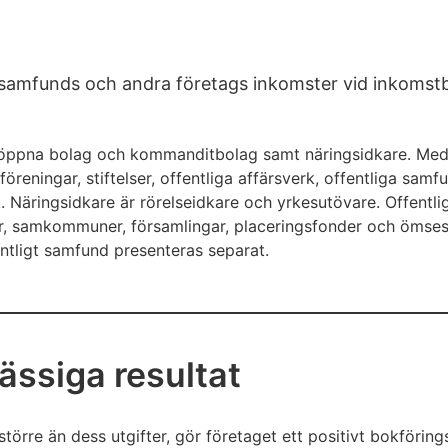
m samfunds och andra företags inkomster vid inkomst
, öppna bolag och kommanditbolag samt näringsidkare. Med
föreningar, stiftelser, offentliga affärsverk, offentliga s
 Näringsidkare är rörelseidkare och yrkesutövare. Offentl
r, samkommuner, församlingar, placeringsfonder och ömses
ntligt samfund presenteras separat.
ssiga resultat
större än dess utgifter, gör företaget ett positivt bokföring