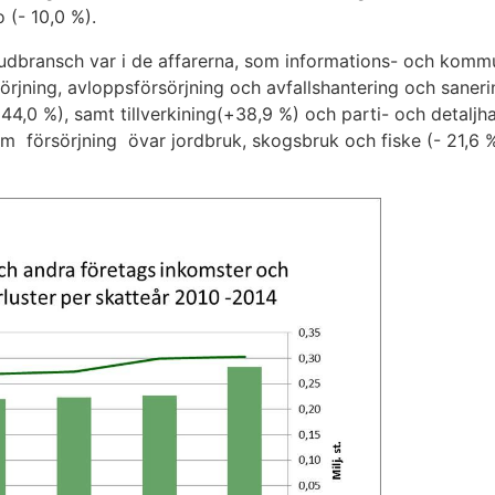
o (- 10,0 %).
vudbransch var i de affarerna, som informations- och kom
sörjning, avloppsförsörjning och avfallshantering och saneri
44,0 %), samt tillverkining(+38,9 %) och parti- och detaljh
 försörjning övar jordbruk, skogsbruk och fiske (- 21,6 