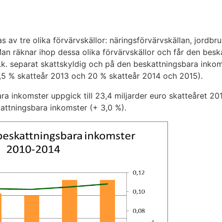
s av tre olika förvärvskällor: näringsförvärvskällan, jordbr
Man räknar ihop dessa olika förvärvskällor och får den bes
.k. separat skattskyldig och på den beskattningsbara inkom
5 % skatteår 2013 och 20 % skatteår 2014 och 2015).
a inkomster uppgick till 23,4 miljarder euro skatteåret 2
ttningsbara inkomster (+ 3,0 %).