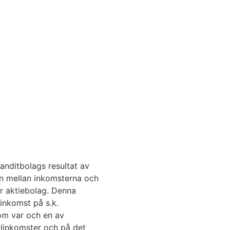
nditbolags resultat av
n mellan inkomsterna och
ör aktiebolag. Denna
inkomst på s.k.
om var och en av
alinkomster och på det