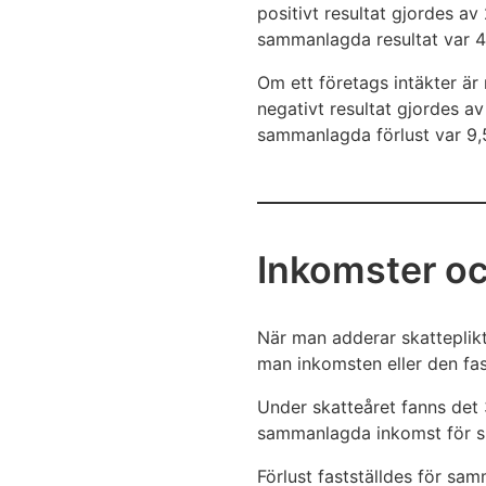
positivt resultat gjordes a
sammanlagda resultat var 42
Om ett företags intäkter är 
negativt resultat gjordes a
sammanlagda förlust var 9,5
Inkomster och
När man adderar skatteplikti
man inkomsten eller den fast
Under skatteåret fanns det
sammanlagda inkomst för sk
Förlust fastställdes för s