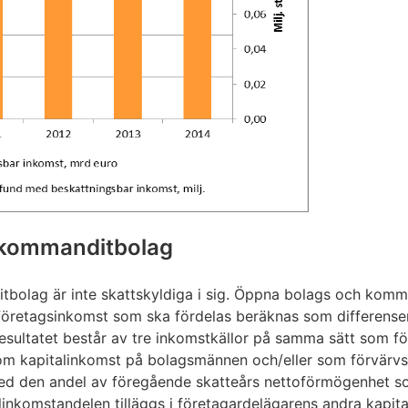
 kommanditbolag
olag är inte skattskyldiga i sig. Öppna bolags och komma
företagsinkomst som ska fördelas beräknas som differense
esultatet består av tre inkomstkällor på samma sätt som f
om kapitalinkomst på bolagsmännen och/eller som förvärvs
med den andel av föregående skatteårs nettoförmögenhet s
inkomstandelen tilläggs i företagardelägarens andra kapit