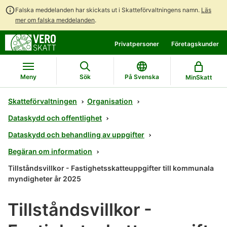
Falska meddelanden har skickats ut i Skatteförvaltningens namn.
Läs
mer om falska meddelanden
.
Gå
Gå
Privatpersoner
Företagskunder
direkt
till
till
hela
innehållet
webbplatsens
Meny
Sök
På Svenska
MinSkatt
sökning
Skatteförvaltningen
Organisation
Dataskydd och offentlighet
Dataskydd och behandling av uppgifter
Begäran om information
Tillståndsvillkor - Fastighetsskatteuppgifter till kommunala
myndigheter år 2025
Tillståndsvillkor -