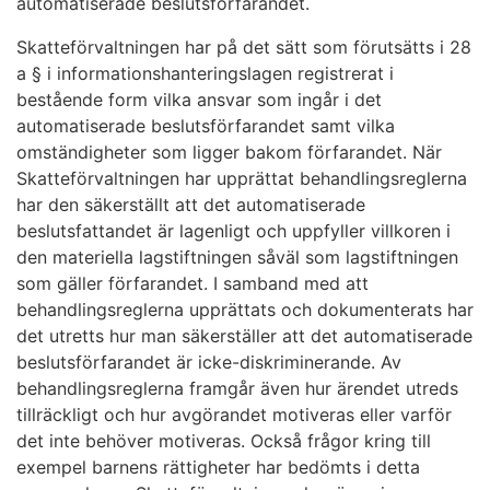
automatiserade beslutsförfarandet.
Skatteförvaltningen har på det sätt som förutsätts i 28
a § i informationshanteringslagen registrerat i
bestående form vilka ansvar som ingår i det
automatiserade beslutsförfarandet samt vilka
omständigheter som ligger bakom förfarandet. När
Skatteförvaltningen har upprättat behandlingsreglerna
har den säkerställt att det automatiserade
beslutsfattandet är lagenligt och uppfyller villkoren i
den materiella lagstiftningen såväl som lagstiftningen
som gäller förfarandet. I samband med att
behandlingsreglerna upprättats och dokumenterats har
det utretts hur man säkerställer att det automatiserade
beslutsförfarandet är icke-diskriminerande. Av
behandlingsreglerna framgår även hur ärendet utreds
tillräckligt och hur avgörandet motiveras eller varför
det inte behöver motiveras. Också frågor kring till
exempel barnens rättigheter har bedömts i detta