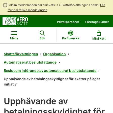
Falska meddelanden har skickats ut i Skatteförvaltningens namn.
Läs
mer om falska meddelanden
.
Gå
Gå
Privatpersoner
Företagskunder
direkt
till
till
hela
innehållet
webbplatsens
Meny
Sök
På Svenska
MinSkatt
sökning
Skatteförvaltningen
Organisation
Automatiserat beslutsfattande
Beslut om införande av automatiserat beslutsfattande
Upphävande av betalningsskyldighet för skatter på eget
initiativ
Upphävande av
betalningsskyldighet för