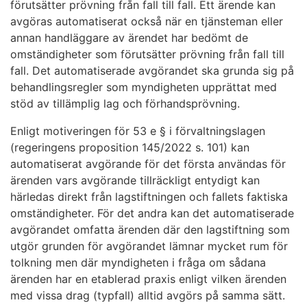
förutsätter prövning från fall till fall. Ett ärende kan
avgöras automatiserat också när en tjänsteman eller
annan handläggare av ärendet har bedömt de
omständigheter som förutsätter prövning från fall till
fall. Det automatiserade avgörandet ska grunda sig på
behandlingsregler som myndigheten upprättat med
stöd av tillämplig lag och förhandsprövning.
Enligt motiveringen för 53 e § i förvaltningslagen
(regeringens proposition 145/2022 s. 101) kan
automatiserat avgörande för det första användas för
ärenden vars avgörande tillräckligt entydigt kan
härledas direkt från lagstiftningen och fallets faktiska
omständigheter. För det andra kan det automatiserade
avgörandet omfatta ärenden där den lagstiftning som
utgör grunden för avgörandet lämnar mycket rum för
tolkning men där myndigheten i fråga om sådana
ärenden har en etablerad praxis enligt vilken ärenden
med vissa drag (typfall) alltid avgörs på samma sätt.