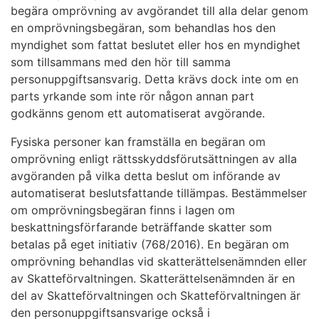
begära omprövning av avgörandet till alla delar genom
en omprövningsbegäran, som behandlas hos den
myndighet som fattat beslutet eller hos en myndighet
som tillsammans med den hör till samma
personuppgiftsansvarig. Detta krävs dock inte om en
parts yrkande som inte rör någon annan part
godkänns genom ett automatiserat avgörande.
Fysiska personer kan framställa en begäran om
omprövning enligt rättsskyddsförutsättningen av alla
avgöranden på vilka detta beslut om införande av
automatiserat beslutsfattande tillämpas. Bestämmelser
om omprövningsbegäran finns i lagen om
beskattningsförfarande beträffande skatter som
betalas på eget initiativ (768/2016). En begäran om
omprövning behandlas vid skatterättelsenämnden eller
av Skatteförvaltningen. Skatterättelsenämnden är en
del av Skatteförvaltningen och Skatteförvaltningen är
den personuppgiftsansvarige också i