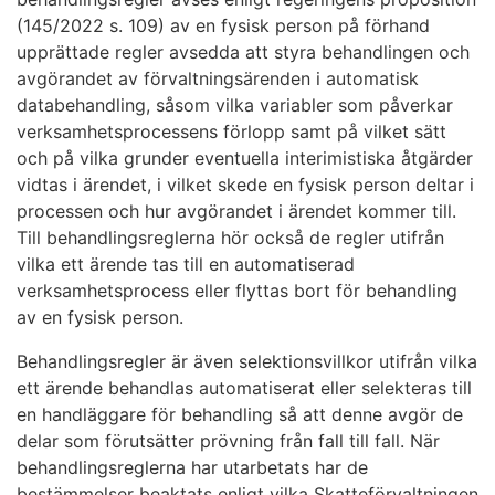
(145/2022 s. 109) av en fysisk person på förhand
upprättade regler avsedda att styra behandlingen och
avgörandet av förvaltningsärenden i automatisk
databehandling, såsom vilka variabler som påverkar
verksamhetsprocessens förlopp samt på vilket sätt
och på vilka grunder eventuella interimistiska åtgärder
vidtas i ärendet, i vilket skede en fysisk person deltar i
processen och hur avgörandet i ärendet kommer till.
Till behandlingsreglerna hör också de regler utifrån
vilka ett ärende tas till en automatiserad
verksamhetsprocess eller flyttas bort för behandling
av en fysisk person.
Behandlingsregler är även selektionsvillkor utifrån vilka
ett ärende behandlas automatiserat eller selekteras till
en handläggare för behandling så att denne avgör de
delar som förutsätter prövning från fall till fall. När
behandlingsreglerna har utarbetats har de
bestämmelser beaktats enligt vilka Skatteförvaltningen