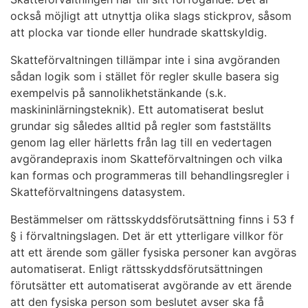
också möjligt att utnyttja olika slags stickprov, såsom
att plocka var tionde eller hundrade skattskyldig.
Skatteförvaltningen tillämpar inte i sina avgöranden
sådan logik som i stället för regler skulle basera sig
exempelvis på sannolikhetstänkande (s.k.
maskininlärningsteknik). Ett automatiserat beslut
grundar sig således alltid på regler som fastställts
genom lag eller härletts från lag till en vedertagen
avgörandepraxis inom Skatteförvaltningen och vilka
kan formas och programmeras till behandlingsregler i
Skatteförvaltningens datasystem.
Bestämmelser om rättsskyddsförutsättning finns i 53 f
§ i förvaltningslagen. Det är ett ytterligare villkor för
att ett ärende som gäller fysiska personer kan avgöras
automatiserat. Enligt rättsskyddsförutsättningen
förutsätter ett automatiserat avgörande av ett ärende
att den fysiska person som beslutet avser ska få