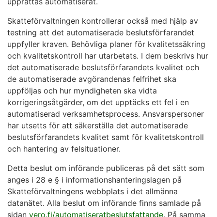
upprättas automatiserat.
Skatteförvaltningen kontrollerar också med hjälp av
testning att det automatiserade beslutsförfarandet
uppfyller kraven. Behövliga planer för kvalitetssäkring
och kvalitetskontroll har utarbetats. I dem beskrivs hur
det automatiserade beslutsförfarandets kvalitet och
de automatiserade avgörandenas felfrihet ska
uppföljas och hur myndigheten ska vidta
korrigeringsåtgärder, om det upptäcks ett fel i en
automatiserad verksamhetsprocess. Ansvarspersoner
har utsetts för att säkerställa det automatiserade
beslutsförfarandets kvalitet samt för kvalitetskontroll
och hantering av felsituationer.
Detta beslut om införande publiceras på det sätt som
anges i 28 e § i informationshanteringslagen på
Skatteförvaltningens webbplats i det allmänna
datanätet. Alla beslut om införande finns samlade på
sidan
vero.fi/automatiseratbeslutsfattande
. På samma