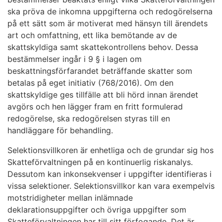
ska pröva de inkomna uppgifterna och redogörelserna
på ett sätt som är motiverat med hänsyn till ärendets
art och omfattning, ett lika bemötande av de
skattskyldiga samt skattekontrollens behov. Dessa
bestämmelser ingår i 9 § i lagen om
beskattningsförfarandet beträffande skatter som
betalas på eget initiativ (768/2016). Om den
skattskyldige ges tillfälle att bli hörd innan ärendet
avgörs och hen lägger fram en fritt formulerad
redogörelse, ska redogörelsen styras till en
handläggare för behandling.
Selektionsvillkoren är enhetliga och de grundar sig hos
Skatteförvaltningen på en kontinuerlig riskanalys.
Dessutom kan inkonsekvenser i uppgifter identifieras i
vissa selektioner. Selektionsvillkor kan vara exempelvis
motstridigheter mellan inlämnade
deklarationsuppgifter och övriga uppgifter som
Skatteförvaltningen har till sitt förfogande. Det är