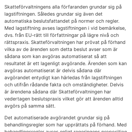
Skatteförvaltningens alla förfaranden grundar sig på
lagstiftningen. Således grundar sig även det
automatiska beslutsfattandet på normer och regler.
Med lagstiftning avses lagstiftningen i vid bemärkelse,
dvs. från EU-rätt till författningar på lägre nivå och
rättspraxis. Skatteförvaltningen har prövat på förhand
vilka av de ärenden som detta beslut avser som är
sådana som kan avgöras automatiserat så att
resultatet är ett lagenligt avgörande. Ärenden som kan
avgöras automatiserat är delvis sådana där
avgörandet entydigt kan härledas från lagstiftningen
och utifrån rådande fakta och omständigheter. Delvis
är ärendena sådana där Skatteförvaltningen har
vedertagen beslutspraxis vilket gör att ärenden alltid
avgörs på samma sätt.
Det automatiserade avgörandet grundar sig på
behandlingsregler som har upprättats på förhand. Med
behandlingsregler avses enligt regeringens proposition